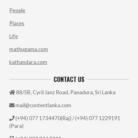
People
Places
Life
mathugama.com
kathandara.com
CONTACT US
88/5B, Cyril Janz Road, Panadura, Sri Lanka
mail@contentlanka.com
(+94) 077 1734470(Raj) / (+94) 077 1229191
(Para)