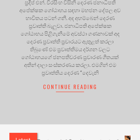
ප්‍රදීප් එන්. වීරසිංහ විසිනි දෙරණ ජනාධිපති
අපේක්ෂක ගෝඨාභය සඳහා මහජන දේපල අව
භාවිතය පටන් ගනී. අද අහම්බෙන් දෙරණ
ප්‍රවෘත්ති බැලුවා. ජනාධිපති අපේක්ෂක
ගෝඨාභය පිළිගැනීමේ අවස්ථා ගණනාවක් අද
දෙරණ ප්‍රවෘත්ති ප්‍රචාරයට ඇතුළත් කරලා
තිබුණේ එම ප්‍රවෘත්තිමය දර්ශන වලට
ගෝඨාභයගේ ජනපතිවරණ ප්‍රචාරණ ගීතයක්
අතින් දාලා සංස්කරණය කරලා. එමගින් එම
ප්‍රවෘත්තිය දෙරණ “දෙවැනි
CONTINUE READING
Latest