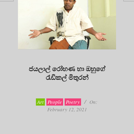
ජයලාල් රෝහණ හා ඔහුගේ
රැඩිකල් මිතුරන්
2021-
02-
12
Art
People
Poetry
On:
February 12, 2021