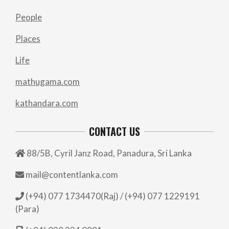
People
Places
Life
mathugama.com
kathandara.com
CONTACT US
88/5B, Cyril Janz Road, Panadura, Sri Lanka
mail@contentlanka.com
(+94) 077 1734470(Raj) / (+94) 077 1229191
(Para)