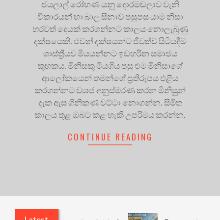
ජයලාල් රෝහණ යනු දොරමඬලාව වැනි
විකාරයන් හා බාල සිනාව පසුපස යාම නිසා
හරවත් දෙයක් කරගන්නට කාලය නොලැබුණු
දක්ෂයෙකි. එවන් දක්ෂයන්ට ජීවත්ව සිටියදීම
ශාස්ත්‍රීයව මියයන්නට ඉඩහරින සමාජය
කුහකය. මිනිසකු මියගිය පසු එම මිනිසාගේ
ආලෝකයෙන් තමන්ගේ ප්‍රතිරූපය එළිය
කරගන්නට ව්‍යාජ අනුස්මරණ කරන මිනිසුන්
දැක ඇස ගිනිකණ වට්ටා නොගන්න. සීමිත
කාලය තුළ ඔබට කළ හැකි උපරිමය කරන්න.
CONTINUE READING
Latest