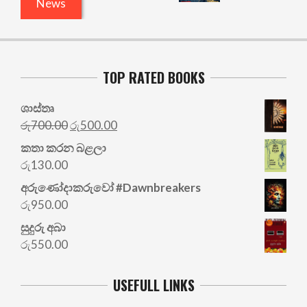
News
TOP RATED BOOKS
ශාස්තෘ
Original
Current
රු
700.00
රු
500.00
price
price
කතා කරන බළලා
was:
is:
රු
130.00
රු700.00.
රු500.00.
අරු‍ණෝදාකරුවෝ #Dawnbreakers
රු
950.00
සුදුරු අබා
රු
550.00
USEFULL LINKS