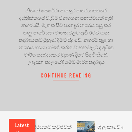
නිශාන් පෙරේරා පානදුර නගරය කළුතර
දස්ත්‍රික්කයේ වැඩිම ජනගහන ඝනත්වයක් ඇති
නගරයයි. මෑතක සිට පානදුර නගරය පසු කර
ගාලු පාරේ යන වාහනවලට දැඩි රථවාහන
තදබදයකට මුහුණ දීමට සිදු වේ. නගරට තුළ හා
නගරය හරහා ගමන් කරන වාහනවලට ද අධික
මාර්ග තදබදයකට මුහුණ දීමට සිදු වී තිබේ.
උදෑසන කාලයේදී මෙම මාර්ග තදබදය
CONTINUE READING
Latest
රී: වෙනත් යථාර්ථයකට කවුළුවක්
ශ්‍රී ලංකාවේ ණය ශ