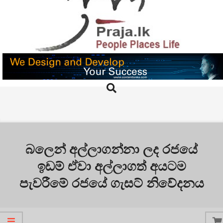
Skip
to
content
PRAJA.LK
Search
Primary
Navigation
Menu
බලෙන් අල්ලාගන්නා ලද රජයේ
ඉඩම් ඒවා අල්ලාගත් අයටම
පැවරීමේ රජයේ ගැසට් නිවේදනය