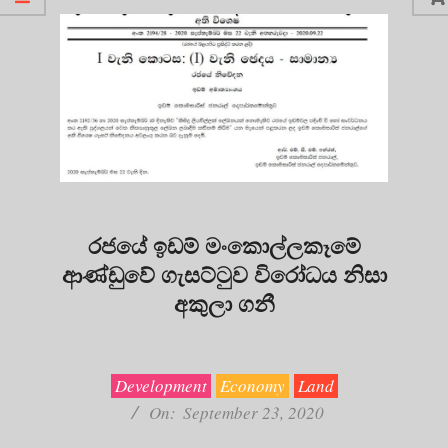
රජයේ ඉඩම් මංකොල්ලකෑමේ
ආණ්ඩුවේ ගැසට්ටුව විරෝධය නිසා
අකුලා ගනී
2020-
09-
23
Development
Economy
Land
On:
September 23, 2020