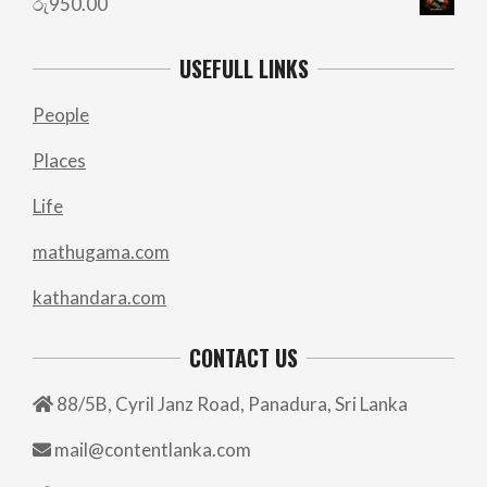
රු
950.00
USEFULL LINKS
People
Places
Life
mathugama.com
kathandara.com
CONTACT US
88/5B, Cyril Janz Road, Panadura, Sri Lanka
mail@contentlanka.com