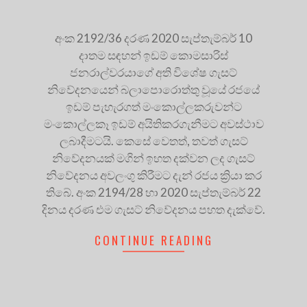
අංක 2192/36 දරණ 2020 සැප්තැම්බර් 10
දාතම සඳහන් ඉඩම් කොමසාරිස්
ජනරාල්වරයාගේ අති විශේෂ ගැසට්
නිවේදනයෙන් බලාපොරොත්තු වූයේ රජයේ
ඉඩම් පැහැරගත් මංකොල්ලකරුවන්ට
මංකොල්ලකෑ ඉඩම් අයිතිකරගැනීමට අවස්ථාව
ලබාදීමටයි. කෙසේ වෙතත්, තවත් ගැසට්
නිවේදනයක් මගින් ඉහත දක්වන ලද ගැසට්
නිවේදනය අවලංගු කිරීමට දැන් රජය ක්‍රියා කර
තිබේ. අංක 2194/28 හා 2020 සැප්තැම්බර් 22
දිනය දරණ එම ගැසට් නිවේදනය පහත දැක්වේ.
CONTINUE READING