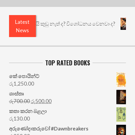
Latest
 එළියෙයි ඇතුළෙයි කුඩු නැත් ද? විශෝධනය වෙනවා ද?
News
TOP RATED BOOKS
කේ පොයින්ට්
රු
1,250.00
ශාස්තෘ
Original
Current
රු
700.00
රු
500.00
price
price
කතා කරන බළලා
was:
is:
රු
130.00
රු700.00.
රු500.00.
අරු‍ණෝදාකරුවෝ #Dawnbreakers