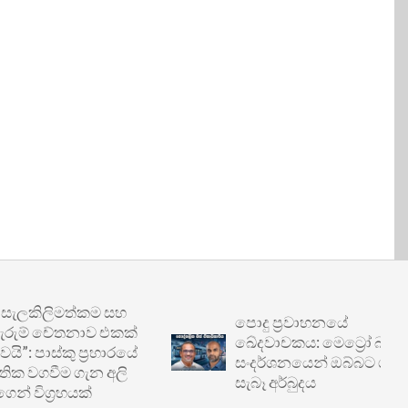
ිලිමත්කම සහ
පොදු ප්‍රවාහනයේ
ම් චේතනාව එකක්
ඛේදවාචකය: මෙට්‍රෝ බස්
පාස්කු ප්‍රහාරයේ
සංදර්ශනයෙන් ඔබ්බට ගිය
ගවීම ගැන අලි
සැබෑ අර්බුදය
විග්‍රහයක්