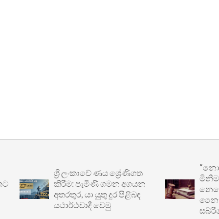
“නොසැලක
ශ්‍රී ලංකාවේ ණය ශ්‍රේණිගත
මිනීමැරු
කිරීම: පැමිණි ගමන අගයන
නෙවෙයි”: 
අතරතුර, යා යුතු දුර පිළිබඳ
නෛතික ව
යථාර්ථවාදී වෙමු
සබ්රිගෙන් 