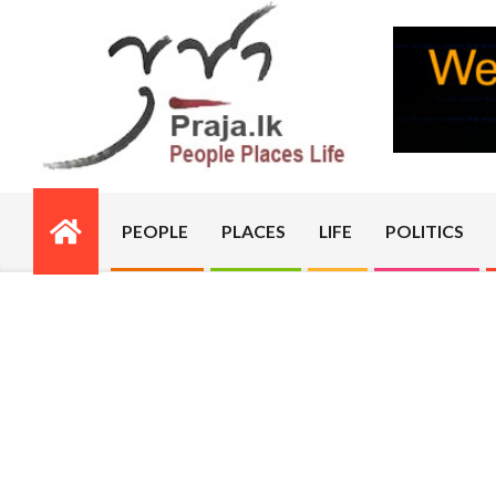
Skip
to
content
PRAJA.LK
PEOPLE
PLACES
LIFE
POLITICS
Primary
Navigation
Menu