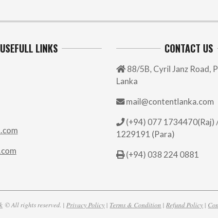
USEFULL LINKS
CONTACT US
88/5B, Cyril Janz Road, P
Lanka
mail@contentlanka.com
(+94) 077 1734470(Raj) /
.com
1229191 (Para)
.com
(+94) 038 224 0881
k
© All rights reserved. |
Privacy Policy
|
Terms & Condition
|
Refund Policy
|
Con