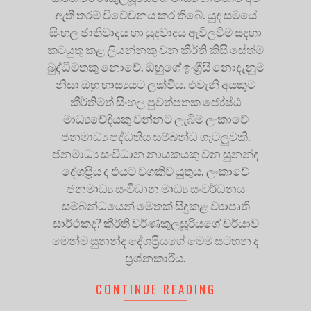
ඇති තරම් විවේචනය කර තිබේ. යුද සමයේ
සිංහල ජාතිවාදය හා යුදවාදය ඇවිලවීම සඳහා
කටයුතු කළ ලියන්නකු වන කීර්ති කිසි සේත්ම
බුද්ධිමතකු නොවේ. ඔහුගේ ඉංග්‍රීසි නොදැනුම
නිසා ඔහු හාස්‍යයට ලක්විය. එවැනි අයකුට
කීර්තිමත් සිංහල පුවත්පතක ජ්‍යේෂ්ඨ
මාධ්‍යවේදියකු වන්නට ලැබීම ලංකාවේ
ජනමාධ්‍ය පද්ධතිය සම්බන්ධ ගැටලුවකි.
ජනමාධ්‍ය සංවිධාන නායකයකු වන සුනන්ද
දේශප්‍රිය ද එයට වගකිව යුතුය. ලංකාවේ
ජනමාධ්‍ය සංවිධාන මාධ්‍ය සංවර්ධනය
සම්බන්ධයෙන් මෙතක් සිදුකළ ව්‍යාපෘති
සාර්ථකද? කීර්ති වර්ණකුලසූරියගේ චර්යාව
මෙන්ම සුනන්ද දේශප්‍රියගේ මෙම සටහන ද
ප්‍රශ්නකාරීය.
CONTINUE READING