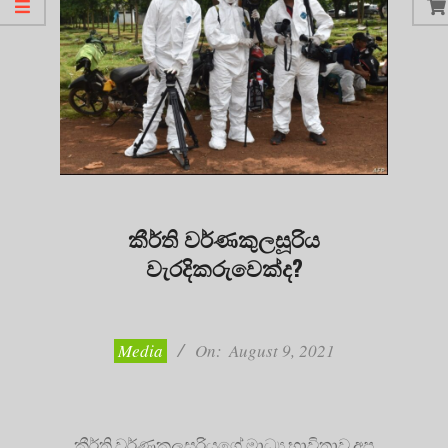
කීර්ති වර්ණකුලසූරිය
වැරදිකරුවෙක්ද?
2021-
08-
09
Media
On:
August 9, 2021
කීර්ති වර්ණකුලසූරියගේ මාධ්‍ය භාවිතාව අප