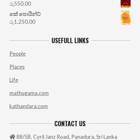
රු
550.00
කේ පොයින්ට්
රු
1,250.00
USEFULL LINKS
People
Places
Life
mathugama.com
kathandara.com
CONTACT US
88/5B, Cyril Janz Road, Panadura, Sri Lanka