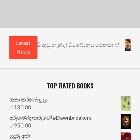
Latest
එළියෙයි ඇතුළෙයි කුඩු නැත් ද? විශෝධනය වෙනවා ද?
News
TOP RATED BOOKS
කතා කරන බළලා
රු
130.00
අරු‍ණෝදාකරුවෝ #Dawnbreakers
රු
950.00
සුදුරු අබා