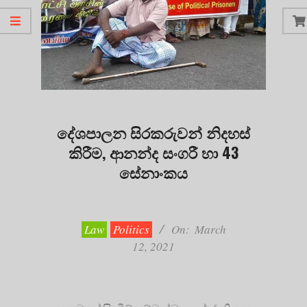
දේශපාලන සිරකරුවන් නිදහස්
කිරීම, ආනන්ද සංගරී හා 43
සේනාංකය
2021-
03-
12
Law
Politics
On:
March
12, 2021