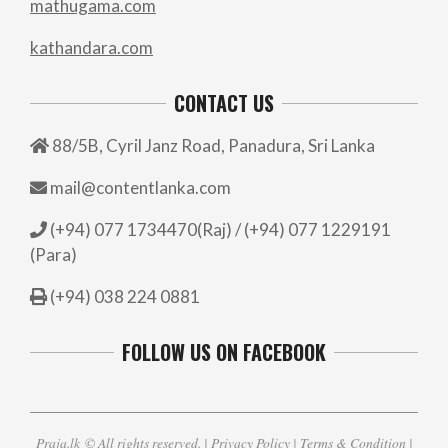
mathugama.com
kathandara.com
CONTACT US
88/5B, Cyril Janz Road, Panadura, Sri Lanka
mail@contentlanka.com
(+94) 077 1734470(Raj) / (+94) 077 1229191
(Para)
(+94) 038 224 0881
FOLLOW US ON FACEBOOK
Praja.lk
© All rights reserved. |
Privacy Policy
|
Terms & Condition
|