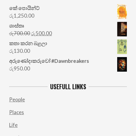
කේ පොයින්ට්
රු
1,250.00
ශාස්තෘ
Original
Current
රු
700.00
රු
500.00
price
price
කතා කරන බළලා
was:
is:
රු
130.00
රු700.00.
රු500.00.
අරු‍ණෝදාකරුවෝ #Dawnbreakers
රු
950.00
USEFULL LINKS
People
Places
Life