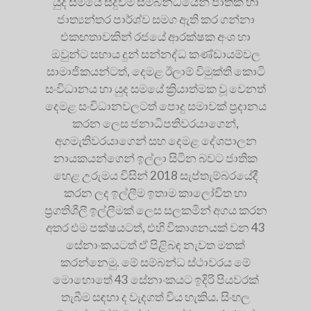
යුද සමයේ සිදුවීම් සම්බන්ධයෙන් ජාතික හා
ජාත්‍යන්තර පාර්ශ්ව සමග ඇති කර ගන්නා
එකඟතාවකින් රජයේ ආරක්ෂක අංශ හා
ඔවුන්ට සහාය දුන් සන්නද්ධ කණ්ඩායම්වල
සාමාජිකයන්ටත්, දෙමළ ඊලාම් විමුක්ති කොටි
සංවිධානය හා යුද සමයේ ක්‍රියාත්මක වූ වෙනත්
දෙමළ සංවිධානවලටත් පොදු සමාවක් ප්‍ර‍දානය
කරන ලෙස ජනාධිපතිවරයාගෙන්,
අගමැතිවරයාගෙන් සහ දෙමළ දේශපාලන
නායකයන්ගෙන් ඉල්ලා සිටින බවට ජාතික
හෙළ උරුමය විසින් 2018 සැප්තැම්බරයේදී
කරන ලද ඉල්ලීම ඉතාම කාලෝචිත හා
ප්‍ර‍ගතිශීලී ඉල්ලීමක් ලෙස සලකමින් අගය කරන
අතර එම පක්ෂයටත්, එහි විකාශනයක් වන 43
සේනාංකයටත් ඒ පිළිබඳ නැවත මතක්
කරන්නෙමු. මේ සම්බන්ධ ස්ථාවරය මේ
මොහොතේ 43 සේනාංකයට ඉදිරි පියවරක්
තැබීම සඳහා ද වැදගත් විය හැකිය. සිංහල