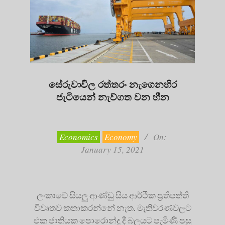
සේරුවාවිල රත්තරං නැගෙනහිර
ජැටියෙන් නැව්ගත වන හීන
2021-
01-
15
Economics
Economy
On:
January 15, 2021
ලංකාවේ සියලු ආණ්ඩු සිය ආර්ථික ප්‍රතිපත්ති
විවෘතව කතාකරන්නේ නැත. මැතිවරණවලට
එක ජාතියක පොරොන්දු දී බලයට පැමිණි පසු