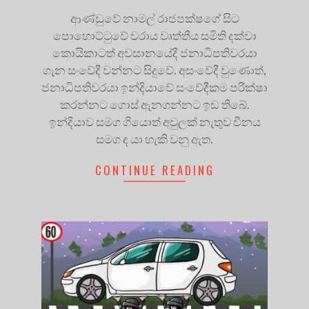
ආණ්ඩුවේ නාමල් රාජපක්ෂගේ සිට
පොහොට්ටුවේ වරාය වෘත්තීය සමිති දක්වා
කොයිකාටත් අවසානයේදී ජනාධිපතිවරයා
ගැන සංවේදී වන්නට සිදුවේ. අසංවේදී වුණොත්,
ජනාධිපතිවරයා ඉන්දියාවේ සංවේදීකම පරික්ෂා
කරන්නට ගොස් ඇනගන්නට ඉඩ තිබේ.
ඉන්දියාව සමග ගියොත් අවුලක් නැතුව චීනය
සමග ද යා හැකි වනු ඇත.
CONTINUE READING