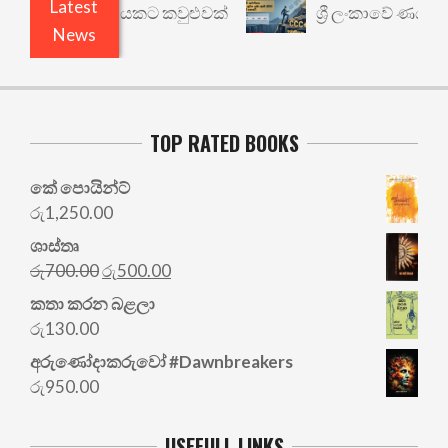
Latest
 වෙනත් යථාර්ථයකට කවුළුවක්
ශ්‍රී ලංකාවේ ණය ශ්‍ර
News
TOP RATED BOOKS
කේ පොයින්ට්
රු
1,250.00
ශාස්තෘ
Original
Current
රු
700.00
රු
500.00
price
price
කතා කරන බළලා
was:
is:
රු
130.00
රු700.00.
රු500.00.
අරු‍ණෝදාකරුවෝ #Dawnbreakers
රු
950.00
USEFULL LINKS