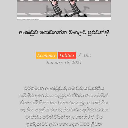
ආණ්ඩුව ගොඩගන්න මංගලට පුළුවන්ද?
2021-
01-
18
Economy
Politics
On:
January 18, 2021
වර්තමාන ආණ්ඩුවත්, මේ වරාය වෘත්තීය
සමිතිත් අතර මහා ගැටුමක් නිර්මාණය වෙමින්
තිබේ යයි සිතන්නේ නම් එය ද මුළාවකක් විය
හැකිය. පසුගිය මහ මැතිවරණය අභිමුව වරාය
වෘත්තීය සමිති විසින් නැගෙනහිර ජැටිය
ඉන්දියාවට ලබා නොදෙන බවට ලිඛිත