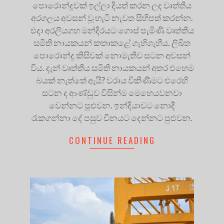
පොරොන්දුවක් ඉල්ලා දියත් කරන ලද වෘත්තීය
අරගලය අවසන් වූ හැටි නැවත සිහිපත් කරන්න.
එදා අරලියගහ මන්දිරයට ගොස් පැමිණි වෘත්තීය
සමිති නායකයන් කතාකළේ ගැහිගැහීය. ලිඛිත
පොරොන්දු කිසිවක් නොමැතිව සටන අවසන්
විය. දැන් වෘත්තීය සමිති නායකයන් අතර එහෙම
බයක් නැත්තේ ඇයි? වරාය විකිණීමට එරෙහි
සටන ද ආණ්ඩුව විසින්ම මෙහෙයවනවා
වෙන්නට පුළුවන. ඉන්දියාවට නොදී
රැකගන්නා දේ පසුව චීනයට දෙන්නට පුළුවන.
CONTINUE READING