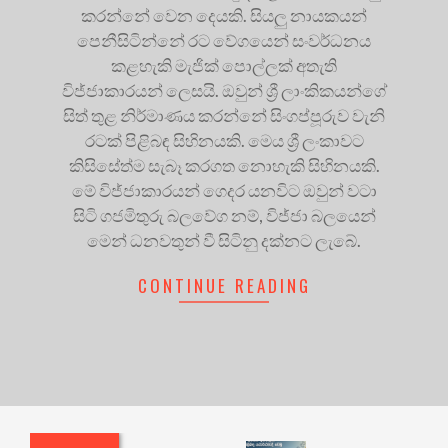
කරන්නේ වෙන දෙයකි. සියලු නායකයන්
පෙනීසිටින්නේ රට වේගයෙන් සංවර්ධනය
කළහැකි මැජික් පොල්ලක් අතැති
විජ්ජාකාරයන් ලෙසයි. ඔවුන් ශ්‍රී ලාංකිකයන්ගේ
සිත් තුළ නිර්මාණය කරන්නේ සිංගප්පූරුව වැනි
රටක් පිළිබඳ සිහිනයකි. මෙය ශ්‍රී ලංකාවට
කිසිසේත්ම සැබෑ කරගත නොහැකි සිහිනයකි.
මේ විජ්ජාකාරයන් ගෙදර යනවිට ඔවුන් වටා
සිටි ගජමිතුරු බලවේග නම්, විජ්ජා බලයෙන්
මෙන් ධනවතුන් වී සිටිනු දක්නට ලැබේ.
CONTINUE READING