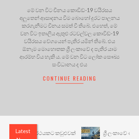
මේ වන විට චීනය කොඩිඩ්-19 වයිරසය
අලුතෙන් ආසාදනය වීම බොහෝ දුරට පාලනය
කරගැනීමට චීනය සමත් වී තිබේ. එහෙත්, මේ
වන විට ඉතාලිය ඇතුළු රටවල්වල කොවිඩ්-19
වයිරසය වේගයෙන් පැතිර යමින් තිබේ. එය
ඕනෑම මොහොතක ශ්‍රී ලංකාවේ ද පැතිර යාම
ආරම්භ විය හැකි ය. මේ වන විට ලෝක සෞඛ්‍ය
සංවිධානය ද එය
CONTINUE READING
Latest
ාරී: වෙනත් යථාර්ථයකට කවුළුවක්
ශ්‍රී ලංකාවේ ණය ශ