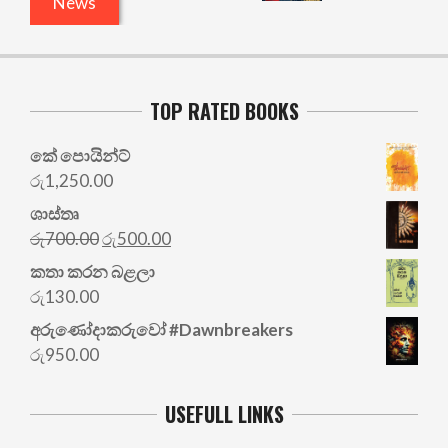
News
TOP RATED BOOKS
කේ පොයින්ට්
රු
1,250.00
ශාස්තෘ
Original
Current
රු
700.00
රු
500.00
price
price
කතා කරන බළලා
was:
is:
රු
130.00
රු700.00.
රු500.00.
අරු‍ණෝදාකරුවෝ #Dawnbreakers
රු
950.00
USEFULL LINKS