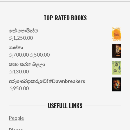
TOP RATED BOOKS
කේ පොයින්ට්
රු
1,250.00
ශාස්තෘ
Original
Current
රු
700.00
රු
500.00
price
price
කතා කරන බළලා
was:
is:
රු
130.00
රු700.00.
රු500.00.
අරු‍ණෝදාකරුවෝ #Dawnbreakers
රු
950.00
USEFULL LINKS
People