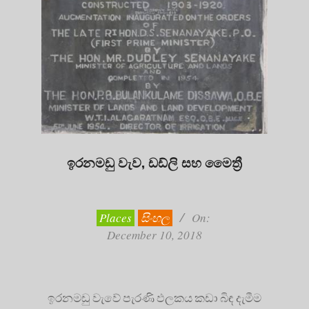
ඉරනමඩු වැව, ඩඩ්ලි සහ මෛත්‍රී
2018-
12-
10
Places
සිංහල
On:
December 10, 2018
ඉරනමඩු වැවේ පැරණි ඵලකය කඩා බිඳ දැමීම