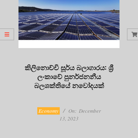
කිලිනොච්චි සූර්ය බලාගාරය: ශ්‍රී
ලංකාවේ පුනර්ජනනීය
බලශක්තියේ නවෝදයක්
2023-
12-
13
Economy
On:
December
13, 2023