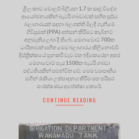
ශ්‍රී ලංකාව ඩොලර් බිලියන 1.7 ක ඍජු විදේශ
ආයෝජනයකින් බැටරි ගබඩාවක් සහිත සූර්ය
බලාගාරයක් සඳහා බලශක්ති මිලදී ගැනීමේ
ගිවිසුමක් (PPA) අත්සන් කිරීමට කැබිනට්
අනුමැතිය ලබා දී තිබේ. මෙගාවොට් 700ක
ධාරිතාවක් සහිත මෙම බලාගාරය කිලිනොච්චි
දිස්ත්‍රික්කයේ පූනකරි වැව මත ඉදිකෙරෙන අතර
මෙගාවොට් පැය 1500ක බැටරි ගබඩා
පද්ධතියකින් සමන්විත වේ. මෙම ව්‍යාපෘතිය
මගින් රැකියා උත්පාදනය කිරීම සහ පරිසර
සංරක්ෂණය අපේක්ෂා කෙරේ.
CONTINUE READING