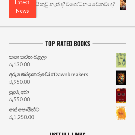
Latest
එළියෙයි ඇතුළෙයි කුඩු නැත් ද? විශෝධනය වෙනවා ද?
News
TOP RATED BOOKS
කතා කරන බළලා
රු
130.00
අරු‍ණෝදාකරුවෝ #Dawnbreakers
රු
950.00
සුදුරු අබා
රු
550.00
කේ පොයින්ට්
රු
1,250.00
USEFULL LINKS