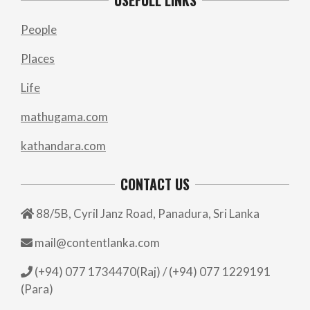
People
Places
Life
mathugama.com
kathandara.com
CONTACT US
88/5B, Cyril Janz Road, Panadura, Sri Lanka
mail@contentlanka.com
(+94) 077 1734470(Raj) / (+94) 077 1229191
(Para)