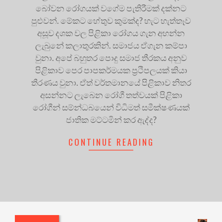
බෝවන රෝගයක් වගේම පැතිරීමක් දක්නට
පුළුවන්. මේකට හේතුව කුමක්ද? හැට හැත්තෑව
අසූව දශක වල පිළිකා රෝගය ගැන අහන්න
ලැබුනේ කලාතුරකින්. සමාජය ඒගැන කම්පා
වුනා. අපේ බහුතර පොදු සමාජ තීරකය අනුව
පිළිකාව පෙර පාපකර්මයක ප්‍රථිපලයක් කියා
තීරණය වුනා. ඒත‍් වර්තමානයේ පිළිකාව නිතර
අසන්නට ලැබෙන රෝගී තත්වයක් පිළිකා
රෝගීන් සම්න්ධබයෙන් විධිමත් සමීක්ෂණයක්
ජාතික මට්ටමින් කර ඇද්ද?
CONTINUE READING