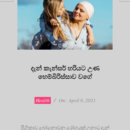
දැන් කැන්සර් හරියට උණ
හෙම්බිරිස්සාව වගේ
2021-
04-
06
Health
On:
April 6, 2021
පිළිකාව බෝනොවන රෝගයක් උනාට දැන්