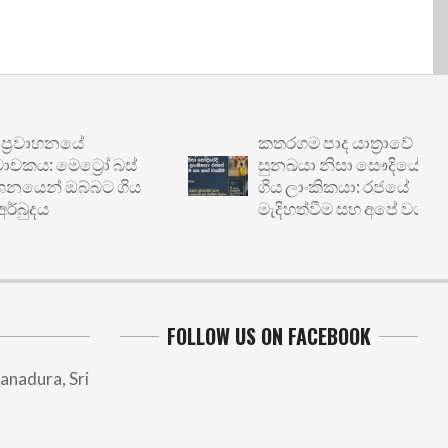
වාහනයේ
කතරගම පාද යාත්‍රාවේ
: මෙට්‍රෝ බස්
සුනඛයා නිසා සෞදියේදී හිරේ
ෙන් ඔබ්බට ගිය
ගිය ලාංකිකයා: රජයේ
දය
මැදිහත්වීම සහ අපේ වගකීම
FOLLOW US ON FACEBOOK
anadura, Sri