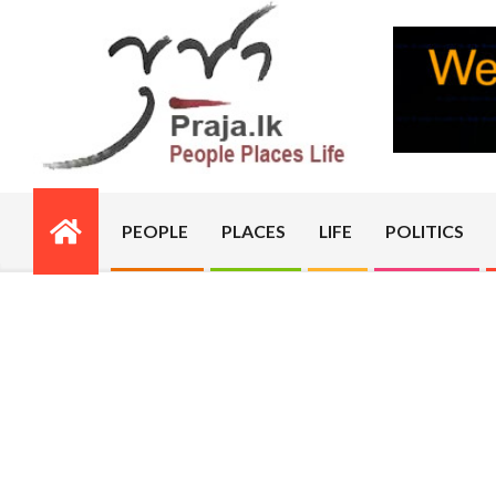
Skip
to
content
PRAJA.LK
PEOPLE
PLACES
LIFE
POLITICS
Primary
Navigation
Menu