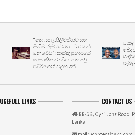
“නොසැලකිලිමත්කම සහ
පොදු ප්‍ර
මිනීමැරුම් චේතනාව එකක්
ඛේදවාචකය
නෙවෙයි”: පාස්කු ප්‍රහාරයේ
සංදර්ශනය
නෛතික වගවීම ගැන අලි
සැබෑ අර්බු
සබ්රිගෙන් විග්‍රහයක්
USEFULL LINKS
CONTACT US
88/5B, Cyril Janz Road, P
Lanka
mail@contentlanka.com