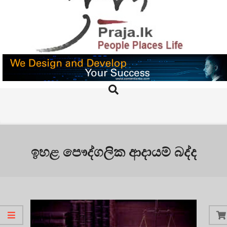
Skip
to
content
PRAJA.LK
Search
Primary
Navigation
Menu
ඉහළ පෞද්ගලික ආදායම් බද්ද