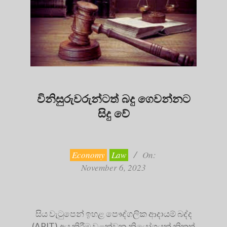
විනිසුරුවරුන්ටත් බදු ගෙවන්නට
සිදු වේ
2023-
11-
06
Economy
Law
On:
November 6, 2023
සිය වැටුපෙන් ඉහළ පෞද්ගලික ආදායම් බද්ද
(APIT) අය කිරීම වළක්වන නියෝගයක් නිකුත්