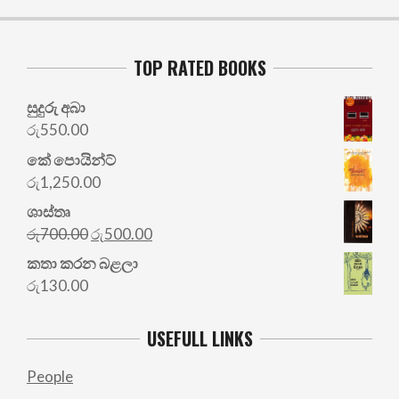
TOP RATED BOOKS
සුදුරු අබා
රු
550.00
කේ පොයින්ට්
රු
1,250.00
ශාස්තෘ
Original
Current
රු
700.00
රු
500.00
price
price
කතා කරන බළලා
was:
is:
රු
130.00
රු700.00.
රු500.00.
USEFULL LINKS
People