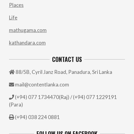
Places
Life
mathugama.com
kathandara.com
CONTACT US
88/5B, Cyril Janz Road, Panadura, Sri Lanka
mail@contentlanka.com
(+94) 077 1734470(Raj) / (+94) 077 1229191
(Para)
(+94) 038 224 0881
FOLLOW US ON FACEBOOK