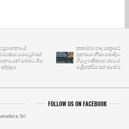
්‍රවාහනයේ
කතරගම පාද යාත්‍රාවේ
කය: මෙට්‍රෝ බස්
සුනඛයා නිසා සෞදියේදී හිර
නයෙන් ඔබ්බට ගිය
ගිය ලාංකිකයා: රජයේ
්බුදය
මැදිහත්වීම සහ අපේ වගකීම
FOLLOW US ON FACEBOOK
anadura, Sri