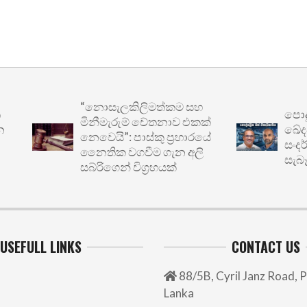
“නොසැලකිලිමත්කම සහ
පොදු ප
මිනීමැරුම් චේතනාව එකක්
ඛේදවාච
නෙවෙයි”: පාස්කු ප්‍රහාරයේ
සංදර්ශ
නෛතික වගවීම ගැන අලි
සැබෑ අර
සබ්රිගෙන් විග්‍රහයක්
USEFULL LINKS
CONTACT US
88/5B, Cyril Janz Road, P
Lanka