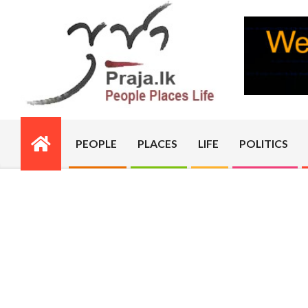
Skip
to
content
PRAJA.LK
PEOPLE
PLACES
LIFE
POLITICS
Primary
Navigation
Menu