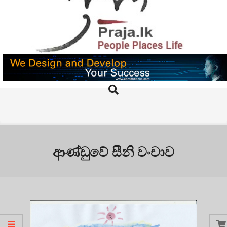
Skip
to
content
PRAJA.LK
Search
Primary
Navigation
Menu
ආණ්ඩුවේ සීනි වංචාව