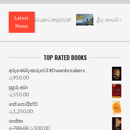
Latest
ාරී: වෙනත් යථාර්ථයකට කවුළුවක්
ශ්‍රී ලංකාවේ ණය ශ
News
TOP RATED BOOKS
අරු‍ණෝදාකරුවෝ #Dawnbreakers
රු
950.00
සුදුරු අබා
රු
550.00
කේ පොයින්ට්
රු
1,250.00
ශාස්තෘ
Original
Current
රු
700.00
රු
500.00