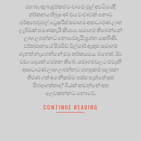
මහ බැංකු බැඳුම්කර වංචාවේ මුල් අවධියේදී
තර්කනය තිබුණේ එය වංචාවක් නොව
පර්අපෙචුවල් ට්‍රෙෂරීස් සමාගම අසාධාරණ ලාභ
ලැබීමක් පමණකැයි කියාය. සමාගම් තිබෙන්නේ
ලාභ ලබන්නට නොවේදැයි ප්‍රශ්න කෙරිණි.
වර්තමානයේ පිරමීඩ් විල්මාර් ඇතුළු සමාගම්
ගැනත් නැගෙන්නේ එම තර්කයමය. එහෙත්, ඊට
වඩා දෙයක් මෙතන තිබේ. සමාගම්වලට එවැනි
අසාධාරණ ලාභ ලබන්නට පහසුකම් සලසන
තීරණ ගත් අය නිකම්ම පස්ස පැත්තේ අත
පිහදාගත්තාද? මීයක් කඩන්නේ අත
ලෙවකන්නට නොවේ.
CONTINUE READING