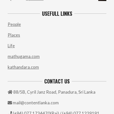
price
price
was:
is:
USEFULL LINKS
රු700.00.
රු500.00.
People
Places
Life
mathugama.com
kathandara.com
CONTACT US
88/5B, Cyril Janz Road, Panadura, Sri Lanka
mail@contentlanka.com
(+94) 077 1734470(Raj) / (+94) 077 1229191