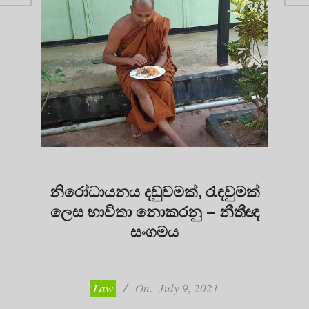
නිරෝධායනය දඬුවමක්, රැඳවුමක්
ලෙස භාවිතා නොකරනු – නීතීඥ
සංගමය
2021-
07-
09
Law
On:
July 9, 2021