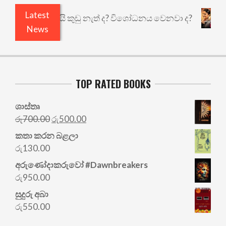
Latest
එළියෙයි ඇතුළෙයි කුඩු නැත් ද? විශෝධනය වෙනවා ද?
News
TOP RATED BOOKS
ශාස්තෘ
Original
Current
රු
700.00
රු
500.00
price
price
කතා කරන බළලා
was:
is:
රු
130.00
රු700.00.
රු500.00.
අරු‍ණෝදාකරුවෝ #Dawnbreakers
රු
950.00
සුදුරු අබා
රු
550.00