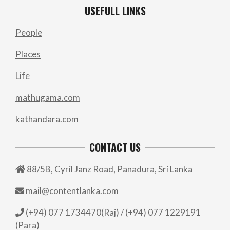
USEFULL LINKS
People
Places
Life
mathugama.com
kathandara.com
CONTACT US
88/5B, Cyril Janz Road, Panadura, Sri Lanka
mail@contentlanka.com
(+94) 077 1734470(Raj) / (+94) 077 1229191
(Para)