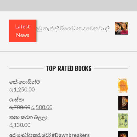
Latest
ෙයි ඇතුළෙයි කුඩු නැත් ද? විශෝධනය වෙනවා ද?
අභ
News
TOP RATED BOOKS
කේ පොයින්ට්
රු
1,250.00
ශාස්තෘ
Original
Current
රු
700.00
රු
500.00
price
price
කතා කරන බළලා
was:
is:
රු
130.00
රු700.00.
රු500.00.
අරු‍ණෝදාකරුවෝ #Dawnbreakers