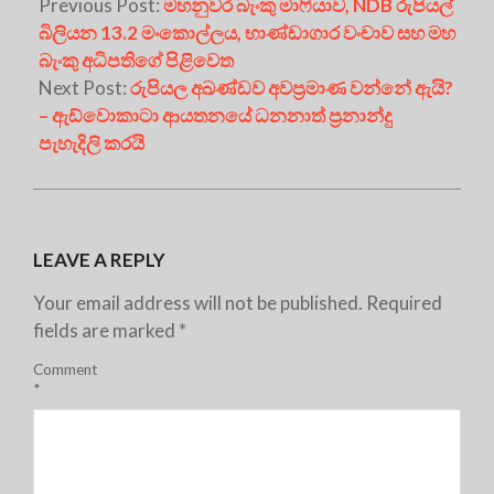
Previous Post:
මහනුවර බැංකු මාෆියාව, NDB රුපියල්
බිලියන 13.2 මංකොල්ලය, භාණ්ඩාගාර වංචාව සහ මහ
බැංකු අධිපතිගේ පිළිවෙත
Next Post:
රුපියල අඛණ්ඩව අවප්‍රමාණ වන්නේ ඇයි?
– ඇඩ්වොකාටා ආයතනයේ ධනනාත් ප්‍රනාන්දු
පැහැදිලි කරයි
LEAVE A REPLY
Your email address will not be published.
Required
fields are marked
*
Comment
*