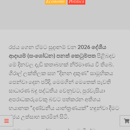
Economy
Politics
රජය ගෙන ඒමට සූදානම් වන
2026 දේශීය
ආදායම් (සංශෝධන) පනත් කෙටුම්පත
පිළිබඳව
මේ දිනවල දැඩි කතාබහක් නිර්මාණය වී තිබේ.
ශිරාල් ලක්තිලක සහ “දිනන දකුණ” සාමූහිකය
පෙන්වා දෙන පරිදි, මෙමගින් මෙතෙක් පැවති
සාධාරණ බදු පද්ධතිය වෙනුවට, පුරවැසියා
අපරාධකරුවෙකු බවට පත්කරන අතිශය
භයානක “දණ්ඩනීය යාන්ත්‍රණයක්” හඳුන්වා දීමට
රජය උත්සාහ කරමින් සිටී.