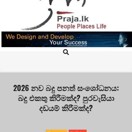
Skip
to
content
PRAJA.LK
Search
Primary
Navigation
Menu
2026 නව බදු පනත් සංශෝධනය:
බදු එකතු කිරීමක්ද? පුරවැසියා
දඩයම් කිරීමක්ද?