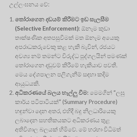
උල්ලංඝනය වේ:
තෝරාගෙන දඩයම් කිරීමට ඉඩ සැලසීම
(Selective Enforcement):
ඕනෑම කුඩා
තාක්ෂණික අතපසුවීමක් මත ඕනෑම අයෙකු
අපරාධකරුවෙකු කළ හැකි බැවින්, රජයට
අවශ්‍ය නම් තමන්ට විරුද්ධ පුද්ගලයින් පමණක්
තෝරාගෙන දඬුවම් කිරීමේ හැකියාව පවතී.
මෙය දේශපාලන පලිගැනීම් සඳහා කදිම
ආයුධයකි.
අධිකරණයේ බලය හෑල්ලු වීම:
මෙමගින් “ලඝු
කාර්ය පටිපාටියක්” (Summary Procedure)
හඳුන්වා දෙන අතර, එහිදී බදු නිලධාරියෙකු
ලබාදෙන සහතිකයකට අධිකරණය තුළ
අතිවිශාල බලයක් හිමිවේ. මේ හරහා විධිමත්