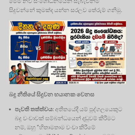
මෙම නව සංශෝධනයෙන් සැබැවින්ම
සිදුවන්නේ කුමක්ද යන්න සරලව තේරුම් ගනිමු.
බදු නීතියේ සිදුවන භයානක වෙනස
පැවති තත්ත්වය:
අතීතයේදී යම් පුද්ගලයෙකුට
බදු වංචාවක් සම්බන්ධයෙන් දඬුවම් කිරීමට
නම්, ඔහු “හිතාමතාම වංචා කිරීමේ