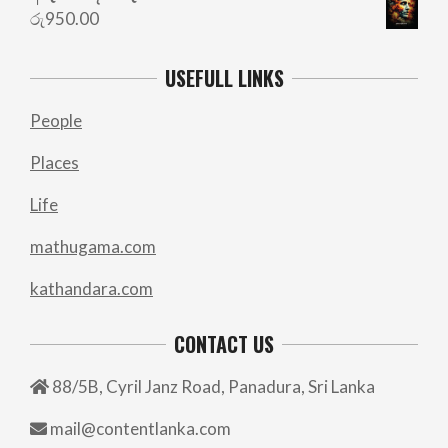
රු
950.00
USEFULL LINKS
People
Places
Life
mathugama.com
kathandara.com
CONTACT US
88/5B, Cyril Janz Road, Panadura, Sri Lanka
mail@contentlanka.com