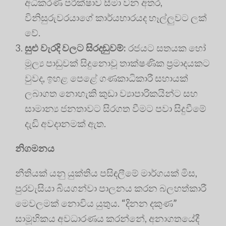
අධිකරණ පරීක්ෂාව සීමා වන අතර,
විනිසුරුවරයාගේ කාර්යභාරයද හෑල්ලුවට ලක්
වේ.
සුළු වැරදි වලට සිරදඬුවම්:
රජයට සතයක හෝ
මූල්‍ය පාඩුවක් සිදුනොවූ තාක්ෂණික ප්‍රමාදයකට
වුවද, ඉහළ පෙළේ ගණකාධිකාරී සහායක්
ලබාගත නොහැකි කුඩා ව්‍යාපාරිකයින්ට සහ
සාමාන්‍ය ජනතාවට සිරගත වීමට පවා සිදුවීමේ
දැඩි අවදානමක් ඇත.
නිගමනය
නීතියක් යනු යුක්තිය පසිඳලීමේ මාර්ගයක් මිස,
පුරවැසියා බියගන්වා පාලනය කරන බලහත්කාරී
මෙවලමක් නොවිය යුතුය. “දිනන දකුණ”
සාමූහිකය අවධාරණය කරන්නේ, අනාගතයේදී