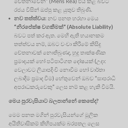
චේතනාවෙන්” (Mens Rea) එය කළ බවට
රජය විසින් ඔප්පු කළ යුතුව තිබුණි.
නව තත්ත්වය:
නව පනත හරහා මෙය
“නිරපේක්ෂ වගකීමක්” (Absolute Liability)
බවට පත් කර ඇත. මෙහි ඇති භයානකම
තත්ත්වය නම්, ඔබට වංචා කිරීමේ කිසිදු
චේතනාවක් නොතිබුණද, හුදු තාක්ෂණික
ප්‍රමාදයක් හෝ පටිපාටිගත දෝෂයක් (උදා:
වෙලාවට ලියාපදිංචි නොවීම හෝ වාර්තා
ලබාදීම ප්‍රමාද වීම) හේතුවෙන් ඔබව “සාපරාධී
අපරාධකරුවෙකු” ලෙස නම් කළ හැකි වීමයි.
මෙය පුරවැසියාට බලපාන්නේ කෙසේද?
මෙම පනත මගින් පුරවැසියන්ගේ මූලික
අයිතිවාසිකම් කිහිපයක්ම බරපතල ලෙස