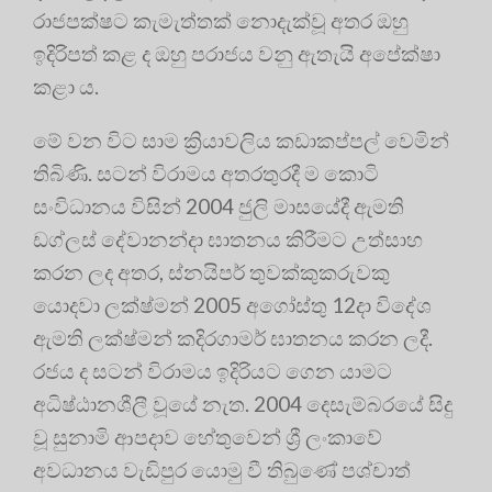
රාජපක්ෂට කැමැත්තක් නොදැක්වූ අතර ඔහු
ඉදිරිපත් කළ ද ඔහු පරාජය වනු ඇතැයි අපේක්ෂා
කළා ය.
මේ වන විට සාම ක්‍රියාවලිය කඩාකප්පල් වෙමින්
තිබිණි. සටන් විරාමය අතරතුරදී ම කොටි
සංවිධානය විසින් 2004 ජුලි මාසයේදී ඇමති
ඩග්ලස් දේවානන්දා ඝාතනය කිරීමට උත්සාහ
කරන ලද අතර, ස්නයිපර් තුවක්කුකරුවකු
යොදවා ලක්ෂ්මන් 2005 අගෝස්තු 12දා විදේශ
ඇමති ලක්ෂ්මන් කදිරගාමර් ඝාතනය කරන ලදී.
රජය ද සටන් විරාමය ඉදිරියට ගෙන යාමට
අධිෂ්ඨානශීලී වූයේ නැත. 2004 දෙසැම්බරයේ සිදු
වූ සුනාමි ආපදාව හේතුවෙන් ශ්‍රී ලංකාවේ
අවධානය වැඩිපුර යොමු වී තිබුණේ පශ්චාත්