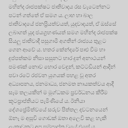
මහින්ද රාජපක්ෂට ජාතිවාදය රස වැටෙන්නට
පටන් ගත්තේ ඒ සමග ය. ලාභ හා බාල
ජාතිවාදයේ ජනප්‍රියත්වයත්, යුදවාදයත්, ඒ ඔස්සේ
ලබාගත් යුද ජයග්‍රහණයත් සමග මහින්ද රාජපක්ෂ
සියලු ජාතිවාදී පසුගාමී අගතීන් රාජ්‍යය තුළට
ගෙන ආවේ ය. හතර කේන්දරේ පාළු වීම හා
දුප්පත්කම නිසා සසුනට භාර දුන් අනාථයන්
පමණක් නොව හොර වෙදුන්, කට්ටඩියන් ආදීන්
පවා රටේ රජවන යුගයක් පහළ වූ අතර
අධ්‍යාපනය, ජනමාධ්‍ය, ජනමත නායකත්වය ආදී
සෑම තලයකින් ම මුග්ධකම ප්‍රවර්ධනය කිරීම
කූටප්‍රාප්තියට පැමිණියේ ය. ඊනියා
දේශප්‍රේමිත්වයේ සරුව පිත්තල දවටනයෙන්
ඕනෑ ම අසූචි ගොඩක් ඔතා අලෙවි කළ හැකි
ලංකාවකට අප සම්ප්‍රාප්ත වූයේ එසේ ය.