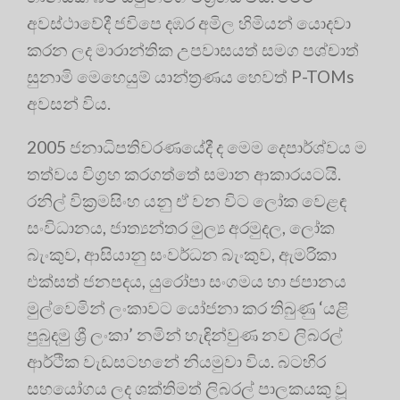
අවස්ථාවේදී ජවිපෙ දඹර අමිල හිමියන් යොදවා
කරන ලද මාරාන්තික උපවාසයත් සමග පශ්චාත්
සුනාමි මෙහෙයුම් යාන්ත්‍රණය හෙවත් P-TOMs
අවසන් විය.
2005 ජනාධිපතිවරණයේදී ද මෙම දෙපාර්ශ්වය ම
තත්වය විග්‍රහ කරගත්තේ සමාන ආකාරයටයි.
රනිල් වික්‍රමසිංහ යනු ඒ වන විට ලෝක වෙළඳ
සංවිධානය, ජාත්‍යන්තර මුල්‍ය අරමුදල, ලෝක
බැංකුව, ආසියානු සංවර්ධන බැංකුව, ඇමරිකා
එක්සත් ජනපදය, යුරෝපා සංගමය හා ජපානය
මුල්වෙමින් ලංකාවට යෝජනා කර තිබුණු ‘යළි
පුබුදමු ශ්‍රී ලංකා’ නමින් හැඳින්වුණ නව ලිබරල්
ආර්ථික වැඩසටහනේ නියමුවා විය. බටහිර
සහයෝගය ලද ශක්තිමත් ලිබරල් පාලකයකු වූ