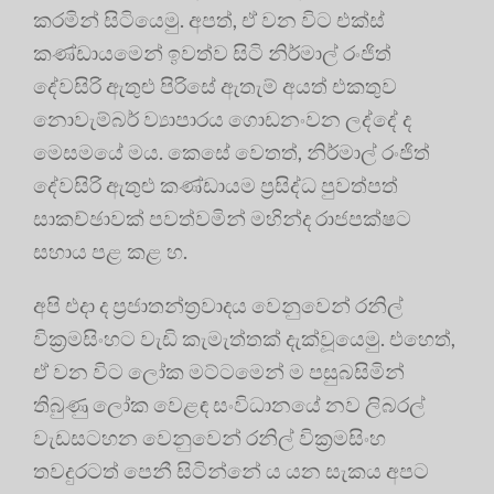
කරමින් සිටියෙමු. අපත්, ඒ වන විට එක්ස්
කණ්ඩායමෙන් ඉවත්ව සිටි නිර්මාල් රංජිත්
දේවසිරි ඇතුළු පිරිසේ ඇතැම් අයත් එකතුව
නොවැම්බර් ව්‍යාපාරය ගොඩනංවන ලද්දේ ද
මෙසමයේ මය. කෙසේ වෙතත්, නිර්මාල් රංජිත්
දේවසිරි ඇතුළු කණ්ඩායම ප්‍රසිද්ධ පුවත්පත්
සාකච්ඡාවක් පවත්වමින් මහින්ද රාජපක්ෂට
සහාය පළ කළ හ.
අපි එදා ද ප්‍රජාතන්ත්‍රවාදය වෙනුවෙන් රනිල්
වික්‍රමසිංහට වැඩි කැමැත්තක් දැක්වූයෙමු. එහෙත්,
ඒ වන විට ලෝක මට්ටමෙන් ම පසුබසිමින්
තිබුණු ලෝක වෙළඳ සංවිධානයේ නව ලිබරල්
වැඩසටහන වෙනුවෙන් රනිල් වික්‍රමසිංහ
තවදුරටත් පෙනී සිටින්නේ ය යන සැකය අපට