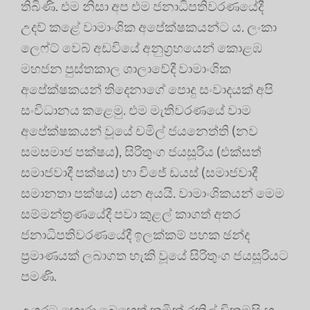
තිබිණි. එම නිසා අප එම ජනාධිපතිවරණයේදී
උදව් කළේ වාමාංශික අපේක්ෂකයන්ට ය. ලංකා
ලෙෆ්ට් වෙබ් අඩවියේ අනුග්‍රහයෙන් කොළඹ
මහජන පුස්තකාල ශාලාවේදී වාමාංශික
අපේක්ෂකයන් තිදෙනාගේ පොදු සංවාදයක් අපි
සංවිධානය කළෙමු. එම මැතිවරණයේ වාම
අපේක්ෂකයන් වූයේ චමිල් ජයනෙත්ති (නව
සමසමාජ පක්ෂය), සිරිතුංග ජයසූරිය (එක්සත්
සමාජවාදී පක්ෂය) හා විජේ ඩයස් (සමාජවාදී
සමානතා පක්ෂය) යන අයයි. වාමාංශිකයන් මෙම
සම්මන්ත්‍රණයේදී පවා කුළල් කාගත් අතර
ජනාධිපතිවරණයේදී ඉලක්කම් පහක ඡන්ද
ප්‍රමාණයක් ලබාගත හැකි වූයේ සිරිතුංග ජයසූරියට
පමණි.
උගුරට හොරා බෙහෙත් කමින් රනිල් වික්‍රමසිංහ