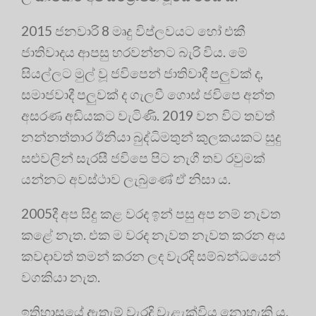
2015 ජනවාරි 8 මෘදු විප්ලවයට හෝ එකී
ජාතිවාදය ආපසු හරවන්නට බැරි විය. මේ
සියල්ලට මුල් වූ ජවිපෙන් ජාතිවාදී පලුවක් ද,
සමාජවාදී පලුවක් ද ගැලවී ගොස් ජවිපෙ අන්ත
අසරණ අඩියකට වැටිණි. 2019 වන විට තවත්
නන්නත්තාර ඊනියා බුද්ධිමතුන් කුලකයකට සුදු
සළුවලින් සැරසී ජවිපෙ පිට නැගී තව රවුමක්
යන්නට අවස්ථාව ලැබුණේ ඒ නිසා ය.
2005දී අප සිදු කළ වරද ඉන් පසු අප නම් නැවත
කළේ නැත. එක ම වරද නැවත නැවත කරන අය
කවදාවත් තමන් කරන ලද වැරදි සම්බන්ධයෙන්
වගකියා නැත.
ඉතිහාසයේ ඇතැම් වැරදි වැළැක්විය නොහැකි ය.