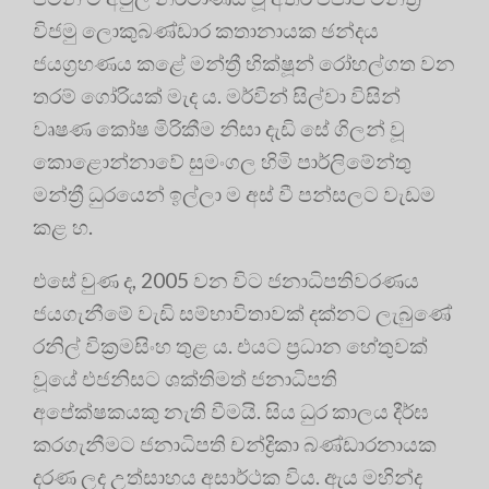
විජමු ලොකුබණ්ඩාර කතානායක ඡන්දය
ජයග්‍රහණය කළේ මන්ත්‍රී භික්ෂූන් රෝහල්ගත වන
තරම් ගෝරියක් මැද ය. මර්වින් සිල්වා විසින්
වෘෂණ කෝෂ මිරිකීම නිසා දැඩි සේ ගිලන් වූ
කොළොන්නාවේ සුමංගල හිමි පාර්ලිමේන්තු
මන්ත්‍රී ධුරයෙන් ඉල්ලා ම අස් වී පන්සලට වැඩම
කළ හ.
එසේ වුණ ද, 2005 වන විට ජනාධිපතිවරණය
ජයගැනීමේ වැඩි සම්භාවිතාවක් දක්නට ලැබුණේ
රනිල් වික්‍රමසිංහ තුළ ය. එයට ප්‍රධාන හේතුවක්
වූයේ එජනිසට ශක්තිමත් ජනාධිපති
අපේක්ෂකයකු නැති වීමයි. සිය ධුර කාලය දීර්ඝ
කරගැනීමට ජනාධිපති චන්ද්‍රිකා බණ්ඩාරනායක
දරණ ලද උත්සාහය අසාර්ථක විය. ඇය මහින්ද