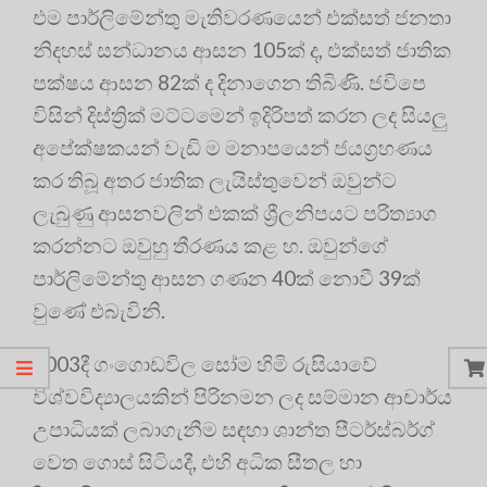
එම පාර්ලිමේන්තු මැතිවරණයෙන් එක්සත් ජනතා
නිදහස් සන්ධානය ආසන 105ක් ද, එක්සත් ජාතික
පක්ෂය ආසන 82ක් ද දිනාගෙන තිබිණි. ජවිපෙ
විසින් දිස්ත්‍රික් මට්ටමෙන් ඉදිරිපත් කරන ලද සියලු
අපේක්ෂකයන් වැඩි ම මනාපයෙන් ජයග්‍රහණය
කර තිබූ අතර ජාතික ලැයිස්තුවෙන් ඔවුන්ට
ලැබුණු ආසනවලින් එකක් ශ්‍රීලනිපයට පරිත්‍යාග
කරන්නට ඔවුහු තීරණය කළ හ. ඔවුන්ගේ
පාර්ලිමේන්තු ආසන ගණන 40ක් නොවී 39ක්
වුණේ එබැවිනි.
2003දී ගංගොඩවිල සෝම හිමි රුසියාවේ
විශ්වවිද්‍යාලයකින් පිරිනමන ලද සම්මාන ආචාර්ය
උපාධියක් ලබාගැනීම සඳහා ශාන්ත පීටර්ස්බර්ග්
වෙත ගොස් සිටියදී, එහි අධික සීතල හා