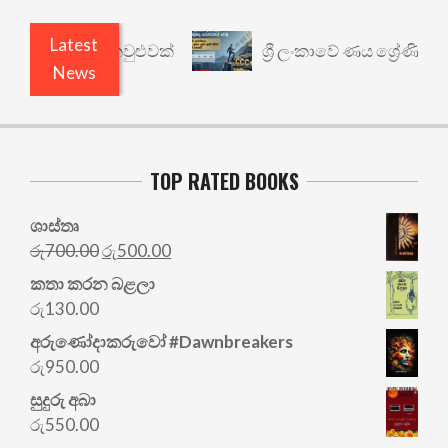
Latest
ාර්ථයකට කවුළුවක්
ශ්‍රී ලංකාවේ ණය ශ්‍රේණිගත කිරීම
News
TOP RATED BOOKS
ශාස්තෘ
Original
Current
රු
700.00
රු
500.00
price
price
කතා කරන බළලා
was:
is:
රු
130.00
රු700.00.
රු500.00.
අරු‍ණෝදාකරුවෝ #Dawnbreakers
රු
950.00
සුදුරු අබා
රු
550.00