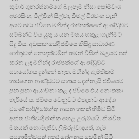
කුමාර් ගුනරත්නම්ගේ බලපෑම නිසා සෝමවංශ
අමරසිංහ, ටිල්වින් සිල්වා, විමල් වීරවංශ වැනි
අයට පවා ජවිපෙ මහින්ද රාජපක්ෂගේ ආණ්ඩුවට
සම්බන්ධ විය යුතු ය යන මතය හකුළාගැනීමට
සිදු විය. අවසානයේදී ජවිපෙ කිසිදු සාධාරණ
හේතුවක් නොදක්වමින් තමන් විසින් බලයට පත්
කරන ලද මහින්ද රාජපක්ගේ ආණ්ඩුවට
සහයෝගය දුන්නේ නැත. මහින්ද ඇමතිකම්
භාරගෙන ආණ්ඩුවට සහාය දෙන්නැයි ජවිපෙට
පුන පුනා ආයාචනා කළ ද ජවිපෙ එය නොතකා
හැරියේ ය. ජවිපෙ වෙනුවට එතැනට ආදේශ
වුණේ පාර්ලිමේන්තු ආසන හතක් හිමිව සිටි
අන්ත ජාතිවාදී ජාතික හෙළ උරුමයයි. නිශ්චිත
මතයක් නොමැතිව, ලිබරල්වාදයත්, ගැමි
පසුගාමිත්වයත් අතර දෝලනය වෙමින් සිටි