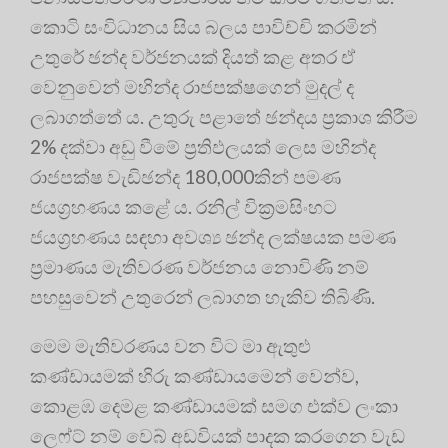
කොටි සංවිධානය සිය බලය පාවිච්චි කරමින්
උතුරේ ඡන්ද වර්ජනයක් දියත් කළ අතර ඒ
වෙනුවෙන් මහින්ද රාජපක්ෂගෙන් මුදල් ද
ලබාගත්තේ ය. උතුරු පළාතේ ඡන්දය ප්‍රකාශ කිරීම
2% දක්වා අඩු වීමේ ප්‍රතිඵලයක් ලෙස මහින්ද
රාජපක්ෂ වැඩිඡන්ද 180,000කින් පමණ
ජයග්‍රහණය කළේ ය. රනිල් වික්‍රමසිංහට
ජයග්‍රහණය සඳහා අවශ්‍ය ඡන්ද ලක්ෂයක පමණ
ප්‍රමාණය මැතිවරණ වර්ජනය නොවිණි නම්
පහසුවෙන් උතුරෙන් ලබාගත හැකිව තිබිණි.
මෙම මැතිවරණය වන විට මා ඇතුළු
කණ්ඩායමක් හිරු කණ්ඩායමෙන් වෙන්ව,
කොළඹ දෙමළ කණ්ඩායමක් සමග එක්ව ලංකා
ලෙෆ්ට් නම් වෙබ් අඩවියක් පාදක කරගෙන වැඩ