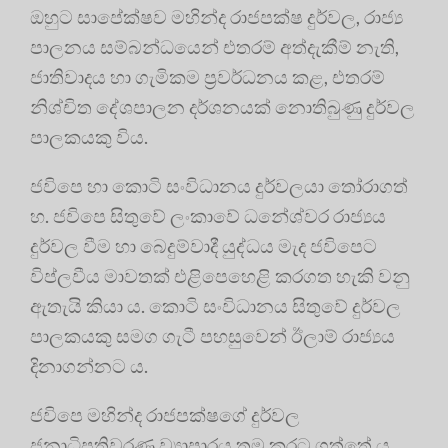
ඔහුට සාපේක්ෂව මහින්ද රාජපක්ෂ දුර්වල, රාජ්‍ය
පාලනය සම්බන්ධයෙන් එතරම් අත්දැකීම් නැති,
ජාතිවාදය හා ගැමිකම ප්‍රවර්ධනය කළ, එතරම්
නිශ්චිත දේශපාලන දර්ශනයක් නොතිබුණු දුර්වල
පාලකයකු විය.
ජවිපෙ හා කොටි සංවිධානය දුර්වලයා තෝරාගත්
හ. ජවිපෙ සිතුවේ ලංකාවේ ධනේශ්වර රාජ්‍යය
දුර්වල වීම හා බෙදුම්වාදී යුද්ධය මැද ජවිපෙට
විප්ලවීය මාවතක් එළිපෙහෙළි කරගත හැකි වනු
ඇතැයි කියා ය. කොටි සංවිධානය සිතුවේ දුර්වල
පාලකයකු සමග ගැටී පහසුවෙන් ඊලාම් රාජ්‍යය
දිනාගන්නට ය.
ජවිපෙ මහින්ද රාජපක්ෂගේ දුර්වල
ජනාධිපතිවරණ ව්‍යාපාරය තම කරට ගත්තේ ය.