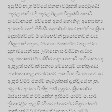
අසු පිට නැග සිටියේ ජනතා විමුක්ති පෙරමුණයි.
දෙමළ ජාතිවාදී දෙමළ ඊලාම් විමුක්ති කොටි
සංවිධානයත්, ජවිපෙත් අතර නොනිල අන්‍යෝන්‍ය
අවබෝධයක් තිබිණි. දෙපාර්ශ්වයේ ආන්තික ක්‍රියා
දෙපාර්ශ්වයට ම බෙහෙවින් ප්‍රයෝජනවත් විය.
නිදසුනක් ලෙස, රජය හා ජාත්‍යන්තර බලවේග
සුනාමියෙන් පසු ලබාදෙන සංවර්ධන ආධාර
කළමනාකරණය කිරීම සඳහා කොටි සංවිධානය ද
ඇතුළත් පශ්චාත් සුනාමි මෙහෙයුම් යාන්ත්‍රණය
යෝජනා කළ අවස්ථාවේ කොටි සංවිධානය එයට
ඇතුළු වීමට එතරම් කැමැත්තක් දැක්වූයේ නැත.
ඔවුන්ට අවශ්‍ය වී තිබුණේ යුදමය ක්‍රියාමාර්ග
ඔස්සේ තවත් වටයකින් ඉදිරියට යාමට ය. සාම
ක්‍රියාවලිය තුළ සිරවීමෙන් තමන්ට සිදුවන්නේ
හානියක් බව ඔවුන්ගේ විග්‍රහය විය. මෙම