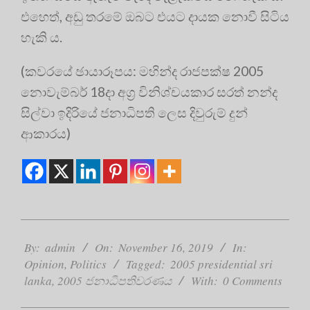
එහෙත්, අඩු තරමේ ඔබට එයට දායක නොවී සිටිය
හැකි ය.
(කවරයේ ඡායාරූපය: මහින්ද රාජපක්ෂ 2005
නොවැම්බර් 18දා අග්‍ර විනිශ්චයකාර සරත් නන්ද
සිල්වා ඉදිරියේ ජනාධිපති ලෙස දිවුරුම් දුන්
ආකාරය)
2019-
11-
By:
admin
On:
November 16, 2019
In:
16
Opinion
,
Politics
Tagged:
2005 presidential sri
lanka
,
2005 ජනාධිපතිවරණය
With:
0 Comments