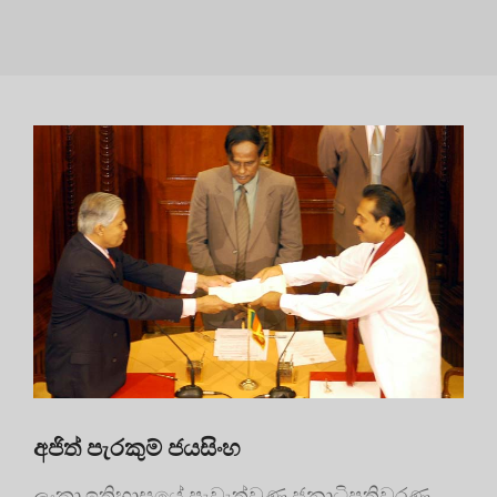
අජිත් පැරකුම් ජයසිංහ
ලංකා ඉතිහාසයේ පැවැත්වුණු ජනාධිපතිවරණ