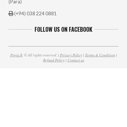
(Para)
(+94) 038 224 0881
FOLLOW US ON FACEBOOK
Praja.lk
© All rights reserved. |
Privacy Policy
|
Terms & Condition
|
Refund Policy
|
Contact us