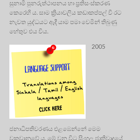
සුනාමි පුනරුත්ථාපනය හා ප්‍රතිසංස්කරණ
කෙරෙහි ය. සාම ක්‍රියාවලිය කඩාකප්පල් වී රට
නැවත යුද්ධයට ඇදී යාම පමා වෙමින් තිබුණු
හේතුව එය විය.
2005
ජනාධිපතිවරණය එළඹෙන්නේ මෙම
වකවානුවේ ය. මේ වන විට සිංහල ජාතිවාදයේ