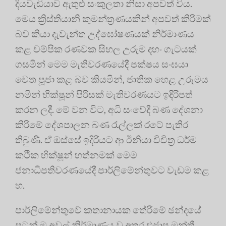
දියවැඩියාව ඇතුළු සංකුලතා නිසා අපවත් විය.
මෙය ක්‍රිස්තියානි කුමන්ත්‍රණයකින් අපවත් කිරීමක්
බව කියා දැවැන්ත උද්ඝෝෂණයක් නිර්මාණය
කළ චම්පික රණවක සිහල උරුම දහං ගැටයක්
ගසමින් මෙම මැතිවරණයේදී පක්ෂය සංඝයා
වෙත පූජා කළ බව කියමින්, ජාතික හෙළ උරුමය
නමින් භික්ෂූන් පිරිසක් මැතිවරණයට ඉදිරිපත්
කරන ලදී. මේ වන විට, අධි සංවේදී බණ දේශනා
කිරීමේ දේශපාලන බණ රැල්ලක් රටේ පැතිර
තිබුණි. ඒ ඔස්සේ ඉදිරියට ආ ඊනියා විචිත්‍ර ධර්ම
කථික භික්ෂූන් හත්නමක් මෙම
ජනාධිපතිවරණයේදී පාර්ලිමේන්තුවට වැඩම කළ
හ.
පාර්ලිමේන්තුවේ කතානායක තේරීමේ ඡන්දයේ
පටන් ම අවුල් නිර්මාණය වූ අතර එජාප මන්ත්‍රී