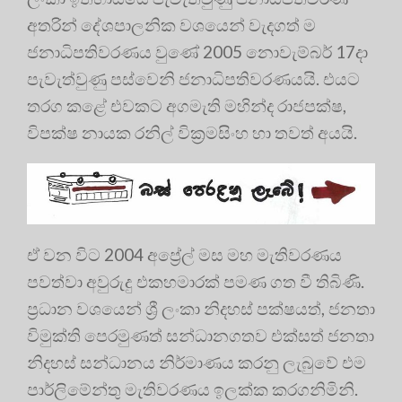
අතරින් දේශපාලනික වශයෙන් වැදගත් ම
ජනාධිපතිවරණය වුණේ 2005 නොවැම්බර් 17දා
පැවැත්වුණු පස්වෙනි ජනාධිපතිවරණයයි. එයට
තරග කළේ එවකට අගමැති මහින්ද රාජපක්ෂ,
විපක්ෂ නායක රනිල් වික්‍රමසිංහ හා තවත් අයයි.
ඒ වන විට 2004 අප්‍රේල් මස මහ මැතිවරණය
පවත්වා අවුරුදු එකහමාරක් පමණ ගත වී තිබිණි.
ප්‍රධාන වශයෙන් ශ්‍රී ලංකා නිදහස් පක්ෂයත්, ජනතා
විමුක්ති පෙරමුණත් සන්ධානගතව එක්සත් ජනතා
නිදහස් සන්ධානය නිර්මාණය කරනු ලැබුවේ එම
පාර්ලිමේන්තු මැතිවරණය ඉලක්ක කරගනිමිනි.