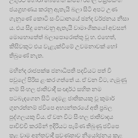
ජයග්‍රහණය කරනු ඇතැයි බලා සිටි අපට උණ
ගැනුණේ කොටි සංවිධානයේ ඡන්ද වර්ජනය නිසා
ය. එය සිදු නොවනු ඇතැයි වාමාංශිකයෝ අවසන්
මොහොතේත් බලාපොරොත්තු වූ හ. එහෙත්,
කිසිවකුට එය වැළැක්වීමේ උවමනාවක් හෝ
තිබුණේ නැත.
මහින්ද රාජපක්ෂ ජනාධිපති පදවියට පත් වී
පවුලේ පිරිස ළංකර ගත්තේ ය. ඒ වන විට, ගැමුණු
නම් සිංහල ජාතිවාදී සංඥාර්ථ සහිත නම
පටබැඳගෙන සිටි දෙමළ ජාතිකයකු වූ කුමාර්
ගුනරත්නම් ජවිපෙ අභ්‍යන්තරයේ අති ප්‍රබල
පුද්ගලයකු විය. ඒ වන විට සිංහල ජාතිවාදය
පාවිච්චි කරමින් ඉදිරියට පැමිණ තිබුණු ජවිපෙ
තුළ වාම අන්තවාදී ප්‍රවණතාව නියෝජනය කළ