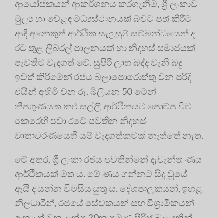
ආයෝජකයන් ආකර්ශනය කරගැනීම, ශ්‍රී ලංකාව
මුල්‍ය හා වෙළඳ මධ්‍යස්ථානයක් බවට පත් කිරීම
ආදී අනෙකුත් ආර්ථික සැලසුම් සම්බන්ධයෙන් ද
රට තුළ ලිබරල් පාලනයක් හා නිදහස් සමාජයක්
පැවතීම වැදගත් වේ. සුපිරි ලාභ බද්ද වැනි බදු
ඉවත් කිරීමෙන් රජය බලාපොරොත්තු වන පරිදි
එයින් අහිමි වන රු. බිලියන 50 මෙන්
කීපගුණයක කළු සල්ලි ආර්ථිකයට පොම්ප වීම
කෙරෙහි පවා රටේ පවතින නිදහස්
වාතාවරණයෙහි යම් වැදගත්කමක් නැත්තේ නැත.
මේ අතර, ශ්‍රී ලංකා රජය පවතින්නේ දැවැන්ත ණය
ආර්ථිකයක් මත ය. මේ ණය ගන්නට සිදු වූයේ
ඇයි ද යන්න විමසිය යුතු ය. දේශපාලකයන්, ඉහළ
නිලධාරීන්, රජයේ සේවකයන් සහ විශ්‍රාමිකයන්
ඇතුළත් වන ලක්ෂ 20ක පමණ පිරිස් බලයකින්