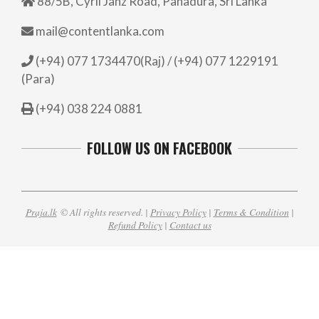
88/5B, Cyril Janz Road, Panadura, Sri Lanka
mail@contentlanka.com
(+94) 077 1734470(Raj) / (+94) 077 1229191
(Para)
(+94) 038 224 0881
FOLLOW US ON FACEBOOK
Praja.lk
© All rights reserved. |
Privacy Policy
|
Terms & Condition
|
Refund Policy
|
Contact us