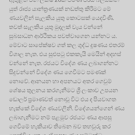
යුත් රාජ්‍ය යාන්ත්‍රණයක් නඩත්තු කිරීමට මේ
ණයවලින් සැලකිය යුතු කොටසක් යෙදවිණි.
තවත් සැලකිය යුතු මුදලක් වැය වන්නේ
සුබසාධන ආර්ථිකය පවත්වාගෙන යන්නට ය.
මේවාට සාපේක්ෂව ගත් කල ශුද්ධ දූෂණය එතරම්
විශාල නැත. එය සුළුපටු එකකැයි මෙයින් අදහස්
වන්නේ නැත. රජයට විදේශ ණය ලබාගන්නට
සිදුවන්නේ විදේශ ණය ගෙවීමට පමණක්
නොවේ. ආනයන හා අපනයට අතර ගෙවුම්
ශේෂය තුලනය කරගැනීමට ශ්‍රී ලංකාව උපයන
ඩොලර් ප්‍රමාණවත් නොවූ විට එය ද පියවාගත
හැක්කේ විදේශ ණයවලිනි. විදේශයන්ගෙන් ණය
ලබාගැනීමට නම් පළමුව රජයට ණය ආපසු
ගෙවීමේ හැකියාව තිබෙන බව තහවුරු කර