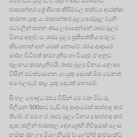
පෙන්විය යුතු ය. ඒ සඳහා ණය සම්බන්ධ
ජාත්‍යන්තර ශ්‍රේණිගත කිරීම්වල තත්වය ආරක්ෂා
කරගත යුතු ය. ජාත්‍යන්තර මුල්‍ය අරමුදල වැනි
රටවලින් සහන ණය ලබාදෙන්නේ රාජ්‍ය මුල්‍ය
විනය අනුව ය. රාජ්‍ය මුල්‍ය ප්‍රතිපත්තිය සරලව
කිවහොත් අන් යමක් නොවේ. රජය ආදායම්
මාර්ග විධිමත් කරගැනීම හා වියදම් ඒ අනුව
තුලනය කරගැනීමයි. රාජ්‍ය මුල්‍ය විනය යනු අප
විසින් පවත්වාගෙන යා යුතු දෙයක් මිස වෙනත්
අය බලපෑම් කළ යුතු දෙයක් නොවේ.
සිංහල බෞද්ධ රජය විසින් මේ වන විට රු.
බිලියන 500කට වැඩි බදු ආදායමක් කප්පාදු කර
තිබේ. ඒ සමග ම රාජ්‍ය මුල්‍ය විනය ද කප්පාදු කර
ඇත. කලින් බරපතල දේශද්‍රෝහී ගිවිසුමක් ලෙස
නම්ක රන ලද මිලෙනියම් චැලේන්ජ් කම්පැක්ට්