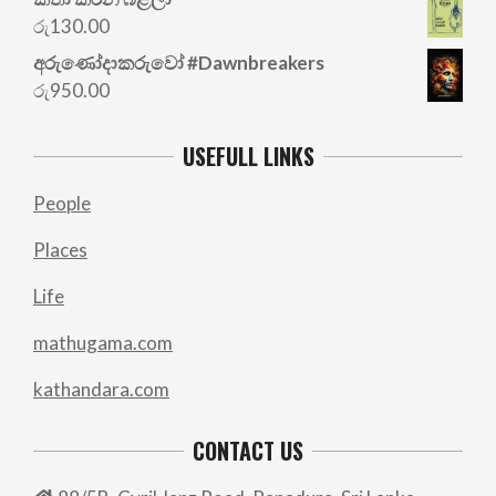
was:
is:
රු
130.00
රු700.00.
රු500.00.
අරු‍ණෝදාකරුවෝ #Dawnbreakers
රු
950.00
USEFULL LINKS
People
Places
Life
mathugama.com
kathandara.com
CONTACT US