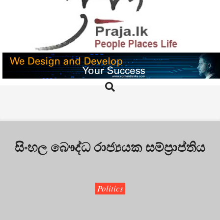
Skip
to
content
PRAJA.LK
Search
Primary
Navigation
Menu
සිංහල බෞද්ධ රාජ්‍යයක සම්ප්‍රාප්තිය
Politics