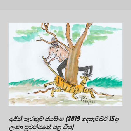
අජිත් පැරකුම් ජයසිංහ (2019 දෙසැම්බර් 15දා
ලංකා පුවත්පතේ පළ විය)