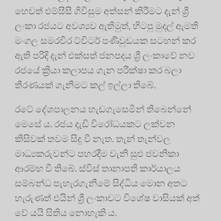
හෙවත් එම්සීසී ගිවිසුම අත්සන් කිරීමට දැන් ශ්‍රී
ලංකා රජයට අවශ්‍යව ඇතිමුත්, හිටපු මුදල් ඇමති
මංගල සමරවීර ට්විටර් පණිවුඩයක සටහන් කර
ඇති පරිදි දැන් එක්සත් ජනපදය ශ්‍රී ලංකාවේ නව
රජයේ ක්‍රියා කලාපය ගැන පරීක්ෂා කර බලා
තීරණයක් ගැනීමට කල් ඉල්ලා තිබේ.
රටේ දේශපාලනය හැඩගැසෙමින් තිබෙන්නේ
මෙසේ ය. රජය දැඩි විරෝධයකට ලක්වන
කිසිවක් තවම සිදු වී නැත. තැන් තැන්වල
මාධ්‍යකරුවන්ට පහරදීම වැනි සුළු ජවනිකා
ආරම්භ වී තිබේ. ස්විස් තානාපති කාර්යාලය
සම්බන්ධ පැහැරගැනීමේ සිද්ධිය මොන අතට
හැරුණත් එයින් ශ්‍රී ලංකාවට විශේෂ වාසියක් අත්
වේ යයි සිතිය නොහැකි ය.