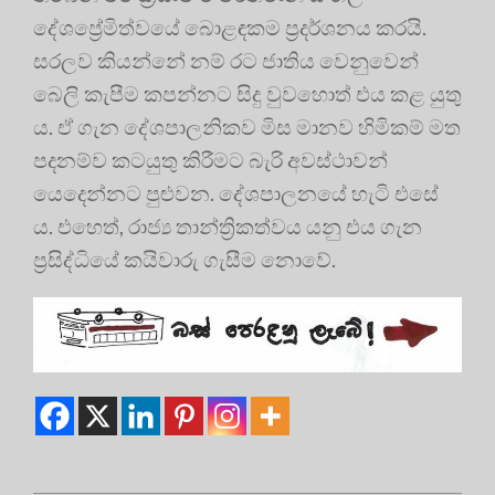
දේශප්‍රේමිත්වයේ බොළඳකම ප්‍රදර්ශනය කරයි.
සරලව කියන්නේ නම් රට ජාතිය වෙනුවෙන්
බෙලි කැපීම කපන්නට සිදු වුවහොත් එය කළ යුතු
ය. ඒ ගැන දේශපාලනිකව මිස මානව හිමිකම් මත
පදනම්ව කටයුතු කිරීමට බැරි අවස්ථාවන්
යෙදෙන්නට පුළුවන. දේශපාලනයේ හැටි එසේ
ය. එහෙත්, රාජ්‍ය තාන්ත්‍රිකත්වය යනු එය ගැන
ප්‍රසිද්ධියේ කයිවාරු ගැසීම නොවේ.