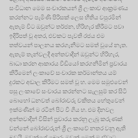
සංවිධාන මෙම සංචාරකයන් ශ්‍රී ලංකාව ආක්‍රමණය
කරන්නට පැමිණි පිරිසක් ලෙස භීතිය වපුරමින්
ඇතැම් විට ඔවුන්ට තර්ජන, හිරිහැර කිරීමට පවා
ඉදිරිපත් වූ අතර, එවකට පැවති රජය එම
තත්වයන් පාලනය කරගැනීමට සමත් වූයේ නැත.
ඇතැම් තැන්වලදී අන්තවාදීන් ඔවුන්ට හිරිහැර,
බාධා කරන ආකාරය වීඩියෝ කරගනිමින් ප්‍රචාරය
කිරීමෙන් ලංකාවේ සංචාරක කර්මාන්තය යම්
දුරකට අඩාල කිරීමට සමත් වූ හ. මෙම සමුළුවෙන්
පසු ලංකාවේ සංචාරය කරන්නට සැලසුම් කර සිටි
බොහෝ ධනවත් බෝරාවරු චකිතය හේතුවෙන්
ඉක්මණින් ම රටින් පිට වී ගිය හ. එම දිනවල
අන්තවාදීන් විසින් ප්‍රචාරය කරනු ලැබූ කරුණක්
වන්නේ බෝරාවරුන් ශ්‍රී ලංකාවේ නතර වනු ඇති
බවයි. ඔවුන්ගේ බොරු ඔවුන් මෙන් ම ඒවාට