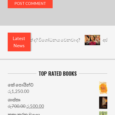
Latest
ෙයි කුඩු නැත් ද? විශෝධනය වෙනවා ද?
අභිසාරී: වෙ
News
TOP RATED BOOKS
කේ පොයින්ට්
රු
1,250.00
ශාස්තෘ
Original
Current
රු
700.00
රු
500.00
price
price
කතා කරන බළලා