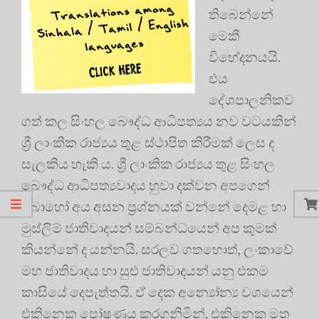
තිබෙන්නේ
මෙකී
විභේදනයයි.
එය
දේශපාලනිකව
ගත් කල සිංහල බෞද්ධ ආධිපත්‍යය නව වටයකින්
ශ්‍රී ලාංකික රාජ්‍යය තුළ ස්ථාපිත කිරීමක් ලෙස ද
සැලකිය හැකි ය. ශ්‍රී ලාංකික රාජ්‍යය තුළ සිංහල
බෞද්ධ ආධිපත්‍යවාදය හුවා දක්වන අපගෙන්
බොහෝ අය අසන ප්‍රශ්නයක් වන්නේ දෙමළ හා
මුස්ලිම් ජාතිවාදයන් සම්බන්ධයෙන් අප කුමක්
කියන්නේ ද යන්නයි. සරලව ගතහොත්, ලංකාවේ
මහ ජාතිවාදය හා සුළු ජාතිවාදයන් යනු එකම
කාසියේ දෙපැත්තයි. ඒ දෙක අන්‍යෝන්‍ය වශයෙන්
එකිනෙක පෝෂණය කරගනිමින්, එකිනෙක මත