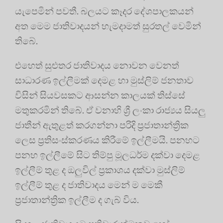
යැපෙමින් පවතී. බලයට කෑදර දේශපාලකයන්
අත මෙම ජාතිවාදයන් හැමදාමත් සුරතල් වෙමින්
තිබේ.
එහෙත් සුළුතර ජාතිවාදය නොවන වෙනත්
සාධාරණ ඉල්ලීමක් දෙමළ හා මුස්ලිම් ජනතාව
විසින් සියවසකට ආසන්න කාලයක් තිස්සේ
මතුකරමින් තිබේ. ඒ වනාහි ශ්‍රී ලංකා රාජ්‍යය සියලු
ජාතීන් ඇතුළත් කරගන්නා පරිදි ප්‍රජාතාන්ත්‍රික
ලෙස ප්‍රතිසංස්කරණය කිරීමේ ඉල්ලීමයි. පනහට
පනහ ඉල්ලීමේ සිට තිම්පු මූලධර්ම දක්වා දෙමළ
ඉල්ලීම් තුළ ද ඔලුවිල් ප්‍රකාශය දක්වා මුස්ලිම්
ඉල්ලීම් තුළ ද ජාතිවාදය මෙන් ම මෙකී
ප්‍රජාතාන්ත්‍රික ඉල්ලීම ද ගැබ් විය.