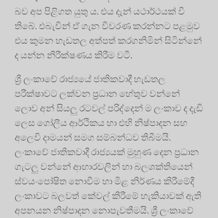
බව අප පිළිගත යුතු ය. එය දැන් යථාර්ථයක් වී
තිබේ. එබැවින් ඒ ගැන විවරණ කරන්නට පළමුව
එය කුමන හැඩතල අත්පත් කරගනිමින් සිටින්නේ
ද යන්න නිරීක්ෂණය කිරීම වටී.
ශ්‍රී ලංකාවේ රාජ්‍යයේ ජාතිකවාදී හැඩතල
පරීක්ෂාවට ලක්වන ප්‍රධාන හේතුව වන්නේ
ලොව අන් සියලු රටවල් පරිද්දෙන් ම ලංකාව ද දැඩි
ලෙස ගෝලීය ආර්ථිකය හා එහි නිෂ්පාදන සහ
අලෙවි දාමයන් සමග සම්බන්ධව තිබීමයි.
ලංකාවේ ජාතිකවාදී රාජ්‍යයක් මුහුණ දෙන ප්‍රධාන
ගැටලු වන්නේ ආහාරවලින් හා බලශක්තියෙන්
ස්වයංපෝෂිත නොවීම හා මිළ නිර්ණය කිරීමේදී
ලංකාවට බලවත් කේවල් කිරීමේ හැකියාවක් ඇති
අපනයන නිෂ්පාදන නොපැවතීමයි. ශ්‍රී ලංකාවේ