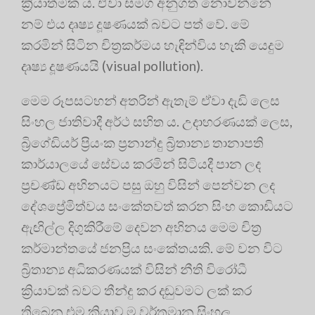
ක්‍රියාත්මක ය. ඒවා සමග අනුගත නොවන්නේ
නම් එය දෘෂ්‍ය දූෂණයක් බවට පත් වේ. මේ
කරමින් සිටින චිත්‍රකර්මය හැඳින්විය හැකි යෙදුම
දෘෂ්‍ය දූෂණයයි (visual pollution).
මෙම රූපසටහන් අතරින් ඇතැම් ඒවා දැඩි ලෙස
සිංහල ජාතිවාදී අර්ථ සහිත ය. උදාහරණයක් ලෙස,
බ්‍රිගේඩියර් ප්‍රියංක ප්‍රනාන්දු බ්‍රිතාන්‍ය තානාපති
කාර්යාලයේ සේවය කරමින් සිටියදී පාන ලද
ප්‍රචණ්ඩ අභිනයට පසු ඔහු විසින් පෙන්වන ලද
දේශප්‍රේමිත්වය සංකේතවත් කරන සිංහ කොඩියට
ඇඟිල්ල දිගුකිරීමේ දෙවන අභිනය මෙම චිත්‍ර
කර්මාන්තයේ ජනප්‍රිය සංකේතයකි. මේ වන විට
බ්‍රිතාන්‍ය අධිකරණයක් විසින් නීති විරෝධී
ක්‍රියාවක් බවට තීන්දු කර දඬුවමට ලක් කර
තිබෙන එම ක්‍රියාව ම වර්තමාන සිංහල