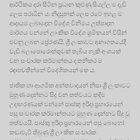
ආර්ථිකය දරා සිටින ප්‍රධාන කුළුණු සියල්ල ම දැඩි
ලෙස පරාධීන ය. නිදසුනක් ලෙස රටේ ඉහළ ම
ආදායම ලබාදෙන විදේශ විනිමය උත්පාදන
මාර්ගය වන්නේ ලාංකික විදේශ ශ්‍රමිකයන් විසින්
එවනු ලබන ප්‍රේරණයි. ශ්‍රී ලංකාවට අනාගතයේදී
වැඩි බලාපොරොත්තුවක් තැබිය හැකි අංශයක්
වන සංචාරක කර්මාන්තය ද තනිකර ම
රඳාපවතින්නේ විදේශිකයන් මත ය.
ජාතික හා ආගමික අන්තවාදයන් නිසා ශ්‍රී ලංකාවට
මුහුණ දෙන්නට සිදු වන තත්වයට කදිම
උදාහරණයක් වන්නේ පාස්කු ඉරිදා ප්‍රහාරයෙන්
පසු සංචාරක කර්මාන්තයට මුහුණ දෙන්නට සිදු වූ
තත්වයයි. පාස්කු ඉරිදා ප්‍රහාරයෙන් පසු බොහෝ
කඩාවැටී තිබුණු ශ්‍රී ලාංකික සංචාරක