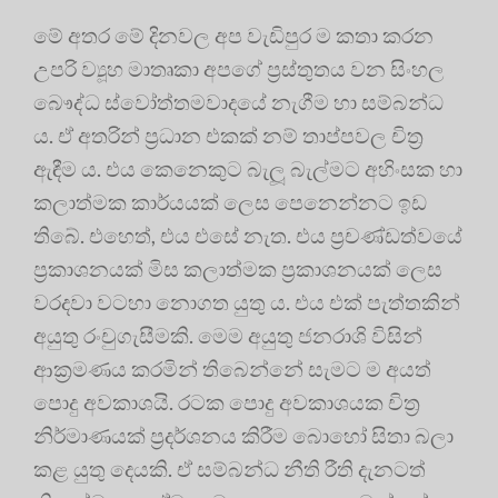
මේ අතර මේ දිනවල අප වැඩිපුර ම කතා කරන
උපරි ව්‍යූහ මාතෘකා අපගේ ප්‍රස්තුතය වන සිංහල
බෞද්ධ ස්වෝත්තමවාදයේ නැගීම හා සම්බන්ධ
ය. ඒ අතරින් ප්‍රධාන එකක් නම් තාප්පවල චිත්‍ර
ඇඳීම ය. එය කෙනෙකුට බැලූ බැල්මට අහිංසක හා
කලාත්මක කාර්යයක් ලෙස පෙනෙන්නට ඉඩ
තිබේ. එහෙත්, එය එසේ නැත. එය ප්‍රචණ්ඩත්වයේ
ප්‍රකාශනයක් මිස කලාත්මක ප්‍රකාශනයක් ලෙස
වරදවා වටහා නොගත යුතු ය. එය එක් පැත්තකින්
අයුතු රංචුගැසීමකි. මෙම අයුතු ජනරාශි විසින්
ආක්‍රමණය කරමින් තිබෙන්නේ සැමට ම අයත්
පොදු අවකාශයි. රටක පොදු අවකාශයක චිත්‍ර
නිර්මාණයක් ප්‍රදර්ශනය කිරීම බොහෝ සිතා බලා
කළ යුතු දෙයකි. ඒ සම්බන්ධ නීති රීති දැනටත්