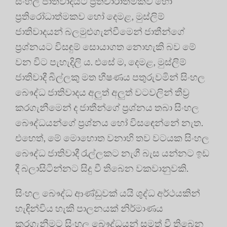
සිංහල ජාතිවාදයට ප්‍රතිචාරාත්මකව හෝ
ප්‍රතිරෝධාත්මකව හෝ දෙමළ, මුස්ලිම්
ජාතිවාදයන් බලමුළුගැන්වීමෙන් ජාතීන්ගේ
ප්‍රශ්නයට විසඳුම් සොයාගත නොහැකි බව මේ
වන විට පැහැදිලි ය. එසේ ම, දෙමළ, මුස්ලිම්
ජාතිවාදී බිල්ලකු මත භීෂණය පතුරුවමින් සිංහල
බෞද්ධ ජාතිවාදය අලුත් අලුත් වටවලින් තීව්‍ර
කරගැනීමෙන් ද ජාතීන්ගේ ප්‍රශ්නය තබා සිංහල
බෞද්ධයන්ගේ ප්‍රශ්නය හෝ විසඳෙන්නේ නැත.
එහෙත්, මේ මොහොත වනාහි තව වටයක සිංහල
බෞද්ධ ජාතිවාදී රැල්ලකට නැගී බැස යන්නට ඉඩ
දී බලාසිටින්නට සිදු වී තිබෙන වකවානුවකි.
සිංහල බෞද්ධ ආණ්ඩුවක් යයි ශුද්ධ අර්ථයකින්
හැඳින්විය හැකි පාලනයක් නිර්මාණය
කරගැනීමට සිංහල බෞද්ධයන් සමත් වී තිබෙන