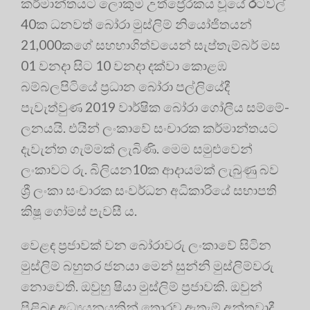
කර්මාන්තයට ලොකුම උත්ප්‍රේරකය වූයේ
ර
ට­වල්
40ක ධනවත් බෝරා මුස්ලිම් නියෝජිතයන්
21,000කගේ සහභාගිත්වයෙන් සැප්තැ­ම්බර් මස
01 වනදා සිට 10 වනදා දක්වා කොළ­ඹ
බම්බලපිටියේ ප්‍රධාන බෝරා පල්ලියේදී
පැවැත්වුණ 2019 වාර්ෂික බෝරා ගෝලීය සම්මේ­
ල­නයයි. එයින් ලංකාවේ සංචාරක කර්මාන්තයට
දැවැන්ත ගැම්මක් ලැබිණි. මෙම සමුළුවෙන්
ලංකාවට රු. බිලියන10ක ආදායමක් ලැබුණු බව
ශ්‍රී ලංකා සංචාරක සංවර්ධන අධිකාරියේ සභාපති
කිෂූ ගෝමස් පැවසී ය.
වෙළඳ ප්‍රජාවක් වන බෝරාවරු ලංකාවේ සිටින
මුස්ලිම් බහුතර ජනයා මෙන් සුන්නි මුස්ලිම්වරු
නොවෙති. ඔවුහු ෂියා මුස්ලිම් ප්‍රජාවකි. ඔවුන්
පිළිබඳ අධ්‍යයනයකින් තොරව ඇතැම් අන්තවාදී