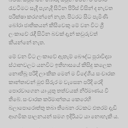
රැවටීමට සැදී පැහැදී සිටින පිරිස් විසින් ද නැවත
පරීක්ෂා කරගන්නේ නැත. පිටරට සිට පැමිණි
බෝරා ජාතිකයන් කිසිවෙකු මේ වන විට ශ්‍රී
ලංකාවේ රැඳී සිටින බවක් දැන් කවුරුවත්
කියන්නේ නැත.
මේ වන විට ලංකාවේ ඇතැම් බෞද්ධ පුරාවිද්‍යා
ස්ථානවලට යනවිට ඉතිහාසයේ කිසිදු කලෙක
නොතිබූ පරිදි ලාංකික මෙන් ම විදේශීය සංචාරක
කාන්තාවන් මුළු සිරුර ම වැසෙන පරිදි රෙදි
පොරවාගෙන යා යුතු තත්වයක් නිර්මාණය වී
තිබේ. සංචාරක කර්මාන්තය කෙරෙහි
බලාපොරොත්තු තබා තිබෙන රටකට එතරම් දැඩි
ආගමික පාලනයන් සමග ඉදිරියට යා නොහැකි ය.