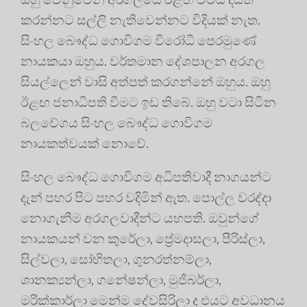
කරන්නට සල්ලි නැතිවෙන්නට විදියක් නැත.
සිංහල බෞද්ධ ගොවිගම විරෝධී පෙරමුණේ
නායකයා ඔහුය. වර්තමාන දේශපාලන අරගල
සියල්ලෙන් වාසි අත්පත් කරගන්නේ ඔහුය. ඔහු
ඊළඟ ජනාධිපති වීමට ඉඩ තිබේ. ඔහු වටා සිටින
බලවේගය සිංහල බෞද්ධ ගොවිගම
නායකත්වයක් නොවේ.
සිංහල බෞද්ධ ගොවිගම අධිපතිවාදී නාගයන්ට
දැන් පහර පිට පහර වදිමින් ඇත. පොල්ල වරද්දා
නොගැනීම අරගලවාදීන්ට යහපති. ඔවුන්ගේ
නායකයන් වන කුරේලා, ප්‍රේමදාසලා, පීරිස්ලා,
සිල්වලා, සෝභිතලා, ගුනරත්නම්ලා,
ශානක්‍යන්ලා, ගනේෂන්ලා, මුජිබර්ලා,
මරික්කාර්ලා මෙන්ම දේවසිරිලා ද එයට අවධානය