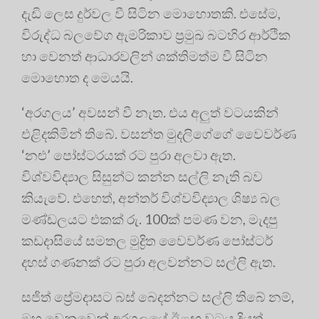
දැඩි ලෙස දුර්වල වී සිටින මොහොතකි. එසේම,
විරුද්ධ බලවේග ඇමරිකාව ප්‍රමුඛ බටහිර ආර්ථික
හා වෙනත් ආධාරවලින් ශක්තිමත්ම වී සිටින
මොහොත ද මෙයයි.
‘අරගලය’ අවසන් වී නැත. එය අලුත් වටයකින්
එළිදකිමින් තිබේ. වසන්ත මුදලිගේගේ වෛවර්ණ
‘නළු’ පෝස්ටරයක් රට පුරා අලවා ඇත.
විශ්වවිද්‍යාල සිසුන්ට කන්න සල්ලි නැති බව
කියැවේ. එහෙත්, අන්තර් විශ්වවිද්‍යාල ශිෂ්‍ය බල
මණ්ඩලයට එකක් රු. 100ක් පමණ වන, මැදපු
කඩදාසියේ සමතල මුද්‍රිත වෛවර්ණ පෝස්ටර්
දහස් ගණනක් රට පුරා අලවන්නට සල්ලි ඇත.
සජිත් ප්‍රේමදාසට බස් බෙදන්නට සල්ලි තිබේ නම්,
ඔහු වෙනුවෙන් අරගලයේ ඊළඟ වටය දියත්