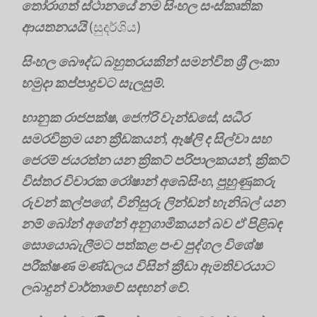
තෝරාගත් ස්ථානයේ නම සිංහල සංස්කෘතික
ආයතනයයි
(සුදර්ශිය)
සිංහල බෞද්ධ බහුතරයකින් සමන්විත ශ්‍රී ලංකා
හමුදා කප්පාදුවට සැලසුම්.
භානුක රාජපක්ෂ, ජෙෆ්රි වැන්ඩසේ, සධීර
සමරවික්‍රම යන ක්‍රීඩකයන්, ඈෂ්ලි ද සිල්වා සහ
ජෙරම් ජයරත්න යන ක්‍රිකට් පරිපාලකයන්, ක්‍රිකට්
විස්තර විචාරක රෝෂාන් අබේසිංහ, පුහුණුකරු
රුවන් කල්පගේ, විනිසුරු ලින්ඩන් හැනිබල් යන
නම් බෝන් අගේන් අනුගාමිකයන් බව ඒ පිළිබඳ
සොයොබැලීමට පත්කළ පංච පුද්ගල විශේෂ
පරීක්ෂණ මණ්ඩලය විසින් ක්‍රීඩා ඇමතිවරයාට
ලබාදුන් වාර්තාවේ සඳහන් වේ.