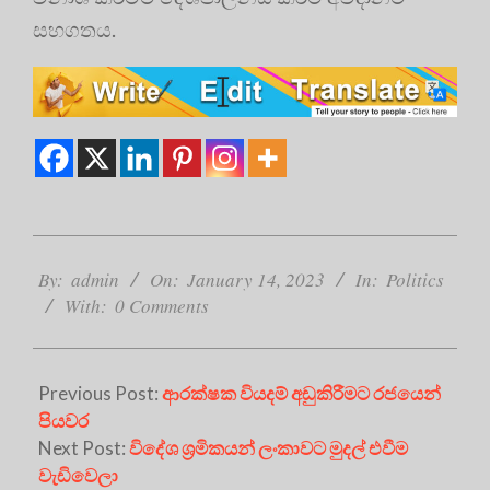
සහගතය.
2023-
01-
By:
admin
On:
January 14, 2023
In:
Politics
14
With:
0 Comments
Previous Post:
ආරක්ෂක වියදම් අඩුකිරීමට රජයෙන්
පියවර
Next Post:
විදේශ ශ්‍රමිකයන් ලංකාවට මුදල් එවීම
වැඩිවෙලා