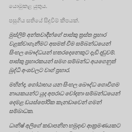
යොමුකළ යුතුය.
පසුගිය සතියේ සිදුවීම් කීපයක්.
මුස්ලිම් අන්තවාදීන්ගේ පාස්කු ත්‍රස්ත ප්‍රහාර
වළක්වාගැනීමට අසමත් වීම සම්බන්ධයෙන්
සිංහල බෞද්ධයන් හතරදෙනෙකුට දැඩි දඬුවම්.
පාස්කු ප්‍රහාරකයන් සමග සම්බන්ධ අයගෙනුත්
බුද්ධි අංශවලට වාග් ප්‍රහාර.
මහින්ද, ගෝඨාභය යන සිංහල බෞද්ධ ගොවිගම
නායකයන්ට යුද අපරාධ චෝදනා සම්බන්ධයෙන්
දෙමළ ඩයස්පෝරික කැනඩාවෙන් ගමන්
සම්බාධක.
ධානිෂ් අලිගේ කඩාපනින හමුදාව ආක්‍රමණයකට