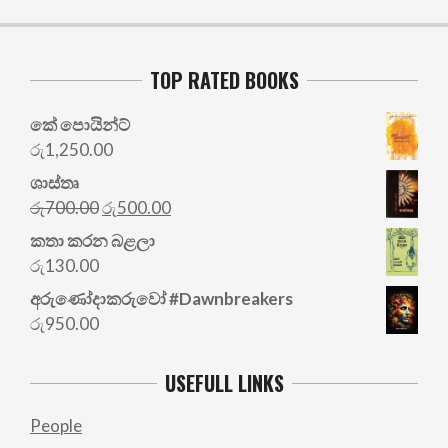
TOP RATED BOOKS
කේ පොයින්ට්
රු
1,250.00
ශාස්තෘ
Original
Current
රු
700.00
රු
500.00
price
price
කතා කරන බළලා
was:
is:
රු
130.00
රු700.00.
රු500.00.
අරු‍ණෝදාකරුවෝ #Dawnbreakers
රු
950.00
USEFULL LINKS
People