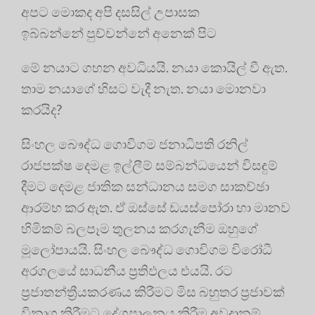
අපට මොකද අපි දසසිල් උපාසක
ඉබ්බන්නේ පුච්චන්නේ අනෙක් පිට
මේ නයාට ගහන අවධියයි. නයා කොයිල් වී ඇත.
තාම නයාගේ හිසට වැදී නැත. නයා මොනවා
කරයිද?
සිංහල බෞද්ධ ගොවිගම ජනාධිපති රනිල්
රාජපක්ෂ දෙමළ ඉල්ලීම් සම්බන්ධයෙන් විසඳුම්
දීමට දෙමළ ජාතික සන්ධානය සමග සාකච්ඡා
ආරම්භ කර ඇත. ඒ ඔස්සේ ඩයස්පෝරා හා මානව
හිමිකම් බලපෑම තුලනය කරගැනීම ඔහුගේ
මූලෝපායයි. සිංහල බෞද්ධ ගොවිගම විරෝධී
අරගලයේ සාධනීය ප්‍රතිඵලය එයයි. රට
ප්‍රජාතන්ත්‍රීයකරණය කිරීමට මිස බහුතර ප්‍රජාවක්
විනාශ කිරීමට දේශපාලනය කිරීම අවදානම්