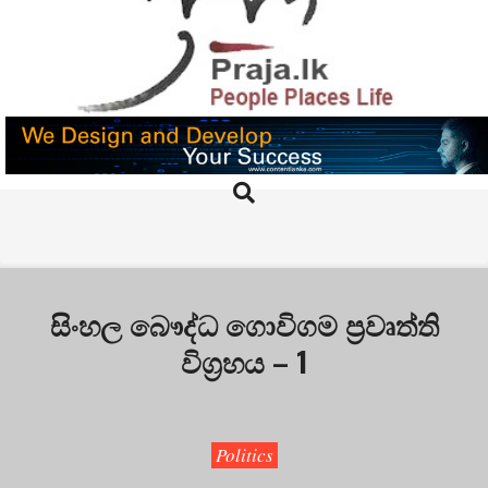
Skip
to
content
PRAJA.LK
Search
Primary
Navigation
Menu
සිංහල බෞද්ධ ගොවිගම ප්‍රවෘත්ති
විග්‍රහය – 1
Politics