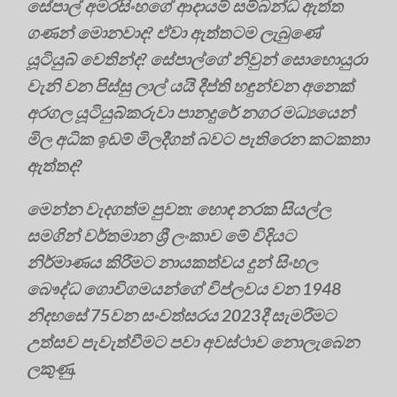
සේපාල් අමරසිංහගේ ආදායම් සම්බන්ධ ඇත්ත
ගණන් මොනවාද? ඒවා ඇත්තටම ලැබුණේ
යූටියුබ් වෙතින්ද? සේපාල්ගේ නිවුන් සොහොයුරා
වැනි වන පිස්සු ලාල් යයි දීප්ති හඳුන්වන අනෙක්
අරගල යූටියුබ්කරුවා පානදුරේ නගර මධ්‍යයෙන්
මිල අධික ඉඩම් මිලදීගත් බවට පැතිරෙන කටකතා
ඇත්තද?
මෙන්න වැදගත්ම පුවත: හොඳ නරක සියල්ල
සමගින් වර්තමාන ශ්‍රී ලංකාව මේ විදියට
නිර්මාණය කිරීමට නායකත්වය දුන් සිංහල
බෞද්ධ ගොවිගමයන්ගේ විප්ලවය වන 1948
නිදහසේ 75වන සංවත්සරය 2023දී සැමරීමට
උත්සව පැවැත්වීමට පවා අවස්ථාව නොලැබෙන
ලකුණු.