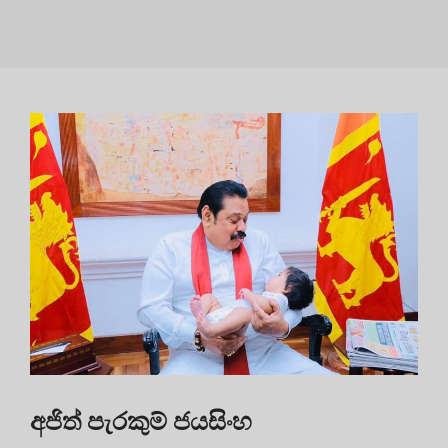
අජිත් පැරකුම් ජයසිංහ