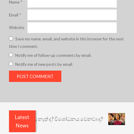
Name
*
Email
*
Website
Save my name, email, and website in this browser for the next
time I comment.
Notify me of follow-up comments by email.
Notify me of new posts by email.
Latest
ි ඇතුළෙයි කුඩු නැත් ද? විශෝධනය වෙනවා ද?
අභිසා
News