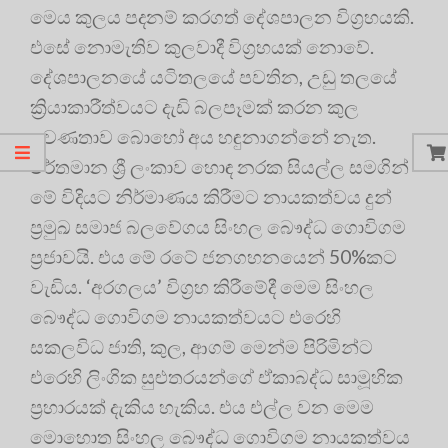
මෙය කුලය පදනම් කරගත් දේශපාලන විග්‍රහයකි.
එසේ නොමැතිව කුලවාදී විග්‍රහයක් නොවේ.
දේශපාලනයේ යටිතලයේ පවතින, උඩු තලයේ
ක්‍රියාකාරීත්වයට දැඩි බලපෑමක් කරන කුල
ප්‍රවණතාව බොහෝ අය හඳුනාගන්නේ නැත.
වර්තමාන ශ්‍රී ලංකාව හොඳ නරක සියල්ල සමගින්
මේ විදියට නිර්මාණය කිරීමට නායකත්වය දුන්
ප්‍රමුඛ සමාජ බලවේගය සිංහල බෞද්ධ ගොවිගම
ප්‍රජාවයි. එය මේ රටේ ජනගහනයෙන් 50%කට
වැඩිය. ‘අරගලය’ විග්‍රහ කිරීමේදී මෙම සිංහල
බෞද්ධ ගොවිගම නායකත්වයට එරෙහි
සකලවිධ ජාති, කුල, ආගම් මෙන්ම පිරිමින්ට
එරෙහි ලිංගික සුළුතරයන්ගේ ඒකාබද්ධ සාමූහික
ප්‍රහාරයක් දැකිය හැකිය. එය එල්ල වන මෙම
මොහොත සිංහල බෞද්ධ ගොවිගම නායකත්වය