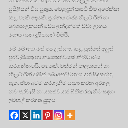
නිර්මාණය කරගැනීමයි. මේ සියල්ලටම රජය
සුපිළිපන් විය යුතුය. වෙළඳුන් කපටි වීම අපේක්ෂා
කළ හැකි දෙයකි. ප්‍රශ්නය රාජ්‍ය නිලධාරීන් හා
දේශපාලකයන් වෙළෙන්දන්ටත් වඩා ලාභය
සොයා යන දූෂිතයන් වීමයි.
මේ මොහොතේ අප උත්සාහ කළ යුත්තේ අලුත්
පුරවැසියකු හා නායකත්වයක් නිර්මාණය
කරගන්නටයි. එතෙක්, වත්මන් පාලකයන් හා
නිලධාරීන් විසින් බොහෝ විනාශයන් සිදුකරනු
ඇත. ඒවා අවම කරගැනීම සඳහා කරන අරගල
නව පුරවැසි නායකත්වයක් බිහිකරගැනීම සඳහා
ඉවහල් කරගත යුතුය.