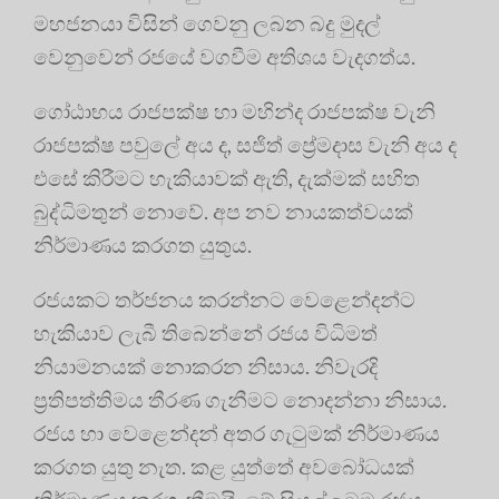
මහජනයා විසින් ගෙවනු ලබන බදු මුදල්
වෙනුවෙන් රජයේ වගවීම අතිශය වැදගත්ය.
ගෝඨාභය රාජපක්ෂ හා මහින්ද රාජපක්ෂ වැනි
රාජපක්ෂ පවුලේ අය ද, සජිත් ප්‍රේමදාස වැනි අය ද
එසේ කිරීමට හැකියාවක් ඇති, දැක්මක් සහිත
බුද්ධිමතුන් නොවේ. අප නව නායකත්වයක්
නිර්මාණය කරගත යුතුය.
රජයකට තර්ජනය කරන්නට වෙළෙන්දන්ට
හැකියාව ලැබී තිබෙන්නේ රජය විධිමත්
නියාමනයක් නොකරන නිසාය. නිවැරදි
ප්‍රතිපත්තිමය තීරණ ගැනීමට නොදන්නා නිසාය.
රජය හා වෙළෙන්දන් අතර ගැටුමක් නිර්මාණය
කරගත යුතු නැත. කළ යුත්තේ අවබෝධයක්