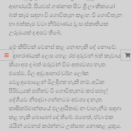
ආහාරයයි. සියවස් ගණනක සිට ශ්‍රී ලාංකිකයෝ
බත් කෑම සඳහා වී ගොවිතැන කළහ. වී ගොවිතැන
හා බත්කෑම වටා නිර්මාණය වූ සංස්කෘතියක
උරුමයක් ද අපට තිබේ.
මේ කිසිවක් වෙනස් කළ නොහැකි දේ නොවේ.
උදාහරණයක් ලෙස හෙළ රජ දරුවන් බත් කෑවාය
කියා අප ද බත් මරුවන් වීම අත්‍යවශ්‍ය නැත.
එසේම, මිල අඩු ආහාර වර්ග ලෝක
වෙළඳපොළෙන් මිලදීගත හැකි නම්, අධික
පිරිවැයක් සහිතව වී ගොවිතැනම කර සහල්
දේශීයව නිපදවා ගන්නටම අවශ්‍ය ද නැත.
කෘෂිකර්මාන්තයේ ඵලදායිතාව නංවාගැනීම සඳහා
කළ හැකි බොහෝ දේ තිබේ. එහෙත්, ඒවා එක
රැයින් වෙනස් කරන්නට උත්සාහ නොකළ යුතුය.