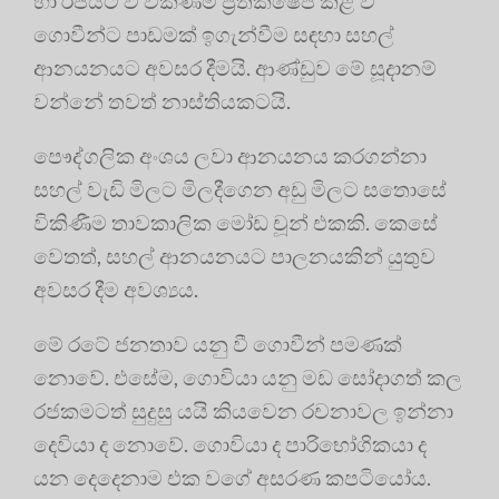
හා රජයට වී විකිණීම ප්‍රතික්ෂේප කළ වී
ගොවීන්ට පාඩමක් ඉගැන්වීම සඳහා සහල්
ආනයනයට අවසර දීමයි. ආණ්ඩුව මේ සූදානම්
වන්නේ තවත් නාස්තියකටයි.
පෞද්ගලික අංශය ලවා ආනයනය කරගන්නා
සහල් වැඩි මිලට මිලදීගෙන අඩු මිලට සතොසේ
විකිණීම තාවකාලික මෝඩ චූන් එකකි. කෙසේ
වෙතත්, සහල් ආනයනයට පාලනයකින් යුතුව
අවසර දීම අවශ්‍යය.
මේ රටේ ජනතාව යනු වී ගොවීන් පමණක්
නොවේ. එසේම, ගොවියා යනු මඩ සෝදාගත් කල
රජකමටත් සුදුසු යයි කියවෙන රචනාවල ඉන්නා
දෙවියා ද නොවේ. ගොවියා ද පාරිභෝගිකයා ද
යන දෙදෙනාම එක වගේ අසරණ කපටියෝය.