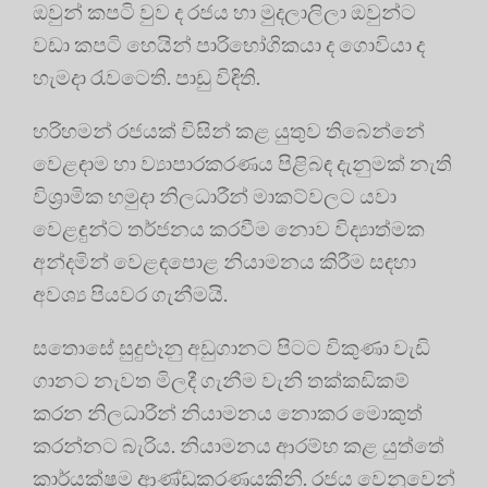
ඔවුන් කපටි වුව ද රජය හා මුදලාලිලා ඔවුන්ට
වඩා කපටි හෙයින් පාරිභෝගිකයා ද ගොවියා ද
හැමදා රැවටෙති. පාඩු විඳිති.
හරිහමන් රජයක් විසින් කළ යුතුව තිබෙන්නේ
වෙළඳාම හා ව්‍යාපාරකරණය පිළිබඳ දැනුමක් නැති
විශ්‍රාමික හමුදා නිලධාරීන් මාකට්වලට යවා
වෙළඳුන්ට තර්ජනය කරවීම නොව විද්‍යාත්මක
අන්දමින් වෙළඳපොළ නියාමනය කිරීම සඳහා
අවශ්‍ය පියවර ගැනීමයි.
සතොසේ සුදුළූනු අඩුගානට පිටට විකුණා වැඩි
ගානට නැවත මිලදී ගැනීම වැනි තක්කඩිකම්
කරන නිලධාරීන් නියාමනය නොකර මොකුත්
කරන්නට බැරිය. නියාමනය ආරම්භ කළ යුත්තේ
කාර්යක්ෂම ආණ්ඩුකරණයකිනි. රජය වෙනුවෙන්