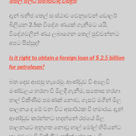
තෙල් මිලට සමාජවාදී විසඳුම
දැන් ඛනිජ තෙල් සංස්ථාව වෙනුවෙන් ඩොලර්
බිලියන 2.5ක විදේශ ණයක් ගැනීමට යයි.
විදේශවලින් ණය ලබාගෙන තෙල් පුච්චන්නට
අපට පිස්සුද?
Is it right to obtain a foreign loan of $ 2.5 billion
for petroleum?
බත දෙස ආපසු හැරෙමු. ආණ්ඩුව වී අලෙවි
මණ්ඩලය හරහා වී මිලදී ගැනීම, සතොස හරහා
හාල් විකිණීම පමණක් නොව, ගැසට් මගින් මිල
පාලනය ද මේ වන විට අසාර්ථක වී හමාරය. දැන්
ආණ්ඩුව කරන්නට හදන්නේ රජයේ මිල
පාලනයට අනුගත නොවූ හාල් මෝල් හිමියන්ට