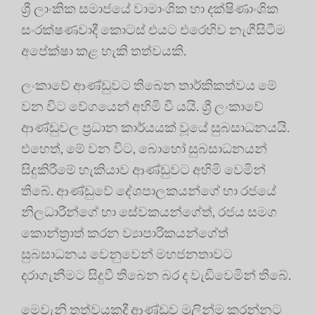
ශ්‍රී ලාංකික සමාජයේ වාමාංශික හා දක්ෂිණාංශික
සංරක්ෂණවාදී කොටස් එයට එරෙහිව නැගීසිටීම
අපේක්ෂා කළ හැකි තත්වයකි.
ලංකාවේ ආණ්ඩුවට තිබෙන තාර්කිකත්වය මේ
වන විට වේගයෙන් අහිමි වී යයි. ශ්‍රී ලංකාවේ
ආණ්ඩුවල ප්‍රධාන කාර්යයක් වූයේ සුබසාධනයයි.
එහෙත්, මේ වන විට, බොහෝ සුබසාධනයන්
සිදුකිරීමේ හැකියාව ආණ්ඩුවට අහිමි වෙමින්
තිබේ. ආණ්ඩුවේ දේශපාලකයන්ගේ හා රජයේ
නිලධාරීන්ගේ හා සේවකයන්ගේත්, රජය සමග
කොන්ත්‍රාත් කරන ව්‍යාපාරිකයන්ගේත්
සුබසාධනය වෙනුවෙන් මහජනතාවට
දරාගැනීමට සිදුවී තිබෙන බර ද වැඩිවෙමින් තිබේ.
මෙවැනි තත්වයකදී ආණ්ඩුව මුලින්ම කරන්නට