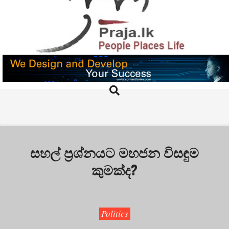
Skip
to
content
PRAJA.LK
Search
Primary
Navigation
Menu
සහල් ප්‍රශ්නයට මහජන විසඳුම
කුමක්ද?
Politics