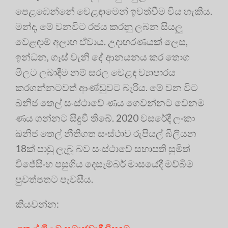
පෙළඹෙන්නේ වෙළඳාමෙන් ඉවත්වීම විය හැකිය.
මන්ද, මේ වනවිට රජය කරනු ලබන සියලු
වෙළඳාම් අලාභ ඒවාය. උදාහරණයක් ලෙස,
ඉන්ධන, ගෑස් වැනි දේ ආනයනය කර තොග
මිලට ලබාදීම නම් සරල වෙළඳ ව්‍යාපාරය
කරගන්නටවත් ආණ්ඩුවට බැරිය. මේ වන විට
ඛනිජ තෙල් සංස්ථාවේ ණය ගෙවන්නට වෙනම
ණය ගන්නට සිදුවී තිබේ. 2020 වසරේදී ලංකා
ඛනිජ තෙල් නීතිගත සංස්ථාව රුපියල් බිලියන
18ක් පාඩු ලැබූ බව සංස්ථාවේ සභාපති සුමිත්
විජේසිංහ පසුගිය දෙසැම්බර් මාසයේදී මව්බිම
පුවත්පතට පැවසීය.
කියවන්න: