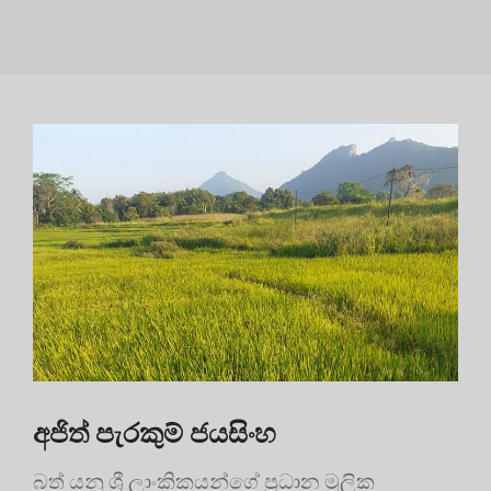
අජිත් පැරකුම් ජයසිංහ
බත් යනු ශ්‍රී ලාංකිකයන්ගේ ප්‍රධාන මූලික