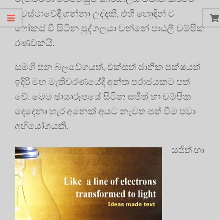
අවස්ථාවේදී ගන්නා ලද්දකි. එහි හොඳින් ම
ෆෝකස් වී සිටින පුද්ගලයා වන්නේ පාඨලී චම්පික
රණවකයි.
සමගි ජන බලවේගයත්, එක්සත් ජාතික පක්ෂයත්
ඉදිරි මහ මැතිවරණයේදී අන්ත පරාජයකට පත්
වේ. මෙම ඡායාරූපයේ සිටින සජිත් හා චම්පික
දෙදෙනා හැර අනෙක් අයට නැවත පත් වීම පවා
අභියෝගයකි.
සජිත් හා