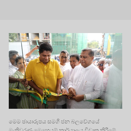
මෙම ඡායාරූපය සමගි ජන බලවේගයේ
මැතිවරණ මෙහෙයුම් කාර්යාලය විවෘත කිරීමේ