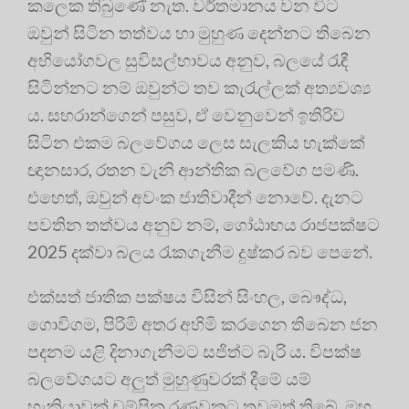
කලෙක තිබුණේ නැත. වර්තමානය වන විට
ඔවුන් සිටින තත්වය හා මුහුණ දෙන්නට තිබෙන
අභියෝගවල සුවිසල්භාවය අනුව, බලයේ රැඳී
සිටින්නට නම් ඔවුන්ට තව කැරැල්ලක් අත්‍යවශ්‍ය
ය. සහරාන්ගෙන් පසුව, ඒ වෙනුවෙන් ඉතිරිව
සිටින එකම බලවේගය ලෙස සැලකිය හැක්කේ
ඥානසාර, රතන වැනි ආන්තික බලවේග පමණි.
එහෙත්, ඔවුන් අවංක ජාතිවාදීන් නොවේ. දැනට
පවතින තත්වය අනුව නම්, ගෝඨාභය රාජපක්ෂට
2025 දක්වා බලය රැකගැනීම දුෂ්කර බව පෙනේ.
එක්සත් ජාතික පක්ෂය විසින් සිංහල, බෞද්ධ,
ගොවිගම, පිරිමි අතර අහිමි කරගෙන තිබෙන ජන
පදනම යළි දිනාගැනීමට සජිත්ට බැරි ය. විපක්ෂ
බලවේගයට අලුත් මුහුණුවරක් දීමේ යම්
හැකියාවක් චම්පික රණවකට තවමත් තිබේ. ඔහු