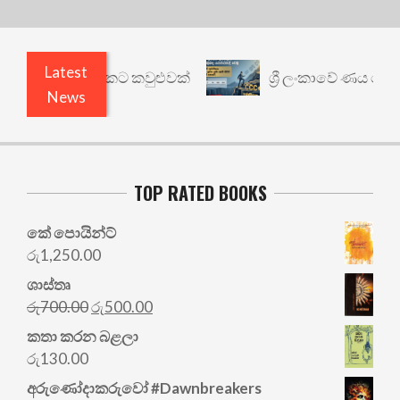
Latest
ෙනත් යථාර්ථයකට කවුළුවක්
ශ්‍රී ලංකාවේ ණය ශ්‍රේණි
News
TOP RATED BOOKS
කේ පොයින්ට්
රු
1,250.00
ශාස්තෘ
Original
Current
රු
700.00
රු
500.00
price
price
කතා කරන බළලා
was:
is:
රු
130.00
රු700.00.
රු500.00.
අරු‍ණෝදාකරුවෝ #Dawnbreakers