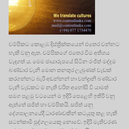
චම්පිකට කොළඹ දිස්ත්‍රික්කයෙන් එතෙර වන්නට
හැකි වනු ඇත. චම්පිකගේ එතෙර වීම අතිශය
වැදගත් ය. මෙම ඡායාරූපයේ සිටින රංජිත් මද්දුම
බණ්ඩාර වැනි මොන තනතුර ලැබුණත් වැඩක්
කරගන්නට බැරි අඬන්නන් හා චන්ද්‍රානි බණ්ඩාර
වැනි වැඩකට ම නැති චරිත අහෝසි වී යාමත්
සමග පළමු වටයෙන් ම ඉදිරි පෙළෙහි ඉතිරි වනු
ඇත්තේ සජිත් හා චම්පිකයි. සජිත් යනු
දේශපාලනයේදී ධාරණාවකින් කටයුතු කළ හැකි
සටන්කාමී පුද්ගලයෙකු නොවේ. ඉදිරි මැතිවරණ