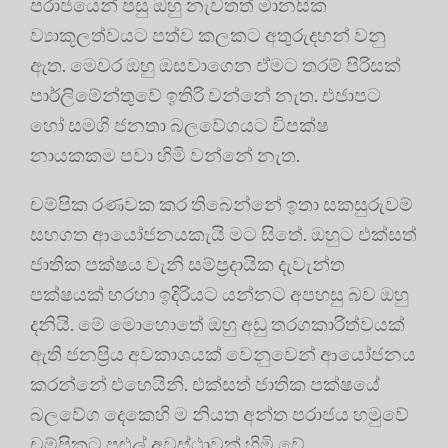
පරාජයෙන් පසු ඔහු නැවතත් මානසික
ව්‍යාකූලත්වයට පත්ව කලකට අතුරුදහන් වනු
ඇත. මෙවර ඔහු ඔසවාගෙන ඒමට තරම් පිරිසක්
පාර්ලිමේන්තුවේ ඉතිරි වන්නේ නැත. එජාපට
හෝ සමගි ජනතා බලවේගයට විපක්ෂ
නායකකම පවා හිමි වන්නේ නැත.
චම්පික රණවක කර තිබෙන්නේ ඉතා සකසුරුවම්
සහගත ආයෝජනයකැයි මට සිතේ. ඔහුට එක්සත්
ජාතික පක්ෂය වැනි සම්ප්‍රදායික දැවැන්ත
පක්ෂයක් හරහා ඉදිරියට යන්නට අපහසු බව ඔහු
දනියි. මේ මොහොතේ ඔහු අඩු තරගකාරිත්වයක්
ඇති ජනප්‍රිය අවකාශයක් වෙනුවෙන් ආයෝජනය
කරන්නේ එහෙයිනි. එක්සත් ජාතික පක්ෂයේ
බලවේග දෙකෙහි ම නියත අන්ත පරාජය හමුවේ
චම්පිකට පුළුල් අවස්ථාවක් හිමි වේ.