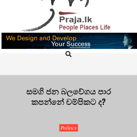
Skip
to
content
PRAJA.LK
Search
Primary
Navigation
Menu
සමගි ජන බලවේගය පාර
කපන්නේ චම්පිකට ද?
Politics