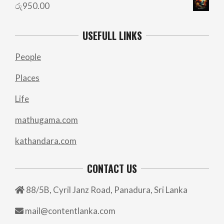
රු
950.00
USEFULL LINKS
People
Places
Life
mathugama.com
kathandara.com
CONTACT US
88/5B, Cyril Janz Road, Panadura, Sri Lanka
mail@contentlanka.com