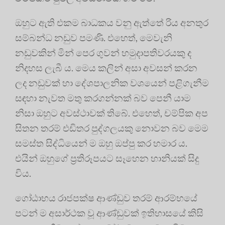
ඔහුට ඇති එකම බාධකය වනු ඇත්තේ රිය අනතුර
සම්බන්ධ නඩුව පමණි. එහෙත්, මෙවැනි
නඩුවකින් මින් පෙර ගුවන් හමුදාපතිවරයකු ද
නිදහස ලැබී ය. මෙය කලින් අසා අවසන් කරන
ලද නඩුවක් හා දේශපාලනික වශයෙන් පළිගැනීම
සඳහා නැවත මතු කරගන්නක් බව පෙනී යාම
නිසා ඔහුට අවස්ථාවක් තිබේ. එහෙත්, චම්පික අප
සිතන තරම් එඩිතර පුද්ගලයකු නොවන බව මෙම
සමස්ත සිද්ධියෙන් ම ඔහු ඔප්පු කර හමාර ය.
එයින් ඔහුගේ ප්‍රතිරූපයට සෑහෙන හානියක් සිදු
විය.
ගෝඨාභය රාජපක්ෂ ආණ්ඩුව තරම් ආරම්භයේ
පටන් ම අසාර්ථක වූ ආණ්ඩුවක් ඉතිහාසයේ කිසි