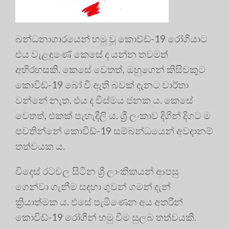
බන්ධනාගාරයෙන් හමු වූ කොව්ඩ්-19 රෝගියාට
එය වැළඳුණේ කෙසේ ද යන්න තවමත්
අභිරහසකි. කෙසේ වෙතත්, ඔහුගෙන් කිසිවකුට
කොවිඩ්-19 බෝ වී ඇති බවක් දැනට වාර්තා
වන්නේ නැත. එය ද විස්මය ජනක ය. කෙසේ
වෙතත්, එකක් පැහැදිලි ය. ශ්‍රී ලංකාව දිගින් දිගට ම
පවතින්නේ කොවිඩ්-19 සම්බන්ධයෙන් අවදානම්
තත්වයක ය.
විදෙස් රටවල සිටින ශ්‍රී ලාංකිකයන් ආපසු
ගෙන්වා ගැනීම සඳහා ගුවන් ගමන් දැන්
ක්‍රියාත්මක ය. එසේ පැමිණෙන අය අතරින්
කොවිඩ්-19 රෝගීන් හමු වීම සුලබ තත්වයකි.