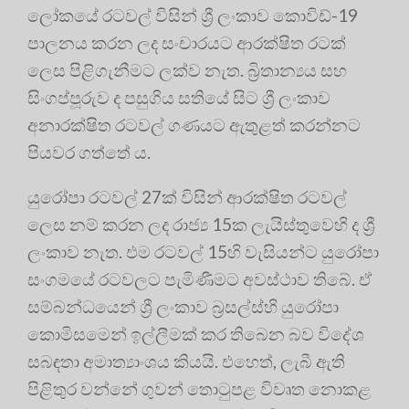
ලෝකයේ රටවල් විසින් ශ්‍රී ලංකාව කොවිඩ්-19
පාලනය කරන ලද සංචාරයට ආරක්ෂිත රටක්
ලෙස පිළිගැනීමට ලක්ව නැත. බ්‍රිතාන්‍යය සහ
සිංගප්පූරුව ද පසුගිය සතියේ සිට ශ්‍රී ලංකාව
අනාරක්ෂිත රටවල් ගණයට ඇතුළත් කරන්නට
පියවර ගත්තේ ය.
යුරෝපා රටවල් 27ක් විසින් ආරක්ෂිත රටවල්
ලෙස නම් කරන ලද රාජ්‍ය 15ක ලැයිස්තුවෙහි ද ශ්‍රී
ලංකාව නැත. එම රටවල් 15හි වැසියන්ට යුරෝපා
සංගමයේ රටවලට පැමිණීමට අවස්ථාව තිබේ. ඒ
සම්බන්ධයෙන් ශ්‍රී ලංකාව බ්‍රසල්ස්හි යුරෝපා
කොමිසමෙන් ඉල්ලීමක් කර තිබෙන බව විදේශ
සබඳතා අමාත්‍යාංශය කියයි. එහෙත්, ලැබී ඇති
පිළිතුර වන්නේ ගුවන් තොටුපළ විවෘත නොකළ