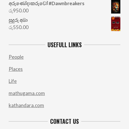
අරු‍ණෝදාකරුවෝ #Dawnbreakers
රු
950.00
සුදුරු අබා
රු
550.00
USEFULL LINKS
People
Places
Life
mathugama.com
kathandara.com
CONTACT US