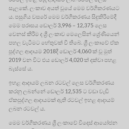
සැලකේ. ලංකාව අයත් වූයේ මෙම වර්ගීකරණයට
ය. පසුගිය වසරේ මෙම වර්ගීකරණය සිදුකිරීමේදී
මෙම පරාසය ඩොලර් 3,996 – 12,375 ලෙස
වෙනස් කිරීම ද ශ්‍රී ලංකාව මෙලෙසින් ශ්‍රේණියෙන්
පහල වැටීමට හේතුවක් වී තිබේ. ශ්‍රී ලංකාවේ ඒක
පුද්ගල ආදායම 2018දී ඩොලර් 4,060 ක් වූ මුත්
2019 වන විට එය ඩොලර් 4,020 ක් දක්වා පහළ
බැස්සේ ය.
ඉහළ ආදායම් ලබන රටවල් ලෙස වර්ගීකරණය
කරනු ලබන්නේ ඩොලර් 12,535 ට වඩා වැඩි
ඒකපුද්ගල ආදායමක් ඇති රටවල් ඉහළ ආදායම්
ලබන රටවල් ය.
මෙම වර්ගීකරණය ශ්‍රී ලංකාවේ විදෙස් ආයෝජන