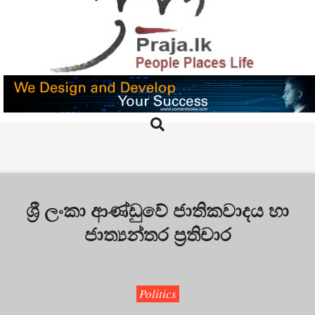
Skip
to
content
PRAJA.LK
Search
Primary
Navigation
Menu
ශ්‍රී ලංකා ආණ්ඩුවේ ජාතිකවාදය හා
ජාත්‍යන්තර ප්‍රතිචාර
Politics