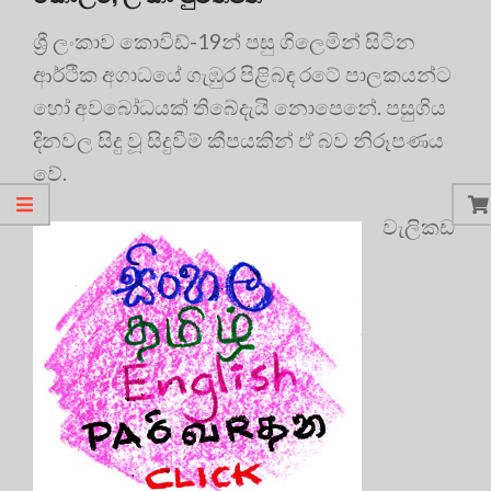
ශ්‍රී ලංකාව කොවිඩ්-19න් පසු ගිලෙමින් සිටින
ආර්ථික අගාධයේ ගැඹුර පිළිබඳ රටේ පාලකයන්ට
හෝ අවබෝධයක් තිබේදැයි නොපෙනේ. පසුගිය
දිනවල සිදු වූ සිදුවීම් කීපයකින් ඒ බව නිරූපණය
වේ.
වැලිකඩ