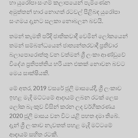
හා යුරෝපා සංගම් කලාපයෙන් පැමිණෙන
අමුත්තන් භාර නොගත් රටවල් පිළිබඳ යුරෝපා
සංගමය දැනට සලකා නොබලන බවයි.
තමන් කැමති පරිදි ජාතිකවාදී වෙමින් ලෝකයෙන්
තමන් සම්බන්ධයෙන් ජාත්‍යන්තරවාදී ප්‍රතිචාර
බලාපොරොත්තු වන වත්මන් ශ්‍රී ලංකා ආණ්ඩුවේ
විදේශ ප්‍රතිපත්තිය හරි යන එකක් නොවන බවට
මෙය සාක්ෂියකි.
මේ අතර, 2019 වසරේ ජුලි මාසයේදී, ශ්‍රී ලංකාව
ඉහළ මැදි මට්ටමේ ආදායම් ලබන රටක් ලෙස
ලෝක බැංකුව විසින් කරන ලද වර්ගීකරණය
2020 ජුලි මාසය වන විට යළි පහත දමා තිබේ.
දැන් ශ්‍රී ලංකාව නැවතත් පහළ මැදි මට්ටමේ
ආදායම් සහිත රටකි.