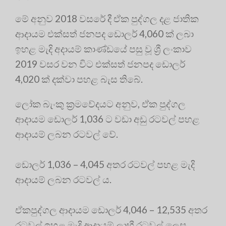
මේ අනුව 2018 වසරේ දී ඒක පුද්ගල දළ ජාතික
ආදායම එක්සත් ජනපද ඩොලර් 4,060 ක් ලබා
ඉහළ මැදි අදායම් කාණ්ඩයේ පසු වූ ශ්‍රී ලංකාව
2019 වසර වන විට එක්සත් ජනපද ඩොලර්
4,020 ක් දක්වා පහළ බැස තිබේ.
ලෝක බැංකු ක්‍රමවේදයට අනුව, ඒක පුද්ගල
ආදායම ඩොලර් 1,036 ට වඩා අඩු රටවල් පහළ
ආදායම් ලබන රටවල් වේ.
ඩොලර් 1,036 – 4,045 අතර රටවල් පහළ මැදි
ආදායම් ලබන රටවල් ය.
ඒකපුද්ගල ආදායම ඩොලර් 4,046 – 12,535 අතර
රටවල් ඉහළ මැදි ආදායම් ලාභී රටවල් ලෙස