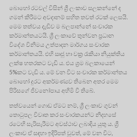
බොහෝ රටවල් විසින් ශ්‍රී ලංකාව සලකන්නේ ද
ගමන් කිරීමට අවදානම් සහිත තවත් රටක් ලෙසයි.
මෙම තත්වය දැඩිව ම බලපාන්නේ සංචාරක
කර්මාන්තයටයි. ශ්‍රී ලංකාවේ තුන්වන ප්‍රධාන
විදේශ විනිමය උත්පාදන මාර්ගය සංචාරක
කර්මාන්තයයි. එහි ඍජු හා වක්‍ර රැකියා නියුක්තිය
ලක්ෂ හතරකට වැඩි ය. එය ශ්‍රම බලකායෙන්
5%කට වැඩි ය. මේ වන විට සංචාරක කර්මාන්තය
බොහෝ දුරට අකර්මණ්‍යව තිබෙන අතර මෙම
පිරිසගේ ජීවනෝපාය අහිමි වී තිබේ.
තත්වයෙන් ගොඩ ඒමට නම්, ශ්‍රී ලංකාව ගුවන්
තොටුපල විවෘත කර සංචාරකයන්ට නිදහසේ
රටෙහි සැරිසැරීමට අවස්ථාව ලබාදිය යුතු ය. ශ්‍රී
ලංකාව ඒ සඳහා ඉදිරිපත් වුවත්, මේ වන විට,