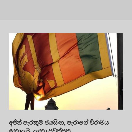
අජිත් පැරකුම් ජයසිංහ, පැරාගේ විරාමය
කොලම, ලංකා පුවත්පත