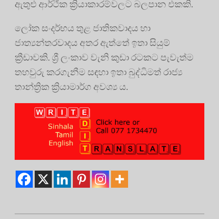
ඇතුළු ආර්ථික ක්‍රියාකාරම්වලට බලපාන එකකි.
ලෝක සංදර්භය තුළ ජාතිකවාදය හා
ජාත්‍යන්තරවාදය අතර ඇත්තේ ඉතා සියුම්
ක්‍රීඩාවකි. ශ්‍රී ලංකාව වැනි කුඩා රටකට පැවැත්ම
තහවුරු කරගැනීම සඳහා ඉතා බුද්ධිමත් රාජ්‍ය
තාන්ත්‍රික ක්‍රියාමාර්ග අවශ්‍ය ය.