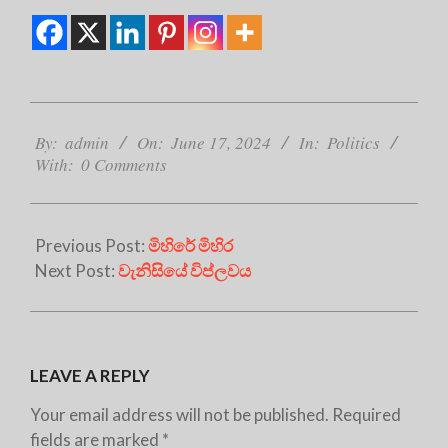
2024-
06-
By:
admin
On:
June 17, 2024
In:
Politics
With:
0 Comments
17
Previous Post:
මිහිරේ මිහිර
Next Post:
වැනිසියේ විප්ලවය
LEAVE A REPLY
Your email address will not be published.
Required
fields are marked
*