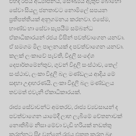
එහිදී රජය අධ්‍යාපනය, සෞඛ්‍යය ඇතුළු බොහෝ
සේවා සියලු ජනතාවට නොමිලේ සපයන
ප්‍රතිපත්තියක් අනුගමනය කරනවා. එසේම,
භාණ්ඩ හා සේවා සැපයීම සම්බන්ධ
ඒකාධිකාරයන් රජය විසින් පවත්වාගෙන යනවා.
ඒ සමගම මිල පාලනයක් ද පවත්වාගෙන යනවා.
කලක් ලංකාවේ පැවති, විදුලි සංදේශ
දෙපාර්තමේන්තුව, ගුවන් විදුලි සංස්ථාව, තෙල්
සංස්ථාව, ලංකා විදුලි බල මණ්ඩලය ආදිය මේ
සඳහා උදාහරණයි. ලංකා විදුලි බල මණ්ඩලය
තවමත් එවැනි ඒකාධිකාරයක්.
රාජ්‍ය සේවාවන්ට අමතරව, රාජ්‍ය ව්‍යවසායන් ද
පවත්වාගෙන යාමේදී ලාභ ලැබීමේ චේතනාවක්
නොතිබීම නිසා මේවා වැඩි හරියක් නඩත්තු
කරන්නට සිදු වන්නේ රජය එකතු කරන බදු