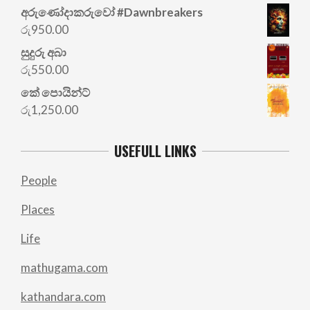
අරු‍ණෝදාකරුවෝ #Dawnbreakers
රු
950.00
සුදුරු අබා
රු
550.00
කේ පොයින්ට්
රු
1,250.00
USEFULL LINKS
People
Places
Life
mathugama.com
kathandara.com