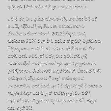
අරමුණු 17ක් ඔස්සේ විග්‍රහ කර තිබෙනවා.
මේ විප්ලවීය ප්‍රතිසංස්කරණ සිදු කරමින් සිටියදී
තමයි, ඉදිරියේදී මැතිවරණ පවත්වන්නට
නියමිතව තිබෙන්නේ. 2022දී බිඳ වැටුණු
රාජ්‍යයක 2024 වන විට ප්‍රජාතන්ත්‍රවාදී මැතිවරණ
පිළිබඳ කතා කරන්නට පවා හැකි වීම සාධනීය
තත්වයක්. මෙවැනි විප්ලවීය අවධීන්වලදී
සමාජවාදීන් නම් ප්‍රජාතන්ත්‍රවාදයට ප්‍රමුඛත්වය
ලබාදී නැහැ. රුසියාවේ ලෙනින්ගේ, චීනයේ මාඕ
සේතුංගේ, කියුබාවේ ෆිදෙල් කස්ත්‍රෝගේ
නායකත්වයෙන් දියත් වුණ විප්ලවවලදී විපක්ෂය
දරුණු මර්දනයකට ලක් කරනු ලැබුවා. එහිදී
වැදගත් වුණේ ප්‍රජාතන්ත්‍රවාදය නෙමෙයි, බලය
රැක ගැනීමයි.