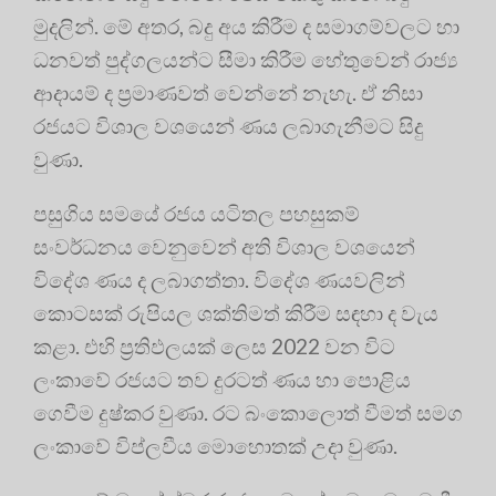
මුදලින්. මේ අතර, බදු අය කිරීම ද සමාගම්වලට හා
ධනවත් පුද්ගලයන්ට සීමා කිරීම හේතුවෙන් රාජ්‍ය
ආදායම් ද ප්‍රමාණවත් වෙන්නේ නැහැ. ඒ නිසා
රජයට විශාල වශයෙන් ණය ලබාගැනීමට සිදු
වුණා.
පසුගිය සමයේ රජය යටිතල පහසුකම්
සංවර්ධනය වෙනුවෙන් අති විශාල වශයෙන්
විදේශ ණය ද ලබාගත්තා. විදේශ ණයවලින්
කොටසක් රුපියල ශක්තිමත් කිරීම සඳහා ද වැය
කළා. එහි ප්‍රතිඵලයක් ලෙස 2022 වන විට
ලංකාවේ රජයට තව දුරටත් ණය හා පොළිය
ගෙවීම දුෂ්කර වුණා. රට බංකොලොත් වීමත් සමග
ලංකාවේ විප්ලවීය මොහොතක් උදා වුණා.