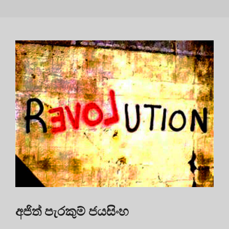
අජිත් පැරකුම් ජයසිංහ