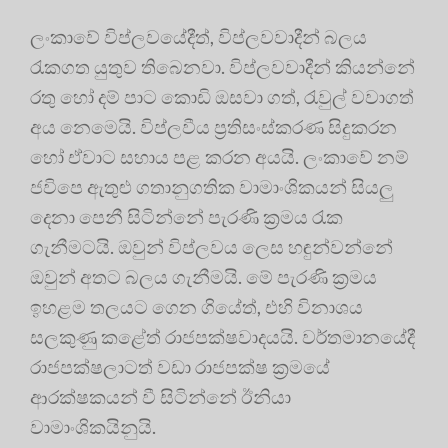
ලංකාවේ විප්ලවයේදීත්, විප්ලවවාදීන් බලය
රැකගත යුතුව තිබෙනවා. විප්ලවවාදීන් කියන්නේ
රතු හෝ දම් පාට කොඩි ඔසවා ගත්, රැවුල් වවාගත්
අය නෙමෙයි. විප්ලවීය ප්‍රතිසංස්කරණ සිදුකරන
හෝ ඒවාට සහාය පළ කරන අයයි. ලංකාවේ නම්
ජවිපෙ ඇතුළු ගතානුගතික වාමාංශිකයන් සියලු
දෙනා පෙනී සිටින්නේ පැරණි ක්‍රමය රැක
ගැනීමටයි. ඔවුන් විප්ලවය ලෙස හඳුන්වන්නේ
ඔවුන් අතට බලය ගැනීමයි. මේ පැරණි ක්‍රමය
ඉහළම තලයට ගෙන ගියේත්, එහි විනාශය
සලකුණු කළේත් රාජපක්ෂවාදයයි. වර්තමානයේදී
රාජපක්ෂලාටත් වඩා රාජපක්ෂ ක්‍රමයේ
ආරක්ෂකයන් වී සිටින්නේ ඊනියා
වාමාංශිකයිනුයි.