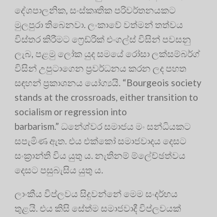
දේශපාලනික, සංස්කෘතික පරිවර්තනයකට
මුලපුරා තිබෙනවා. ලංකාවේ වත්මන් තත්වය
විස්තර කිරීමට ෆ්‍රෙඩ්රික් එංගල්ස් විසින් පවසනු
ලැබ, පළමු ලෝක යුද සමයේ රෝසා ලක්සම්බර්ග්
විසින් උපුටාගෙන ප්‍රවර්ධනය කරන ලද පහත
සඳහන් ප්‍රකාශනය යෝග්‍යයි. “Bourgeois society
stands at the crossroads, either transition to
socialism or regression into
barbarism.” ධනේශ්වර සමාජය මං සන්ධියකට
සපැමිණ ඇත. එය එක්කෝ සමාජවාදය දෙසට
සංක්‍රාන්ති විය යුතු ය. නැතිනම් ම්ලේච්ඡත්වය
දෙසට පසුබැසිය යුතු ය.
ලාංකීය විප්ලවය සිදුවන්නේ මෙම සංදර්භය
තුළයි. එය කිසි සේත්ම සමාජවාදී විප්ලවයක්