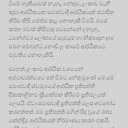
වීමේ හැකියාවක් නැහැ. හේතුව, ලංකාව වැනි
කුඩා ආර්ථිකයක සමාජවාදී ආර්ථිකයක් ස්ථාපිත
කිරීම කිසි සේත්ම කළ නොහැකි වීමයි. එසේ
කරන බවක් කිසිවකු පවසන්නේ ද නැහැ.
ධනේශ්වර ලෝකයේ සැපයුම් හා නිෂ්පාදන දාම
සමග සම්බන්ධ නොවී ලංකාවේ ආර්ථිකයට
පැවතිය නොහැකියි.
එහෙත්, ලංකාව ආර්ථික වශයෙන්
අස්ථාවරත්වයට පත් වීමට හේතු වුණේ යම් යම්
සමාජවාදී ස්වරූපයේ ආර්ථික ප්‍රතිපත්ති
දීර්ඝකාලීනව ක්‍රියාත්මක කිරීමේ ප්‍රතිඵලයක්
ලෙසයි. ඒවා සමාජවාදී ප්‍රතිපත්ති ලෙස අවබෝධ
කරගත්තත්, එම ප්‍රතිපත්ති මගින් සිදු වූයේ රාජ්‍ය
කේන්ද්‍රීය ආර්ථිකයක් නිර්මාණය කරන එකයි.