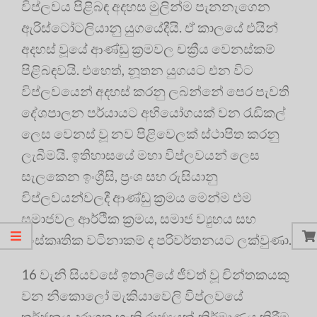
විප්ලවය පිළිබඳ අදහස මුලින්ම පැනනැගෙන
ඇරිස්ටෝටලියානු යුගයේදීයි. ඒ කාලයේ එයින්
අදහස් වූයේ ආණ්ඩු ක්‍රමවල චක්‍රීය වෙනස්කම්
පිළිබඳවයි. එහෙත්, නූතන යුගයට එන විට
විප්ලවයෙන් අදහස් කරනු ලබන්නේ පෙර පැවති
දේශපාලන පර්යායට අභියෝගයක් වන රැඩිකල්
ලෙස වෙනස් වූ නව පිළිවෙලක් ස්ථාපිත කරනු
ලැබීමයි. ඉතිහාසයේ මහා විප්ලවයන් ලෙස
සැලකෙන ඉංග්‍රීසි, ප්‍රංශ සහ රුසියානු
විප්ලවයන්වලදී ආණ්ඩු ක්‍රමය මෙන්ම එම
සමාජවල ආර්ථික ක්‍රමය, සමාජ ව්‍යුහය සහ
සංස්කෘතික වටිනාකම් ද පරිවර්තනයට ලක්වුණා.
16 වැනි සියවසේ ඉතාලියේ ජීවත් වූ චින්තකයකු
වන නිකොලෝ මැකියාවෙලි විප්ලවයේ
තර්ජනය දරාගත හැකි රාජ්‍යයක් නිර්මාණය කිරීම