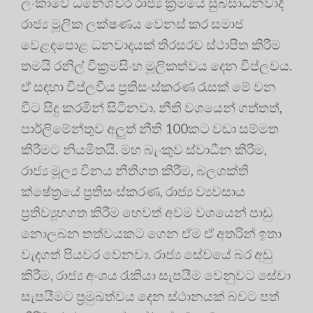
ලංකාවේ ධනේශ්වර රාජ්‍ය ක්‍රමයේ සුබසාධනවාදී
රාජ්‍ය මූලික ලක්ෂණය වෙනස් කර සමාජ
වෙළඳපොළ ධනවාදයක් තිරසරව ස්ථාපිත කිරීම
තමයි රනිල් වික්‍රමසිංහ මූලිකත්වය දෙන විප්ලවය.
ඒ සඳහා විප්ලවීය ප්‍රතිසංස්කරණ රැසක් මේ වන
විට සිදු කරමින් සිටිනවා. නීති වශයෙන් ගත්තත්,
පාර්ලිමේන්තුව අලුත් නීති 100කට වඩා සම්මත
කිරීමට නියමිතයි. මහ බැංකුව ස්වාධීන කිරීම,
රාජ්‍ය මූල්‍ය විනය නීතිගත කිරීම, බලශක්ති
ක්ෂේත්‍රයේ ප්‍රතිසංස්කරණ, රාජ්‍ය ව්‍යවසාය
ප්‍රතිව්‍යූහගත කිරීම හෙවත් අවම වශයෙන් පාඩු
නොලබන තත්වයකට ගෙන ඒම ඒ අතරින් ඉතා
වැදගත් පියවර වෙනවා. රාජ්‍ය සේවයේ බර අඩු
කිරීම, රාජ්‍ය අංශය රැකියා සැපයීම වෙනුවට සේවා
සැපයීමට ප්‍රමුඛත්වය දෙන ස්ථානයක් බවට පත්