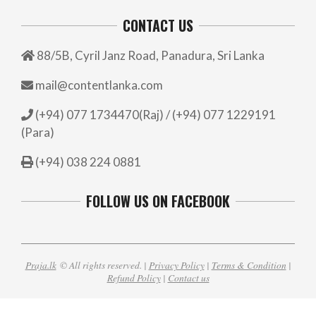
CONTACT US
88/5B, Cyril Janz Road, Panadura, Sri Lanka
mail@contentlanka.com
(+94) 077 1734470(Raj) / (+94) 077 1229191
(Para)
(+94) 038 224 0881
FOLLOW US ON FACEBOOK
Praja.lk
© All rights reserved. |
Privacy Policy
|
Terms & Condition
|
Refund Policy
|
Contact us