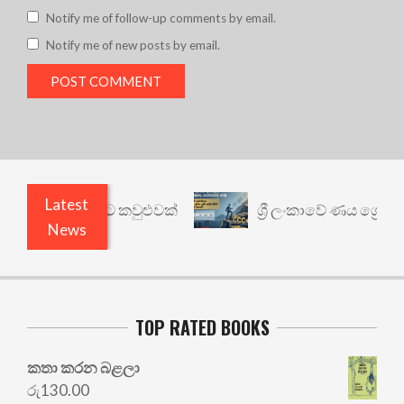
Notify me of follow-up comments by email.
Notify me of new posts by email.
Latest
් යථාර්ථයකට කවුළුවක්
ශ්‍රී ලංකාවේ ණය ශ්‍රේණිගත 
News
TOP RATED BOOKS
කතා කරන බළලා
රු
130.00