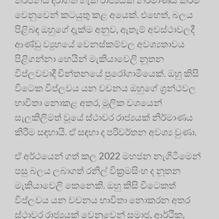
වෙනුවෙන් කටයුතු කළ අයෙක්. එහෙත්, බලය
පිළිබඳ ඔහුගේ දැක්ම අනුව, ඇතැම් අවස්ථාවලදී
ආණ්ඩු ව්‍යුහයේ වෙනස්කම්වල අවශ්‍යතාවය
පිළිගන්නා හෙයින් මැකියාවෙලි නූතන
විප්ලවවාදී චින්තනයේ පුරෝගාමියෙක්. ඔහු කිසි
විටෙක විප්ලවය යන වචනය ඔහුගේ ග්‍රන්ථවල
භාවිතා නොකළ අතර, මූලික වශයෙන්
සැලකිලිමත් වූයේ ස්ථාවර රාජ්‍යයක් නිර්මාණය
කිරීම සඳහායි. ඒ සඳහා ද පරිවර්තන අවශ්‍ය වුණා.
ඒ අර්ථයෙන් ගත් කල 2022 මහජන නැගිටීමෙන්
පසු බලය ලබාගත් රනිල් වික්‍රමසිංහ ද නූතන
මැකියාවෙලි කෙනෙකි. ඔහු කිසි විටෙකත්
විප්ලවය යන වචනය භාවිතා නොකරන අතර
ස්ථාවර රාජ්‍යයක් වෙනුවෙන් සමාජ, ආර්ථික,