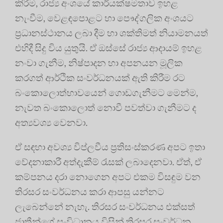
කිරීම, රාජ්‍ය අංශයේ කාර්යක්ෂමතාව ඉහළ
නැංවීම, වෙළඳපොළට හා පෞද්ගලික අංශයට
ප්‍රධානස්ථානය ලබා දීම හා ශක්තිමත් නියාමනයත්
එහිදී සිදු විය යුතුයි. ඒ ඔස්සේ රාජ්‍ය ආදායම් ඉහළ
නංවා ගැනීම, නිෂ්පාදන හා අපනයන මූලික
කරගත් ආර්ථික සංවර්ධනයක් ඇති කිරීම රට
බංකොලොත්භාවයෙන් ගොඩගැනීමට මෙන්ම,
නැවත බංකොලොත් නොවී පවත්වා ගැනීමට ද
අත්‍යවශ්‍ය වෙනවා.
ඒ සඳහා අවශ්‍ය විප්ලවීය ප්‍රතිසංස්කරණ අපට ඉතා
වේදනාකාරී අත්දැකීම් රැසක් ලබාදෙනවා. ඒත්, ඒ
කම්පනය දරා නොගෙන අපට එකම විසඳුම වන
තිරසර සංවර්ධනය කරා ආපසු යන්නට
ලැබෙන්නේ නැහැ. තිරසර සංවර්ධනය එක්සත්
ජාතීන්ගේ සංවිධානය විසින් තිරසර සංවර්ධන