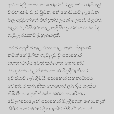
අඩුවෙද්දී, අපනයනකරුවන්ට ලැබෙන රුපියල්
වටිනාකම වැඩි වුවත්, තේ ගොවියාට ලැබෙන
මිල අඩුවන්නේ එහි ප්‍රතිඵලයක් ලෙසයි. එළවළු,
පලතුරු, විසිතුරු පැළ ආදී සියලු වගාකරුවෝ ද
ගැටලු රැසකට මුහුණදෙති.
මෙම පසුබිම තුළ රජය කළ යුතුව තිබුණේ
තමන්ගේ මූලික ගැටලුව වූ පොහොර
සහනාධාරය ඉවත් කරගෙන ගොවීන්ට
වෙළඳපොළෙන් පොහොර මිලදීගැනීමට
අවස්ථාව ලබාදීමයි. පොහොර සහනාධාරය
වෙනුවට කාබනික පොහොර ලබාදිය හැකිව
තිබිණි. එය ප්‍රතික්ෂේප කරන ගොවීන්ට
වෙළඳපොළෙන් පොහොර මිලදීගෙන ගොවිතැන්
කිරීමට අවස්ථාව දිය හැකිව තිබිණි. එහෙත්,