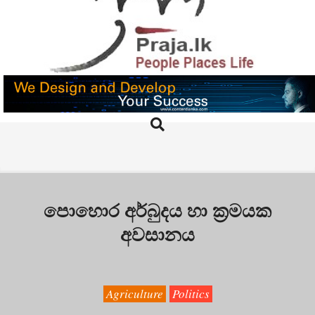
Skip
to
content
PRAJA.LK
Search
Primary
Navigation
Menu
පොහොර අර්බුදය හා ක්‍රමයක
අවසානය
Agriculture
Politics