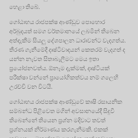
හෙළා තිබේ.
ගෝඨාභය රාජපක්ෂ ආණ්ඩුව පොහොර
අර්බුදයත් සමග වර්තමානයේ ලබමින් තිබෙන
අත්දැකීම සියලු දේශපාලන ධාරාවන්ට වැදගත්ය.
තීරණ ගැනීමේදී දෘෂ්ටිවාදයන් කෙතරම් වැදගත් ද
යන්න නැවත සිතාබැලීමට මෙය ඉතා
ප්‍රයෝජනවත්ය. ඕනෑම දැක්මක්, දෘෂ්ටියක්
පරීක්ෂා වන්නේ ප්‍රායෝගිකත්වය නම් ගලෙහි
උරච්චි වන විටයි.
ගෝඨාභය රාජපක්ෂ ආණ්ඩුවේ කෘෂි රසායනික
සම්බන්ධ පිළිවෙත මගින් අවසානයේදී සිදුවී
තිබෙන්නේ තියෙන ප්‍රශ්න මදිවාට තවත්
ප්‍රශ්නයක් නිර්මාණය කරගැනීමකි. එකක්