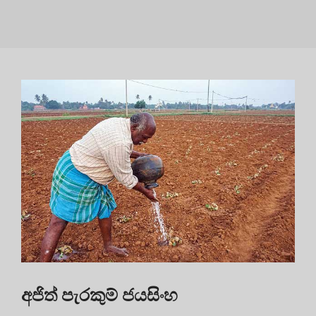
අජිත් පැරකුම් ජයසිංහ