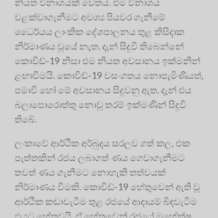
නියත විනාශයක් වෙතය. එම විනාශය
වළක්වාගැනීමට අවශ්‍ය පියවර ගැනීමේ
ධෛර්යය ලාංකික දේශපාලනය තුළ කිසිදාක
නිර්මාණය වූයේ නැත. දැන් සිදුවී තිබෙන්නේ
කොවිඩ්-19 නිසා එම නියත අවසානය ඉක්මනින්
ළඟාවීමයි. කොවිඩ්-19 වසංගතය නොපැමිණියත්,
පමාවී හෝ මේ අවසානය සිදුවනු ඇත. දැන් එය
බලාපොරොත්තු නොවූ තරම් ඉක්මණින් සිදුවී
තිබේ.
ලංකාවේ ආර්ථික අර්බුදය සරලව ගත් කල, එක
පැත්තකින් රජය ලබාගත් ණය ගෙවාගැනීමට
තවත් ණය ගැනීමට නොහැකි තත්වයක්
නිර්මාණය වීමකි. කොවිඩ්-19 හේතුවෙන් ඇති වූ
ආර්ථික කඩාවැටීම තුළ රජයේ ආදායම් බිඳවැටීම
එයට හේතුවයි. ඒ හේතුවෙන් රජයේ මහේක්ෂ