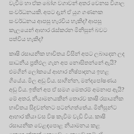
වැවීම හා ඒක බෝග වගාවන් අතර වෙනස විශාල
සංවර්ධනයකි. අපට දැන් ඒ යුග ගණනක
සංවර්ධනය ආපසු හැරවිය හැකිද? ආපසු
කැලයෙන් ආහාර රැස්කරන මිනිසුන් බවට
පත්විය හැකිද?
කෘෂි රසායනික භාවිතය විසින් අපට ලබාදෙන ලද
සාධනීය ප්‍රතිඵල ගැන අප නොසිතන්නේ ඇයි?
එමගින් ලෝකයේ ආහාර නිෂ්පාදනය ඉහළ
ගියේය. මිල අඩු විය. සාගින්න, මන්දපෝෂණය
අඩු විය. ඉතින් අප ඒ සමග මෙතරම් අමනාප ඇයි?
මේ අතර, නියාමනයකින් තොරව කෘෂි රසායනික
භාවිතය සිදුවන්නට පටන්ගත්තේය. මිනිසුන්ට
ආහාර කියා වස විෂ කැවීම වැඩි විය. කෘෂි
රසායනික වෙළඳපොළ නියාමනය කළ