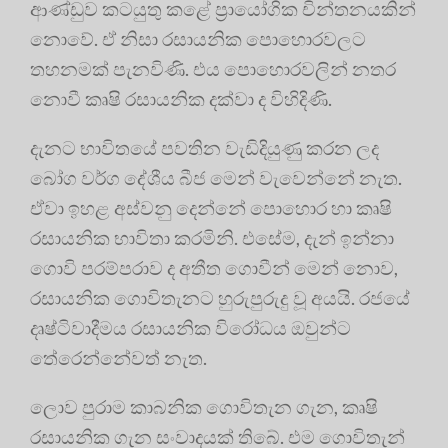
ආණ්ඩුව කටයුතු කළේ ප්‍රායෝගික චින්තනයකින්
නොවේ. ඒ නිසා රසායනික පොහොරවලට
තහනමක් පැනවිණි. එය පොහොරවලින් නතර
නොවී කෘෂි රසායනික දක්වා ද විහිදිණි.
දැනට භාවිතයේ පවතින වැඩිදියුණු කරන ලද
බෝග වර්ග දේශීය බීජ මෙන් වැවෙන්නේ නැත.
ඒවා ඉහළ අස්වනු දෙන්නේ පොහොර හා කෘෂි
රසායනික භාවිතා කරමිනි. එසේම, දැන් ඉන්නා
ගොවි පරම්පරාව ද අතීත ගොවීන් මෙන් නොව,
රසායනික ගොවිතැනට හුරුපුරුදු වූ අයයි. රජයේ
දෘෂ්ටිවාදීමය රසායනික විරෝධය ඔවුන්ට
තේරෙන්නේවත් නැත.
ලොව පුරාම කාබනික ගොවිතැන ගැන, කෘෂි
රසායනික ගැන සංවාදයක් තිබේ. එම ගොවිතැන්