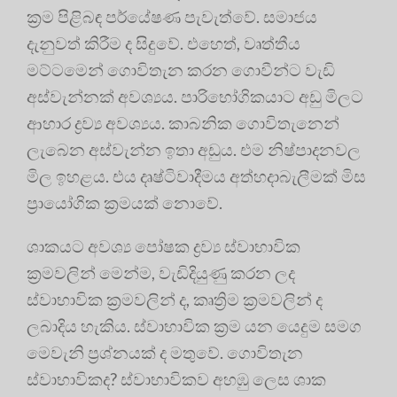
ක්‍රම පිළිබඳ පර්යේෂණ පැවැත්වේ. සමාජය
දැනුවත් කිරීම ද සිදුවේ. එහෙත්, වෘත්තීය
මට්ටමෙන් ගොවිතැන කරන ගොවීන්ට වැඩි
අස්වැන්නක් අවශ්‍යය. පාරිභෝගිකයාට අඩු මිලට
ආහාර ද්‍රව්‍ය අවශ්‍යය. කාබනික ගොවිතැනෙන්
ලැබෙන අස්වැන්න ඉතා අඩුය. එම නිෂ්පාදනවල
මිල ඉහළය. එය දෘෂ්ටිවාදීමය අත්හදාබැලීමක් මිස
ප්‍රායෝගික ක්‍රමයක් නොවේ.
ශාකයට අවශ්‍ය පෝෂක ද්‍රව්‍ය ස්වාභාවික
ක්‍රමවලින් මෙන්ම, වැඩිදියුණු කරන ලද
ස්වාභාවික ක්‍රමවලින් ද, කෘත්‍රිම ක්‍රමවලින් ද
ලබාදිය හැකිය. ස්වාභාවික ක්‍රම යන යෙදුම සමග
මෙවැනි ප්‍රශ්නයක් ද මතුවේ. ගොවිතැන
ස්වාභාවිකද? ස්වාභාවිකව අහඹු ලෙස ශාක