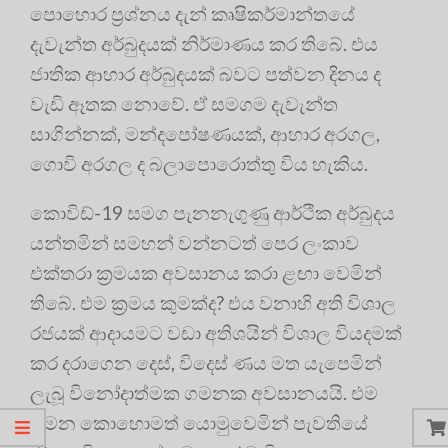
පොහොර ප්‍රශ්නය දැන් කෘෂිකර්මාන්තයේ
දැවැන්ත අර්බුදයක් නිර්මාණය කර තිබේ. එය
ජාතික ආහාර අර්බුදයක් බවට පත්වන දිනය ද
වැඩි ඈතක නොවේ. ඒ සමගම දැවැන්ත
සාගින්නක්, මන්දපෝෂණයක්, ආහාර අරගල,
ගොවි අරගල ද බලාපොරොත්තු විය හැකිය.
කොවිඩ්-19 සමග පැනනැගුණු ආර්ථික අර්බුදය
යන්තමින් සමහන් වන්නටත් පෙර ලංකාව
එක්තරා ක්‍රමයක අවසානය කරා ළඟා වෙමින්
තිබේ. එම ක්‍රමය කුමක්ද? එය වනාහි අති විශාල
රජයක් ආදායමට වඩා අතිශයින් විශාල වියදමක්
කර දරාගෙන දෙස්, විදෙස් ණය මත යැපෙමින්
ලැබූ විනෝදාත්මක ගමනක අවසානයයි. එම
ගමන කොහොමත් යොමුවෙමින් පැවතියේ