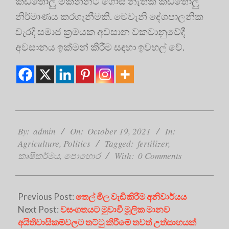
කඩතොලු මකන්නට ගොස් නැතක් කඩතොලු
නිර්මාණය කරගැනීමකි. මෙවැනි දේශපාලනික
වැරදි සමාජ ක්‍රමයක අවසාන වකවානුවේදී
අවසානය ඉක්මන් කිරීම සඳහා ඉවහල් වේ.
2021-
10-
By:
admin
On:
October 19, 2021
In:
19
Agriculture
,
Politics
Tagged:
fertilizer
,
කෘෂිකර්මය
,
පොහොර
With:
0 Comments
Previous Post:
තෙල් මිල වැඩිකිරීම අනිවාර්යය
Next Post:
වසංගතයට මුවාවී මූලික මානව
අයිතිවාසිකම්වලට තට්ටු කිරීමේ තවත් උත්සාහයක්