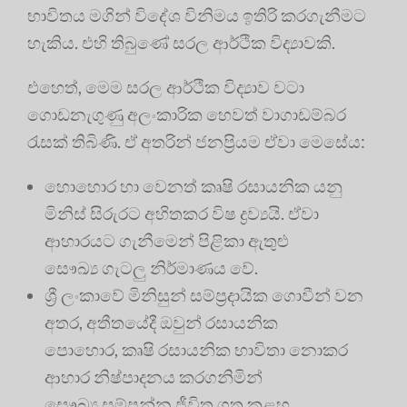
භාවිතය මගින් විදේශ විනිමය ඉතිරි කරගැනීමට
හැකිය. එහි තිබුණේ සරල ආර්ථික විද්‍යාවකි.
එහෙත්, මෙම සරල ආර්ථික විද්‍යාව වටා
ගොඩනැගුණු අලංකාරික හෙවත් වාගාඩම්බර
රැසක් තිබිණි. ඒ අතරින් ජනප්‍රියම ඒවා මෙසේය:
හොහොර හා වෙනත් කෘෂි රසායනික යනු
මිනිස් සිරුරට අහිතකර විෂ ද්‍රව්‍යයි. ඒවා
ආහාරයට ගැනීමෙන් පිළිකා ඇතුළු
සෞඛ්‍ය ගැටලු නිර්මාණය වේ.
ශ්‍රී ලංකාවේ මිනිසුන් සම්ප්‍රදායික ගොවීන් වන
අතර, අතීතයේදී ඔවුන් රසායනික
පොහොර, කෘෂි රසායනික භාවිතා නොකර
ආහාර නිෂ්පාදනය කරගනිමින්
සෞඛ්‍ය සම්පන්න ජීවිත ගත කළහ.