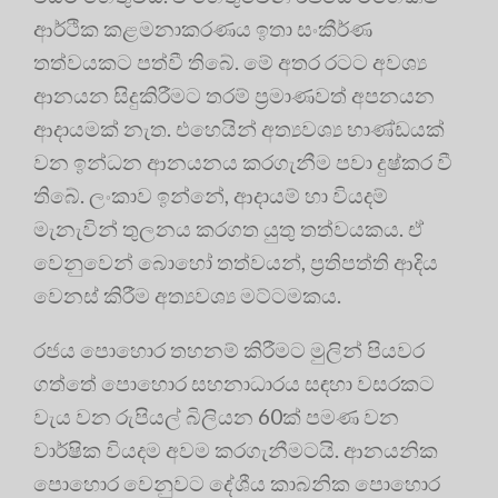
ආර්ථික කළමනාකරණය ඉතා සංකීර්ණ
තත්වයකට පත්වී තිබේ. මේ අතර රටට අවශ්‍ය
ආනයන සිදුකිරීමට තරම් ප්‍රමාණවත් අපනයන
ආදායමක් නැත. එහෙයින් අත්‍යවශ්‍ය භාණ්ඩයක්
වන ඉන්ධන ආනයනය කරගැනීම පවා දුෂ්කර වී
තිබේ. ලංකාව ඉන්නේ, ආදායම් හා වියදම්
මැනැවින් තුලනය කරගත යුතු තත්වයකය. ඒ
වෙනුවෙන් බොහෝ තත්වයන්, ප්‍රතිපත්ති ආදිය
වෙනස් කිරීම අත්‍යවශ්‍ය මට්ටමකය.
රජය පොහොර තහනම් කිරීමට මුලින් පියවර
ගත්තේ පොහොර සහනාධාරය සඳහා වසරකට
වැය වන රුපියල් බිලියන 60ක් පමණ වන
වාර්ෂික වියදම අවම කරගැනීමටයි. ආනයනික
පොහොර වෙනුවට දේශීය කාබනික පොහොර