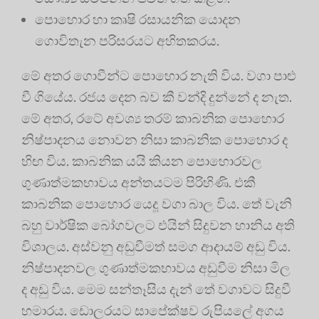
පොහොර හා කෘෂි රසායනික යොදන
ගොවිතැන පරිසරයට අහිතකරය.
මේ අතර ගොවීන්ට පොහොර නැති විය. වගා පාළු
වී ගියේය. රජය දෙන බව කී වන්දි දුන්නේ ද නැත.
මේ අතර, රටේ අවශ්‍ය තරම් කාබනික පොහොර
නිෂ්පාදනය නොවන නිසා කාබනික පොහොර ද
හිඟ විය. කාබනික යයි කියන පොහොරවල
ගුණාත්මකභාවය අන්තයටම පිරිහිණි. එකී
කාබනික පොහොර යෙදූ වගා බාල විය. තේ වැනි
බහු වාර්ෂික බෝගවලට එයින් සිදුවන හානිය අති
විශාලය. අස්වනු අඩුවීමත් සමග ආදායම් අඩු විය.
නිෂ්පාදනවල ගුණාත්මකභාවය අඩුවීම නිසා මිල
ද අඩු විය. මෙම සන්තෑසිය දැන් තේ වගාවට සිදුවී
හමාරය. ඩොලරයට සාපේක්ෂව රුපියලේ අගය