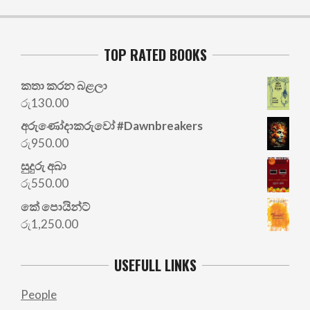
TOP RATED BOOKS
කතා කරන බළලා
රු
130.00
අරු‍ණෝදාකරුවෝ #Dawnbreakers
රු
950.00
සුදුරු අබා
රු
550.00
කේ පොයින්ට්
රු
1,250.00
USEFULL LINKS
People