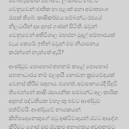
නොහැක්කක් නොවේ. ලංකාවේ නම්, ඒ
වෙනුවෙන් ජාතික හා පළාත් සභා අමාත්‍යාංශ
රැසක් තිබේ. කෘෂිකර්මය සම්බන්ධ රජයේ
නිලධාරීන් දස දහස් ගණන් සිටිති. ඔවුන්
වෙනුවෙන් අතිවිශාල මහජන මුදල් සම්භාරයක්
වැය කෙරේ. ඉතින් ඔවුන් එම නියාමනය
කරන්නේ නැත්තේ ඇයි?
ආණ්ඩුව පොහොර තහනම් කළේ පොහොර
සහනාධාරය නම් ඵලදායී නොවන ක්‍රමවේදයක්
වෙනස් කිරීම සඳහාය. එහෙත්, අවසානයේදී සිදුවී
තිබෙන්නේ කෘෂි රසායනික සම්බන්ධ අලංකාරික
අදහස් පද්ධතියක වහලකු බවට ආණ්ඩුව
පත්වීමයි. ආණ්ඩුවේ නායකයන්
කිහිපදෙනෙකුගේ පටු දෘෂ්ටිවාදයන් රටට ආදේශ
කිරීමට ගොස් මුළු රටකම අනාගතය අවදානමට