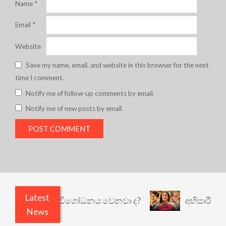
Name
*
Email
*
Website
Save my name, email, and website in this browser for the next
time I comment.
Notify me of follow-up comments by email.
Notify me of new posts by email.
Latest
 කුඩු නැත් ද? විශෝධනය වෙනවා ද?
අභිසාරී: වෙනත
News