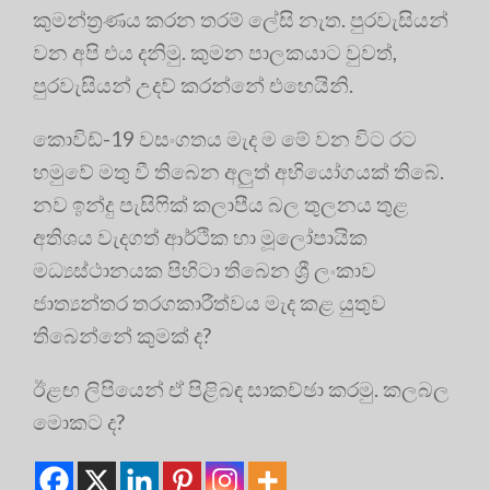
කුමන්ත්‍රණය කරන තරම් ලේසි නැත. පුරවැසියන්
වන අපි එය දනිමු. කුමන පාලකයාට වුවත්,
පුරවැසියන් උදව් කරන්නේ එහෙයිනි.
කොවිඩ්-19 වසංගතය මැද ම මේ වන විට රට
හමුවේ මතු වී තිබෙන අලුත් අභියෝගයක් තිබේ.
නව ඉන්දු පැසිෆික් කලාපීය බල තුලනය තුළ
අතිශය වැදගත් ආර්ථික හා මූලෝපායික
මධ්‍යස්ථානයක පිහිටා තිබෙන ශ්‍රී ලංකාව
ජාත්‍යන්තර තරගකාරීත්වය මැද කළ යුතුව
තිබෙන්නේ කුමක් ද?
ඊළඟ ලිපියෙන් ඒ පිළිබඳ සාකච්ඡා කරමු. කලබල
මොකට ද?