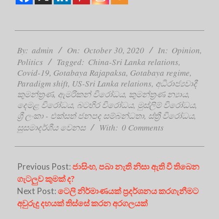
2020-
10-
By:
admin
On:
October 30, 2020
In:
Opinion
,
30
Politics
Tagged:
China-Sri Lanka relations
,
Covid-19
,
Gotabaya Rajapaksa
,
Gotabaya regime
,
Paradigm shift
,
US-Sri Lanka relations
,
අධිරාජ්‍යවාදී
කුමන්ත්‍රණ
,
ඇමරිකන් විරෝධය
,
කුමන්ත්‍රණ න්‍යාය
,
දෙමළ විරෝධය
,
බටහිර විරෝධය
,
මුස්ලිම් විරෝධය
,
ශ්‍රී ලංකා - එක්සත් ජනපද සම්බන්ධතා
,
ස්ත්‍රී විරෝධය
,
සුසමාදර්ශීය වෙනස
With:
0 Comments
Previous Post:
ජාසිංහ, පබා නැති නිසා ඇති වී තිබෙන
ගැටලුව කුමක් ද?
Next Post:
ටෙලි නිර්මාණයක් ප්‍රදර්ශනය කරගැනීමට
අවුරුදු දහයක් තිස්සේ කරන අරගලයක්