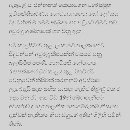
ඇතුළේ ය. එන්නතක් සොයාගෙන හෝ සමූහ
ප්‍රතිශක්තිකරණය ගොඩනගාගෙන හෝ ලෝකය
මුළුමනින් ම මෙම අර්බුදයෙන් එළියට ඒමට තව
අවුරුදු ගණනාවක් ගත වනු ඇත.
එම කාලසීමාව තුළ, ලංකාවේ පාලකයන්ට
සිදුවන්නේ අවුරුදු කීපයකින් වයසට යනු
බලාසිටීම පමණි. ජනාධිපති ගෝඨාභය
රාජපක්ෂගේ ධුර කාලය තුළ ඔහුට රට
වෙනුවෙන් කිසිවක් කරන්නට අවස්ථාව
ලැබේදැයි සැක සහිත ය. කළ හැකිව තිබුණු එක ම
දෙය වන රට කොවිඩ්-19න් බේරාගැනීමේ
අවස්ථාව ද දේශපාලනික නොමේරූකම නිසා හා
දැක්මක් නැතිකම නිසා ඔහුගේ අතින් ගිලිහී යමින්
තිබේ.