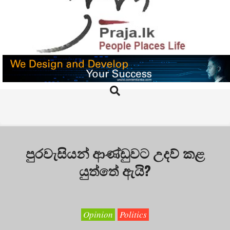
Skip
to
content
PRAJA.LK
Search
Primary
Navigation
Menu
පුරවැසියන් ආණ්ඩුවට උදව් කළ
යුත්තේ ඇයි?
Opinion
Politics