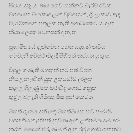
සිටිය යුතු ය. ණය ගෙවාගන්නට බැරිව රටක්
වශයෙන් බංකොලොත් වුවහොත්, ශ්‍රී ලංකාව ඇද
වැටෙන්නේ පතුලක් නැති අගාධයකට ය. දැන්
කියා ලොකු වෙනසක් ද නැත.
සුභාෂිතයේ දැක්වෙන පහත සඳහන් කවිය
මෙවැනි අවස්ථාවලදී සිහිපත් කරගත යුතු ය.
විපුල ගුණැති මහතුන් හට පත් විපත
නිසල නැණින් යුතු උතුමෝම දුරලත
කළල ගිලුණු මත වරණිඳු ගොඩ ගනුත
තුමුල බලැති ගිජිඳකු මිස අන් කෙවත
මහත් ගුණයෙන් යුතු මහත්මයන් හට පැමිණි
විපත්තිය තැන්පත් නුවණ ඇති උත්තමයෝම දුරු
කරති. මඩෙහි එරුණු මත් ඇත් රජු ගොඩ ගන්නට