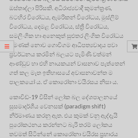
ඔස්තාද්ලා පිරිසකි. අධිරාජ්‍යවාදී කුමන්ත්‍රණ,
බටහිර විරෝධය, ඇමරිකන් විරෝධය, මුස්ලිම්
විරෝධය, දෙමළ විරෝධය, ස්ත්‍රී විරෝධය,
සමලිංගික හා අනෙකුත් සුළුතර ලිංගික විරෝධය
පමණක් නොව ගොවිගම ආධිපත්‍යවාදය පවා
ප්‍රවර්ධනය කරමින් බලයට පැමිණි වත්මන්
ආණ්ඩුව හා එහි නායකයන් වාසනාව පැත්තෙන්
ගත් කල මෑත ඉතිහාසයේ අවාසනාවන්ත ම
පාලකයෝ ය. ඒ කොරෝනා වයිරසය නිසා ය.
කොවිඩ්-19 විසින් ලෝක බල දේශපාලනයේ
සුසමාදර්ශීය වෙනසක් (paradigm shift)
නිර්මාණය කරනු ඇත. එය කුමක් වනු ඇද්දැයි
පුරෝකථනය කරන්නට බැරි තරම් ලෝකය
තවමත් සිටින්නේ කොරෝනා වයිරස ප්‍රහාරය