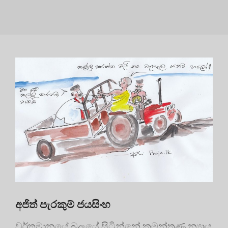
අජිත් පැරකුම් ජයසිංහ
වර්තමානයේ බලයේ සිටින්නේ කුමන්ත්‍රණ න්‍යාය