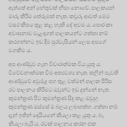
ඇත්තේ අන් හේතුවක් නිසා නොවේ. පාලකයන්
මාරු කිරීම තේරුමක් නැත. කවුරු ආවත් මෙම
වසර කීපය තුළ කළ හැකි දේ අවම ය. පොර කා
අවාසනාව වැළඳගත් පාලකයන්ට ගත්තා නම්
කරගන්නට ඉඩ දීම පුරවැසියන් ලෙස අපගේ
වගකීම ය.
අප ආණ්ඩුව ගැන විචාරාත්මක විය යුතු ය.
විවේචනාත්මක වීම අත්‍යවශ්‍ය නැත. කලින් පැවති
ආණ්ඩුවේ අවුරුදු පහ තුළ වත්මන් පාලක පිරිස
රට පාලනය කිරීමට ඔවුන්ට ඉඩ දුන්නේ නැත.
කුමන්ත්‍රණ පිට කුමන්ත්‍රණ සිදු කළ ඔවුහු
කුමන්ත්‍රණ ඔස්සේ ම බලය ලබාගත්හ. ගත්තා නම්
දැන් ඉතින් දෙයියනේ කියලා කළ යුතු ය. බෑ
කියලා බැරි ය. රටක් පාලනය කරන එක