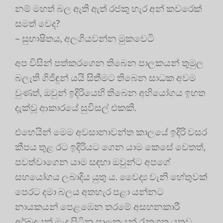
නම් මහත් බල ඇති ඇත් රජකු හැර අන් කවරෙක්
සමත් වෙද?
– සුභාෂිතය, අලගියවන්න මුකවෙටි
අප විසින් පත්කරගෙන තිබෙන පාලකයන් තුමුල
බලැති ගිජිඳුන් යයි සිතීමට තිබෙන සාධක අවම
වුණත්, ඔවුන් ඉදිරියෙහි තිබෙන අභියෝගය ඉහත
දැක්වූ ආකාරයේ සුවිසල් එකකි.
එහෙයින් මෙම අවසානාවන්ත කාලයේ ඉදිරි වසර
කීපය තුළ රට ඉදිරියට ගෙන යාම කෙසේ වෙතත්,
පවත්වාගෙන යාම සඳහා ඔවුන්ට අපගේ
සහයෝගය ලබාදිය යුතු ය. වෛද්‍ය වැනි හේතුවක්
පෙරට දමා බලය අතහැර පළා යන්නට
නායකයන් පෙළඹෙන තරමේ අසහනකාරී
අර්බුදයක් මැද සිටින පාලකයන් රැකගත යුතුව