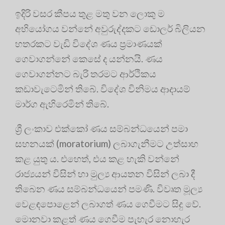
ඉදිරි වසර කීපය තුළ මතු වන ලොකු ම
අභියෝගය වන්නේ අවුරුද්දකට ඩොලර් බිලියන
හතරකට වැඩි විදේශ ණය ප්‍රමාණයක්
ගෙවාගන්නේ කෙසේ ද යන්නයි. ණය
ගෙවාගන්නට බැරි තරමට ආර්ථිකය
කඩාවැටෙමින් තිබේ. විදේශ විනිමය ආදායම්
මාර්ග ඇහිරෙමින් තිබේ.
ශ්‍රී ලංකාව එක්කෝ ණය සම්බන්ධයෙන් පමා
සහනයක් (moratorium) ලබාගැනීමට උත්සාහ
කළ යුතු ය. එහෙත්, එය කළ හැකි වන්නේ
රාජ්‍යයන් විසින් හා මුල්‍ය ආයතන විසින් ලබා දී
තිබෙන ණය සම්බන්ධයෙන් පමණි. විවෘත මූල්‍ය
වෙළඳපොළෙන් ලබාගත් ණය ගෙවීමට සිදු වේ.
මොනවා කළත් ණය ගෙවීම පැහැර නොහැර