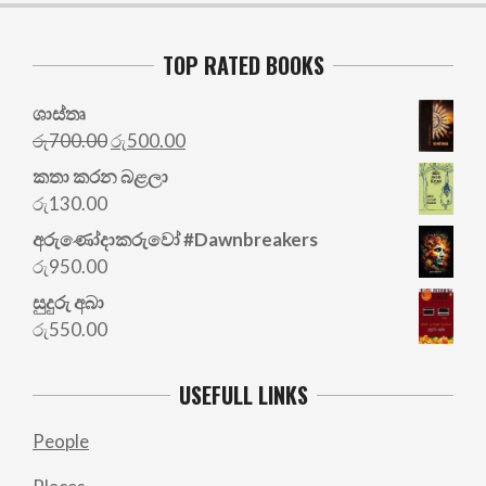
TOP RATED BOOKS
ශාස්තෘ
Original
Current
රු
700.00
රු
500.00
price
price
කතා කරන බළලා
was:
is:
රු
130.00
රු700.00.
රු500.00.
අරු‍ණෝදාකරුවෝ #Dawnbreakers
රු
950.00
සුදුරු අබා
රු
550.00
USEFULL LINKS
People