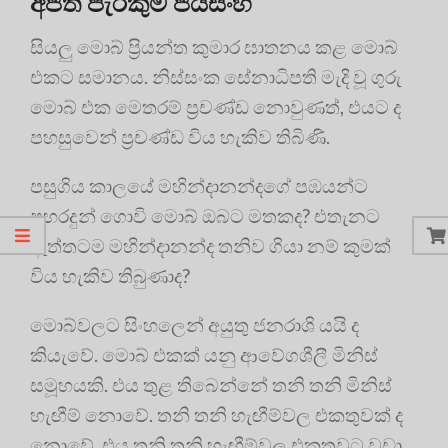
අජිත් පැරකුම් ජයසිංහ
සියලු මොබ් ප්‍රියන්ත කුමාර ඝාතනය කළ මොබ්
එකට සමානය. නිස්සංක සේනාධිපති මැදි වූ ගුරු
මොබ් එක මෙතරම් ප්‍රචණ්ඩ නොවුණත්, එයට ද
පහසුවෙන් ප්‍රචණ්ඩ විය හැකිව තිබිණි.
පසුගිය කාලයේ මහින්දානන්දගේ පඹයන්ට
පහරදුන් ගොවි මොබ් ඔබට මතකද? එතැනට
ඇත්තටම මහින්දානන්ද තනිව ගියා නම් කුමක්
විය හැකිව තිබුණාද?
මොබ්වලට සිංහලෙන් අයුතු ජනරාශි යයි ද
කියැවේ. මොබ් එකක් යනු ආවේගශීලී මිනිස්
සමූහයකි. එය තුළ තිබෙන්නේ තනි තනි මිනිස්
හැඟීම් නොවේ. තනි තනි හැඟීම්වල එකතුවක් ද
නොවේ. එය තනි තනි හැඟීම්වල එකතුවට වඩා