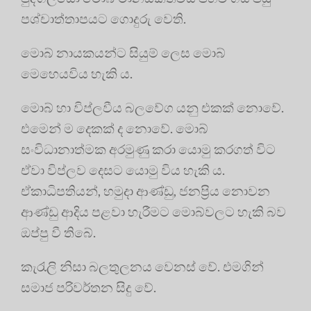
පශ්චාත්තාපයට ගොදුරු වෙති.
මොබ් නායකයන්ට සියුම් ලෙස මොබ්
මෙහෙයවිය හැකි ය.
මොබ් හා විප්ලවීය බලවේග යනු එකක් නොවේ.
එමෙන් ම දෙකක් ද නොවේ. මොබ්
සංවිධානාත්මක අරමුණු කරා යොමු කරගත් විට
ඒවා විප්ලව දෙසට යොමු විය හැකි ය.
ඒකාධිපතියන්, හමුදා ආණ්ඩු, ජනප්‍රිය නොවන
ආණ්ඩු ආදිය පළවා හැරීමට මොබ්වලට හැකි බව
ඔප්පු වී තිබේ.
කැරැලි නිසා බලතුලනය වෙනස් වේ. එමගින්
සමාජ පරිවර්තන සිදු වේ.