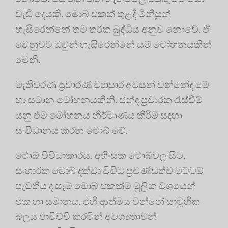
වැඩි දෙයකි. මොබ් එකක් තුළදී මිනිසුන්
හැසිරෙන්නේ තම තර්ක බුද්ධිය අනුව නොවේ. ඒ
වෙනුවට ඔවුන් හැසිරෙන්නේ යම් මෝහනයකින්
මෙනි.
මැතිවරණ ප්‍රචාරණ ව්‍යාපාර අවසන් වන්නේද මේ
හා සමාන මෝහනයකිනි. ඡන්ද ප්‍රචාරක රැස්වීම්
යනු එම මෝහනය නිර්මාණය කිරීම සඳහා
සංවිධානය කරන මොබ් වේ.
මොබ් විවිධාකාරය. අහිංසක මොබ්වල සිට,
සංහාරක මොබ් දක්වා විවිධ ප්‍රචණ්ඩත්ව මට්ටම්
පැවතිය ද සෑම මොබ් එකක්ම මූලික වශයෙන්
එක හා සමානය. එහි ආත්මය වන්නේ සාමූහික
බලය පාවිච්චි කරමින් අවශ්‍යතාවන්