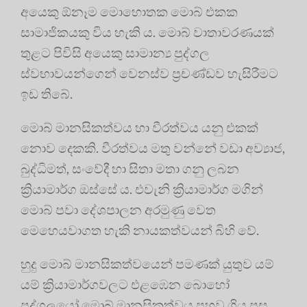
අයෙකු ඕනෑම මොහොතක මොබ් එකක
සාමාජිකයකු විය හැකි ය. මොබ් වාතාවරණයක්
තුළට පිවිසි අයෙකු සාමාන්‍ය පුද්ගල
ස්වභාවයන්ගෙන් වෙනස්ව ප්‍රචණ්ඩව හැසිරීමට
ඉඩ තිබේ.
මොබ් මානසිකත්වය හා වීරත්වය යනු එකක්
නොව දෙකකි. වීරත්වය මතු වන්නේ වඩා අව්‍යාජ,
බුද්ධිමත්, සංවේදී හා සිතා මතා ගනු ලබන
ක්‍රියාමාර්ග ඔස්සේ ය. එවැනි ක්‍රියාමාර්ග මගින්
මොබ් පවා දේශපාලන අරමුණු වෙත
මෙහෙයවාගත හැකි නායකත්වයන් බිහි වේ.
හුදු මොබ් මානසිකත්වයෙන් පමණක් යුතුව යම්
යම් ක්‍රියාමාර්ගවලට එළඹෙන බොහෝ
පුද්ගලයෝ මොබ් මානසිකත්වය පහව ගිය පසු