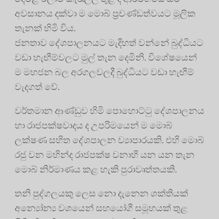
අවසානය දක්වා ම මොබ් ප්‍රචණ්ඩත්වයට මූලික
තැනක් හිමි විය.
ජනතාව දේශපාලනයට මැදිහත් වන්නේ බුද්ධියට
වඩා හැඟීම්වලට මුල් තැන දෙමිනි. විශේෂයෙන්
ම මහජන බල අරගලවලදී බුද්ධියට වඩා හැඟීම්
වැදගත් වේ.
වර්තමාන ආණ්ඩුව හිමි පොහොට්ටු දේශපාලනය
හා රාජපක්ෂවාදය ද උපරිමයෙන් ම මොබ්
ලක්ෂණ සහිත දේශපාලන ව්‍යාපාරයකි. එහි මොබ්
රජු වන මහින්ද රාජපක්ෂ වනාහි යන යන තැන
මොබ් නිර්මාණය කළ හැකි පුරාවෘත්තයකි.
තනි පුද්ගලයකු ලෙස නො දැනෙන ශක්තියක්
අන්‍යෝන්‍ය වශයෙන් සහයෝගී සමූහයක් තුළ