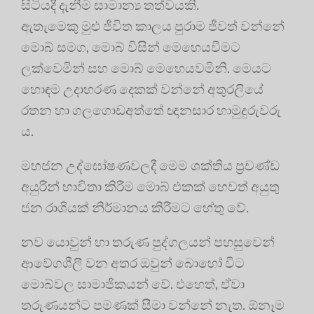
සිටියදී දැනීම සාමාන්‍ය තත්වයකි.
ඇතැමෙකු මුළු ජීවිත කාලය පුරාම ජීවත් වන්නේ
මොබ් සමග, මොබ් විසින් මෙහෙයවීමට
ලක්වෙමින් සහ මොබ් මෙහෙයවමිනි. මෙයට
හොඳම උදාහරණ දෙකක් වන්නේ අතුරලියේ
රතන හා ගලගොඩඅත්තේ ඥානසාර හාමුදුරුවරු
ය.
මහජන උද්ඝෝෂණවලදී මෙම ශක්තිය ප්‍රචණ්ඩ
අයුරින් භාවිතා කිරීම මොබ් එකක් හෙවත් අයුතු
ජන රාශියක් නිර්මානය කිරීමට හේතු වේ.
නව යොවුන් හා තරුණ පුද්ගලයන් පහසුවෙන්
ආවේගශීලී වන අතර ඔවුන් බොහෝ විට
මොබ්වල සාමාජිකයන් වේ. එහෙත්, ඒවා
තරුණයන්ට පමණක් සීමා වන්නේ නැත. ඕනෑම