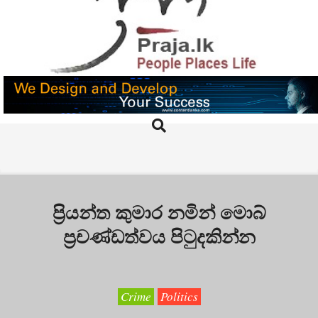
Skip
to
content
PRAJA.LK
Search
Primary
Navigation
Menu
ප්‍රියන්ත කුමාර නමින් මොබ්
ප්‍රචණ්ඩත්වය පිටුදකින්න
Crime
Politics