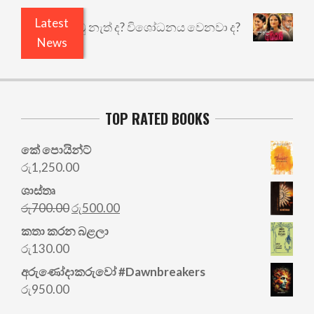
Latest
 ඇතුළෙයි කුඩු නැත් ද? විශෝධනය වෙනවා ද?
අභිසා
News
TOP RATED BOOKS
කේ පොයින්ට්
රු
1,250.00
ශාස්තෘ
Original
Current
රු
700.00
රු
500.00
price
price
කතා කරන බළලා
was:
is:
රු
130.00
රු700.00.
රු500.00.
අරු‍ණෝදාකරුවෝ #Dawnbreakers
රු
950.00