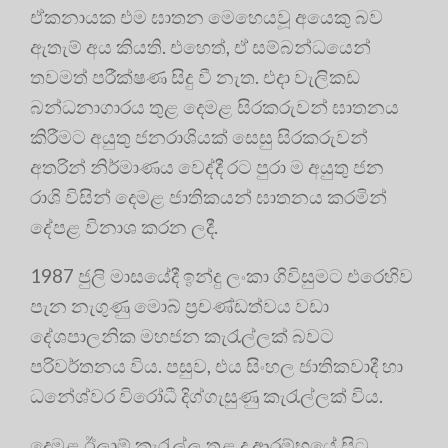
ඒකනායක එම ඝාතන මෙහෙයවූ අයෙකු බව
ඇතැම් අය කියති. එහෙත්, ඒ සම්බන්ධයෙන්
තවමත් පරීක්ෂණ සිදු වී නැත. එදා වැලිකඩ
බන්ධනාගාරය තුළ දෙමළ සිරකරුවන් ඝාතනය
කිරීමට අයුතු ජනරාශියක් සෙසු සිරකරුවන්
අතරින් නිර්මාණය වෙද්දී රට පුරා ම අයුතු ජන
රාශි විසින් දෙමළ ජාතිකයන් ඝාතනය කරමින්
දේපළ විනාශ කරන ලදී.
1987 ජුලි මාසයේදී ඉන්දු ලංකා ගිවිසුමට එරෙහිව
පැන නැගුණු මොබ් ප්‍රචණ්ඩත්වය වඩා
දේශපාලනික මහජන කැරැල්ලක් බවට
පරිවර්තනය විය. පසුව, එය සිංහල ජාතිකවාදී හා
ධනේශ්වර විරෝධී දිග්ගැසුණු කැරැල්ලක් විය.
දෙමළ ඊලාම් කැරැල්ල තුළ ද ආරම්භයේ සිට