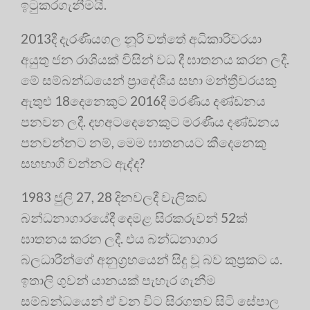
ඉටුකරගැනීමයි.
2013දී දැරණියගල නූරි වත්තේ අධිකාරිවරයා
අයුතු ජන රාශියක් විසින් වධ දී ඝාතනය කරන ලදී.
මේ සම්බන්ධයෙන් ප්‍රාදේශීය සභා මන්ත්‍රීවරයකු
ඇතුළු 18දෙනෙකුට 2016දී මරණීය දණ්ඩනය
පනවන ලදී. දහඅටදෙනෙකුට මරණීය දණ්ඩනය
පනවන්නට නම්, මෙම ඝාතනයට කීදෙනෙකු
සහභාගි වන්නට ඇද්ද?
1983 ජුලි 27, 28 දිනවලදී වැලිකඩ
බන්ධනාගාරයේදී දෙමළ සිරකරුවන් 52ක්
ඝාතනය කරන ලදී. එය බන්ධනාගාර
බලධාරීන්ගේ අනුග්‍රහයෙන් සිදු වූ බව කුප්‍රකට ය.
ඉතාලි ගුවන් යානයක් පැහැර ගැනීම
සම්බන්ධයෙන් ඒ වන විට සිරගතව සිටි සේපාල