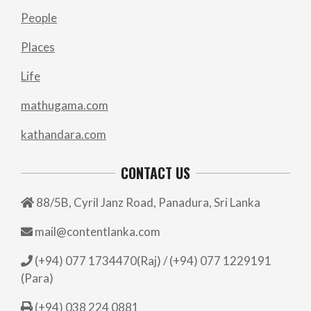
People
Places
Life
mathugama.com
kathandara.com
CONTACT US
88/5B, Cyril Janz Road, Panadura, Sri Lanka
mail@contentlanka.com
(+94) 077 1734470(Raj) / (+94) 077 1229191
(Para)
(+94) 038 224 0881