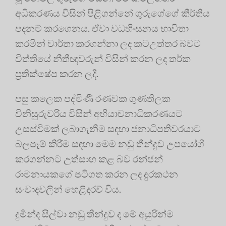
අධිකරණය විසින් පිළිගන්නේ ගුරුගේගේ කීර්තිය
පදනම් කරගෙනය. ඒවා වධහිංසනය භාවිතා
කරමින් වාර්තා කරගන්නා ලද කටඋත්තර බවට
විත්තියේ නීතීඥවරුන් විසින් කරන ලද තර්ක
ප්‍රතික්ෂේප කරන ලදී.
පසු කලෙක පද්මිණී රණවක ගුණතිලක
විනිසුරුවරිය විසින් අභියාචනාධිකරණයට
උසස්වීමක් ලබාගැනීම සඳහා ජනාධිපතිවරයාට
බලපෑම් කිරීම සඳහා මෙම නඩු තීන්දුව උපයෝගී
කරගන්නට උත්සාහ කළ බව රන්ජන්
රාමනායකගේ පටිගත කරන ලද දුරකථන
සංවාදවලින් හෙළිදරව් විය.
දුමින්ද සිල්වා නඩු තීන්දුව ද මේ අයුරින්ම