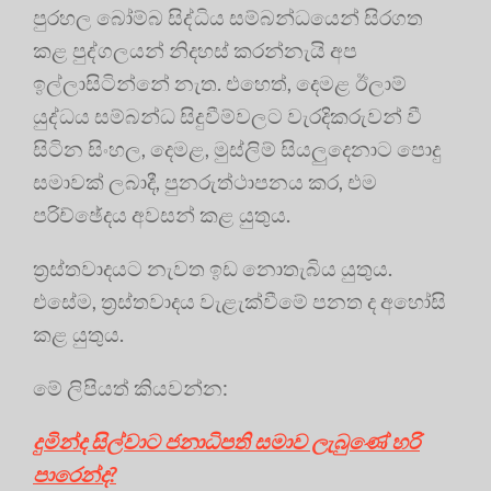
පුරහල බෝම්බ සිද්ධිය සම්බන්ධයෙන් සිරගත
කළ පුද්ගලයන් නිදහස් කරන්නැයි අප
ඉල්ලාසිටින්නේ නැත. එහෙත්, දෙමළ ඊලාම්
යුද්ධය සම්බන්ධ සිදුවීම්වලට වැරදිකරුවන් වී
සිටින සිංහල, දෙමළ, මුස්ලිම් සියලුදෙනාට පොදු
සමාවක් ලබාදී, පුනරුත්ථාපනය කර, එම
පරිච්ඡේදය අවසන් කළ යුතුය.
ත්‍රස්තවාදයට නැවත ඉඩ නොතැබිය යුතුය.
එසේම, ත්‍රස්තවාදය වැළැක්වීමේ පනත ද අහෝසි
කළ යුතුය.
මේ ලිපියත් කියවන්න:
දුමින්ද සිල්වාට ජනාධිපති සමාව ලැබුණේ හරි
පාරෙන්ද?