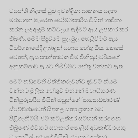
වසන්ති නිදහස් වුව ද චන්ද්‍රිකා ඝාතනය සඳහා
මරාගෙන මැරෙන බෝම්බකාරිය විසින් භාවිතා
කරන ලද ඇඳුම් කට්ටලය ඇඳීමට ඇය උපකාර කර
තිබිණි. මෙම සිදුවීමේ සුලමුල හෙළිවීමට ඇය
විමර්ශනයේදී ලබාදුන් සහාය හේතු විය. කෙසේ
වෙතත්, ඇය කාන්තාවක වීම විනිසුරුවරියගේ
අනුකම්පාව ඇයට හිමිවීමට හේතු වන්නට ඇත.
මෙම නඩුවෙහි විත්තිකරුවන්ට දඬුවම් නියම
වන්නට මූලික හේතුව වන්නේ මහාධිකරණ
විනිසුරුවරිය විසින් ඔවුන්ගේ ‘පාපොච්චාරණ’
ස්වේච්ඡාවෙන් සිදුකළ සත්‍ය ප්‍රකාශ බව
පිළිගැනීමයි. එම කටඋත්තර සටහන් කරගෙන
තිබුණේ එවකට සහකාර පොලිස් අධිකාරිවරයකු
වූ නෙවිල් ගුරුගේ විසිනි. එම කටඋත්තර