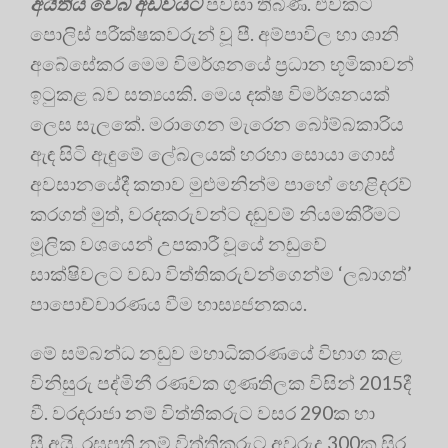
අයිතිය වෙබ් අඩවියට
පවසා තිබිණි. එවකට
පොලිස් පරීක්ෂකවරුන් වූ පී. අම්පාවිල හා ශානි
අබේසේකර මෙම විමර්ශනයේ ප්‍රධාන භූමිකාවන්
ඉටුකළ බව සත්‍යයකි. මෙය දක්ෂ විමර්ශනයක්
ලෙස සැලකේ. මරාගෙන මැරෙන බෝම්බකාරිය
ඇඳ සිටි ඇඳුමේ ලේබලයක් හරහා සොයා ගොස්
අවසානයේදී කතාව මුළුමනින්ම පාහේ හෙළිදරව්
කරගත් මුත්, වරදකරුවන්ට දඬුවම් නියමකිරීමට
මූලික වශයෙන් උපකාරී වූයේ නඩුවේ
සාක්ෂිවලට වඩා විත්තිකරුවන්ගෙන්ම ‘ලබාගත්’
පාපොච්චාරණය වීම හාස්‍යජනකය.
මේ සම්බන්ධ නඩුව මහාධිකරණයේ විභාග කළ
විනිසුරු පද්මිනී රණවක ගුණතිලක විසින් 2015දී
වී. වරදරාජා නම් විත්තිකරුට වසර 290ක හා
සී.අයි. රඝුපති නම් විත්තිකරුට අවුරුදු 300ක සිර