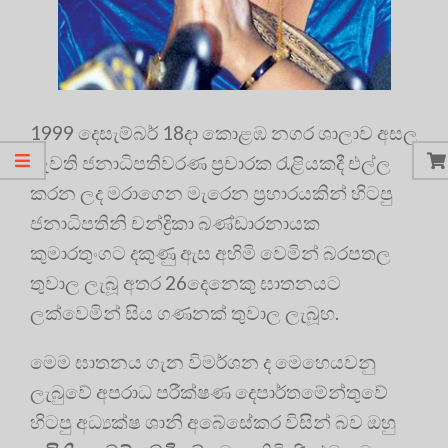
1999 දෙසැම්බර් 18දා කොළඹ නගර ශාලාව අසල
පැවති ජනාධිපතිවරණ ප්‍රචාරක රැළියකදී එල්ල
කරන ලද මරාගෙන මැරෙන ප්‍රහාරයකින් හිටපු
ජනාධිපතිනි චන්ද්‍රිකා බණ්ඩාරනායක
කුමාරතුංගට දකුණු ඇස අහිමි වෙමින් බරපතල
තුවාල ලැබූ අතර 26දෙනෙකු ඝාතනයට
ලක්වෙමින් සිය ගණනක් තුවාල ලැබූහ.
මෙම ඝාතනය ගැන විමර්ශන ද මෙහෙයවනු
ලැබුවේ අපරාධ පරීක්ෂණ දෙපාර්තමේන්තුවේ
හිටපු අධ්‍යක්ෂ ශානි අබේසේකර විසින් බව ඔහු