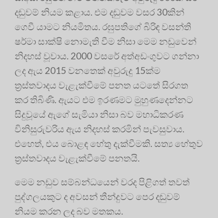
දඬුවම් නියම කළාය. එම දඬුවම වසර 30කින්
ගෙවී යාමට නියමිතය. රඝුපතිගේ බිරිඳ වසන්ති
ෂර්මා සාක්ෂි නොමැති වීම නිසා මෙම නඩුවෙන්
නිදහස් වූවාය. 2000 වසරේ අත්අඩංගුවට ගන්නා
ලද ඇය 2015 වනතෙක් අවුරුදු 15ක්ම
ත්‍රස්තවාදය වැළැක්වීමේ පනත යටතේ සිරගත
කර තිබිණි. ඇයට එම ඉරණමට මුහුණදෙන්නට
සිදුවූයේ ඇගේ සැමියා නිසා බව මහාධිකරණ
විනිසුරුවරිය ඇය නිදහස් කරමින් පැවසුවාය.
එහෙත්, එය බොළඳ හේතු දැක්වීමකි. සත්‍ය හේතුව
ත්‍රස්තවාදය වැළැක්වීමේ පනතයි.
මෙම නඩුව සම්බන්ධයෙන් වරද පිළිගත් තවත්
පුද්ගලයකුට ද අවසන් තීන්දුවට පෙර දඬුවම්
නියම කරන ලද බව මතකය.