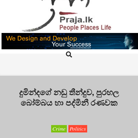
Skip
to
content
PRAJA.LK
Search
Primary
Navigation
Menu
දුමින්දගේ නඩු තීන්දුව, පුරහල
බෝම්බය හා පද්මිනී රණවක
Crime
Politics