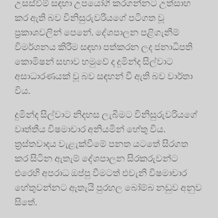
උසස්වීම් සඳහා උපයෝගී කරගන්නට උත්සාහ
කර ඇති බව විනිසුරුවරියගේ පටිගත වූ
ප්‍රකාශවලින් පෙනේ. දේශපාලන පළිගැනීම්
විමර්ශනය කිරීම සඳහා පත්කරන ලද ජනාධිපති
කොමිෂන් සභාව හමුවේ ද දුමින්ද සිල්වාට
අසාධාරණයක් වූ බව සඳහන් වී ඇති බව වාර්තා
විය.
දුමින්ද සිල්වාට නිදහස ලැබීමට විනිසුරුවරියගේ
වෘත්තීය විෂමාචාර අනියමින් හේතු විය.
ත්‍රස්තවාදය වැළැක්වීමේ පනත යටතේ සිරගත
කර සිටින ඇතැම් දේශපාලන සිරකරුවන්ට
එරෙහි අපරාධ ඔප්පු වීමටත් එවැනි විෂමාචාර
හේතුවන්නට ඇතැයි පුරහල බෝම්බ නඩුව අනුව
සිතේ.