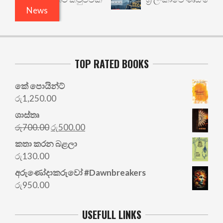
News
TOP RATED BOOKS
කේ පොයින්ට්
රු
1,250.00
ශාස්තෘ
Original
Current
රු
700.00
රු
500.00
price
price
කතා කරන බළලා
was:
is:
රු
130.00
රු700.00.
රු500.00.
අරු‍ණෝදාකරුවෝ #Dawnbreakers
රු
950.00
USEFULL LINKS