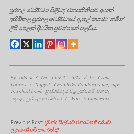
පුරහල බෝම්බය පිළිබඳ ‘ජනපතිනියට ඇසක්‌
අහිමිකළ පුරහළ බෝම්බයේ ඇතුල් කතාව’ නමින්
ලිපි පෙළක් දිවයින පුවත්පතේ පළවිය.
2021-
06-
By:
admin
On:
June 25, 2021
In:
Crime
,
25
Politics
Tagged:
Chandrika Bandaranaike
,
mqry
,
Townhall bomb
,
ත්‍රස්තවාදය වැළැක්වීමේ පනත
,
දෙමළ
,
පුරහල බෝම්බය
With:
0 Comments
Previous Post:
දුමින්ද සිල්වාට ජනාධිපති සමාව
ලැබුණේ හරි පාරෙන්ද?