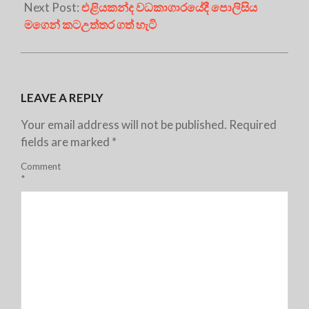
Next Post:
එළියකන්ද වධකාගාරයේදී පොලිසිය
මගෙන් කටඋත්තර ගත් හැටි
LEAVE A REPLY
Your email address will not be published.
Required
fields are marked
*
Comment
*