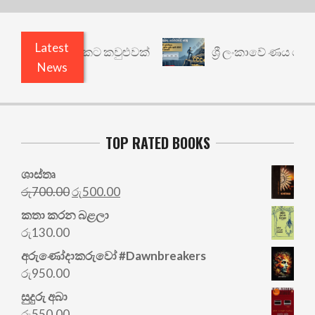
Latest
නත් යථාර්ථයකට කවුළුවක්
ශ්‍රී ලංකාවේ ණය ශ්‍රේණිග
News
TOP RATED BOOKS
ශාස්තෘ
Original
Current
රු
700.00
රු
500.00
price
price
කතා කරන බළලා
was:
is:
රු
130.00
රු700.00.
රු500.00.
අරු‍ණෝදාකරුවෝ #Dawnbreakers
රු
950.00
සුදුරු අබා
රු
550.00