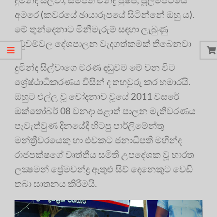
අමරෙ (කවරයේ ඡායාරූපයේ සිටින්නේ ඔහු ය).
මේ තුන්දෙනාට මිනීමැරුම් සඳහා ලැබුණු
දඬුවම්වල දේශපාලන වැදගත්කමක් තිබෙනවා
දුමින්ද සිල්වාගෙ මරණ දඬුවම මේ වන විට
ශ්‍රේෂ්ඨාධිකරණය විසින් ද තහවුරු කර හමාරයි.
ඔහුට එල්ල වූ චෝදනාව වූයේ 2011 වසරේ
ඔක්තෝබර් 08 වනදා පළාත් පාලන මැතිවරණය
පැවැත්වුණ දිනයේදී හිටපු පාර්ලිමේන්තු
මන්ත්‍රීවරයෙකු හා එවකට ජනාධිපති මහින්ද
රාජපක්ෂගේ වෘත්තීය සමිති උපදේශක වූ භාරත
ලක්‍ෂමන් ප්‍රේමචන්ද්‍ර ඇතුළු සිව් දෙනෙකුට වෙඩි
තබා ඝාතනය කිරීමයි.