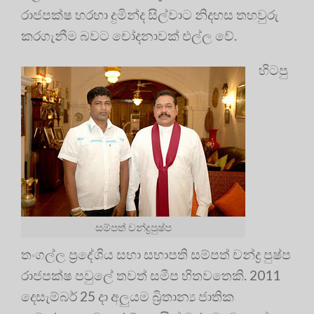
රාජපක්ෂ හරහා දුමින්ද සිල්වාට නිදහස තහවුරු
කරගැනීම බවට චෝදනාවක් එල්ල වේ.
හිටපු
සම්පත් චන්ද්‍රපුෂ්ප
තංගල්ල ප්‍රදේශිය සභා සභාපති සම්පත් චන්ද්‍ර පුෂ්ප
රාජපක්ෂ පවුලේ තවත් සමීප හිතවතෙකි. 2011
දෙසැම්බර් 25 දා අලුයම බ්‍රිතාන්‍ය ජාතික