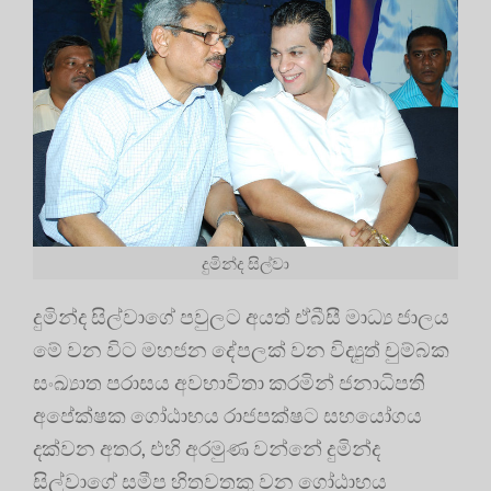
දුමින්ද සිල්වා
දුමින්ද සිල්වාගේ පවුලට අයත් ඒබීසී මාධ්‍ය ජාලය
මේ වන විට මහජන දේපලක් වන විද්‍යුත් චුම්බක
සංඛ්‍යාත පරාසය අවභාවිතා කරමින් ජනාධිපති
අපේක්ෂක ගෝඨාභය රාජපක්ෂට සහයෝගය
දක්වන අතර, එහි අරමුණ වන්නේ දුමින්ද
සිල්වාගේ සමීප හිතවතකු වන ගෝඨාභය