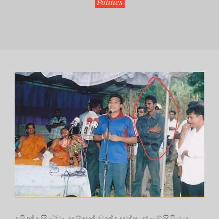
Politics
දුමින්ද සිල්වා, සම්පත් චන්ද්‍ර පුෂ්ප, ජූලම්පිටියෙ