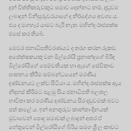
දුන් විත්තිකරුවකුට සමාව දෙන්නට නම්, දඬුවම
ලබාදුන් විනිසුරුවරයාගේ ද නිර්දේශය අවශ්‍ය ය.
එය ද මගහැර යාමට බැරි නැත. මහින්ද රාජපක්ෂ
එසේ කර තිබේ.
මෙවර ජනාධිපතිවරණයට ද තරග කරන රූකඩ
අපේක්ෂකයකු වන මිල්රෝයි ප්‍රනාන්දුගේ බිරිඳ
මිල්රෝයිගේ පෙම්වතියක හා ඇගේ සේවිකාව
ඝාතනය කිරීම සම්බන්ධයෙන් මරණීය
දණ්ඩනයට ලක්ව සිටියා ය. මහින්ද රාජපක්ෂ ඇය
නිදහස් කිරීමට පළමු සිය ජනාධිපති බලතල
භාවිතා කර මරණීය දණ්ඩනය සිර දඬුවමක් බවට
පත් කළේ ය. ඉන් අනතුරුව කාන්තා දිනයක්
මුවාවෙන් පොදු සමාවක් ලබාදුන් අතර ඒ
හේතුවෙන් මිල්රෝයිගේ බිරිය සමග ශ්‍රී ලංකාවට