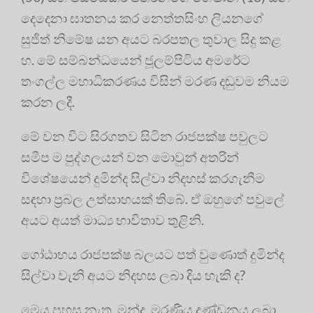
දෙදෙනා ඝාතනය කර නෙත්තසිංහ ලියනගේ
සුජිත් නිමේෂ යන අයට බරපතල තුවාල සිදු කළ
හ. මේ සම්බන්ධයෙන් ජූලම්පිටිය අමරේට
තංගල්ල මහාධිකරණය විසින් මරණ දඬුවම නියම
කරන ලදී.
මේ වන විට සිරගතව සිටින රාජපක්ෂ පවුලට
සමීප ම පුද්ගලයන් වන මොවුන් අතරින්
විශේෂයෙන් දුමින්ද සිල්වා නිදහස් කරගැනීම
සඳහා ප්‍රබල උත්සාහයක් තිබේ. ඒ ඔහුගේ පවුලේ
අයට අයත් මාධ්‍ය භාවිතාව තුළිනි.
ගෝඨාභය රාජපක්ෂ බලයට පත් වුණොත් දුමින්ද
සිල්වා වැනි අයට නිදහස ලබා දිය හැකි ද?
මෙය පහසු නැත. මන්ද, මරණීය දණ්ඩනය ලබා