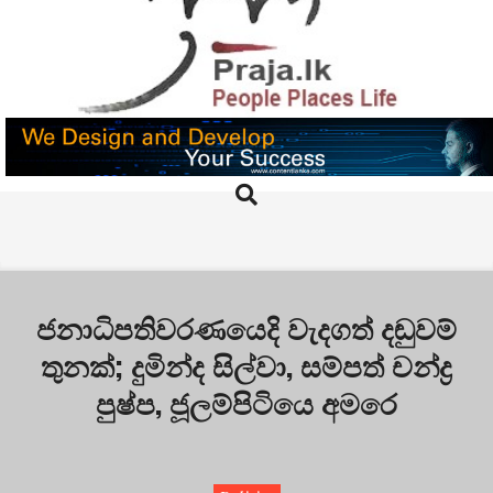
Skip
to
content
PRAJA.LK
Search
Primary
Navigation
Menu
ජනාධිපතිවරණයෙදි වැදගත් දඬුවම්
තුනක්; දුමින්ද සිල්වා, සම්පත් චන්ද්‍ර
පුෂ්ප, ජූලම්පිටියෙ අමරෙ