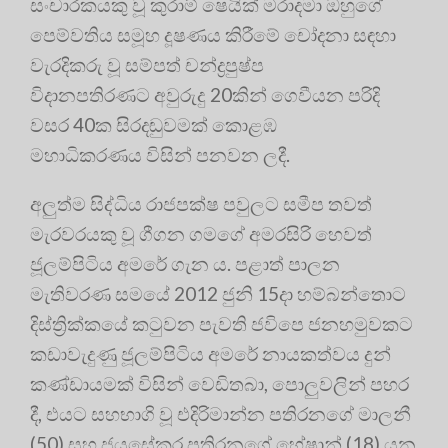
සංචාරකයකු වූ කුරාම් ෂෙයික් මරාදමා ඔහුගේ
පෙම්වතිය සමූහ දූෂණය කිරීමේ චෝදනා සඳහා
වැරදිකරු වූ සම්පත් චන්ද්‍රපුෂ්ප
විදානපතිරණට අවුරුදු 20කින් ගෙවීයන පරිදි
වසර 40ක සිරදඬුවමක් කොළඹ
මහාධිකරණය විසින් පනවන ලදී.
අලුත්ම සිද්ධිය රාජපක්ෂ පවුලට සමීප තවත්
මැරවරයකු වූ ගීගන ගමගේ අමරසිරි හෙවත්
ජූලම්පිටිය අමරේ ගැන ය. පළාත් පාලන
මැතිවරණ සමයේ 2012 ජුනි 15දා හම්බන්තොට
දිස්ත්‍රික්කයේ කටුවන පැවති ජවිපෙ ජනහමුවකට
කඩාවැදුණු ජූලම්පිටිය අමරේ නායකත්වය දුන්
කණ්ඩායමක් විසින් වෙඩිතබා, පොලුවලින් පහර
දී, එයට සහභාගි වූ එදිරිමාන්න පතිරනගේ මාලනී
(50) සහ ජයසේකර පතිරනගේ හේෂාන් (18) යන