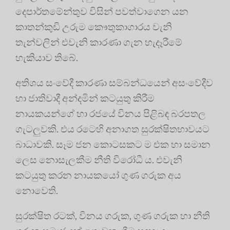
දෙපාර්තමේන්තුව විසින් පවත්වාගෙන යන
කාතන්කුඩි උරුම කෞතුකාගාරය වැනි
තැන්වලින් එවැනි කාරණා ගැන හැදෑරීමේ
හැකියාව තිබේ.
අතිශය සංවේදී කාරණා සම්බන්ධයෙන් අසංවේදීව
හා ජාතිවාදී අන්දමින් කටයුතු කිරීම
නායකයන්ගේ හා රජයේ විනය පිළිබඳ බරපතල
ගැටලුවකි. එය රටෙහි අනාගත සුරක්ෂිතභාවයට
බාධාවකි. සෑම ජන කොටසකට ම එක හා සමාන
ලෙස නොසැලකීම නීති විරෝධී ය. එවැනි
කටයුතු කරන නායකයෝ ගුණ ගරුක අය
නොවෙති.
සුරක්ෂිත රටක්, විනය ගරුක, ගුණ ගරුක හා නීති