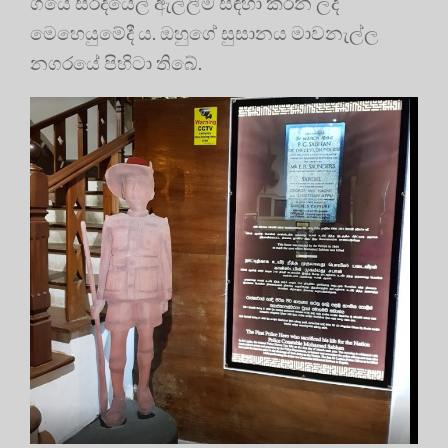
ගියේ සරදියෙල් ඇල්ලීම සඳහා කරන ලද
මෙහෙයුමේදී ය. ඔහුගේ සුසානය මාවනැල්ල
නගරයේ පිහිටා තිබේ.