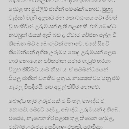
නැගෙනහිර පළාත වනාහි දීර්ඝ ඉතිහාසයක සිට
දෙමළ හා මුස්ලිම් ජාතීන් පමණක් නොව, මුහුදු
වැද්දන් වැනි අප්‍රකට ජන කොට්ඨාසය පවා ජීවත්
වූ සංකීර්ණ උරුමයක් ඇති පළාතකි. එහි බෞද්ධ
නටබුන් රැසක් ඇති බව ද, ඒවාට තර්ජන එල්ල වී
තිබෙන බව ද බොරුවක් නොවේ. එසේ සිදු වී
තිබෙන්නේ අතීත උරුමය පොදු උරුමයක් ලෙස
භාර නොගෙන වර්තමාන සමාජ ගැටුම් හරහා
විග්‍රහ කිරීමට යාම නිසා ය. ඒ සම්බන්ධයෙන්
සියලු ජාතීන් වගකිව යුතු ය. නායකත්වය යනු එම
ගැටලු විසඳීමයි. තව අවුල් කිරීම නොවේ.
බෞද්ධ හැම උරුමයක් ම සිංහල බෞද්ධ ම
නොවේ. මෙරට දෙමළ බෞද්ධ උරුමයන් ද තිබේ.
එසේම, නැගෙනහිර පළාත තුළ තිබෙන දෙමළ,
මුස්ලිම් උරුමය ද සුවිශාල එකකි. පුරාවිද්‍යා