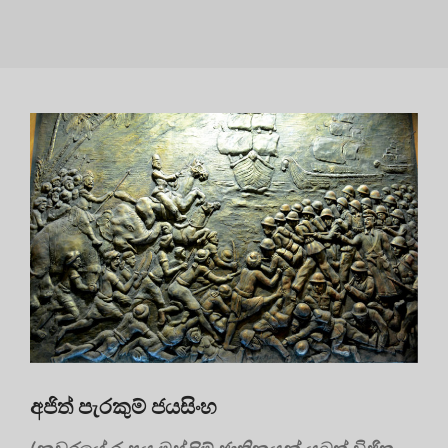
අජිත් පැරකුම් ජයසිංහ