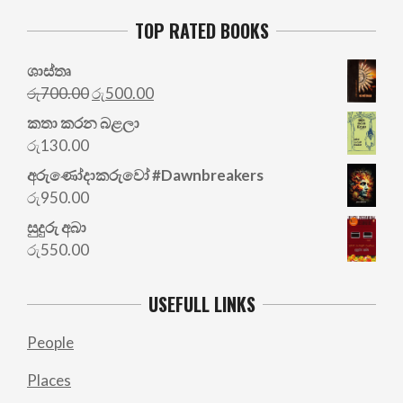
TOP RATED BOOKS
ශාස්තෘ
Original
Current
රු
700.00
රු
500.00
price
price
කතා කරන බළලා
was:
is:
රු
130.00
රු700.00.
රු500.00.
අරු‍ණෝදාකරුවෝ #Dawnbreakers
රු
950.00
සුදුරු අබා
රු
550.00
USEFULL LINKS
People
Places