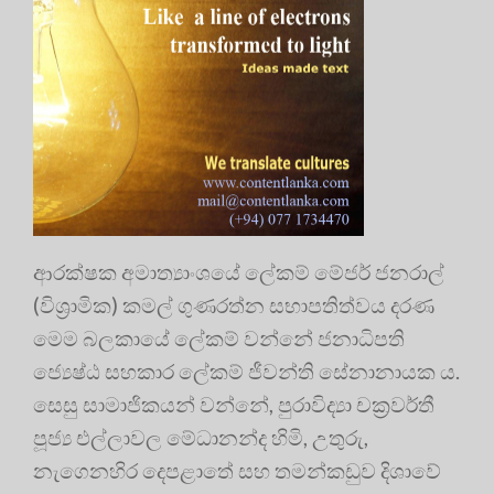
ආරක්ෂක අමාත්‍යාංශයේ ලේකම් මේජර් ජනරාල්
(විශ්‍රාමික) කමල් ගුණරත්න සභාපතිත්වය දරණ
මෙම බලකායේ ලේකම් වන්නේ ජනාධිපති
ජ්‍යෙෂ්ඨ සහකාර ලේකම් ජීවන්ති සේනානායක ය.
සෙසු සාමාජිකයන් වන්නේ, පුරාවිද්‍යා චක්‍රවර්තී
පූජ්‍ය එල්ලාවල මේධානන්ද හිමි, උතුරු,
නැගෙනහිර දෙපළාතේ සහ තමන්කඩුව දිශාවේ