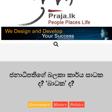
Skip
to
content
PRAJA.LK
Search
Primary
Navigation
Menu
ජනාධිපතිගේ බලකා කාර්ය සාධක
ද? ‘බාධක’ ද?
Governance
History
Politics