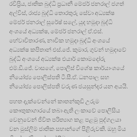
රවිප්‍රිය, ජාතික බුද්ධි ප්‍රධානී මේජර් ජනරාල් ජගත්
අල්විස්, රාජ්‍ය බුද්ධි තොරතුරු සේවා අධ්‍යක්ෂ
මේජර් ජනරාල් සුරේෂ් සලේ, යුද හමුදා බුද්ධි
අංශයේ අධ්‍යක්ෂ, මේජර් ජනරාල් ඒ.එස්.
හේවාවිතාරණ, නාවික හමුදා බුද්ධි අංශයේ
අධ්‍යක්ෂ කපිතාන් එස්.ජේ. කුමාර, ගුවන් හමුදාවේ
බුද්ධි අංශයේ අධ්‍යක්ෂ එයාර් කොමදෝරු
එම්.ඩී.ජේ. වාසගේ, පොලිස් විශේෂ කාර්යාංශයේ
නියෝජ්‍ය පොලිස්පති ටී.සී.ඒ. ධනපාල සහ
නියෝජ්‍ය පොලිස්පති වරුණ ජයසුන්දර යන අයයි.
පහත දැක්වෙන්නේ කාතන්කුඩි උරුම
කෞතුකාගාරයේ තබා ඇති ලංකාවේ පොලිසිය
වෙනුවෙන් ජීවිත පරිත්‍යාග කළ පළමු පුද්ගලයා
වන මුස්ලිම් ජාතික සභාන්ගේ පිළිරුවකි. ඔහු මිය