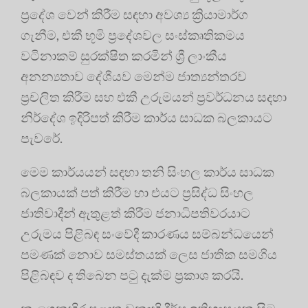
ප්‍රදේශ වෙන් කිරීම සඳහා අවශ්‍ය ක්‍රියාමාර්ග
ගැනීම, එකී භූමි ප්‍රදේශවල සංස්කෘතිකමය
වටිනාකම් සුරක්ෂිත කරමින් ශ්‍රී ලාංකීය
අනන්‍යතාව දේශීයව මෙන්ම ජාත්‍යන්තරව
ප්‍රචලිත කිරීම සහ එකී උරුමයන් ප්‍රවර්ධනය සදහා
නිර්දේශ ඉදිරිපත් කිරීම කාර්ය සාධක බලකායට
පැවරේ.
මෙම කාර්යයන් සඳහා තනි සිංහල කාර්ය සාධක
බලකායක් පත් කිරීම හා එයට ප්‍රසිද්ධ සිංහල
ජාතිවාදීන් ඇතුළත් කිරීම ජනාධිපතිවරයාට
උරුමය පිළිබඳ සංවේදී කාරණය සම්බන්ධයෙන්
පමණක් නොව සමස්තයක් ලෙස ජාතික සමගිය
පිළිබඳව ද තිබෙන පටු දැක්ම ප්‍රකාශ කරයි.