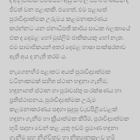
ජීවත් වන පළාතකි. එහෙත්, එම පළාතේ
පුරාවිද්‍යාත්මක උරුමය කළමනාකරණය
කරන්නට යන ජනාධිපති කාර්ය සාධක බලකායේ
එක ද දෙමළ හෝ මුස්ලිම් ජාතිකයකු හෝ නැත.
එම සාමාජිකයන් අතර දෙමළ භාෂා සාක්ෂරතාව
ඇති අය ද නැති තරම් ය.
නැගෙනහිර පළාතට අයත් පුරාවිද්‍යාත්මක
වටිනාකමක් සහිත ස්ථාන හඳුනා ගැනීම,
හඳුනාගත් ස්ථාන හා පුරාවස්තු සංරක්ෂණය හා
ප්‍රතිස්ථාපනය, පුරාවිද්‍යාත්මක උරුම
කළමනාකරණය සඳහා සුදුසු වැඩපිළිවෙළක්
හඳුනා ගැනීම හා ක්‍රියාත්මක කිරීම, පුරාවිද්‍යාත්මක
භූමි සදහා වෙන් කළ යුතු ඉඩම් ප්‍රමාණ හඳුනා
ගැනීම සහ නිශ්චිතව හා නිත්‍යානුකූලව භූමි