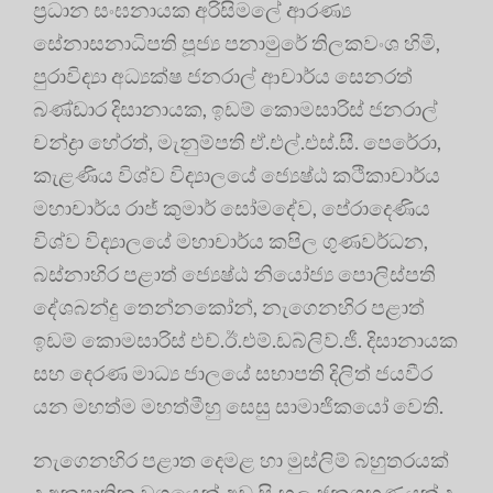
ප්‍රධාන සංඝනායක අරිසිමලේ ආරණ්‍ය
සේනාසනාධිපති පූජ්‍ය පනාමුරේ තිලකවංශ හිමි,
පුරාවිද්‍යා අධ්‍යක්ෂ ජනරාල් ආචාර්ය සෙනරත්
බණ්ඩාර දිසානායක, ඉඩම් කොමසාරිස් ජනරාල්
චන්ද්‍රා හේරත්, මැනුම්පති ඒ.එල්.එස්.සී. පෙරේරා,
කැළණිය විශ්ව විද්‍යාලයේ ජ්‍යෙෂ්ඨ කථිකාචාර්ය
මහාචාර්ය රාජ් කුමාර් සෝමදේව, පේරාදෙණිය
විශ්ව විද්‍යාලයේ මහාචාර්ය කපිල ගුණවර්ධන,
බස්නාහිර පළාත් ජ්‍යෙෂ්ඨ නියෝජ්‍ය පොලිස්පති
දේශබන්දු තෙන්නකෝන්, නැගෙනහිර පළාත්
ඉඩම් කොමසාරිස් එච්.ඊ.එම්.ඩබ්ලිව්.ජී. දිසානායක
සහ දෙරණ මාධ්‍ය ජාලයේ සභාපති දිලිත් ජයවීර
යන මහත්ම මහත්මීහු සෙසු සාමාජිකයෝ වෙති.
නැගෙනහිර පළාත දෙමළ හා මුස්ලිම් බහුතරයක්
ද අනුපාතික වශයෙන් අඩු සිංහල ජනගහණයක් ද