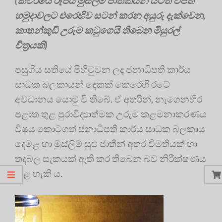
(කවරයේ රූපය මුස්ලිම් ජාතිකයන් යටත් විජිත
හමුදාවලට එරෙහිව සටන් කරන අයුරු දැක්වෙන,
කාතන්කුඩි උරුම කටුගෙයි තිබෙන මියුරල්
චිත්‍රයකි)
පසුගිය සතියේ පිහිටුවන ලද ජනාධිපති කාර්ය
සාධක බලකායන් දෙකක් කෙරෙහි රටේ
අවධානය යොමු වී තිබේ. ඒ අතරින්, නැගෙනහිර
පළාත තුළ පුරාවිද්‍යාත්මක උරුම කළමනාකරණය
විෂය කොටගත් ජනාධිපති කාර්ය සාධක බලකාය
දෙමළ හා මුස්ලිම් සුළු ජාතීන් අතර විමතියක් හා
තදබල සැකයක් ඇති කර තිබෙන බව නිරීක්ෂණය
කළ හැකි ය.