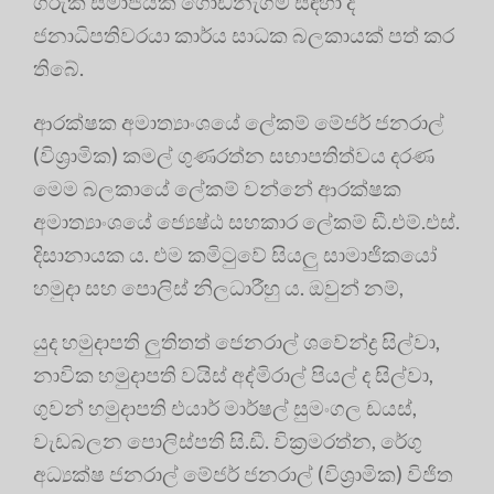
ගරුක සමාජයක් ගොඩනැගීම සඳහා ද
ජනාධිපතිවරයා කාර්ය සාධක බලකායක් පත් කර
තිබේ.
ආරක්ෂක අමාත්‍යාංශයේ ලේකම් මේජර් ජනරාල්
(විශ්‍රාමික) කමල් ගුණරත්න සභාපතිත්වය දරණ
මෙම බලකායේ ලේකම් වන්නේ ආරක්ෂක
අමාත්‍යාංශයේ ජ්‍යෙෂ්ඨ සහකාර ලේකම් ඩී.එම්.එස්.
දිසානායක ය. එම කමිටුවේ සියලු සාමාජිකයෝ
හමුදා සහ පොලිස් නිලධාරීහු ය. ඔවුන් නම්,
යුද හමුදාපති ලුතිතත් ජෙනරාල් ශවේන්ද්‍ර සිල්වා,
නාවික හමුදාපති වයිස් අද්මිරාල් පියල් ද සිල්වා,
ගුවන් හමුදාපති එයාර් මාර්ෂල් සුමංගල ඩයස්,
වැඩබලන පොලිස්පති සි.ඩී. වික්‍රමරත්න, රේගු
අධ්‍යක්ෂ ජනරාල් මේජර් ජනරාල් (විශ්‍රාමික) විජිත