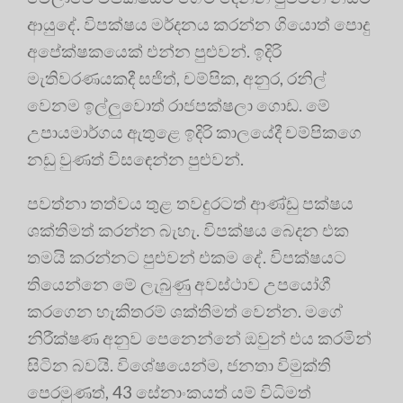
ආයුදේ. විපක්ෂය මර්දනය කරන්න ගියොත් පොදු
අපේක්ෂකයෙක් එන්න පුළුවන්. ඉදිරි
මැතිවරණයකදී සජිත්, චම්පික, අනුර, රනිල්
වෙනම ඉල්ලුවොත් රාජපක්ෂලා ගොඩ. මේ
උපායමාර්ගය ඇතුළෙ ඉදිරි කාලයේදී චම්පිකගෙ
නඩු වුණත් විසඳෙන්න පුළුවන්.
පවත්නා තත්වය තුළ තවදුරටත් ආණ්ඩු පක්ෂය
ශක්තිමත් කරන්න බැහැ. විපක්ෂය බෙදන එක
තමයි කරන්නට පුළුවන් එකම දේ. විපක්ෂයට
තියෙන්නෙ මේ ලැබුණු අවස්ථාව උපයෝගී
කරගෙන හැකිතරම් ශක්තිමත් වෙන්න. මගේ
නිරීක්ෂණ අනුව පෙනෙන්නේ ඔවුන් එය කරමින්
සිටින බවයි. වි‍ශේෂයෙන්ම, ජනතා විමුක්ති
පෙරමුණත්, 43 සේනාංකයත් යම් විධිමත්