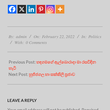
2022-
02-
By:
admin
On:
February 22, 2022
In:
Politics
22
With:
0 Comments
Previous Post:
හඳගමගේ ඇල්බොරාදා මා රසවිඳින
හැටි
Next Post:
හුජ්ජගල හා සක්කිලි ප්‍රජාව
LEAVE A REPLY
Your email address will not be published.
Required