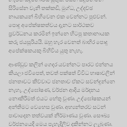
සිරිසේන වැනි තක්කඩි, මුග්ධ, උද්දච්ඡ
නායකයන් බිහිවෙන එක වෙන්නට පුළුවන්.
පොදු අපේක්ෂකත්වය දැනට සාර්ථකව
ප්‍රවර්ධනය කරමින් ඉන්නෙ හිටපු කතානායක
කරු ජයසූරියයි. ඔහු හැර වෙනත් බාහිර පොදු
අපේක්ෂකයකු බිහිවිය යුතු නැහැ.
ආණ්ඩුව කලින් ගෙදර යවන්නට පාරට එන්නය
කියලා ජවිපෙත්, තවත් පක්ෂත් විවිධ භාෂාවලින්
ජනතාවට කිව්වාට ජනතාව ඒකට සවන්දුන්නෙ
නැහැ. උද්ඝෝෂණ, වර්ජන ආදිය මර්දනය
නොකිරීමත් එයට හේතු වුණා. උද්ඝෝෂකයන්
අන්තිමට වෙහෙස වුණා. අභ්‍යන්තරව සටන්
පාවාදෙන තත්වයක් නිර්මාණය වුණා. සෞඛ්‍ය
වර්ජනයෙදි මෙය පැහැදිලිව දකින්නට ලැබුණා.