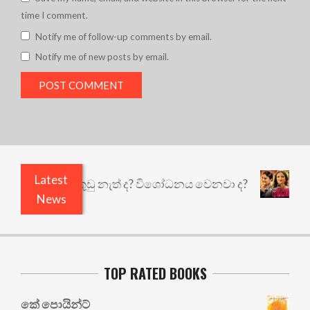
time I comment.
Notify me of follow-up comments by email.
Notify me of new posts by email.
Latest
ෙයි ඇතුළෙයි කුඩු නැත් ද? විශෝධනය වෙනවා ද?
අභ
News
TOP RATED BOOKS
කේ පොයින්ට්