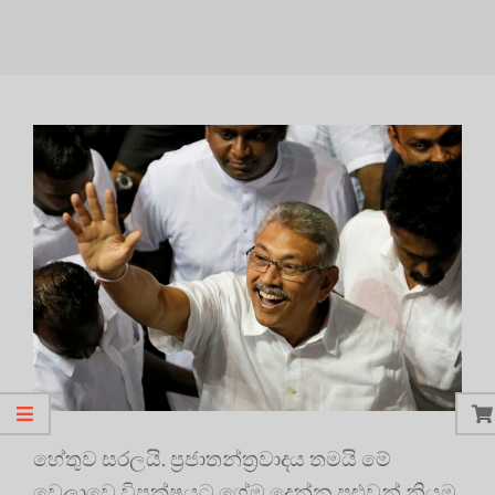
හේතුව සරලයි. ප්‍රජාතන්ත්‍රවාදය තමයි මේ
වෙලාවෙ විපක්ෂයට ගේම දෙන්න පුළුවන් නියම