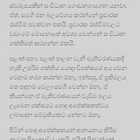
ස්වරූපයකින් සංවිධාන ගොඩනගාගෙන යනවා.
ඒත්, සමගි ජන බලවේගය කරන්නේ ප්‍රචාරක
රැස්වීම් පවත්වන එකයි. ප්‍රචාරක රැස්වීම්වලට
වඩා මේ මොහොතේ අවශ්‍ය වෙන්නේ සංවිධාන
ශක්තිමත් කරගන්න එකයි.
පළාත් සභා, පළාත් පාලන වැනි මැතිවරණයකදී
හැකි උපරිම ශක්තිය යොදා විපක්ෂයේ අය වෙන
වෙනම තරග කරන්න ඕනැ. ඉන්පසු, ඒ ප්‍රතිඵලය
මත පදනම් වෙලා සමගි වෙන්න ඕනැ. ඒ
කියන්නෙ ඒ මැතිවරණයෙන් වැඩිම බලය
ලැබෙන පක්ෂයට පොදු අපේක්ෂකත්වය
ලබාදෙන සම්මුතියකට යන්නට ඕනැ.
පිටින් පොදු අපේක්ෂකයන් ආනයනය කිරීම
නැවත සිදුනොවිය යුතුයි. එයින් සිදුවන්නේ