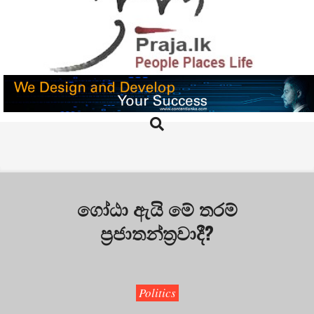
Skip
to
content
PRAJA.LK
Search
Primary
Navigation
Menu
ගෝඨා ඇයි මේ තරම්
ප්‍රජාතන්ත්‍රවාදී?
Politics