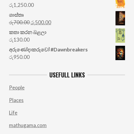
රු
1,250.00
ශාස්තෘ
Original
Current
රු
700.00
රු
500.00
price
price
කතා කරන බළලා
was:
is:
රු
130.00
රු700.00.
රු500.00.
අරු‍ණෝදාකරුවෝ #Dawnbreakers
රු
950.00
USEFULL LINKS
People
Places
Life
mathugama.com