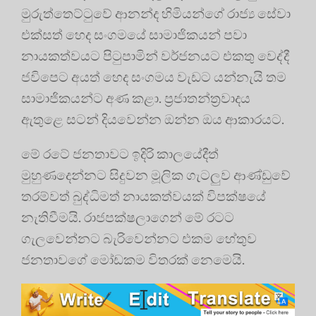
මුරුත්තෙට්ටුවේ ආනන්ද හිමියන්ගේ රාජ්‍ය සේවා
එක්සත් හෙද සංගමයේ සාමාජිකයන් පවා
නායකත්වයට පිටුපාමින් වර්ජනයට එකතු වෙද්දී
ජවිපෙට අයත් හෙද සංගමය වැඩට යන්නැයි තම
සාමාජිකයන්ට අණ කළා. ප්‍රජාතන්ත්‍රවාදය
ඇතුළෙ සටන් දියවෙන්න ඔන්න ඔය ආකාරයට.
මේ රටේ ජනතාවට ඉදිරි කාලයේදීත්
මුහුණදෙන්නට සිදුවන මූලික ගැටලුව ආණ්ඩුවේ
තරම්වත් බුද්ධිමත් නායකත්වයක් විපක්ෂයේ
නැතිවීමයි. රාජපක්ෂලාගෙන් මේ රටට
ගැලවෙන්නට බැරිවෙන්නට එකම හේතුව
ජනතාවගේ මෝඩකම විතරක් නෙමෙයි.