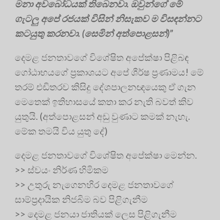
මනා අවබෝධයක් තිබෙනවා. ඔවුන්ගේ මේ
ගැටලු අපේ රජයක් විසින් නිසැකව ම විසඳන්නට
කටයුතු කරනවා. (සෙමින් අත්පොළසන්)”
දෙමළ ජනතාවගේ විශේෂිත අපේක්ෂා පිළිබඳ
ගෝඨාභයගේ ප්‍රකාශයට අපේ ශීර්ෂ ප්‍රණාමය! මේ
තරම් එඩිතරව කිසිදු දේශපාලනඥයෙකු ඒ ගැන
මෙතෙක් ඉතිහාසයේ කතා කර නැති බවත් කිව
යුතුයි. (අත්පොළසන් අඩු වුණාට කමක් නැහැ.
මේක තමයි විය යුතු දේ)
දෙමළ ජනතාව‍‍ගේ විශේෂිත අපේක්ෂා මෙන්න.
>> ස්වයං නිර්ණ හිමිකම
>> උතුරු නැගෙනහිර දෙමළ ජනතාවගේ
සාම්ප්‍රදායික නිජබිම බව පිළිගැනීම
>> දෙමළ ජනයා ජාතියක් ලෙස පිළිගැනීම