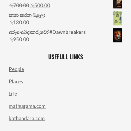
Original
Current
රු
700.00
රු
500.00
price
price
කතා කරන බළලා
was:
is:
රු
130.00
රු700.00.
රු500.00.
අරු‍ණෝදාකරුවෝ #Dawnbreakers
රු
950.00
USEFULL LINKS
People
Places
Life
mathugama.com
kathandara.com