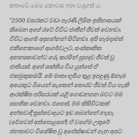
කතාවේ මෙම කොටස ඉතා වැදගත් ය.
“2500 වසරකට වඩා පැරණි ලිඛිත ඉතිහාසයක්
තිබෙන අපේ රටේ විවිධ ජාතීන් ජීවත් වෙනවා.
විවිධ ආගම් අදහන්නන් සිටිනවා. අපි හැමදාමත්
එකිනෙකාගේ ආගම්වලට, සංස්කෘතික
අනන්‍යතාවන්ට ගරු කරමින් සුහදව ජීවත් වූ
ජාතියක්. අපේ ශක්තිය විය යුත්තේ ඒ
එකමුතුකමයි. මේ මාතෘ භූමිය තුළ ඉපදුණු ඕනෑම
අයෙකුට බියෙන් සැකෙන් තොරව ජීවත් විය හැකි
ආරක්ෂිත පරිසරයක් යළි ගොඩනගන බවට මම
සහතික වෙනවා. එහෙත්, මම කිසිවිටකත්
අන්තවාදී ත්‍රස්තවාදයට ඉඩ තබන්නේ නැහැ.
(වේගවත් අත්පොළසන්) ඒ වගේම උතුරේ
ජනතාවට විශේෂිත වූ අපේක්ෂාවන් ගැන අපට