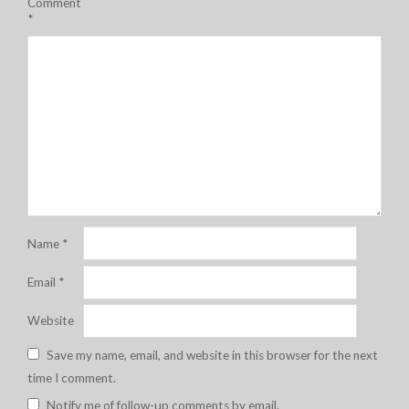
Comment
*
Name
*
Email
*
Website
Save my name, email, and website in this browser for the next
time I comment.
Notify me of follow-up comments by email.