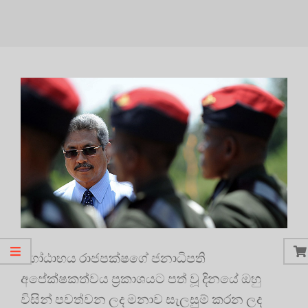
ගෝඨාභය රාජපක්ෂගේ ජනාධිපති
අපේක්ෂකත්වය ප්‍රකාශයට පත් වූ දිනයේ ඔහු
විසින් පවත්වන ලද මනාව සැලසුම් කරන ලද