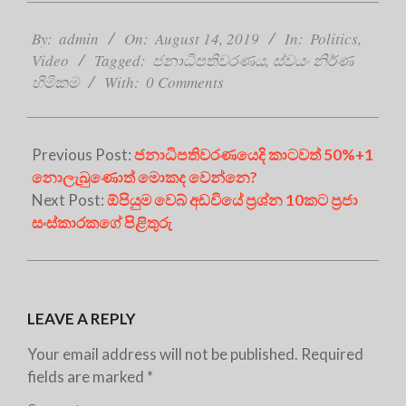
2019-
08-
By:
admin
On:
August 14, 2019
In:
Politics
,
14
Video
Tagged:
ජනාධිපතිවරණය
,
ස්වයං නිර්ණ
හිමිකම
With:
0 Comments
Previous Post:
ජනාධිපතිවරණයෙදි කාටවත් 50%+1
නොලැබුණොත් මොකද වෙන්නෙ?
Next Post:
ඕපියුම වෙබ් අඩවියේ ප්‍රශ්න 10කට ප්‍රජා
සංස්කාරකගේ පිළිතුරු
LEAVE A REPLY
Your email address will not be published.
Required
fields are marked
*