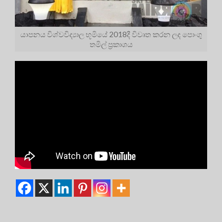
යාපනය විශ්වවිද්‍යාල භූමියේ 2018දී විවෘත කරන ලද පොංගු
තමිල් ප්‍රකාශය