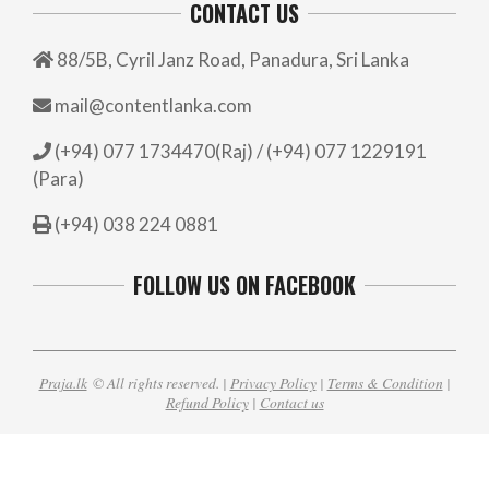
CONTACT US
88/5B, Cyril Janz Road, Panadura, Sri Lanka
mail@contentlanka.com
(+94) 077 1734470(Raj) / (+94) 077 1229191
(Para)
(+94) 038 224 0881
FOLLOW US ON FACEBOOK
Praja.lk
© All rights reserved. |
Privacy Policy
|
Terms & Condition
|
Refund Policy
|
Contact us