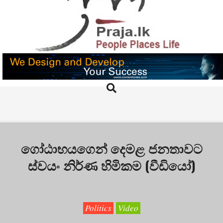
Skip
to
content
PRAJA.LK
Search
Primary
Navigation
Menu
ගෝඨාභයගෙන් දෙමළ ජනතාවට
ස්වයං නිර්ණ හිමිකම (වීඩියෝ)
Politics
Video