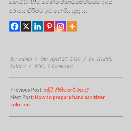
කොවිඩ්-19ට මෙන්ම ඒකාධිපතිත්වයට ද අප
පරාජය කිරීමට ඉඩ නොදිය යුතු ය.
2020-
04-
By:
admin
On:
April 27, 2020
In:
Health
,
27
Politics
With:
0 Comments
Previous Post:
ඇඳිරි නීතිය සාර්ථක ද?
Next Post:
How to prepare hand sanitizer
solution