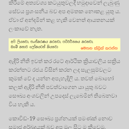
කිරීමේ අත්‍යවශ්‍ය කටයුතුවලදී හමුදාවෙන් ලැබුණු
සේවය ප්‍රශංසනීය බව අප අමතක නොකළ යුතු ය.
ඒවා ඒ අන්දමින් කළ හැකි වෙනත් ආයතනයක්
ලංකාවේ නැත.
ඇඳිරි නීති ඉවත් කර රටේ ආර්ථික ක්‍රියාවලිය සක්‍රිය
කරන්නට රජය විසින් කරන ලද සැලසුම්වලට
කුමක් වේ ද යන්න අපැහැදිලි ය. තවත් බොහෝ
කලක් ඇඳිරි නීති පවත්වාගෙන යා යුතු බවට
සෞඛ්‍ය අංශවලින් උපදෙස් ලැබෙමින් තිබෙනවා
විය හැකි ය.
කොවිඩ්-19 සෞඛ්‍ය ප්‍රශ්නයක් පමණක් නොව
සමාජ අර්බුදයක් බව අප මුල සිට ම කීවෙමු.