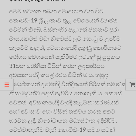
මෙම සටහන තබන මොහොත වන විට
කොවිඩ්-19 ශ්‍රී ලංකාව තුළ වේගයෙන් ව්‍යාප්ත
වෙමින් තිබේ. බස්නාහිර පළාතේ ජනතාව පුරා
මාසයකටත් වඩා නිවෙස්වලට කොටු වී උපරිම
කැපවීම් කළත්, අවසානයේදී දකුණු කොරියාවේ
රෝගය වේගයෙන් පැතිරීමට ඉවහල් වූ සුප්‍රකට
31වන රෝගියා විසින් කරන ලද කාර්යය
අවසානයේදී කළේ රජය විසින් ම ය. හමුදා
සාමාජිකයන් ද මෙහිදී වින්දිතයන් පිරිසක් පමණක්
නිසා ඔවුන්ට දොස් පැවරිය නොහැකි ය. කෙසේ
වෙතත්, අවසානයේදී වැරදි කළමනාකරණයක්
හෝ අවාසාව හෝ විසින් තත්වය නරක අතට
හරවන ලදී. නිරෝධායන මධ්‍යස්ථාන ඉදිකිරීම,
පවත්වාගැනීම වැනි කොවිඩ්-19 සමග සටන්