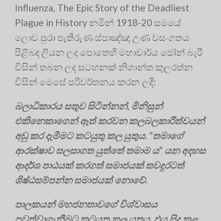
Influenza, The Epic Story of the Deadliest
Plague in History නමින් 1918-20 සමයේ
ලොව පුරා පැතිරුණ ස්පාඤ්ඤ උණ වසංගතය
පිළිබඳ ලියන ලද පොතෙහි මහාචාර්ය ජෝන් බැරී
විසින් තබන ලද සටහනක් නිශාන්ත කුලරත්න
විසින් මෙසේ පරිවර්තනය කරන ලදී:
බලාධිකාරය සතුව සිටින්නන්, මිනිසුන්
එකිනෙකාගෙන් ඈත් කරවන කලබලකාරීත්වයන්
අඩු කර දැමීමට කටයුතු කල යුතුය. “තමාගේ
ආරක්ෂාව සලසාගත යුත්තේ තමාම ය” යන අදහස
ආදර්ශ පාඨයක් කරගත් සමාජයක් තවදුරටත්
ශිෂ්ඨසම්පන්න සමාජයක් නොවේ.
පාලකයන් මහජනතාවගේ විශ්වාසය
පවත්වාගැනීමට කටයුතු කල යුතුය. එය සිදු කළ