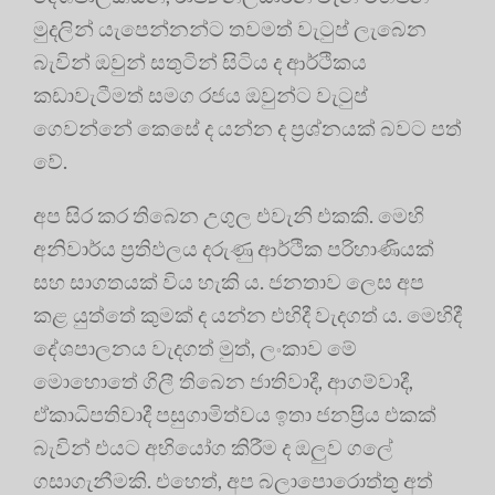
මුදලින් යැපෙන්නන්ට තවමත් වැටුප් ලැබෙන
බැවින් ඔවුන් සතුටින් සිටිය ද ආර්ථිකය
කඩාවැටීමත් සමග රජය ඔවුන්ට වැටුප්
ගෙවන්නේ කෙසේ ද යන්න ද ප්‍රශ්නයක් බවට පත්
වේ.
අප සිර කර තිබෙන උගුල එවැනි එකකි. මෙහි
අනිවාර්ය ප්‍රතිඵලය දරුණු ආර්ථික පරිහාණියක්
සහ සාගතයක් විය හැකි ය. ජනතාව ලෙස අප
කළ යුත්තේ කුමක් ද යන්න එහිදී වැදගත් ය. මෙහිදී
දේශපාලනය වැදගත් මුත්, ලංකාව මේ
මොහොතේ ගිලී තිබෙන ජාතිවාදී, ආගම්වාදී,
ඒකාධිපතිවාදී පසුගාමිත්වය ඉතා ජනප්‍රිය එකක්
බැවින් එයට අභියෝග කිරීම ද ඔලුව ගලේ
ගසාගැනීමකි. එහෙත්, අප බලාපොරොත්තු අත්