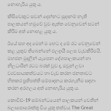
නොහැරිය යුතු ය.
කිසිවෙකුට සවන් දෙන්නට සූදානම් නැති
පාලකයන් හමුවේ වුව ඇත්ත වෙනුවෙන් සටන්
කිරීම අත් නොහළ යුතු ය.
ඊයේ සහ අද මෙන් ම හෙට ද මේ රට වෙනුවෙන්
කළ යුතුව තිබෙන්නේ ඵලදායී ලෙස වැඩකිරීමයි.
මහජන මුදලින් යැපෙන දේශපාලකයන් හා
නිලධාරීන් රටට බරක් වුව ද, ඔවුන් ලවා
ව්‍යවසායකත්වයට හා වැඩ කරන ජනතාවට
හිතකර ප්‍රතිපත්ති සම්පාදනය කරගැනීම සඳහා
කරන අරගලය අත් නොහැරිය යුතු ය.
කොවිඩ්-19 සම්බන්ධයෙන් පාලකයන් වෙතින්
බලාපොරොත්තු විය යුතු තත්වය The Great