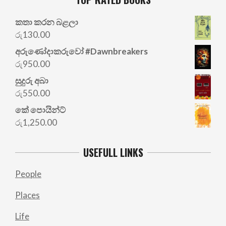
කතා කරන බළලා
රු
130.00
අරු‍ණෝදාකරුවෝ #Dawnbreakers
රු
950.00
සුදුරු අබා
රු
550.00
කේ පොයින්ට්
රු
1,250.00
USEFULL LINKS
People
Places
Life