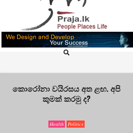
Skip
to
content
PRAJA.LK
Search
Primary
Navigation
Menu
කොරෝනා වයිරසය අත ළඟ. අපි
කුමක් කරමු ද?
Health
Politics