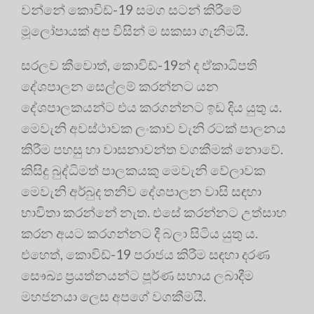
වන්නේ කොවිඩ්-19 සමග සටන් කිරීමේ
මූලෝපායක් අප විසින් ම සකසා ගැනීමයි.
සරලව කීවොත්, කොවිඩ්-19න් ද ඒකාධිපති
දේශපාලන සෙල්ලම් කරන්නට යන
දේශපාලකයන්ට එය කරගන්නට ඉඩ දිය යුතු ය.
මෙවැනි අවස්ථාවක ලංකාව වැනි රටක් පාලනය
කිරීම පහසු හා වාසනාවන්ත වගකීමක් නොවේ.
කිසිදු බුද්ධිමත් පාලකයකු මෙවැනි වේලාවක
මෙවැනි අර්බුද තනිව දේශපාලන වාසි සඳහා
භාවිතා කරන්නේ නැත. එසේ කරන්නට උත්සාහ
කරන අයට කරගන්නට දී බලා සිටිය යුතු ය.
එහෙත්, කොවිඩ්-19 පරාජය කිරීම සඳහා දරණ
සෞඛ්‍ය ප්‍රයත්නයන්ට පූර්ණ සහාය ලබාදීම
මහජනයා ලෙස අපගේ වගකීමයි.