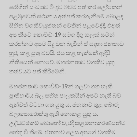
රෝගීන් සංඛ්‍යාව බිංදුව බවට පත් කර ලෝකෙන්
පළමුවෙනි ස්ථානය අත්පත් කරගැනීමේ බොළඳ
සිහින වගකිවයුත්තන් වෙතින් පළවෙද්දී, එදාත්
අප කීවේ කොවිඩ්-19 සමග දිගු කලක් සටන්
කරන්නට අපට සිදු වන බැවින් ඒ සඳහා ජනතාව
හුරු කළ යුතු බවයි. එය කළ හැක්කේ ඇඳිරි
නීතියෙන් නොවේ. මහජනතාව වගකිව යුතු
තත්වයට පත් කිරීමෙනි.
මහජනතාව කොවිඩ්-19න් ගලවා ගත හැකි
ප්‍රාතිහාර්ය බල සහිත පාලකයින් අපට නැති බව
දැන්වත් වටහා ගත යුතු ය. ජනතාව තුළ බොරු
බලාපොරොත්තු ඇති නොකළ යුතු ය.
උද්ධච්ඡකම් බොහෝ වැරදි කළමනාකරණයන්ට
හේතු වී තිබේ. ජනතාව ලෙස අපගේ වගකීම