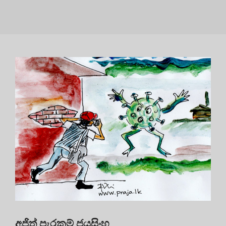
අජිත් පැරකුම් ජයසිංහ