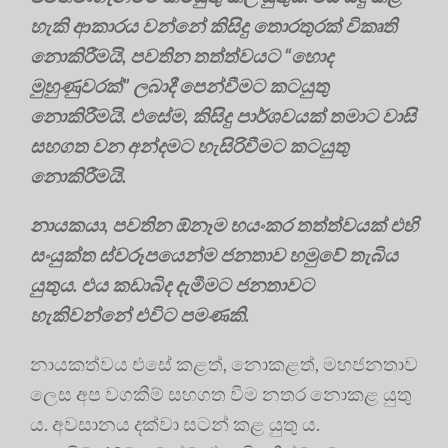
හැකි ආකාරය වන්නේ කිසිදු තොරතුරක් විකෘති
නොකිරීමයි, පවතින තත්ත්වයට “හොද
මුහුණුවරක්” ලබාදී පෙන්වීමට කටයුතු
නොකිරීමයි. එසේම, කිසිදු පාර්ශවයක් තමාට වාසි
සහගත වන අන්දමට හැසිරිවීමට කටයුතු
නොකිරීමයි.
නායකයා, පවතින ඕනෑම භයංකර තත්ත්වයක් එහි
සංයුක්ත ස්වරූපයෙන්ම ජනතාව හමුවේ තැබිය
යුතුය. එය කඩාබිද දැමීමට ජනතාවට
හැකිවන්නේ එවිට පමණකි.
නායකත්වය එසේ කළත්, නොකළත්, මහජනතාව
ලෙස අප වගකීම් සහගත වීම නතර නොකළ යුතු
ය. අවසානය දක්වා සටන් කළ යුතු ය.