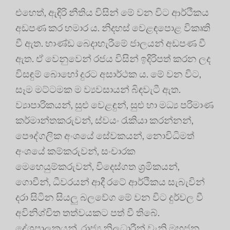
එහෙත්, ඇඳිරි නීතිය විසින් මේ වන විට ආර්ථිකය
අඩපණ කර හමාර ය. නිදහස් වෙළඳපොළ විකෘති
වී ඇත. භාණ්ඩ බෙදාහැරීමේ ජාලයන් අඩපණ වී
ඇත. ඒ වෙනුවෙන් රජය විසින් ඉදිරිපත් කරන ලද
විසඳුම් බොහෝ දුරට අසාර්ථක ය. මේ වන විට,
සෑම මට්ටමක ම ව්‍යවසායන් බිඳවැටී ඇත.
ව්‍යාපාරිකයන්, සුළු වෙළඳුන්, සුළු හා මධ්‍ය පරිමාණ
කර්මාන්තකරුවන්, ස්වයං රැකියා කරන්නන්,
පෞද්ගලික අංශයේ සේවකයන්, නොවිධිමත්
අංශයේ කම්කරුවන්, සංචාරක
මෙහෙයුම්කරුවන්, විදෙස්ගත ශ්‍රමිකයන්,
ගොවීන්, ධීවරයන් ආදී රටේ ආර්ථිකය සැබැවින්
දරා සිටින සියලු බලවේග මේ වන විට දුර්වල වී
අවිනිශ්චිත තත්වයකට පත් වී තිබේ.
දේශපාලකයන්, රාජ්‍ය නිලධාරීන් වැනි මහජන