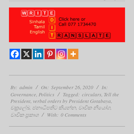
2020-
09-
By:
admin
On:
September 26, 2020
In:
26
Governance
,
Politics
Tagged:
circulars
,
Tell the
President
,
verbal orders by President Gotabaya
,
චක්‍රලේඛ
,
ජනාධිපතිට කියන්න
,
වාචික නියෝග
,
වාචික ප්‍රකාශ
With:
0 Comments