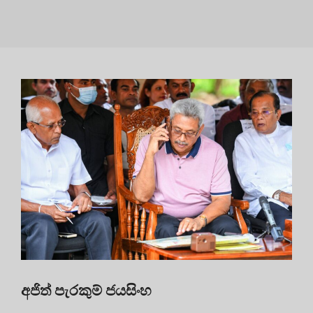
අජිත් පැරකුම් ජයසිංහ