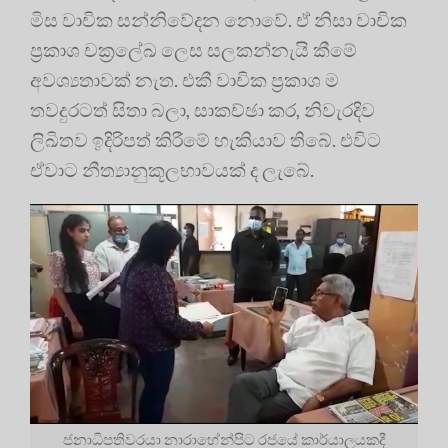
මිස වාචික සන්නිවේදන නොවේ. ඒ නිසා වාචික
ප්‍රකාශ චක්‍රලේඛ ලෙස සලකන්නැයි කීමේ
අවශ්‍යතාවක් නැත. එකී වාචික ප්‍රකාශ ම
තවදුරටත් සිතා බලා, සාකච්ඡා කර, නිවැරදිව
ලිඛිතව ඉදිරිපත් කිරීමේ හැකියාව තිබේ. එවිට
ඒවාට නීත්‍යානුකූලභාවයක් ද ලැබේ.
ජනාධිපතිවරයා නාරාහේන්පිට රජයේ කාර්යාලයකදී