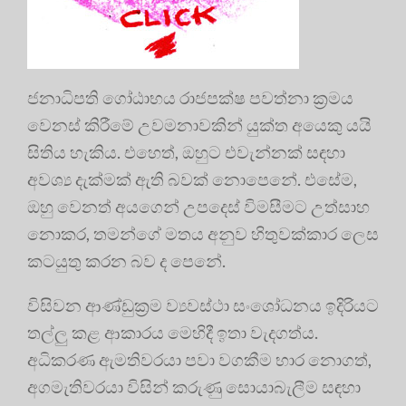
ජනාධිපති ගෝඨාභය රාජපක්ෂ පවත්නා ක්‍රමය
වෙනස් කිරීමේ උවමනාවකින් යුක්ත අයෙකු යයි
සිතිය හැකිය. එහෙත්, ඔහුට එවැන්නක් සඳහා
අවශ්‍ය දැක්මක් ඇති බවක් නොපෙනේ. එසේම,
ඔහු වෙනත් අයගෙන් උපදෙස් විමසීමට උත්සාහ
නොකර, තමන්ගේ මතය අනුව හිතුවක්කාර ලෙස
කටයුතු කරන බව ද පෙනේ.
විසිවන ආණ්ඩුක්‍රම ව්‍යවස්ථා සංශෝධනය ඉදිරියට
තල්ලු කළ ආකාරය මෙහිදී ඉතා වැදගත්ය.
අධිකරණ ඇමතිවරයා පවා වගකීම භාර නොගත්,
අගමැතිවරයා විසින් කරුණු සොයාබැලීම සඳහා