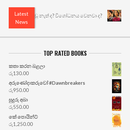
Latest
යි ඇතුළෙයි කුඩු නැත් ද? විශෝධනය වෙනවා ද?
අභිස
News
TOP RATED BOOKS
කතා කරන බළලා
රු
130.00
අරු‍ණෝදාකරුවෝ #Dawnbreakers
රු
950.00
සුදුරු අබා
රු
550.00
කේ පොයින්ට්
රු
1,250.00