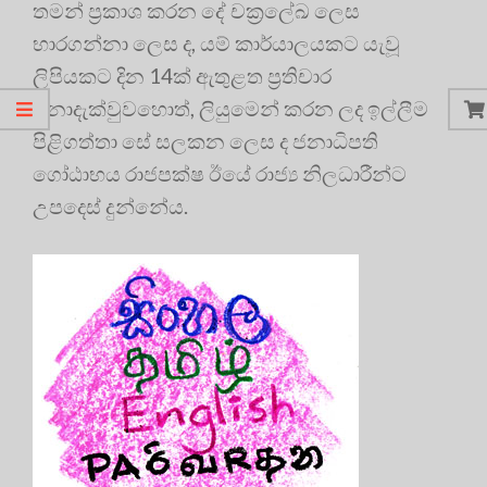
තමන් ප්‍රකාශ කරන දේ චක්‍රලේඛ ලෙස
භාරගන්නා ලෙස ද, යම් කාර්යාලයකට යැවූ
ලිපියකට දින 14ක් ඇතුළත ප්‍රතිචාර
නොදැක්වුවහොත්, ලියුමෙන් කරන ලද ඉල්ලීම
පිළිගත්තා සේ සලකන ලෙස ද ජනාධිපති
ගෝඨාභය රාජපක්ෂ ඊයේ රාජ්‍ය නිලධාරීන්ට
උපදෙස් දුන්නේය.