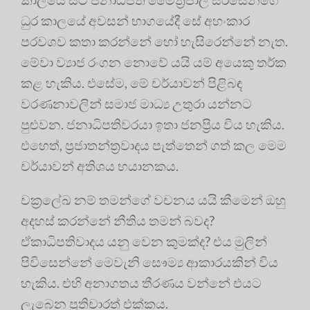
ධුර කාලයේ අවසන් භාගයේදී සේ අහංකාර
පරවශව කතා කරන්නේ හෝ හැසිරෙන්නේ නැත.
මේවා ව්‍යාජ රංගන නොවේ යයි යම් අයෙකු තර්ක
කළ හැකිය. එසේම, මේ චර්යාවන් පිළිබඳ
වරණනාවලින් සමාජ මාධ්‍ය උතුරා යන්නට
පුළුවන. ජනාධිපතිවරයා ඉතා ජනප්‍රිය විය හැකිය.
එහෙත්, ප්‍රජාතන්ත්‍රවාදය පැත්තෙන් ගත් කල මෙම
චර්යාවන් අතිශය භයානකය.
චක්‍රලේඛ නම් තමන්ගේ වචනය යයි කීමෙන් ඔහු
අදහස් කරන්නේ නීතිය තමන් බවද?
ඒකාධිපතිවාදය යනු වෙන කුමක්ද? එය මුලින්
පිවිසෙන්නේ මෙවැනි සෞම්‍ය ආකාරයකින් විය
හැකිය. එහි අනාගතය තීරණය වන්නේ එයට
ලැබෙන ප්‍රතිචාරත් එක්කය.