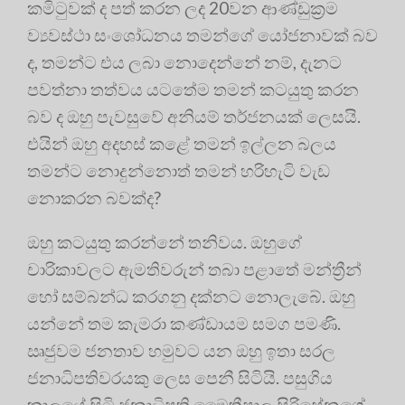
කමිටුවක් ද පත් කරන ලද 20වන ආණ්ඩුක්‍රම
ව්‍යවස්ථා සංශෝධනය තමන්ගේ යෝජනාවක් බව
ද, තමන්ට එය ලබා නොදෙන්නේ නම්, දැනට
පවත්නා තත්වය යටතේම තමන් කටයුතු කරන
බව ද ඔහු පැවසුවේ අනියම් තර්ජනයක් ලෙසයි.
එයින් ඔහු අදහස් කළේ තමන් ඉල්ලන බලය
තමන්ට නොදුන්නොත් තමන් හරිහැටි වැඩ
නොකරන බවක්ද?
ඔහු කටයුතු කරන්නේ තනිවය. ඔහුගේ
චාරිකාවලට ඇමතිවරුන් තබා පළාතේ මන්ත්‍රීන්
හෝ සම්බන්ධ කරගනු දක්නට නොලැබේ. ඔහු
යන්නේ තම කැමරා කණ්ඩායම සමග පමණි.
ඍජුවම ජනතාව හමුවට යන ඔහු ඉතා සරල
ජනාධිපතිවරයකු ලෙස පෙනී සිටියි. පසුගිය
කාලයේ සිටි ජනාධිපති මෛත්‍රීපාල සිරිසේනගේ