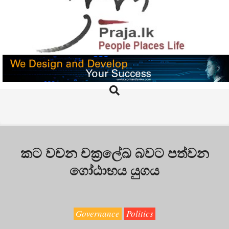
Skip
to
content
PRAJA.LK
Search
Primary
Navigation
Menu
කට වචන චක්‍රලේඛ බවට පත්වන
ගෝඨාභය යුගය
Governance
Politics