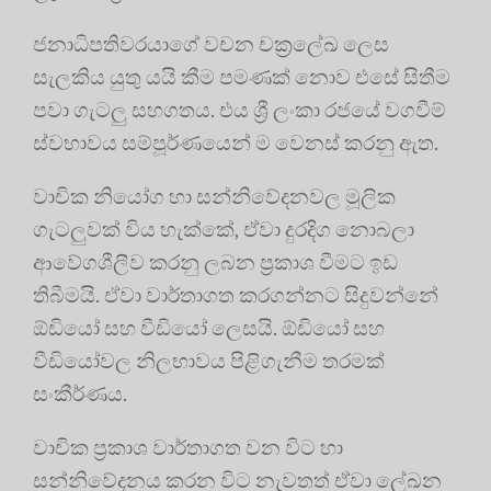
ජනාධිපතිවරයාගේ වචන චක්‍රලේඛ ලෙස
සැලකිය යුතු යයි කීම පමණක් නොව එසේ සිතීම
පවා ගැටලු සහගතය. එය ශ්‍රී ලංකා රජයේ වගවීම්
ස්වභාවය සම්පූර්ණයෙන් ම වෙනස් කරනු ඇත.
වාචික නියෝග හා සන්නිවේදනවල මූලික
ගැටලුවක් විය හැක්කේ, ඒවා දුරදිග නොබලා
ආවේගශීලීව කරනු ලබන ප්‍රකාශ වීමට ඉඩ
තිබීමයි. ඒවා වාර්තාගත කරගන්නට සිදුවන්නේ
ඕඩියෝ සහ වීඩියෝ ලෙසයි. ඕඩියෝ සහ
වීඩියෝවල නිලභාවය පිළිගැනීම තරමක්
සංකීර්ණය.
වාචික ප්‍රකාශ වාර්තාගත වන විට හා
සන්නිවේදනය කරන විට නැවතත් ඒවා ලේඛන