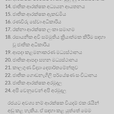
ජාතික ආරක්ෂක අධ්‍යයන ආයතනය
ජාතික ආරක්ෂක ඇකඩමිය
රණවිරු සේවා අධිකාරිය
රක්නා ආරක්ෂක ලංකා සමාගම
රසායනික අවි සම්මුතිය ක්‍රියාත්මක කිරීම සඳහා
වූ ජාතික අධිකාරිය
ආපදා කළමනාකරණ මධ්‍යස්ථානය
ජාතික ආපදා සහන මධ්‍යස්ථානය
කාලගුණ විද්‍යා දෙපාර්තමේන්තුව
ජාතික ගොඩනැගිලි පර්යේෂණ සංවිධානය
ජාතික ආරක්ෂක අරමුදල
අපි වෙනුවෙන් අපි අරමුදල
රජයට අවශ්‍ය නම් ආරක්ෂක වියදම් එක රැයින්
අඩු කළ හැකිය. ඒ සඳහා කළ යුත්තේ මෙම