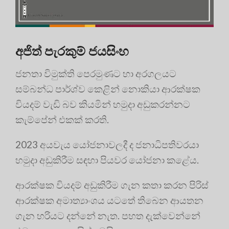
අජිත් පැරකුම් ජයසිංහ
ජනතා විමුක්ති පෙරමුණට හා අරගලයට
සම්බන්ධ පාර්ශ්ව කෙළින් නොකියා ආරක්ෂක
වියදම් වැඩි බව කියමින් හමුදා අඩුකරන්නට
කැම්පේන් එකක් කරති.
2023 අයවැය යෝජනාවලදී ද ජනාධිපතිවරයා
හමුදා අඩුකිරීම සඳහා පියවර යෝජනා කළේය.
ආරක්ෂක වියදම් අඩුකිරීම ගැන කතා කරන පිරිස්
ආරක්ෂක අමාත්‍යාංශය යටතේ තිබෙන ආයතන
ගැන හරියට දන්නේ නැත. පහත දැක්වෙන්නේ