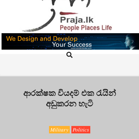
Skip
to
content
PRAJA.LK
Search
Primary
Navigation
Menu
ආරක්ෂක වියදම් එක රැයින්
අඩුකරන හැටි
Military
Politics