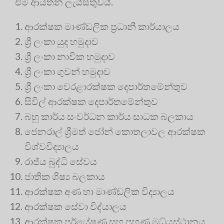
එම ආයතන ලැයිස්තුවයි.
ආරක්ෂක මාණ්ඩලික ප්‍රධානී කාර්යාලය
ශ්‍රී ලංකා යුද හමුදාව
ශ්‍රී ලංකා නාවික හමුදාව
ශ්‍රී ලංකා ගුවන් හමුදාව
ශ්‍රී ලංකා වෙරළාරක්ෂක දෙපාර්තමේන්තුව
සිවිල් ආරක්ෂක දෙපාර්තමේන්තුව
බහු කාර්ය සංවර්ධන කාර්ය සාධක බලකාය
ජෙනරාල් ශ්‍රීමත් ජෝන් කොතලාවල ආරක්ෂක
විශ්වවිද්‍යාලය
රාජ්ය බුද්ධි සේවය
ජාතික ශිෂ්‍ය බලකාය
ආරක්ෂක අණ හා මාණ්ඩලික විද්‍යාලය
ආරක්ෂක සේවා විද්යාලය
ආරක්ෂක පර්යේෂණ සහ පුහුණු මධ්යස්ථානය