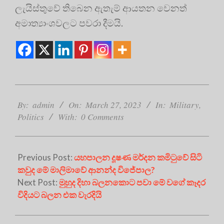
ලැයිස්තුවේ තිබෙන ඇතැම් ආයතන වෙනත්
අමාත්‍යාංශවලට පවරා දීමයි.
2023-
03-
By:
admin
On:
March 27, 2023
In:
Military
,
27
Politics
With:
0 Comments
Previous Post:
යහපාලන දූෂණ මර්දන කමිටුවේ සිටි
කවුද මේ මාලිමාවේ ආනන්ද විජේපාල?
Next Post:
මුහුද දිහා බලනකොට පවා මේ වගේ කෑදර
විදියට බලන එක වැරදියි