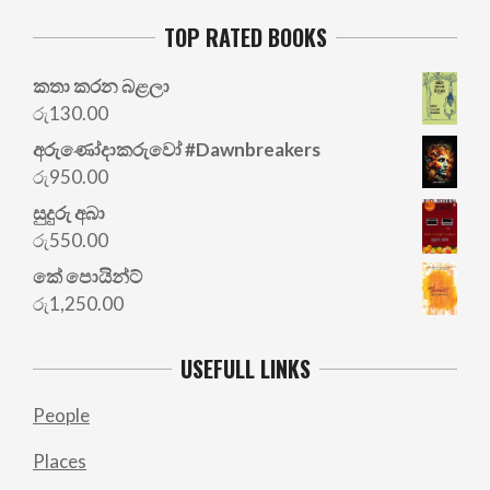
TOP RATED BOOKS
කතා කරන බළලා
රු
130.00
අරු‍ණෝදාකරුවෝ #Dawnbreakers
රු
950.00
සුදුරු අබා
රු
550.00
කේ පොයින්ට්
රු
1,250.00
USEFULL LINKS
People
Places