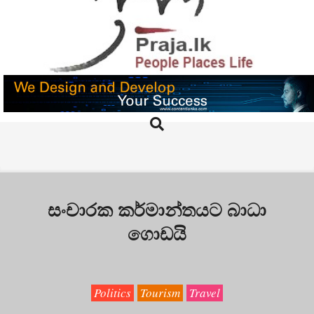
Skip
to
content
PRAJA.LK
Search
Primary
Navigation
Menu
සංචාරක කර්මාන්තයට බාධා
ගොඩයි
Politics
Tourism
Travel