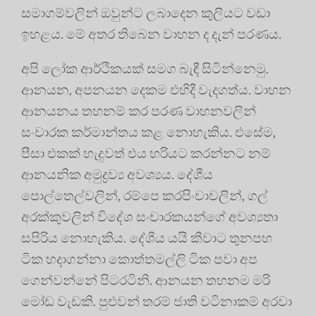
සමාගම්වලින් ඔවුන්ට ලබාදෙන කුලියට වඩා
ඉහළය. මේ අතර තිබෙන වාහන ද දැන් පරණය.
අපි ලෝක ආර්ථිකයක් සමග බැඳී සිටින්නෙමු.
ආනයන, අපනයන දෙකම එහිදී වැදගත්ය. වාහන
ආනයනය තහනම් කර පරණ වාහනවලින්
සංචාරක කර්මාන්තය කළ නොහැකිය. එසේම,
පීසා එකක් හැදුවත් එය හරියට කරන්නට නම්
ආනයනික අමුද්‍රව්‍ය අවශ්‍යය. දේශීය
පොල්තෙල්වලින්, රම්පෙ කරපිංචාවලින්, ගල්
අරක්කුවලින් විදේශ සංචාරකයන්ගේ අවශ්‍යතා
සපිරිය නොහැකිය. දේශීය යයි කීවාට තුනපහ
ටික හදාගන්නා කොත්තමල්ලි ටික පවා අප
ගෙන්වන්නේ පිටරටිනි. ආනයන තහනම මරි
මෝඩ වැඩකි. පුළුවන් තරම් ජාති වටිනාකම් අරවා