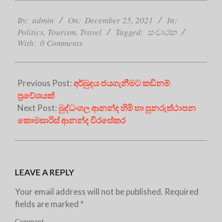
2021-
12-
By:
admin
On:
December 25, 2021
In:
25
Politics
,
Tourism
,
Travel
Tagged:
සංචාරක
With:
0 Comments
Previous Post:
අර්බුදය ජයගැනීමට කඩිනම්
ප්‍රවේශයක්
Next Post:
බුද්ධංගල ආනන්ද හිමි හා පුනරුත්ථාපන
කොමසාරිස් ආනන්ද වීරසේකර
LEAVE A REPLY
Your email address will not be published.
Required
fields are marked
*
Comment