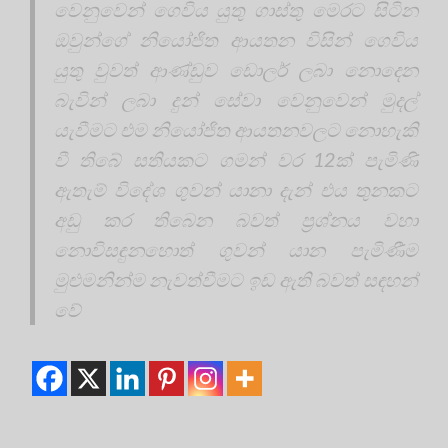
වෙනුවෙන් ගෙවිය යුතු ගාස්තු මෙරට සිටින
ඔවුන්ගේ නියෝජිත ආයතන විසින් ගෙවිය
යුතු වුවත් ආණ්ඩුව ඩොලර් ලබා නොදෙන
බැවින් ලබා දුන් සේවා වෙනුවෙන් මුදල්
යැවීමට එම නියෝජිත ආයතනවලට නොහැකි
වී තිබේ සතියකට ගමන් වර 12ක් පැමිණි
ඇතැම් විදේශ ගුවන් යානා දැන් එය තුනකට
අඩු කර තිබෙන බවත් ප්‍රශ්නය වහා
නොවිසඳුනහොත් ගුවන් යාන පැමිණීම
මුළුමනින්ම නැවත්වීමට ඉඩ ඇති බවත් සඳහන්
වේ