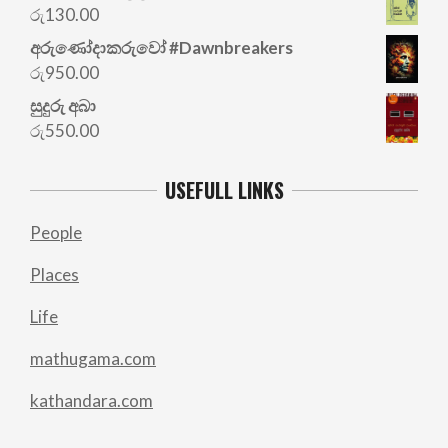
was:
is:
රු
130.00
රු700.00.
රු500.00.
අරු‍ණෝදාකරුවෝ #Dawnbreakers
රු
950.00
සුදුරු අබා
රු
550.00
USEFULL LINKS
People
Places
Life
mathugama.com
kathandara.com