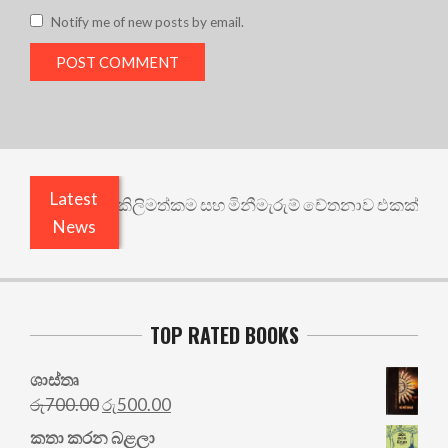
Notify me of new posts by email.
Latest
“නොසැලකිලිමත්කම සහ මිනීමැරුම් චේතනාව එකක් නෙවෙයි”: 
News
TOP RATED BOOKS
ශාස්තෘ
Original
Current
රු
700.00
රු
500.00
price
price
කතා කරන බළලා