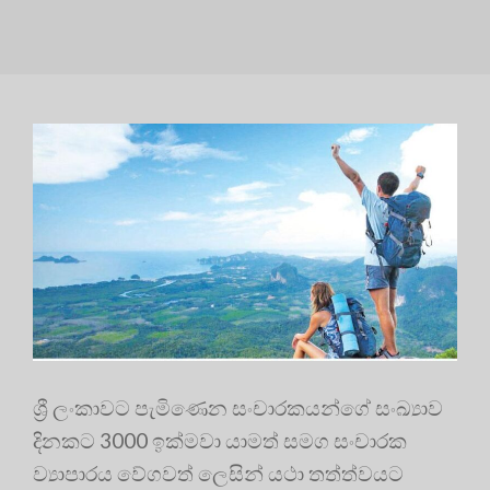
ශ්‍රී ලංකාවට පැමිණෙන සංචාරකයන්ගේ සංඛ්‍යාව
දිනකට 3000 ඉක්මවා යාමත් සමග සංචාරක
ව්‍යාපාරය වේගවත් ලෙසින් යථා තත්ත්වයට