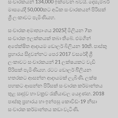
සංචාරකයන් 134,000 ඉක්මවන බවයි. දෙසැම්බර්
මාසයේදී 50,000කට අධික සංචාරකයන් පිරිසක්
ශ්‍රී ලංකාවට පැමිණියහ.
සංචාරක අමාත්‍යාංශය 2025දී මිලියන 7ක
සංචාරක ඉලක්කයක් තබා තිබේ. එමගින්
අපේක්ෂිත ආදායම ඩොලර් බිලියන 10කි. පාස්කු
ප්‍රහාරය සිදුවන්නට පෙර 2017 වසරේදී ශ්‍රී
ලංකාවට සංචාරකයන් 21 ලක්ෂයකට වැඩි
පිරිසක් පැමිණියහ. රටට ඩොලර් බිිලියන
හතරකට ආසන්න ආදායමක් ලැබිණි. ලක්ෂ
පහකට ආසන්න පිරිසක් සංචාරක කර්මාන්තය
තුළ ඍජුව හා වක්‍රව රැකියාවල යෙදුණහ. 2018
පාස්කු ප්‍රහාරය හා ඉන්පසු කොවිඩ්-19 නිසා
සංචාරක කර්මාන්තය කඩා වැටිණි.