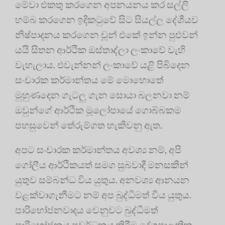
මේවා එකතු කරගෙන අපනයනය කර සල්ලි
හම්බ කරගෙන ඉදිකටුවේ සිට සියල්ල දේශීයව
නිෂ්පාදනය කරගෙන චූන් එකේ ඉන්න පුළුවන්
යයි සිතන ආර්ථික ඔස්තාද්ලා ලංකාවේ වැහි
වැහැලාය. එවැන්නන් ලංකාවේ යළි පිබිදෙන
සංචාරක කර්මාන්තය මේ මොහොතේ
මුහුණදෙන ගැටලු ගැන සොයා බලනවා නම්
ඔවුන්ගේ ආර්ථික මූලෝපායේ ගොබ්බකම
පහසුවෙන් තේරුම්ගත හැකිවනු ඇත.
අපට සංචාරක කර්මාන්තය අවශ්‍ය නම්, අපි
ගෝලීය ආර්ථිකයත් සමග සුබවාදී මනසකින්
යුතුව සම්බන්ධ විය යුතුය. අනවශ්‍ය ආනයන
වළක්වාගැනීමට නම් අප බුද්ධිමත් විය යුතුය.
පාරිභෝජනවාදය වෙනුවට බුද්ධිමත්
පාරිභෝජනය ප්‍රවර්ධනය කිරීම දේශපාලනික