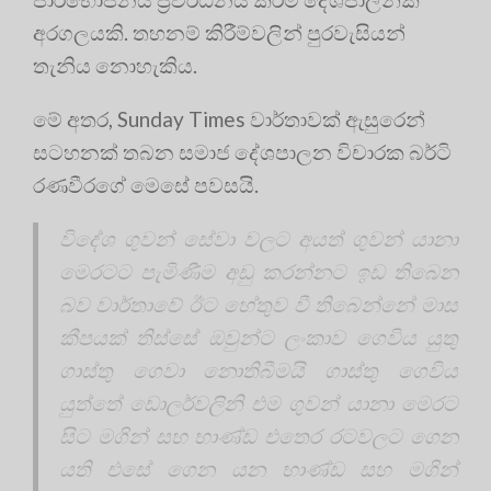
අරගලයකි. තහනම් කිරීම්වලින් පුරවැසියන්
තැනිය නොහැකිය.
මේ අතර, Sunday Times වාර්තාවක් ඇසුරෙන්
සටහනක් තබන සමාජ දේශපාලන විචාරක බර්ටි
රණවීරගේ මෙසේ පවසයි.
විදේශ ගුවන් සේවා වලට අයත් ගුවන් යානා
මෙරටට පැමිණීම අඩු කරන්නට ඉඩ තිබෙන
බව වාර්තාවේ ඊට හේතුව වී තිබෙන්නේ මාස
කීපයක් තිස්සේ ඔවුන්ට ලංකාව ගෙවිය යුතු
ගාස්තු ගෙවා නොතිබීමයි ගාස්තු ගෙවිය
යුත්තේ ඩොලර්වලිනි එම ගුවන් යානා මෙරට
සිට මගින් සහ භාණ්ඩ එතෙර රටවලට ගෙන
යති එසේ ගෙන යන භාණ්ඩ සහ මගින්