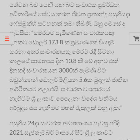
පත්වන බව පෙනී යන බව සංචාරක ප්‍රවර්ධන
අධිකාරියේ සේවය කරන ජීවන ප්‍රනාන්දු පසුගියදා
ෆේස්බුක්හි සටහනක් තබා තිබිණි. ඔහු මෙසේ ද
පැවසීය: “මෙරටට පැමිණෙන සංචාරකයකු
දිනකට ඩොලර් 173.8 ක ප්‍රමාණයක් වියදම්
කරනා අතර සංචාරකයකු මෙරට රැඳී සිටිනා
කාලයේ සාමන්‍යය දින 10.8 කි මේ අනුව එක්
දිනකදී සංචාරකයන් 3000ක් පැමිණි විට
ඔවුන්ගෙන් ඩොලර් මිලියන 5.6ක මුදලක් ජාතික
ආර්ථිකයට ගලා එයි. සංචාරක ව්‍යාපාරයේ
නැගිටීම ශ්‍රී ලංකාව පෙලෙනා විදේශ විනිමය
අර්බුදය ජය ගැනීමට මහත් රුකුලක් වනු ඇත.”
පසුගිය 24දා සංචාරක අමාත්‍යාංශය පැවසූ පරිදි
2021 සැප්තැම්බර් මාසයේ සිට ශ්‍රී ලංකාවට