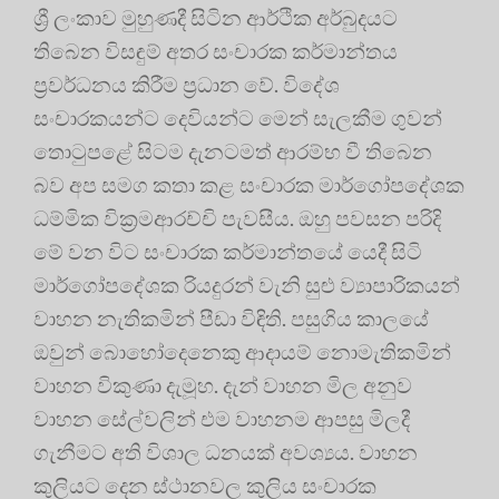
ශ්‍රී ලංකාව මුහුණදී සිටින ආර්ථික අර්බුදයට
තිබෙන විසඳුම් අතර සංචාරක කර්මාන්තය
ප්‍රවර්ධනය කිරීම ප්‍රධාන වේ. විදේශ
සංචාරකයන්ට දෙවියන්ට මෙන් සැලකීම ගුවන්
තොටුපළේ සිටම දැනටමත් ආරම්භ වී තිබෙන
බව අප සමග කතා කළ සංචාරක මාර්ගෝපදේශක
ධම්මික වික්‍රමආරච්චි පැවසීය. ඔහු පවසන පරිදි
මේ වන විට සංචාරක කර්මාන්තයේ යෙදී සිටි
මාර්ගෝපදේශක රියදුරන් වැනි සුළු ව්‍යාපාරිකයන්
වාහන නැතිකමින් පීඩා විඳිති. පසුගිය කාලයේ
ඔවුන් බොහෝදෙනෙකු ආදායම් නොමැතිකමින්
වාහන විකුණා දැමූහ. දැන් වාහන මිල අනුව
වාහන සේල්වලින් එම වාහනම ආපසු මිලදී
ගැනීමට අති විශාල ධනයක් අවශ්‍යය. වාහන
කුලියට දෙන ස්ථානවල කුලිය සංචාරක