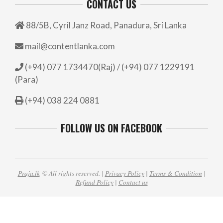
CONTACT US
88/5B, Cyril Janz Road, Panadura, Sri Lanka
mail@contentlanka.com
(+94) 077 1734470(Raj) / (+94) 077 1229191
(Para)
(+94) 038 224 0881
FOLLOW US ON FACEBOOK
Praja.lk
© All rights reserved. |
Privacy Policy
|
Terms & Condition
|
Refund Policy
|
Contact us