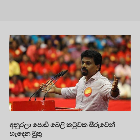
අනුරලා පොඩි බෙලි කටුවක සීරුවෙන්
හැදෙන මුතු