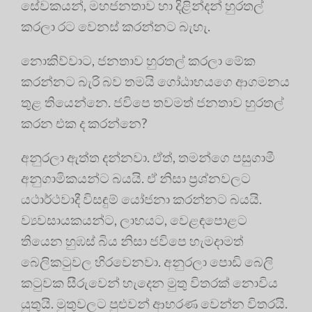
සේවකයන්, මහජනතාව හා දිළින්දන් හුරතල්
කරලා රට වෙනස් කරන්නට බැහැ.
නොකිව්වාට, ජනතාව හුරතල් කරලා මේක
කරන්නට බැරි බව තමයි ගෝඨාභයගෙ ආගමනය
තුළ තියෙන්නෙ. ජවිපෙ තවමත් ජනතාව හුරතල්
කරන එක ද කරන්නෙ?
අනුරලා ඇත්ත දන්නවා. ඒත්, තමන්ගෙ පසුගාමී
අනුගාමිකයන්ට බයයි. ඒ නිසා ප්‍රශ්නවලට
යථාර්ථවාදී විසඳුම් යෝජනා කරන්නට බයයි.
ව්‍යවසායකයන්ට, ලාභයට, වෙළඳපොළට
තියෙන හුඹස් බිය නිසා ජවිපෙ හැමදාමත්
බෙලිකටුවල හිරවෙනවා. අනුරලා පොඩි බෙලි
කටුවක සීරුවෙන් හැදෙන මුතු විතරක් නොවිය
යුතුයි. මුතුවලට පුළුවන් ආභරණ වෙන්න විතරයි.