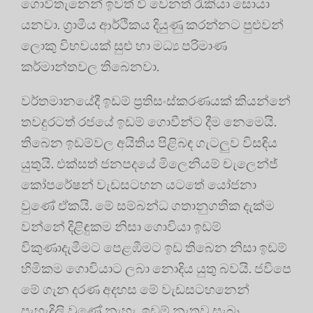
ගොවිතැනෙන් ඉවත් වී වෙනත් රැකියා සොයා
යනවා. ග්‍රාමීය ආර්ථිකය දියුණු කරන්නට පුළුවන්
ලොකු විභවයක් සුළු හා මධ්‍ය පරිමාණ
කර්මාන්තවල තිබෙනවා.
වර්තමානයේදී ඉඩම් ප්‍රතිසංස්කරණයක් කියන්නේ
තවදුරටත් රජයේ ඉඩම් ගොවීන්ට දීම නෙමෙයි.
තිබෙන ඉඩම්වල අයිතිය පිළිබඳ ගැටලුව විසඳිය
යුතුයි. එක්සත් ජනපදයේ මිලෙනියම් චැලෙන්ජ්
කෝපරේෂන් වැඩසටහන යටතේ යෝජනා
වුණේ ඒකයි. මේ සම්බන්ධ ගතානුගතික දැක්ම
වන්නේ දිළිඳුකම නිසා ගොවියා ඉඩම්
විකුණාදැමීමට පෙළඹීමට ඉඩ තිබෙන නිසා ඉඩම්
හිමිකම ගොවියාට ලබා නොදිය යුතු බවයි. ජවිපෙ
මේ ගැන දරණ අදහස මේ වැඩසටහනෙන්
පැහැදිලි වුණේ නැහැ. ඉඩම් නැතුව සැබෑ