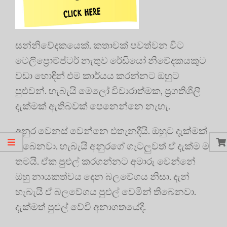
සන්නිවේදකයෙක්. කතාවක් පවත්වන විට
ටෙලිප්‍රොම්ප්ටර් නැතුව රේඩියෝ නිවේදකයකුට
වඩා හොඳින් එම කාර්යය කරන්නට ඔහුට
පුළුවන්. හැබැයි මෙලෝ විචාරාත්මක, ප්‍රගතිශීලී
දැක්මක් ඇතිබවක් පෙනෙන්නෙ නැහැ.
අනුර වෙනස් වෙන්නෙ එතැනදීයි. ඔහුට දැක්මක්
තිබෙනවා. හැබැයි අනුරගේ ගැටලුවත් ඒ දැක්ම ම
තමයි. ඒක පුළුල් කරගන්නට අමාරු වෙන්නේ
ඔහු නායකත්වය දෙන බලවේගය නිසා. දැන්
හැබැයි ඒ බලවේගය පුළුල් වෙමින් තිබෙනවා.
දැක්මත් පුළුල් වේවි අනාගතයේදි.