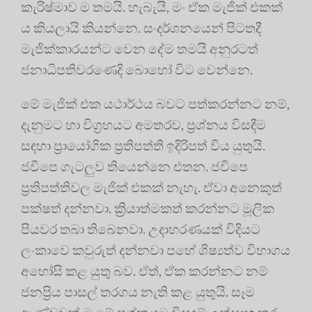
කැරිෂ්මාව ම තමයි. හැබැයි, මං ඒක මැජික් එකක්
ය කියලායි කියන්නෙ. සංදර්ශනයෙන් පිටතදී
මැජික්කාරයන්ට වෙන දේම තමයි අනුරටත්
ජනාධිපතිවරණෙදි බොහෝ විට වෙන්නෙ.
මේ මැජික් එක යථාර්ථය බවට පත්කරන්නට නම්,
දැනුමට හා විග්‍රහයට අමතරව, ප්‍රශ්නය විසඳීම
සඳහා ප්‍රායෝගික ප්‍රතිපත්ති ඉදිරිපත් විය යුතුයි.
ජවිපෙ ගැටලුව තියෙන්නෙ එතන. ජවිපෙ
ප්‍රතිපත්තිවල මැජික් එකක් නැහැ. ඒවා අනෙකුත්
පක්ෂත් දන්නවා. ක්‍රියාත්මකත් කරන්නට මූලික
පියවර තබා තිබෙනවා. උදාහරණයක් විදියට
ලංකාවෙ කවුරුත් දන්නවා පහේ ශිෂ්‍යත්ව විභාගය
අහෝසි කළ යුතු බව. ඒත්, ඒක කරන්නට නම්
ජනප්‍රිය පාසල් තරගය නැති කළ යුතුයි. සෑම