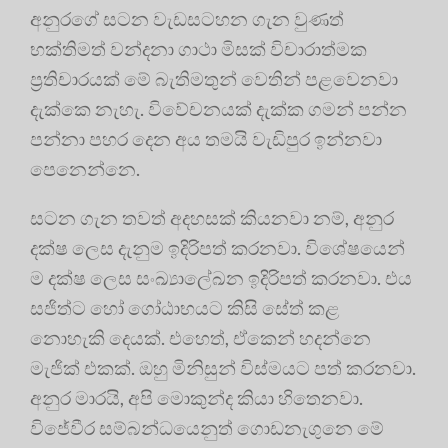
අනුරගේ සටන වැඩසටහන ගැන වුණත්
භක්තිමත් වන්දනා ගාථා මිසක් විචාරාත්මක
ප්‍රතිචාරයක් මේ බැතිමතුන් වෙතින් පළවෙනවා
දැක්කෙ නැහැ. විවේචනයක් දැක්ක ගමන් පන්න
පන්නා පහර දෙන අය තමයි වැඩිපුර ඉන්නවා
පෙනෙන්නෙ.
සටන ගැන තවත් අදහසක් කියනවා නම්, අනුර
දක්ෂ ලෙස දැනුම ඉදිරිපත් කරනවා. විශේෂයෙන්
ම දක්ෂ ලෙස සංඛ්‍යාලේඛන ඉදිරිපත් කරනවා. එය
සජිත්ට හෝ ගෝඨාභයට කිසි සේත් කළ
නොහැකි දෙයක්. එහෙත්, ඒකෙන් හදන්නෙ
මැජික් එකක්. ඔහු මිනිසුන් විස්මයට පත් කරනවා.
අනුර මාරයි, අපි මොකුන්ද කියා හිතෙනවා.
විජේවීර සම්බන්ධයෙනුත් ගොඩනැගුනෙ මේ