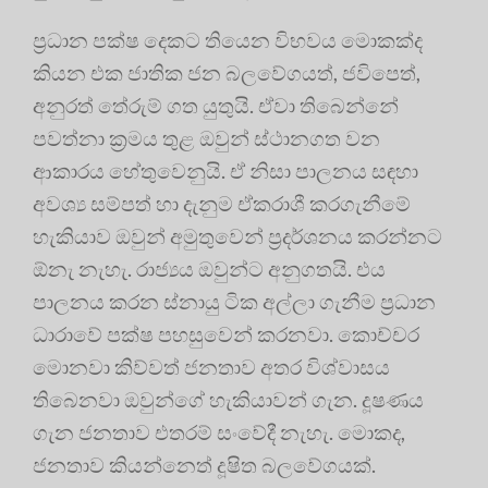
ප්‍රධාන පක්ෂ දෙකට තියෙන විභවය මොකක්ද
කියන එක ජාතික ජන බලවේගයත්, ජවිපෙත්,
අනුරත් තේරුම් ගත යුතුයි. ඒවා තිබෙන්නේ
පවත්නා ක්‍රමය තුළ ඔවුන් ස්ථානගත වන
ආකාරය හේතුවෙනුයි. ඒ නිසා පාලනය සඳහා
අවශ්‍ය සම්පත් හා දැනුම ඒකරාශී කරගැනීමේ
හැකියාව ඔවුන් අමුතුවෙන් ප්‍රදර්ශනය කරන්නට
ඕනැ නැහැ. රාජ්‍යය ඔවුන්ට අනුගතයි. එය
පාලනය කරන ස්නායු ටික අල්ලා ගැනීම ප්‍රධාන
ධාරාවේ පක්ෂ පහසුවෙන් කරනවා. කොච්චර
මොනවා කිව්වත් ජනතාව අතර විශ්වාසය
තිබෙනවා ඔවුන්ගේ හැකියාවන් ගැන. දූෂණය
ගැන ජනතාව එතරම් සංවේදී නැහැ. මොකද,
ජනතාව කියන්නෙත් දූෂිත බලවේගයක්.