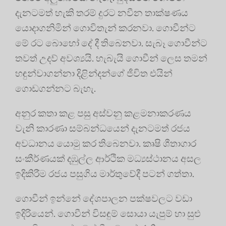
දැනටමත් හැකි තරම් දුරට නවීන තාක්ෂණය
යොදාගනිමින් ගොවිතැන් කරනවා. ගොවීන්ට
මේ රට බොහෝ දේ දී තිබෙනවා. සැබෑ ගොවීන්ට
තවත් උදව් අවශ්‍යයි. හැබැයි ගොවීන් ලෙස තමන්
හඳුන්වාගන්නා දිළින්දන්ගේ ජීවිත එයින්
ගොඩගන්නට බැහැ.
අනුර කතා කළ පසු අස්වනු කළමනාකරණය
වැනි කාරණා සම්බන්ධයෙන් දැනටමත් රජය
අවධානය යොමු කර තිබෙනවා. කෘෂි ශීතාගාර
සංකීර්ණයක් දඹුල්ල ආර්ථික මධ්‍යස්ථානය අසල
ඉදිකිරීම රජය පසුගිය මාර්තුවේදී පටන් ගත්තා.
ගොවීන් ඉන්නේ දේශපාලන පක්ෂවලට වඩා
ඉදිරියෙන්. ගොවීන් විසඳුම් සොයා යැපුම් හා සුළු