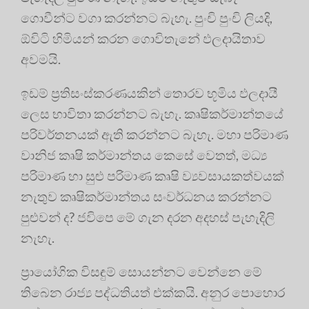
ගොවීන්ට වගා කරන්නට බැහැ. පුංචි පුංචි ලියදි,
ඕවිටි හිමියන් කරන ගොවිතැනේ ඵලදායිතාව
අවමයි.
ඉඩම් ප්‍රතිසංස්කරණයකින් තොරව භූමිය ඵලදායී
ලෙස භාවිතා කරන්නට බැහැ. කෘෂිකර්මාන්තයේ
පරිවර්තනයක් ඇති කරන්නට බැහැ. මහා පරිමාණ
වානිජ කෘෂි කර්මාන්තය කෙසේ වෙතත්, මධ්‍ය
පරිමාණ හා සුළු පරිමාණ කෘෂි ව්‍යවසායකත්වයක්
නැතුව කෘෂිකර්මාන්තය සංවර්ධනය කරන්නට
පුළුවන් ද? ජවිපෙ මේ ගැන දරන අදහස් පැහැදිලි
නැහැ.
ප්‍රායෝගික විසඳුම් සොයන්නට වෙන්නෙ මේ
තිබෙන රාජ්‍ය පද්ධතියත් එක්කයි. අනුර පොහොර