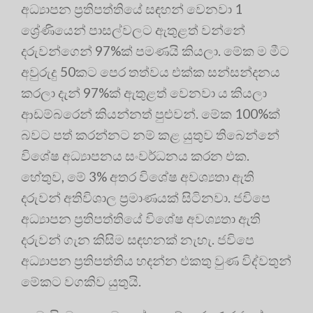
අධ්‍යාපන ප්‍රතිපත්තියේ සඳහන් වෙනවා 1
ශ්‍රේණියෙන් පාසල්වලට ඇතුළත් වන්නේ
දරුවන්ගෙන් 97%ක් පමණයි කියලා. මේක ම මීට
අවුරුදු 50කට පෙර තත්වය එක්ක සන්සන්දනය
කරලා දැන් 97%ක් ඇතුළත් වෙනවා ය කියලා
ආඩම්බරෙන් කියන්නත් පුළුවන්. මේක 100%ක්
බවට පත් කරන්නට නම් කළ යුතුව තිබෙන්නේ
විශේෂ අධ්‍යාපනය සංවර්ධනය කරන එක.
හේතුව, මේ 3% අතර විශේෂ අවශ්‍යතා ඇති
දරුවන් අතිවිශාල ප්‍රමාණයක් සිටිනවා. ජවිපෙ
අධ්‍යාපන ප්‍රතිපත්තියේ විශේෂ අවශ්‍යතා ඇති
දරුවන් ගැන කිසිම සඳහනක් නැහැ. ජවිපෙ
අධ්‍යාපන ප්‍රතිපත්තිය හදන්න එකතු වුණ විද්වතුන්
මේකට වගකිව යුතුයි.