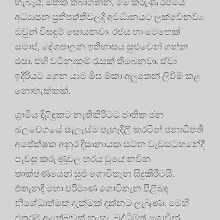
හැබැයි, මතක තබාගන්න, මේ කරුණු රජයේ
අධ්‍යාපන ප්‍රතිපත්තිවලදි අවධානයට ලක්වෙනවා.
ඔවුන් විසඳුම් සොයනවා. රජය හා මෙතෙක්
සමාජ, දේශපාලන ඉතිහාසය සුළුවෙන් ගන්න
එපා. එහි වටිනාකම් රැසක් තිබෙනවා. ඒවා
ඉදිරියට ගෙන යාම මිස මකා අලුතෙන් ලිවීම කළ
නොහැක්කක්.
ග්‍රාමීය දිළිඳුකම නැතිකිරීමට ජාතික ජන
බලවේගයේ සැලැස්ම පැහැදිලි කරමින් ජනාධිපති
අපේක්ෂක අනුර දිසානායක සටන වැඩසටහනේදී
පැවසූ කරුණුවල හරය වූයේ නවීන
තාක්ෂණයෙන් සුළු ගොවිතැන සිදුකිරීමයි.
එතැනදී මහා පරිමාණ ගොවිතැන පිළිබඳ
නිශේධාත්මක දැක්මක් දක්නට ලැබුණා. මෙහි
එතරම් අලුත්බවක් නැහැ. බුද්ධිමත් ගොවීන්