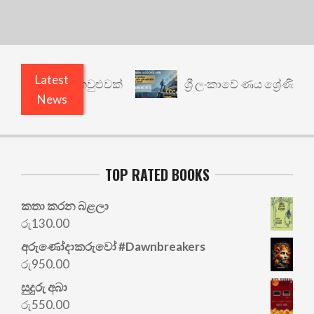
Latest
ාර්ථයකට කවුළුවක්
ශ්‍රී ලංකාවේ ණය ශ්‍රේණිගත කිරී
News
TOP RATED BOOKS
කතා කරන බළලා
රු
130.00
අරු‍ණෝදාකරුවෝ #Dawnbreakers
රු
950.00
සුදුරු අබා
රු
550.00