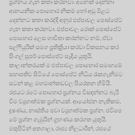
ප්‍රශ්නය ගැන කතා කරනවා. අනෙක් දෙන්නා
ආනයනික පොහොර නිකම් හෝ අඩු මිළට
දෙන්නට කතා කරද්දි අනුර එප්පාවල පොස්පේට්
ගැන කතා කරනවා. එප්පාවල රොක් පොස්පේට්
පොහොර ලෙස භාවිතා කරන්නට නම්, ඒවා
සල්ෆියුරික් සමග ප්‍රතික්‍රියා කරවා විකසනය කර
සිංගල් සුපර් පොස්පේට් සෑදිය යුතුයි.
කාලාන්තරයක් ම එප්පාවල පොහොර සමාගමේ
සභාපතිව සිටියේ පොස්පේට් නිධිය රැකගැනීමට
සටන් කළ මහමාන්කඩවල පියරතන හිමියි.
රජයට රටේ පොහොර ප්‍රශ්නය විසඳන්නට බැරි
වීම ව්‍යූහාත්මක ප්‍රශ්නයක්. ආයෝජන නැතිකම,
දූෂණය, නාස්තිය පවා ව්‍යූහාත්මක ප්‍රශ්න. ජවිපෙ
මේ ප්‍රශ්න ගැඹුරින් ග්‍රහණය කරගත යුතුයි.
මතුපිටින් අතගාලා, රාජ්‍ය නිලධාරීන්, රජයේ