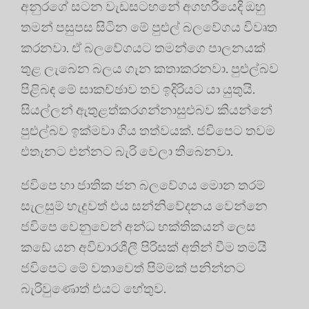
අනුරගේ සටන වැඩසටහනේ අගහරියෙදි ඔහු
තමන් පසුපස සිටින මේ පුළුල් බලවේගය විවෘත
කරනවා. ඒ බලවේගයට තමන්ගෙ පාලනයක්
තුළ ලැබෙන බලය ගැන කතාකරනවා. පුළුල්බව
පිළිබඳ මේ සාකච්ඡාව තව ඉදිරියට යා යුතුයි.
සියල්ලන් ඇතුළත්කරගන්නාසුළුබව කියන්නේ
පුළුල්බව ඉක්මවා ගිය තත්වයක්. ජවිපෙට තවම
එතැනට එන්නට බැරි වෙලා තිබෙනවා.
ජවිපෙ හා ජාතික ජන බලවේගය මොන තරම්
සැලසුම් හැදුවත් එය සන්නිවේදනය වෙන්නෙ
ජවිපෙ වෙනුවෙන් අන්ධ භක්තිකයන් ලෙස
කඩේ යන අවිචාරශීලී පිරිසක් අතින් වීම තමයි
ජවිපෙට මේ වතාවෙත් පිම්මක් පනින්නට
බැරිවුණොත් එයට හේතුව.