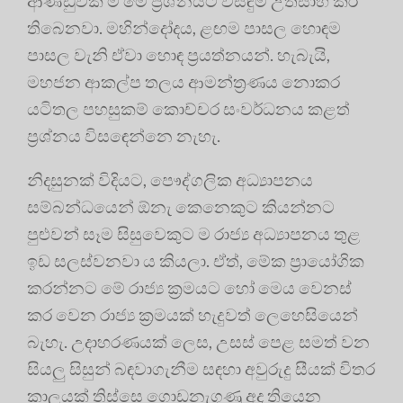
ආණ්ඩුවක් ම මේ ප්‍රශ්නයට විසඳුම් උත්සාහ කර
තිබෙනවා. මහින්දෝදය, ළඟම පාසල හොඳම
පාසල වැනි ඒවා හොඳ ප්‍රයත්නයන්. හැබැයි,
මහජන ආකල්ප තලය ආමන්ත්‍රණය නොකර
යටිතල පහසුකම් කොච්චර සංවර්ධනය කළත්
ප්‍රශ්නය විසඳෙන්නෙ නැහැ.
නිදසුනක් විදියට, පෞද්ගලික අධ්‍යාපනය
සම්බන්ධයෙන් ඕනැ කෙනෙකුට කියන්නට
පුළුවන් සෑම සිසුවෙකුට ම රාජ්‍ය අධ්‍යාපනය තුළ
ඉඩ සලස්වනවා ය කියලා. ඒත්, මේක ප්‍රායෝගික
කරන්නට මේ රාජ්‍ය ක්‍රමයට හෝ මෙය වෙනස්
කර වෙන රාජ්‍ය ක්‍රමයක් හැදුවත් ලෙහෙසියෙන්
බැහැ. උදාහරණයක් ලෙස, උසස් පෙළ සමත් වන
සියලු සිසුන් බඳවාගැනීම සඳහා අවුරුදු සීයක් විතර
කාලයක් තිස්සෙ ගොඩනැගුණු අද තියෙන