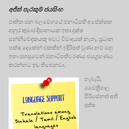
අජිත් පැරකුම් ජයසිංහ
ජාතික ජන බලවේගයේ ජනාධිපති අපේක්ෂක
අනුර කුමාර දිසානායක ඉතා දක්ෂ
සන්නිවේදකයකු බවට විවාදයක් නැහැ. ප්‍රධාන
පක්ෂ දෙකෙන් එකකින් ඉදිරිපත් වුණා නම් ඔහු
ඉතා පහසුවෙන් ජනාධිපතිවරණය ජයග්‍රහණය
කරන්නට ඉඩ තිබෙනවා.
හැබැයි,
මෛත්‍රීපාල
සිරිසේනත් අති
දක්ෂ