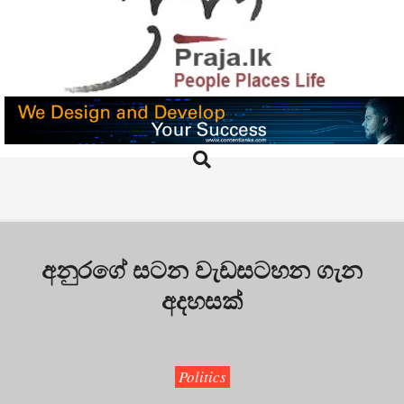
Skip
to
content
PRAJA.LK
Search
Primary
Navigation
Menu
අනුරගේ සටන වැඩසටහන ගැන
අදහසක්
Politics