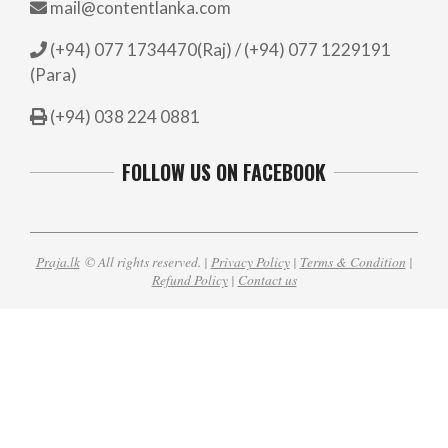
mail@contentlanka.com
(+94) 077 1734470(Raj) / (+94) 077 1229191
(Para)
(+94) 038 224 0881
FOLLOW US ON FACEBOOK
Praja.lk
© All rights reserved. |
Privacy Policy
|
Terms & Condition
|
Refund Policy
|
Contact us