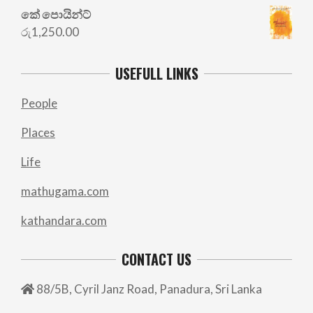
කේ පොයින්ට්
රු
1,250.00
USEFULL LINKS
People
Places
Life
mathugama.com
kathandara.com
CONTACT US
88/5B, Cyril Janz Road, Panadura, Sri Lanka