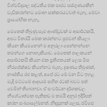
විශ්වවිද්‍යාල පද්ධතිය එක පාරට පස්ගුණයකින්
වැඩිකරන්නට මොන සක්කරයටවත් බැහැ. මේවා
ප්‍රායෝගික නැහැ.
මෙතෙක් තිබුණු සෑම ආණ්ඩුවක් ම අසාර්ථකයි,
අපට විතරයි මේක කරන්නට පුළුවන් කියලා
කියන කියමනෙන් ම අනුරලා පෙන්නන්නෙ
තමන්ගෙ නොහැකියාව. මෙතෙක් පාලකයන්
අසාර්ථකයි කියන එක ප්‍රතිශතයක් ලෙස මිස
නිරපේක්ෂව කියන්නට බැහැ. දූෂණය තිබුණත්,
නාස්තිය රජ කළත්, අපේ රට මේ වන විට ඉහළ
මැදි මට්ටමේ ආදායම් සහිත රටක් බවට පත්
වෙමින් තිබෙනවා. ඒ සංවර්ධන දර්ශකවල
නිශේධාත්මක පැතිකඩ ම තමයි අනුර ඉදිරිපත්
කරන සංඛ්‍යාලේඛනත්. නිදසුනක් ලෙස, ජවිපෙ