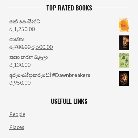
TOP RATED BOOKS
කේ පොයින්ට්
රු
1,250.00
ශාස්තෘ
Original
Current
රු
700.00
රු
500.00
price
price
කතා කරන බළලා
was:
is:
රු
130.00
රු700.00.
රු500.00.
අරු‍ණෝදාකරුවෝ #Dawnbreakers
රු
950.00
USEFULL LINKS
People
Places