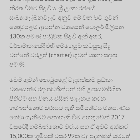
නිරත වීමට සිදු විය. ශ්‍රී ලංකා රජයේ
සංඛ්‍යාලේඛනවලට අනුව මේ වන විට ගුවන්
තොටුපළට ආසන්න වශයෙන් ඩොලර් මිලියන
130ක පමණ පාඩුවක් සිදු වී ඇති අතර,
වර්තමානයේදී එහි මෙහෙයුම් කටයුතු සිදු
වන්නේ වරලත් (charter) ගුවන් යානා සඳහා
පමණි.
මෙම ගුවන් තොටුපළේ වැදගත්කම ප්‍රධාන
වශයෙන්ම රඳා පවතින්නේ එහි උපායමාර්ගික
පිහිටීම සහ චීනය විසින් පාලනය කරන
හම්බන්තොට වරායට ඇති සමීපත්වය මතය. ණය
ගෙවා ගැනීමට නොහැකි වීම හේතුවෙන් 2017
වසරේදී හම්බන්තොට වරාය සහ ඒ අවට අක්කර
15,000ක භූමියක් වසර 99ක බදු පදනමක් යටතේ