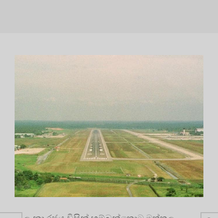
ශ්‍රී ලංකා රජය විසින් හම්බන්තොට මත්තල