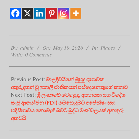
2026-
05-
By:
admin
On:
May 19, 2026
In:
Places
With:
0 Comments
19
Previous Post:
මාලදිවයිනේ මුහුදු ගුහාවක
අතුරුදහන් වූ ඉතාලි ජාතිකයන් පස්දෙනෙකුගේ කතාව
Next Post:
ශ්‍රී ලංකාවේ වෙළෙඳ, අපනයන සහ විදේශ
සෘජු ආයෝජන (FDI) මෙහෙයුමට අපේක්ෂා සහ
හදිසිභාවය නොමැති බවට බුද්ධි මණ්ඩලයක් අනතුරු
අඟවයි