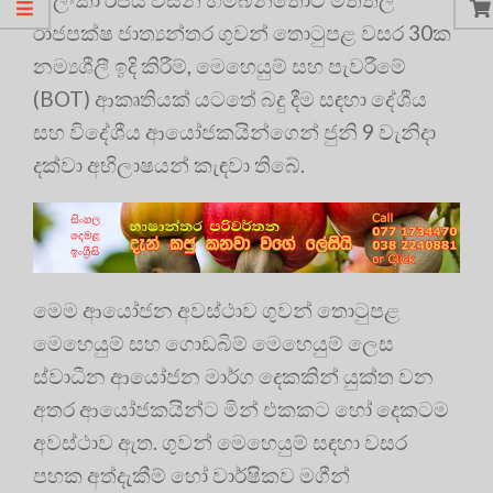
රාජපක්ෂ ජාත්‍යන්තර ගුවන් තොටුපළ වසර 30ක
නම්‍යශීලී ඉදි කිරීම්, මෙහෙයුම් සහ පැවරීමේ
(BOT) ආකෘතියක් යටතේ බදු දීම සඳහා දේශීය
සහ විදේශීය ආයෝජකයින්ගෙන් ජුනි 9 වැනිදා
දක්වා අභිලාෂයන් කැඳවා තිබේ.
මෙම ආයෝජන අවස්ථාව ගුවන් තොටුපළ
මෙහෙයුම් සහ ගොඩබිම් මෙහෙයුම් ලෙස
ස්වාධීන ආයෝජන මාර්ග දෙකකින් යුක්ත වන
අතර ආයෝජකයින්ට මින් එකකට හෝ දෙකටම
අවස්ථාව ඇත. ගුවන් මෙහෙයුම් සඳහා වසර
පහක අත්දැකීම් හෝ වාර්ෂිකව මගීන්