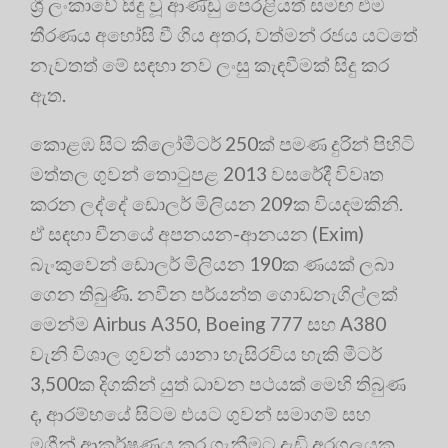
ශ්‍රී ලංකාවේ සිදු වූ ආණ්ඩු පෙරළියත් සමඟ එම
තීරණය අහෝසි වී ගිය අතර, වත්මන් රජය යටතේ
නැවතත් මේ සඳහා නව ලංසු කැඳවීමක් සිදු කර
ඇත.
කොළඹ සිට කිලෝමීටර් 250ක් පමණ දුරින් පිහිටි
මත්තල ගුවන් තොටුපළ 2013 වසරේදී විවෘත
කරන ලද්දේ ඩොලර් මිලියන 209ක වියදමකිනි.
ඒ සඳහා චීනයේ අපනයන-ආනයන (Exim)
බැංකුවෙන් ඩොලර් මිලියන 190ක ණයක් ලබා
ගෙන තිබුණි. නවීන පර්යන්ත ගොඩනැගිල්ලක්
මෙන්ම Airbus A350, Boeing 777 සහ A380
වැනි විශාල ගුවන් යානා හැසිරවිය හැකි මීටර්
3,500ක දිගකින් යුත් ධාවන පථයක් මෙහි තිබුණ
ද, ආරම්භයේ සිටම එයට ගුවන් සමාගම් සහ
මගීන් ආකර්ෂණය කර ගැනීමට දැඩි අරගලයක