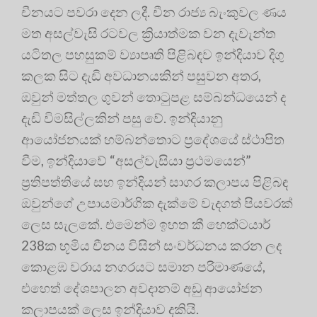
චීනයට පවරා දෙන ලදී. චීන රාජ්‍ය බැංකුවල ණය
මත අසල්වැසි රටවල ක්‍රියාත්මක වන දැවැන්ත
යටිතල පහසුකම් ව්‍යාපෘති පිළිබඳව ඉන්දියාව දිගු
කලක සිට දැඩි අවධානයකින් පසුවන අතර,
ඔවුන් මත්තල ගුවන් තොටුපළ සම්බන්ධයෙන් ද
දැඩි විමසිල්ලකින් පසු වේ. ඉන්දියානු
ආයෝජනයක් හම්බන්තොට ප්‍රදේශයේ ස්ථාපිත
වීම, ඉන්දියාවේ “අසල්වැසියා ප්‍රථමයෙන්”
ප්‍රතිපත්තියේ සහ ඉන්දියන් සාගර කලාපය පිළිබඳ
ඔවුන්ගේ උපායමාර්ගික දැක්මේ වැදගත් පියවරක්
ලෙස සැලකේ. එමෙන්ම ඉහත කී හෙක්ටයාර්
238ක භූමිය චීනය විසින් සංවර්ධනය කරන ලද
කොළඹ වරාය නගරයට සමාන පරිමාණයේ,
එහෙත් දේශපාලන අවදානම් අඩු ආයෝජන
කලාපයක් ලෙස ඉන්දියාව දකියි.