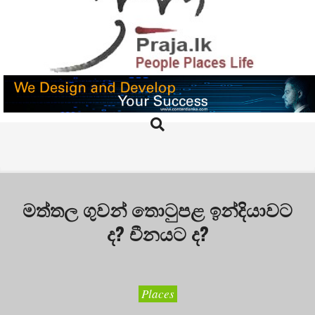
Skip
to
content
PRAJA.LK
Search
Primary
Navigation
Menu
මත්තල ගුවන් තොටුපළ ඉන්දියාවට
ද? චීනයට ද?
Places