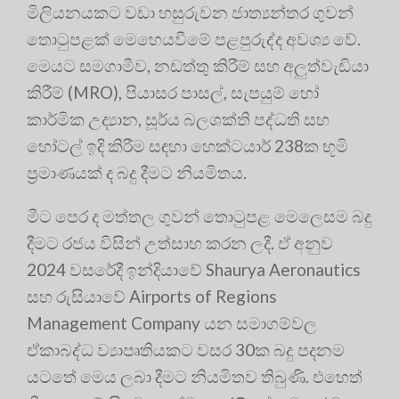
මිලියනයකට වඩා හසුරුවන ජාත්‍යන්තර ගුවන්
තොටුපළක් මෙහෙයවීමේ පළපුරුද්ද අවශ්‍ය වේ.
මෙයට සමගාමීව, නඩත්තු කිරීම් සහ අලුත්වැඩියා
කිරීම් (MRO), පියාසර පාසල්, සැපයුම් හෝ
කාර්මික උද්‍යාන, සූර්ය බලශක්ති පද්ධති සහ
හෝටල් ඉදි කිරීම සඳහා හෙක්ටයාර් 238ක භූමි
ප්‍රමාණයක් ද බදු දීමට නියමිතය.
මීට පෙර ද මත්තල ගුවන් තොටුපළ මෙලෙසම බදු
දීමට රජය විසින් උත්සාහ කරන ලදී. ඒ අනුව
2024 වසරේදී ඉන්දියාවේ Shaurya Aeronautics
සහ රුසියාවේ Airports of Regions
Management Company යන සමාගම්වල
ඒකාබද්ධ ව්‍යාපෘතියකට වසර 30ක බදු පදනම
යටතේ මෙය ලබා දීමට නියමිතව තිබුණි. එහෙත්