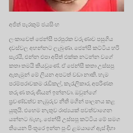
අජිත් පැරකුම් ජයසිංහ
ලංකාවෙත් ජෙන්සී පරපුරක වරුණාව පසුගිය
දවස්වල අහන්නට ලැබුණා. ජෙන්සී කට්ටිය හරි
සැරයි, එන්න එපා අපිත් එක්ක නටන්න වගේ
කතා තමයි කියවුණේ. ඒ ජෙන්සී කතා උස්සපු
ඇතැමුන් මේ ලියන අපටත් වඩා නාකි. හැම
පරම්පරාවකම රැඩිකල්, කැරැලිකාර, අපරිණත
තරුණ තරුණියන් ඉන්නවා. ඔවුන්ගේ
ප්‍රචණ්ඩත්ව නැඹුරුව නීති මගින් පාලනය කළ
යුතුයි. එහෙම නැතුව රාජ්‍යයක් පවත්වාගෙන
යන්නට බැහැ. ජෙන්සී උස්සපු කට්ටිය මේ සමග
තියෙන පිංතූරෙ ඉන්න පුංචි ළමයාගේ ඇස් දිහා