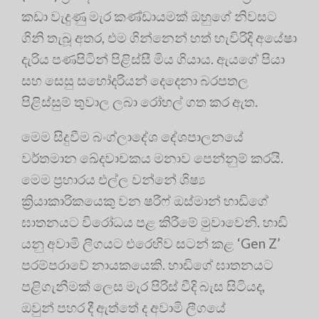
කඩා වැදුණු මැර කණ්ඩායමක් ඔහුගේ නිවසට
ගිනි තැබූ අතර, එම ගින්නෙන් හත් හැවිරිදි අයේෂා
දැරිය පණපිටින් පිළිස්සී මිය ගියාය. ඇයගේ පියා
සහ සෙසු සහෝදරියන් දෙදෙනා බරපතල
පිළිස්සුම් තුවාල ලබා රෝහල් ගත කර ඇත.
මෙම සිදුවීම බංග්ලාදේශ දේශපාලනයේ
වර්තමාන ඛේදවාචකය මනාව පෙන්නුම් කරයි.
මෙම ප්‍රහාරය එල්ල වන්නේ ශිෂ්‍ය
ක්‍රියාකාරිකයෙකු වන ෂරීෆ් ඔස්මාන් හාඩිගේ
ඝාතනයට විරෝධය පළ කිරීමේ මුවාවෙනි. හාඩි
යනු අවාමි ලීගයට එරෙහිව සටන් කළ ‘Gen Z’
පරම්පරාවේ නායකයෙකි. හාඩිගේ ඝාතනයට
පළිගැනීමක් ලෙස මැර පිරිස් වීදි බැස සිටියද,
ඔවුන් පහර දී ඇත්තේ ද අවාමි ලීගයේ