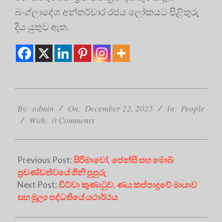
බංග්ලාදේශ අන්තර්වාර රජය ලෝකයට පිළිතුරු
දිය යුතුව ඇත.
2025-
12-
By:
admin
On:
December 22, 2025
In:
People
22
With:
0 Comments
Previous Post:
සිරිමාවෝ, ජෙන්සී සහ මොබ්
ප්‍රචණ්ඩත්වයේ ගිනි පුපුරු
Next Post:
ඩිට්වා කුණාටුව, ණය කප්පාදුවේ මායාව
සහ මූල්‍ය පද්ධතියේ යථාර්ථය