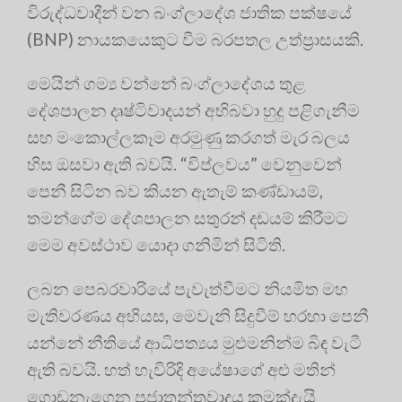
විරුද්ධවාදීන් වන බංග්ලාදේශ ජාතික පක්ෂයේ
(BNP) නායකයෙකුට වීම බරපතල උත්ප්‍රාසයකි.
මෙයින් ගම්‍ය වන්නේ බංග්ලාදේශය තුළ
දේශපාලන දෘෂ්ටිවාදයන් අභිබවා හුදු පළිගැනීම
සහ මංකොල්ලකෑම අරමුණු කරගත් මැර බලය
හිස ඔසවා ඇති බවයි. “විප්ලවය” වෙනුවෙන්
පෙනී සිටින බව කියන ඇතැම් කණ්ඩායම්,
තමන්ගේම දේශපාලන සතුරන් දඩයම් කිරීමට
මෙම අවස්ථාව යොදා ගනිමින් සිටිති.
ලබන පෙබරවාරියේ පැවැත්වීමට නියමිත මහ
මැතිවරණය අභියස, මෙවැනි සිදුවීම් හරහා පෙනී
යන්නේ නීතියේ ආධිපත්‍යය මුළුමනින්ම බිඳ වැටී
ඇති බවයි. හත් හැවිරිදි අයේෂාගේ අළු මතින්
ගොඩනැගෙන ප්‍රජාතන්ත්‍රවාදය කුමක්දැයි