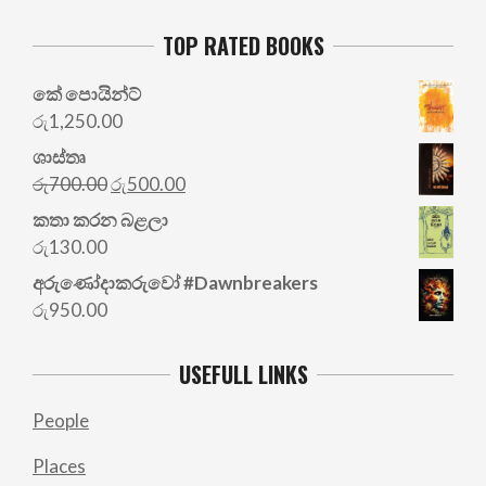
TOP RATED BOOKS
කේ පොයින්ට්
රු
1,250.00
ශාස්තෘ
Original
Current
රු
700.00
රු
500.00
price
price
කතා කරන බළලා
was:
is:
රු
130.00
රු700.00.
රු500.00.
අරු‍ණෝදාකරුවෝ #Dawnbreakers
රු
950.00
USEFULL LINKS
People
Places