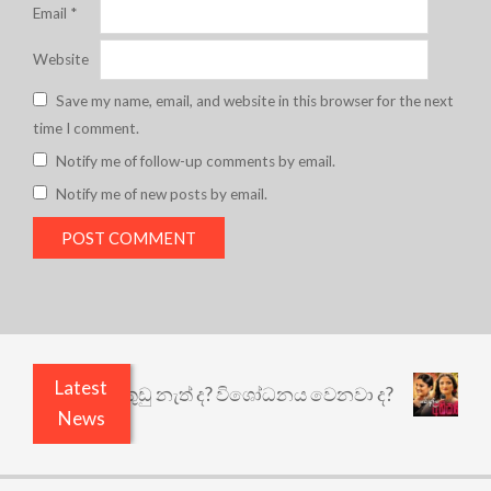
Email
*
Website
Save my name, email, and website in this browser for the next
time I comment.
Notify me of follow-up comments by email.
Notify me of new posts by email.
Latest
ෙයි ඇතුළෙයි කුඩු නැත් ද? විශෝධනය වෙනවා ද?
අභ
News