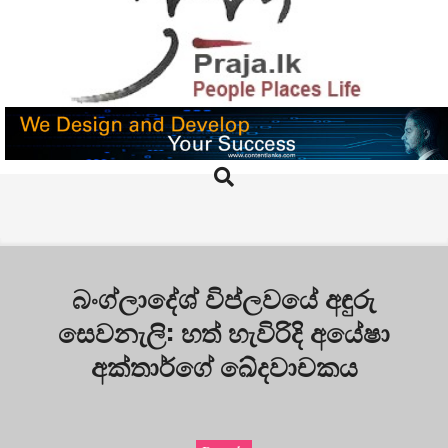
Skip
to
content
PRAJA.LK
Search
Primary
Navigation
Menu
බංග්ලාදේශ් විප්ලවයේ අඳුරු
සෙවනැලි: හත් හැවිරිදි අයේෂා
අක්තාර්ගේ ඛේදවාචකය