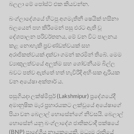
බලලා මේ පෝස්ට් එක කියවන්න.
බංග්ලාදේශයේ හිටපු අගමැතිනී ෂෙයික් හසීනා
බලයෙන් පහ කිරීමෙන් පසු එරට ඇති වූ
දේශපාලන පරිවර්තනය, මේ වන විට පාලනය
කළ නොහැකි ප්‍රචණ්ඩත්වයක් සහ
අරාජිකත්වයක් දක්වා ගමන් කරමින් තිබේ. මෙම
ව්‍යාකූලත්වයේ අලුත්ම සහ ශෝචනීයම බිල්ල
බවට පත්ව ඇත්තේ හත් හැවිරිදි අහිංසක දැරියක
වන අයේෂා අක්තාර් ය.
පසුගියදා ලක්ෂ්මීපූර් (Lakshmipur) ප්‍රදේශයේදී
අමානුෂික මැර ප්‍රහාරයකට ලක්වූයේ අයේෂාගේ
පියා වන බෙලාල් හොසේන්ගේ නිවසයි. බෙලාල්
හොසේන් යනු බංග්ලාදේශ ජාතිකවාදී පක්ෂයේ
(BNP) ප්‍රාදේශීය නායකයෙකි. මධ්‍යම රාත්‍රියේ