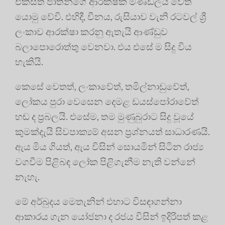
එක්සත් ජාතීන්ගේ ආරක්ෂක මණ්ඩලය වෙත
යොමු වේවි. එහිදී, චීනය, රුසියාව වැනි රටවල් ශ්‍රී
ලංකාව ආරක්ෂා කරනු ඇතැයි ආණ්ඩුව
බලාපොරොත්තු වෙනවා. එය එසේ ම සිදු විය
හැකියි.
කෙසේ වෙතත්, ලංකාවේත්, තමිල්නාඩුවේත්,
ලෝකය පුරා වෙසෙන දෙමළ ඩයස්පෝරාවේත්
හඬ ද ප්‍රබලයි. එසේම, තම මුණුබුරාට සිදු වූයේ
කුමක්දැයි සිවපාක්‍යම් අසන ප්‍රශ්නයත් සාධාරණයි.
ඇය මිය ගියත්, ඇය විසින් සොයමින් සිටින රාජ්‍ය
වගවීම පිළිබඳ ලෝක පිළිගැනීම නැති වන්නේ
නැහැ.
මේ අර්බුදය මෙතැනින් එහාට විසඳාගන්නා
ආකාරය ගැන යෝජනා ද රජය විසින් ඉදිරිපත් කළ