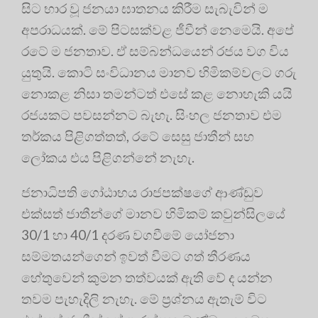
සිට භාර වූ ජනයා ඝාතනය කිරීම සැබැවින් ම
අපරාධයක්. මේ පිටසක්වළ ජීවීන් නෙමෙයි. අපේ
රටේ ම ජනතාව. ඒ සම්බන්ධයෙන් රජය වග විය
යුතුයි. කොටි සංවිධානය මානව හිමිකම්වලට ගරු
නොකළ නිසා තමන්ටත් එසේ කළ නොහැකි යයි
රජයකට පවසන්නට බැහැ. සිංහල ජනතාව එම
තර්කය පිළිගත්තත්, රටේ සෙසු ජාතීන් සහ
ලෝකය එය පිළිගන්නේ නැහැ.
ජනාධිපති ගෝඨාභය රාජපක්ෂගේ ආණ්ඩුව
එක්සත් ජාතීන්ගේ මානව හිමිකම් කවුන්සිලයේ
30/1 හා 40/1 දරණ වගවීමේ යෝජනා
සම්මතයන්ගෙන් ඉවත් වීමට ගත් තීරණය
හේතුවෙන් කුමන තත්වයක් ඇති වේ ද යන්න
තවම පැහැදිලි නැහැ. මේ ප්‍රශ්නය ඇතැම් විට