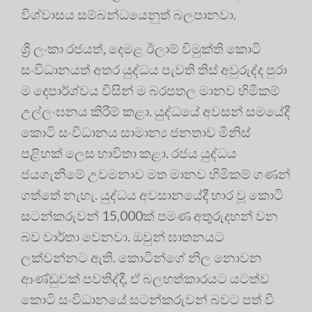
විශ්වාසය සම්බන්ධයෙනුත් බලපානවා.
ශ්‍රී ලංකා රජයත්, දෙමළ ඊලාම් විමුක්ති කොටි
සංවිධානයත් අතර යුද්ධය පැවති තිස් අවුරුද්ද පුරා
ම දෙපාර්ශ්වය විසින් ම බරපතල මානව හිමිකම්
උල්ලංඝනය කිරීම් කළා. යුද්ධයේ අවසන් සමයේදී
කොටි සංවිධානය සාමාන්‍ය ජනතාව මිනිස්
පළිහක් ලෙස භාවිතා කළා. රජය යුද්ධය
ජයගැනීමේ උවමනාව මත මානව හිමිකම් ගණන්
ගත්තේ නැහැ. යුද්ධය අවසානයේදී භාර වූ කොටි
සටන්කරුවන් 15,000ක් පමණ අතුරුදහන් වන
බව වාර්තා වෙනවා. ඔවුන් ඝාතනයට
ලක්වන්නට ඇති. කොටින්ගේ නිල නොවන
ආණ්ඩුවක් පවතිද්දී, ඒ බලහත්කාරයට යටත්ව
කොටි සංවිධානයේ සටන්කරුවන් බවට පත් වී