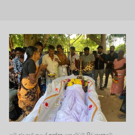
මේ ඡායාරූපයේ ඉන්න සෙල්වම් සිවපාක්‍යම්