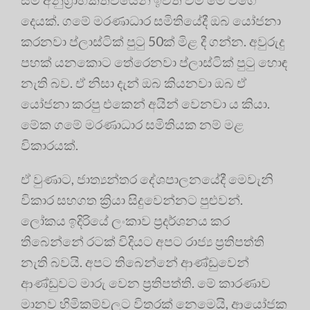
දෙයක්. ගමේ මරණාධාර සමිතියේදී ඔබ යෝජනා
කරනවා ප්ලාස්ටික් පුටු 50ක් මිළ දී ගන්න. අවුරුදු
පහක් යනකොට තේරෙනවා ප්ලාස්ටික් පුටු හොඳ
නැති බව. ඒ නිසා දැන් ඔබ කියනවා ඔබ ඒ
යෝජනා කරපු එකෙන් අයින් වෙනවා ය කියා.
මේක ගමේ මරණාධාර සමිතියක නම් මළ
විකාරයක්.
ඒ වුණාට, ජාත්‍යන්තර දේශපාලනයේදී මෙවැනි
විකාර සහගත ක්‍රියා සිදුවෙන්නට පුළුවන්.
ලෝකය ඉදිරියේ ලංකාව ප්‍රදර්ශනය කර
තිබෙන්නේ රටක් විදියට අපට රාජ්‍ය ප්‍රතිපත්ති
නැති බවයි. අපට තිබෙන්නේ ආණ්ඩුවෙන්
ආණ්ඩුවට මාරු වෙන ප්‍රතිපත්ති. මේ කාරණාව
මානව හිමිකම්වලට විතරක් නෙමෙයි, ආයෝජක