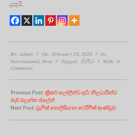
යුතුයි.
2020-
02-
By:
admin
On:
February 28, 2020
In:
28
International
,
News
Tagged:
ජිනීවා
With:
0
Comments
Previous Post:
ක්‍රිකට් ලෝලීන්ට ගුටි; නිලධාරීන්ට
මැච් බලන්න ප්ලේන්
Next Post:
ට්‍රැෆික් පොලිසිය හා ටෙරිෆික් ආණ්ඩුව