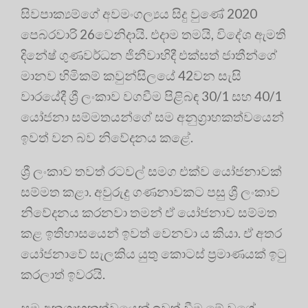
සිවපාක්‍යම්ගේ අවමංගල්‍යය සිදු වුණේ 2020
පෙබරවාරි 26වෙනිදායි. එදාම තමයි, විදේශ ඇමති
දිනේෂ් ගුණවර්ධන ජිනීවාහිදී එක්සත් ජාතීන්ගේ
මානව හිමිකම් කවුන්සිලයේ 42වන සැසි
වාරයේදී ශ්‍රී ලංකාව වගවීම පිළිබඳ 30/1 සහ 40/1
යෝජනා සම්මතයන්ගේ සම අනුග්‍රාහකත්වයෙන්
ඉවත් වන බව නිවේදනය කළේ.
ශ්‍රී ලංකාව තවත් රටවල් සමග එක්ව යෝජනාවක්
සම්මත කළා. අවුරුදු ගණනාවකට පසු ශ්‍රී ලංකාව
නිවේදනය කරනවා තමන් ඒ යෝජනාව සම්මත
කළ ඉතිහාසයෙන් ඉවත් වෙනවා ය කියා. ඒ අතර
යෝජනාවේ සැලකිය යුතු කොටස් ප්‍රමාණයක් ඉටු
කරලාත් ඉවරයි.
සම අනුග්‍රාහකත්වයෙන් ඉවත් වීම මේ වගේ