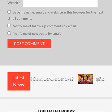
Website
Save my name, email, and website in this browser for the next
time I comment.
Notify me of follow-up comments by email.
Notify me of new posts by email.
Latest
ෙයි කුඩු නැත් ද? විශෝධනය වෙනවා ද?
අභිසාරී: වෙ
News
TOP RATED BOOKS