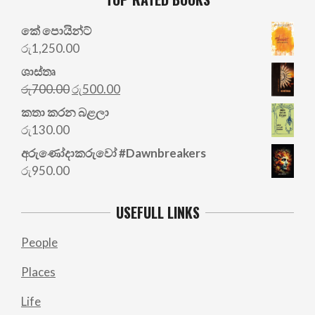
කේ පොයින්ට්
රු
1,250.00
ශාස්තෘ
Original
Current
රු
700.00
රු
500.00
price
price
කතා කරන බළලා
was:
is:
රු
130.00
රු700.00.
රු500.00.
අරු‍ණෝදාකරුවෝ #Dawnbreakers
රු
950.00
USEFULL LINKS
People
Places
Life