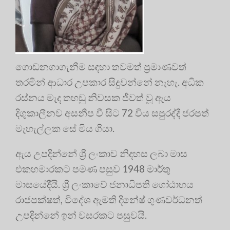
ගොඩනගාගැනීම සඳහා තවමත් ප්‍රමාණවත්
තරමින් ආධාර උපකාර සිදුවන්නේ නැහැ. අධික
රස්නය මැද තහඩු නිවසක ජීවත් වූ ඇය
දිගුකාලීනව අසනීප වී සිට 72 විය සපුරද්දී ජරපත්
මැහැල්ලක සේ මිය ගියා.
ඇය උපදින්නේ ශ්‍රී ලංකාව නිදහස ලබා මාස
එකහමාරකට පමණ පසුව 1948 මාර්තු
මාසයේදීයි. ශ්‍රී ලංකාවේ ජනාධිපති ගෝඨාභය
රාජපක්ෂත්, විදේශ ඇමති දිනේෂ් ගුණවර්ධනත්
උපදින්නේ ඉන් වසරකට පසුවයි.