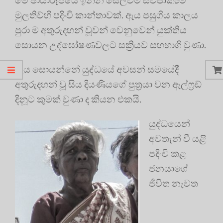
මුලතිව්හි පදිංචි කාන්තාවක්. ඇය පසුගිය කාලය
පුරා ම අතුරුදහන් වූවන් වෙනුවෙන් යුක්තිය
සොයන උද්ඝෝෂණවලට සක්‍රියව සහභාගි වුණා.
ඇය සොයන්නේ යුද්ධයේ අවසන් සමයේදී
අතුරුදහන් වූ සිය දියණියගේ පුත්‍රයා වන ඇල්ෆ්‍රඩ්
දිනූට කුමක් වුණා ද කියන එකයි.
යුද්ධයෙන්
අවතැන් වී යළි
පදිංචි කළ
ජනයාගේ
ජීවිත නැවත