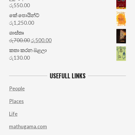
රු
550.00
කේ පොයින්ට්
රු
1,250.00
ශාස්තෘ
Original
Current
රු
700.00
රු
500.00
price
price
කතා කරන බළලා
was:
is:
රු
130.00
රු700.00.
රු500.00.
USEFULL LINKS
People
Places
Life
mathugama.com