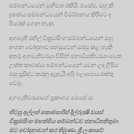
සම්බන්ධයෙන් මුනිවත රකියි. එසේම, ඔහු කී
දූෂණය සම්බන්ධයෙන් විමර්ශනය කිරීමට ද
පියරක් ගෙන නැක.
අගමැති රනිල් වික්‍රමසිංහ සම්බන්ධයෙන් ඔහු
නගන චෝදනාව පහසුවෙන් ඔප්පු කළ හැකි
අතර, අගමැතිවරයා විසින් ජනාධිපතිවරයා වෙත
උක්ත කාරණය සම්බන්ධයෙන් යවන ලද ලිපිය
ඔහු ප්‍රසිද්ධ කරනු ඇතැයි අපි බලාපොරොත්තු
වෙමු.
අගමැතිවරයාගේ ප්‍රකාශය මෙසේ ය:
හිටපු අල්ලස් කොමසාරිස් දිල්රුක්‍ෂි ඩයස්
වික්‍රමසිංහ මහත්මිය සම්බන්ධව ජනාධිපතිතුමා
මට චෝදනාවන් කර තිබුණා. ශ්‍රී ලංකාවේ