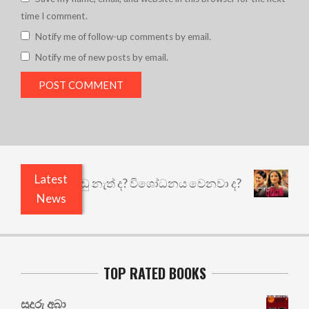
time I comment.
Notify me of follow-up comments by email.
Notify me of new posts by email.
Latest
යි ඇතුළෙයි කුඩු නැත් ද? විශෝධනය වෙනවා ද?
අභිස
News
TOP RATED BOOKS
සුදුරු අබා