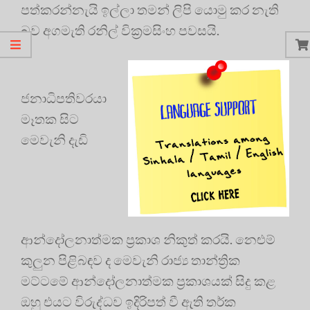
පත්කරන්නැයි ඉල්ලා තමන් ලිපි යොමු කර නැති
බව අගමැති රනිල් වික්‍රමසිංහ පවසයි.
ජනාධිපතිවරයා
මෑතක සිට
මෙවැනි දැඩි
ආන්දෝලනාත්මක ප්‍රකාශ නිකුත් කරයි. නෙළුම්
කුලුන පිළිබඳව ද මෙවැනි රාජ්‍ය තාන්ත්‍රික
මට්ටමේ ආන්දෝලනාත්මක ප්‍රකාශයක් සිදු කළ
ඔහු එයට විරුද්ධව ඉදිරිපත් වී ඇති තර්ක