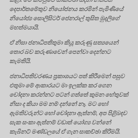
දෙපාර්තමේතුව නියෝජනය කරමින් පැමිණියේ
නියෝජ්‍ය සොලිසිටර් ජෙනරාල් තුසිත මුදලිගේ
මහත්මයායි.
ඒ නිසා ජනාධිපතිතුමා කියූ කරුණු සත්‍යයෙන්
තොර බව කරුණාවෙන් පෙන්වා දෙන්නට
කැමතියි.
ජනාධිපතිවරණය ප්‍රකාශයට පත් කිරීමෙන් පසුව
එතුමා මේ ආකාරයට මා ඉලක්ක කර ගෙන
චෝදනා කරන්නට පටන් ගත්තේ කුමන හේතුවක්
නිසා ද කියා මම නම් දන්නේ නෑ. මට හෝ
ඇමතිවරුන්ට හෝ චෝදනා ඇත්නම්, අප පිළිබඳව
සැක සංකා ඇත්නම් වඩාත් යෝග්‍ය වන්නේ
කැබිනට් මණ්ඩලයේ ඒ ගැන සාකච්ඡා කිරීමයි.