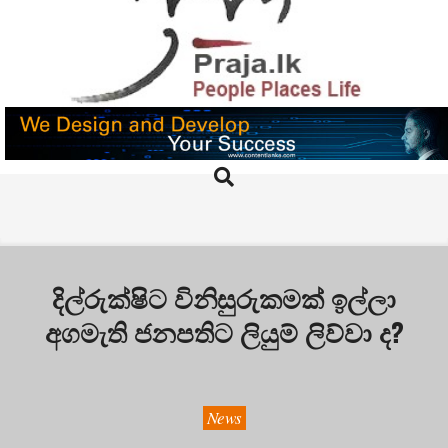
Skip
to
content
PRAJA.LK
Search
Primary
Navigation
Menu
දිල්රුක්ෂිට විනිසුරුකමක් ඉල්ලා
අගමැති ජනපතිට ලියුම් ලිව්වා ද?
News