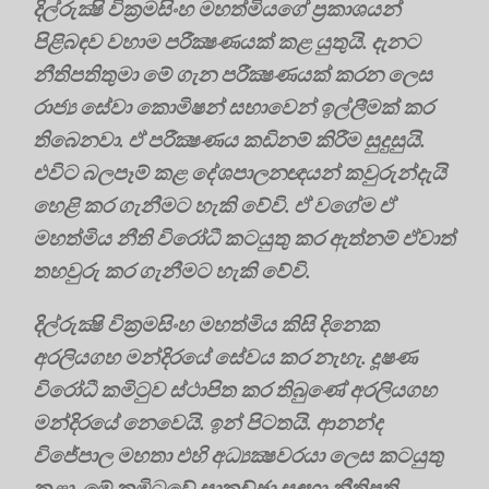
දිල්රුක්‍ෂි වික්‍රමසිංහ මහත්මියගේ ප්‍රකාශයන්
පිළිබඳව වහාම පරීක්‍ෂණයක් කළ යුතුයි. දැනට
නීතිපතිතුමා මේ ගැන පරීක්‍ෂණයක් කරන ලෙස
රාජ්‍ය සේවා කොමිෂන් සභාවෙන් ඉල්ලීමක් කර
තිබෙනවා. ඒ පරීක්‍ෂණය කඩිනම් කිරීම සුදුසුයි.
එවිට බලපෑම් කළ දේශපාලනඥයන් කවුරුන්දැයි
හෙළි කර ගැනීමට හැකි වේවි. ඒ වගේම ඒ
මහත්මිය නීති විරෝධී කටයුතු කර ඇත්නම් ඒවාත්
තහවුරු කර ගැනීමට හැකි වේවි.
දිල්රුක්‍ෂි වික්‍රමසිංහ මහත්මිය කිසි දිනෙක
අරලියගහ මන්දිරයේ සේවය කර නැහැ. දූෂණ
විරෝධී කමිටුව ස්ථාපිත කර තිබුණේ අරලියගහ
මන්දිරයේ නෙවෙයි. ඉන් පිටතයි. ආනන්ද
විජේපාල මහතා එහි අධ්‍යක්‍ෂවරයා ලෙස කටයුතු
කළා. මේ කමිටුවේ සාකච්ඡා සඳහා නීතිපති