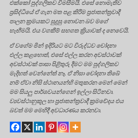
එක්කෝ පුද්ගලිකව විමසීමයි. එසේ නොමැතිව
ප්‍රසිද්ධියේ ඒ ගැන මත පළ කිරීම ප්‍රජාතන්ත්‍රවාදී
පාලන ක්‍රමයකට සුදුසු නොවන බව මගේ
හැඟීමයි. එය වගකීම් සහගත ක්‍රියාවක් ද නෙවෙයි.
ඒ වගේම මින් ඉදිරියට මට විරුද්ධව චෝදනා
එල්ල කළහොත්, එසේ එල්ල කරන අවස්ථාවක්
අවස්ථාවක් පාසා පිළිතුරු දීමට මම පුද්ගලිකව
මැදිහත් වෙන්නේත් නෑ. ඒ නිසා චෝදනා තිබේ
නම් ඒවා නිසි ස්ථානයන්හි මතුකරන මෙන් මෙන්
මම සියලු පාර්ශවයන්ගෙන් ඉල්ලා සිටිනවා.
ව්‍යවස්ථානුකූල හා ප්‍රජාතන්ත්‍රවාදී ක්‍රමවේදය එය
බවත් මම මෙහිදී අවධාරණය කරනවා.