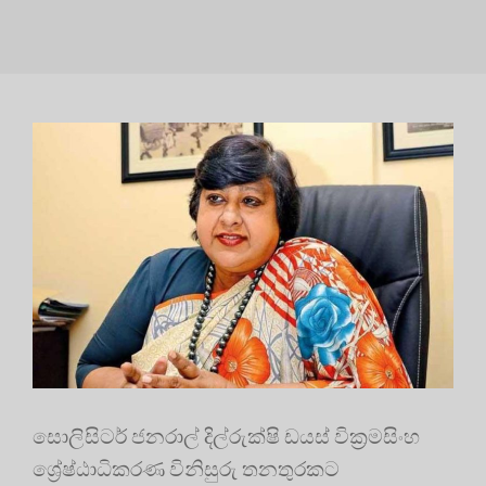
සොලිසිටර් ජනරාල් දිල්රුක්ෂි ඩයස් වික්‍රමසිංහ
ශ්‍රේෂ්ඨාධිකරණ විනිසුරු තනතුරකට