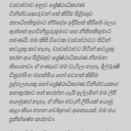
ව්‍යවස්ථාව අනුව ශ්‍රේෂ්ඨාධිකරණ
විනිශ්චයකරුවන් පත් කිරීම පිළිබඳව
ජනාධිපතිතුමාට නිර්දේශ ඉදිරිපත් කිරීමේ බලය
ඇත්තේ අගවිනිසුරුතුමාට සහ නීතිපතිතුමාට
පමණයි. මම කිසි විටෙක ව්‍යවස්ථාවට පිටින්
කටයුතු කර නැහැ. ව්‍යවස්ථාවට පිටින් කටයුතු
කරන අය පිළිබඳව ශ්‍රේෂ්ඨාධිකරණ නිගමන
තියෙනවා. ඒ ගණයට මම වැටිලා නැහැ. දිල්රුක්‍ෂි
වික්‍රමසිංහ මහත්මිය හෝ වෙනත් කිසිම
පුද්ගලයෙකු හෝ ශ්‍රේෂ්ඨාධිකරණ විනිශ්චයකාර
තනතුරකට පත් කරන්න යැයි ඉල්ලමින් මම ලිපි
යොමුකර නැහැ. ඒ නිසා එවැනි ලිපියක් යොමු
කළා කියා නගන චෝදනාව අසත්‍යයක්. මම එය
ප්‍රතික්ෂේප කරනවා.