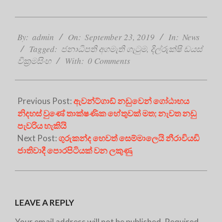
2019-
09-
By:
admin
On:
September 23, 2019
In:
News
23
Tagged:
ජනාධිපති අගමැති ගැටුම
,
දිල්රුක්ෂි ඩයස්
වික්‍රමසිංහ
With:
0 Comments
Previous Post:
ඇවන්ට්ගාඩ් නඩුවෙන් ගෝඨාභය
නිදහස් වුණේ තාක්ෂණික හේතුවක් මත; නැවත නඩු
පැවරිය හැකියි
Next Post:
ගුරුකන්ද හෙවත් සෙම්මාලෙයි නීරාවියඩි
ජාතිවාදී පොරපිටියක් වන ලකුණු
LEAVE A REPLY
Your email address will not be published.
Required