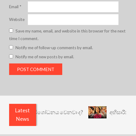
Email
*
Website
Save my name, email, and website in this browser for the next
time I comment.
Notify me of follow-up comments by email.
Notify me of new posts by email.
Latest
කුඩු නැත් ද? විශෝධනය වෙනවා ද?
අභිසාරී: වෙනත් 
News