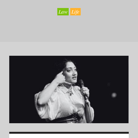
Law
Life