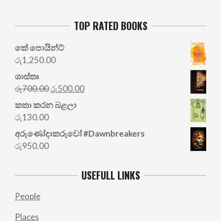
TOP RATED BOOKS
කේ පොයින්ට්
රු
1,250.00
ශාස්තෘ
Original
Current
රු
700.00
රු
500.00
price
price
කතා කරන බළලා
was:
is:
රු
130.00
රු700.00.
රු500.00.
අරු‍ණෝදාකරුවෝ #Dawnbreakers
රු
950.00
USEFULL LINKS
People
Places