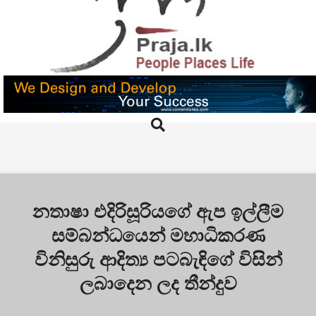
Skip
to
content
PRAJA.LK
Search
Primary
Navigation
Menu
නතාෂා එදිරිසූරියගේ ඇප ඉල්ලීම
සම්බන්ධයෙන් මහාධිකරණ
විනිසුරු ආදිත්‍ය පටබැඳිගේ විසින්
ලබාදෙන ලද තීන්දුව