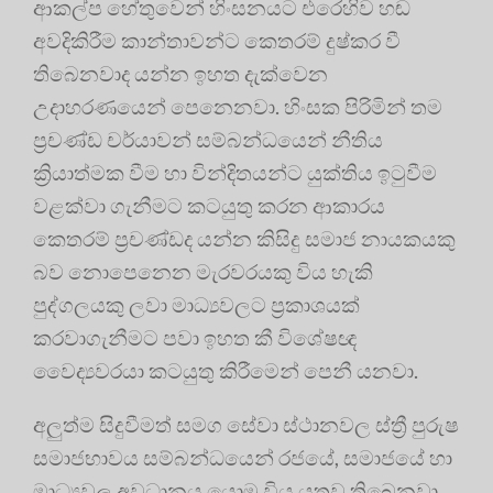
ආකල්ප හේතුවෙන් හිංසනයට එරෙහිව හඬ
අවදිකිරීම කාන්තාවන්ට කෙතරම් දුෂ්කර වී
තිබෙනවාද යන්න ඉහත දැක්වෙන
උදාහරණයෙන් පෙනෙනවා. හිංසක පිරිමින් තම
ප්‍රචණ්ඩ චර්යාවන් සම්බන්ධයෙන් නීතිය
ක්‍රියාත්මක වීම හා වින්දිතයන්ට යුක්තිය ඉටුවීම
වළක්වා ගැනීමට කටයුතු කරන ආකාරය
කෙතරම් ප්‍රචණ්ඩද යන්න කිසිදු සමාජ නායකයකු
බව නොපෙනෙන මැරවරයකු විය හැකි
පුද්ගලයකු ලවා මාධ්‍යවලට ප්‍රකාශයක්
කරවාගැනීමට පවා ඉහත කී විශේෂඥ
වෛද්‍යවරයා කටයුතු කිරීමෙන් පෙනී යනවා.
අලුත්ම සිදුවීමත් සමග සේවා ස්ථානවල ස්ත්‍රී පුරුෂ
සමාජභාවය සම්බන්ධයෙන් රජයේ, සමාජයේ හා
මාධ්‍යවල අවධානය යොමු විය යුතුව තිබෙනවා.