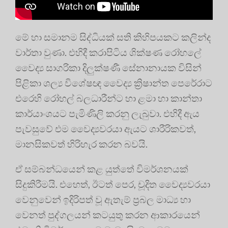
මේ හා සමානම සිද්ධියක් සති කිහිපයකට කලින්ද
වාර්තා වුණා. එහිදී කරාපිටිය ශික්ෂණ රෝහලේ
වෛද්‍ය සාගරිකා දිලුක්ෂණී සේනානායක විසින්
පිළිකා ශල්‍ය විශේෂඥ වෛද්‍ය ක්‍රිෂාන්ත පෙරේරාට
එරෙහි රෝහල් බලධාරීන්ට හා ළමා හා කාන්තා
කාර්යාංශයට පැමිණිලි කරනු ලැබුවා. එහිදී ඇය
පැවසුවේ එම වෛද්‍යවරයා ඇයට ශාරීරිකවත්,
මානසිකවත් හිරිහැර කරන බවයි.
ඒ සම්බන්ධයෙන් කළ යුත්තේ විමර්ශනයක්
සිදුකිරීමයි. එහෙත්, ඊටත් පෙර, චූදිත වෛද්‍යවරයා
වෙනුවෙන් ඉදිරිපත් වූ ඇතැම් ප්‍රබල මාධ්‍ය හා
වෙනත් පුද්ගලයන් කටයුතු කරන ආකාරයෙන්