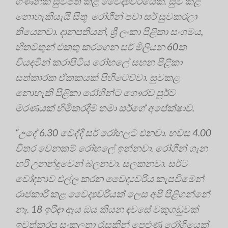
ගණනක් සුවපත් කළ වෛද්‍යවරයෙක්. සුව කළ
නොහැකියැයි සිතූ රෝගීන් පවා සර් සුවකරලා
තියෙනවා. දානපතියන්, ශ්‍රී ලංකා පිළිකා සංගමය,
හිතවතුන් එකතු කරගෙන සර් මිලියන 60ක
වියදමින් කරාපිටිය රෝහලේ සහන පිළිකා
සත්කාරක ඒකකයක් පිහිටෙව්වා. සුවකළ
නොහැකි පිළිකා රෝගීන්ට ගෞරව පූර්ව
මරණයක් හිමිකරදීම තමා සර්ගේ අපේක්ෂාව.
“උදේ 6.30 වෙද්දී සර් රෝහලට එනවා. හවස 4.00
විතර වෙනකම් රෝහලේ ඉන්නවා. රෝගීන් ගැන
හරි උනන්දුවෙන් බලනවා. සලකනවා. සර්ට
චෝදනාව එල්ල කරන වෛද්‍යවරිය කැපවීමෙන්
රාජකාරි කළ වෛද්‍යවරියක් ලෙස අපි පිළිගන්නේ
නෑ. 18 ඉරිදා ඇය ඔය කියන දවසේ වකුගඩුවක්
ඉවත්කරපු සංකූලතා රැසකින් පෙළුණු රෝගියෙක්