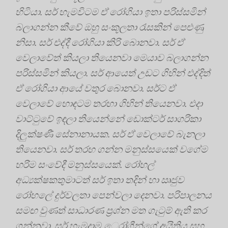
හිටියා. සර් හැමවිටම ඒ රෝගියා ඉතා පරිස්සමින්
බලාගන්න කීවේ ඔහු සංකූලතා රැසකින් පෙළුණු
නිසා. සර් එද්දී රෝගියා කිරි බොනවා. සර් ඒ
වෙලාවේත් කියලා තියෙනවා මෙයාව බලාගන්න
පරිස්සමින් කියලා. සර් ආයෙත් උඩට ගිහින් එද්දිත්
ඒ රෝගියා ආයේ වතුර බොනවා. සර්ට ඒ
වෙලාවේ හොඳටම තරහා ගිහින් තියෙනවා. එදා
වාට්ටුවේ ඉඳලා තියෙන්නේ ඩොක්ටර් සාගරිකා
දිලුක්ෂණී සේනානායක. සර් ඒ වෙලාවේ බැනලා
තියෙනවා. සර් තරහ ගන්න මනුස්සයෙක් වගේම
හරිම සංවේදී මනුස්සයෙක්. රෝහල්
අධ්‍යක්ෂකතුමාටත් සර් ඉතා තදින් හා ඍජුව
රෝහලේ දුර්වලතා පෙන්වලා දෙනවා. පරිපාලනය
සමඟ වුණත් සාධාරණ ප්‍රශ්න මත ගැටුම් ඇති කර
ගන්නවා. සර් හැමදාම ෙරා්ගීන්ගේ අයිතිය සහ