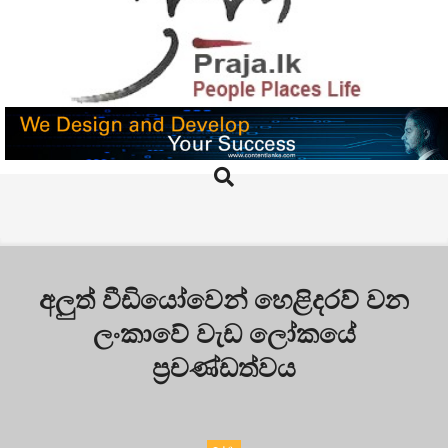
Skip
to
content
PRAJA.LK
Search
Primary
Navigation
Menu
අලුත් වීඩියෝවෙන් හෙළිදරව් වන
ලංකාවේ වැඩ ලෝකයේ
ප්‍රචණ්ඩත්වය