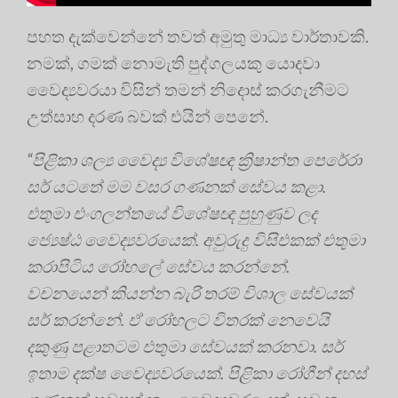
පහත දැක්වෙන්නේ තවත් අමුතු මාධ්‍ය වාර්තාවකි.
නමක්, ගමක් නොමැති පුද්ගලයකු යොදවා
වෛද්‍යවරයා විසින් තමන් නිදොස් කරගැනීමට
උත්සාහ දරණ බවක් එයින් පෙනේ.
“පිළිකා ශල්‍ය වෛද්‍ය විශේෂඥ ක්‍රිෂාන්ත පෙරේරා
සර් යටතේ මම වසර ගණනක් සේවය කළා.
එතුමා එංගලන්තයේ විශේෂඥ පුහුණුව ලද
ජ්‍යෙෂ්ඨ වෛද්‍යවරයෙක්. අවුරුදු විසිඑකක් එතුමා
කරාපිටිය රෝහලේ සේවය කරන්නේ.
වචනයෙන් කියන්න බැරි තරම් විශාල සේවයක්
සර් කරන්නේ. ඒ රෝහලට විතරක් නෙවෙයි
දකුණු පළාතටම එතුමා සේවයක් කරනවා. සර්
ඉතාම දක්ෂ වෛද්‍යවරයෙක්. පිළිකා රෝගීන් දහස්