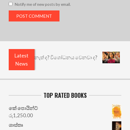
Notify me of new posts by email.
Latest
 ඇතුළෙයි කුඩු නැත් ද? විශෝධනය වෙනවා ද?
අභිසාර
News
TOP RATED BOOKS
කේ පොයින්ට්
රු
1,250.00
ශාස්තෘ