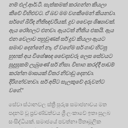
නම් එල්.ආර්.ටී. සැත්කමක් කරගන්න කියලා
කීවේ විහිළුවට. ඒ බව මම වගකීමෙන් කියනවා.
සර්ගේ බිරිඳ නීතිඥවරියක්. දුව වෛද්‍ය ශිෂ්‍යාවක්.
ඇය රෝහලට එනවා. ඇයටත් නීතිය එකයි. ඇය
එන වෙලාව පහුවුණත් සර් දුව කියලා ඇයට
සමාව දෙන්නේ නෑ. ඒ වගේම සර් ගාව හිටපු
හුඟක් අය විශේෂඥ වෛද්‍යවරු ලෙස සේවයට
සුදුසුකම් ලැබුණේ සර් නිසා. විභාග කරද්දී පාඩම්
කරන්න මාසයක් විතර නිවාඩු දෙනවා.
දිරිගන්වනවා. සර් අපිට සැලකුවේ දරුවන්ට
වගේ.”
සේවා ස්ථානවල ස්ත්‍රී පුරුෂ සමාජභාවය මත
පදනම් වූ ප්‍රචණ්ඩත්වය ශ්‍රී ලංකාවේ ඉතා සුලබ
සංසිද්ධියක්. සමාජයේ පවත්නා පීතෘමූලික