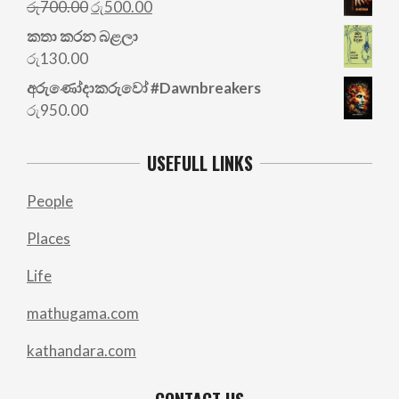
Original
Current
රු
700.00
රු
500.00
price
price
කතා කරන බළලා
was:
is:
රු
130.00
රු700.00.
රු500.00.
අරු‍ණෝදාකරුවෝ #Dawnbreakers
රු
950.00
USEFULL LINKS
People
Places
Life
mathugama.com
kathandara.com