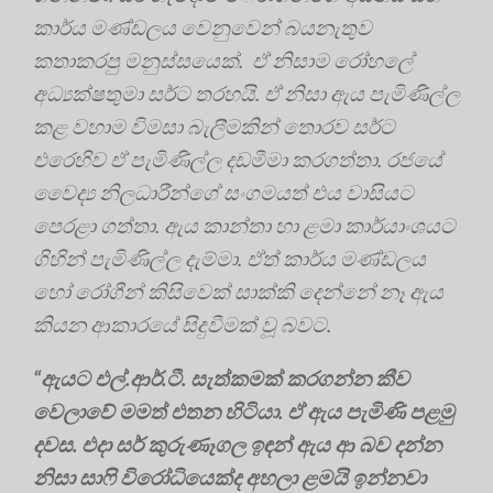
කාර්ය මණ්ඩලය වෙනුවෙන් බයනැතුව
කතාකරපු මනුස්සයෙක්. ඒ නිසාම රෝහලේ
අධ්‍යක්ෂතුමා සර්ට තරහයි. ඒ නිසා ඇය පැමිණිල්ල
කළ වහාම විමසා බැලීමකින් තොරව සර්ට
එරෙහිව ඒ පැමිණිල්ල දඩමීමා කරගත්තා. රජයේ
වෛද්‍ය නිලධාරීන්ගේ සංගමයත් එය වාසියට
පෙරළා ගත්තා. ඇය කාන්තා හා ළමා කාර්යාංශයට
ගිහින් පැමිණිල්ල දැම්මා. ඒත් කාර්ය මණ්ඩලය
හෝ රෝගීන් කිසිවෙක් සාක්කි දෙන්නේ නෑ ඇය
කියන ආකාරයේ සිදුවීමක් වූ බවට.
“ඇයට එල්.ආර්.ටී. සැත්කමක් කරගන්න කීව
වෙලාවේ මමත් එතන හිටියා. ඒ ඇය පැමිණි පළමු
දවස. එදා සර් කුරුණෑගල ඉඳන් ඇය ආ බව දන්න
නිසා සාෆි විරෝධියෙක්ද අහලා ළමයි ඉන්නවා