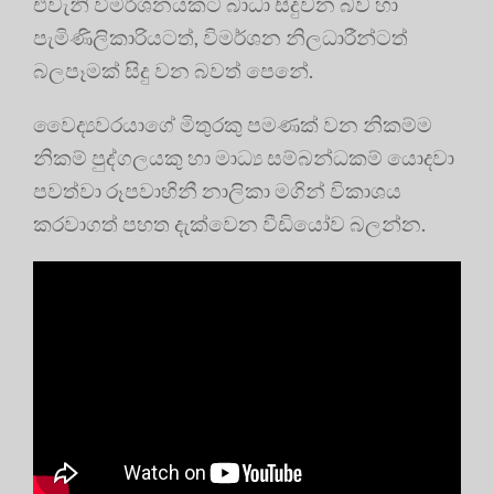
එවැනි විමර්ශනයකට බාධා සිදුවන බව හා
පැමිණිලිකාරියටත්, විමර්ශන නිලධාරීන්ටත්
බලපෑමක් සිදු වන බවත් පෙනේ.
වෛද්‍යවරයාගේ මිතුරකු පමණක් වන නිකම්ම
නිකම් පුද්ගලයකු හා මාධ්‍ය සම්බන්ධකම් යොදවා
පවත්වා රූපවාහිනී නාලිකා මගින් විකාශය
කරවාගත් පහත දැක්වෙන වීඩියෝව බලන්න.