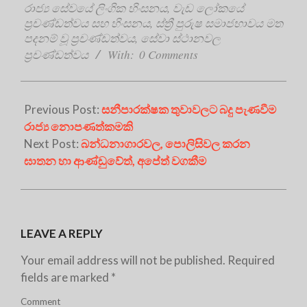
රාජ්‍ය සේවයේ ලිංගික හිංසනය
,
වැඩ ලෝකයේ
ප්‍රචණ්ඩත්වය සහ හිංසනය
,
ස්ත්‍රී පුරුෂ සමාජභාවය මත
පදනම් වූ ප්‍රචණ්ඩත්වය
,
සේවා ස්ථානවල
ප්‍රචණ්ඩත්වය
With:
0 Comments
Previous Post:
සනීපාරක්ෂක තුවාවලට බදු පැණවීම
රාජ්‍ය නොපණත්කමකි
Next Post:
බන්ධනාගාරවල, පොලිසිවල කරන
ඝාතන හා ආණ්ඩුවේත්, අපේත් වගකීම
LEAVE A REPLY
Your email address will not be published.
Required
fields are marked
*
Comment