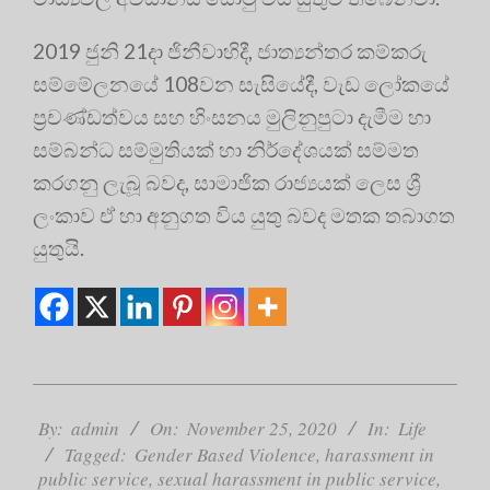
2019 ජුනි 21දා ජිනීවාහිදී, ජාත්‍යන්තර කම්කරු
සම්මේලනයේ 108වන සැසියේදී, වැඩ ලෝකයේ
ප්‍රචණ්ඩත්වය සහ හිංසනය මුලිනුපුටා දැමීම හා
සම්බන්ධ සම්මුතියක් හා නිර්දේශයක් සම්මත
කරගනු ලැබූ බවද, සාමාජික රාජ්‍යයක් ලෙස ශ්‍රී
ලංකාව ඒ හා අනුගත විය යුතු බවද මතක තබාගත
යුතුයි.
2020-
11-
By:
admin
On:
November 25, 2020
In:
Life
25
Tagged:
Gender Based Violence
,
harassment in
public service
,
sexual harassment in public service
,