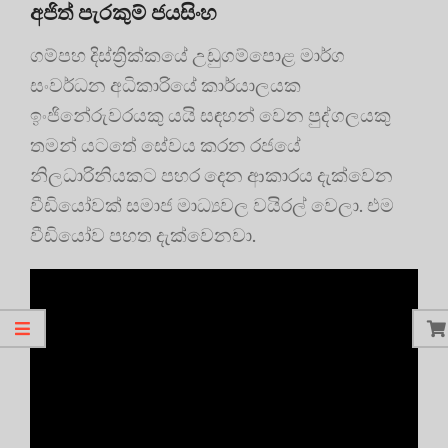
අජිත් පැරකුම් ජයසිංහ
ගම්පහ දිස්ත්‍රික්කයේ උඩුගම්පොළ මාර්ග
සංවර්ධන අධිකාරියේ කාර්යාලයක
ඉංජිනේරුවරයකු යයි සඳහන් වෙන පුද්ගලයකු
තමන් යටතේ සේවය කරන රජයේ
නිලධාරිනියකට පහර දෙන ආකාරය දැක්වෙන
වීඩියෝවක් සමාජ මාධ්‍යවල වයිරල් වෙලා. එම
වීඩියෝව පහත දැක්වෙනවා.