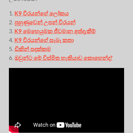
K9 වීරයන්ගේ ලෝකය
පුහුණුවෙන් උපන් වීරයන්
K9 මෙහෙයුමක ජීවමාන අත්දැකීම්
K9 වීරයන්ගේ සැබෑ කතා
ඩිකින් පදක්කම
ඔවුන්ට මේ විස්මිත හැකියාව කොහෙන්ද?