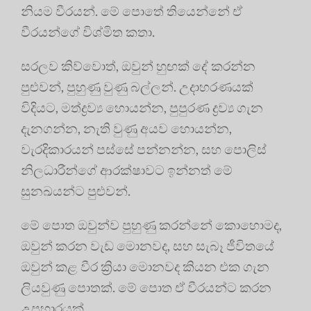
නියම වීරයන්. මේ පොතේ තියෙන්නේ ඒ
වීරයන්ගේ විශ්මිත කතා.
සරලව කිව්වොත්, ඔවුන් හුඟක් දේ කරන්න
පුළුවන්, පුහුණු වුණු බල්ලන්. උදාහරණයක්
විදියට, මත්ද්‍රව්‍ය හොයන්න, පුපුරණ ද්‍රව්‍ය ගැන
දැනගන්න, නැති වුණු අයව හොයන්න,
වැරදිකාරයන් පස්සේ පන්නන්න, සහ පොලිස්
නිලධාරීන්ගේ ආරක්ෂාවට ඉන්නත් මේ
සුනඛයන්ට පුළුවන්.
මේ පොත ඔවුන්ව පුහුණු කරන්නේ කොහොමද,
ඔවුන් කරන වැඩ මොනවද, සහ සැබෑ ජීවිතයේ
ඔවුන් කළ වීර ක්‍රියා මොනවද කියන එක ගැන
ලියවුණු පොතක්. මේ පොත ඒ වීරයන්ට කරන
උපහාරයක්.