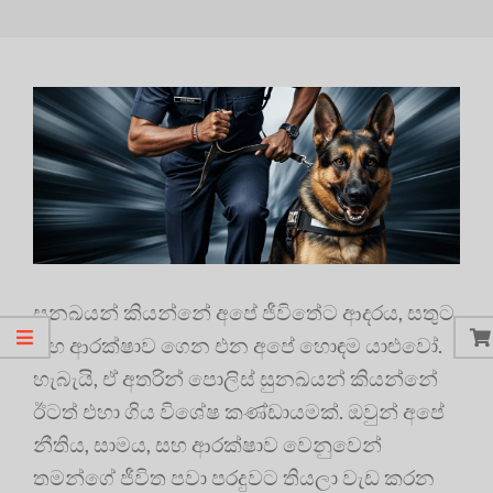
සුනඛයන් කියන්නේ අපේ ජීවිතේට ආදරය, සතුට,
සහ ආරක්ෂාව ගෙන එන අපේ හොඳම යාළුවෝ.
හැබැයි, ඒ අතරින් පොලිස් සුනඛයන් කියන්නේ
ඊටත් එහා ගිය විශේෂ කණ්ඩායමක්. ඔවුන් අපේ
නීතිය, සාමය, සහ ආරක්ෂාව වෙනුවෙන්
තමන්ගේ ජීවිත පවා පරදුවට තියලා වැඩ කරන