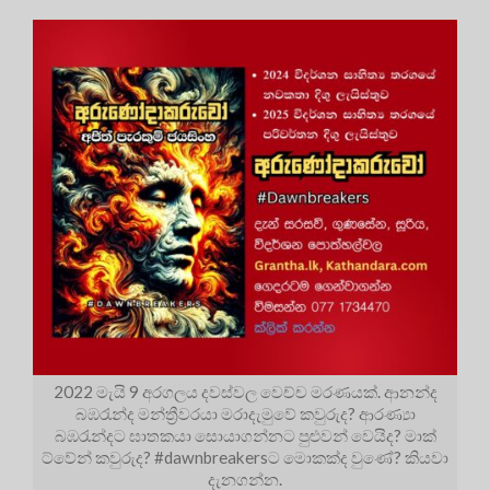
2022 මැයි 9 අරගලය දවස්වල වෙච්ච මරණයක්. ආනන්ද
බඹරැන්ද මන්ත්‍රීවරයා මරාදැමුවේ කවුරුද? ආරණ්‍යා
බඹරැන්දට ඝාතකයා සොයාගන්නට පුළුවන් වෙයිද? මාක්
ට්වේන් කවුරුද? #dawnbreakersට මොකක්ද වුණේ? කියවා
දැනගන්න.