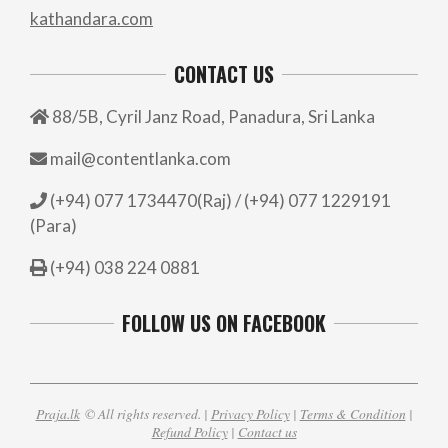
kathandara.com
CONTACT US
88/5B, Cyril Janz Road, Panadura, Sri Lanka
mail@contentlanka.com
(+94) 077 1734470(Raj) / (+94) 077 1229191
(Para)
(+94) 038 224 0881
FOLLOW US ON FACEBOOK
Praja.lk
© All rights reserved. |
Privacy Policy
|
Terms & Condition
|
Refund Policy
|
Contact us