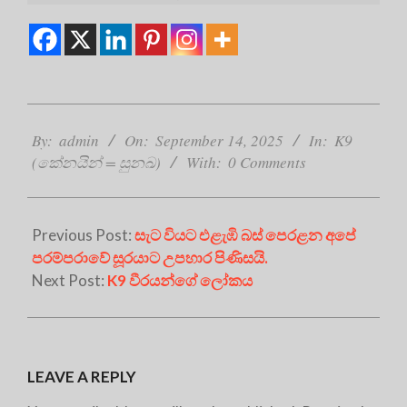
2025-
09-
By:
admin
On:
September 14, 2025
In:
K9
14
(කේනයින් = සුනඛ)
With:
0 Comments
Previous Post:
සැට වියට එළැඹි බස් පෙරළන අපේ
පරම්පරාවේ සූරයාට උපහාර පිණිසයි.
Next Post:
K9 වීරයන්ගේ ලෝකය
LEAVE A REPLY