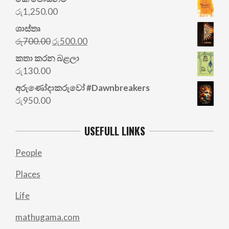
රු
1,250.00
ශාස්තෘ
Original
Current
රු
700.00
රු
500.00
price
price
කතා කරන බළලා
was:
is:
රු
130.00
රු700.00.
රු500.00.
අරු‍ණෝදාකරුවෝ #Dawnbreakers
රු
950.00
USEFULL LINKS
People
Places
Life
mathugama.com