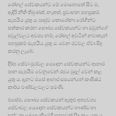
රෝහල් සේවකයන්ට මේ මොහොතේ සිට ම,
ඇඳිරි නීති තිබුණත්, නැතත්, ප්‍රවාහන පහසුකම්
සැපයිය යුතු ය. ඍජුව කොරෝනා රෝගීන්ට
සත්කාර කරන සෞඛ්‍ය සේවකයන්ට හා ඔවුන්ගේ
පවුල්වලට අවශ්‍ය නම්, රෝහල් අවටින් නවාතැන්
පහසුකම් සැපයිය යුතු ය. වෙන රටවල ඒවා සිදු
කරනු ලැබේ.
දීර්ඝ සේවා මුරවල යෙදෙන සේවකයන්ට ආහාර
පාන සැපයීම වෙනුවෙන් රජය මුදල් වෙන් කළ
යුතු ය. දැනට එසේ ආහාර සපයන්නේ කණිෂ්ඨ
කාර්ය මණ්ඩලවලට පමණි.
එසේම, සෞඛ්‍ය සේවකයන් ඇතුළු අත්‍යවශ්‍ය
සේවාවල යෙදෙන සේවකයන්ට භාණ්ඩ හා
ඉන්ධන ලබාගැනීමේදී පහසුවක් සිදු කළ යුතු ය.