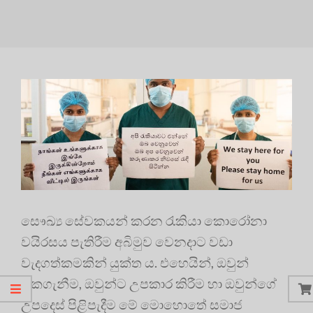
සෞඛ්‍ය සේවකයන් කරන රැකියා කොරෝනා
වයිරසය පැතිරීම අබිමුව වෙනදාට වඩා
වැදගත්කමකින් යුක්ත ය. එහෙයින්, ඔවුන්
රැකගැනීම, ඔවුන්ට උපකාර කිරීම හා ඔවුන්ගේ
උපදෙස් පිළිපැදීම මේ මොහොතේ සමාජ