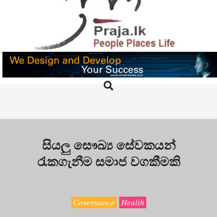
Skip
to
content
PRAJA.LK
Search
Primary
Navigation
Menu
සියලු සෞඛ්‍ය සේවකයන්
රැකගැනීම සමාජ වගකීමකි
Governance
Health