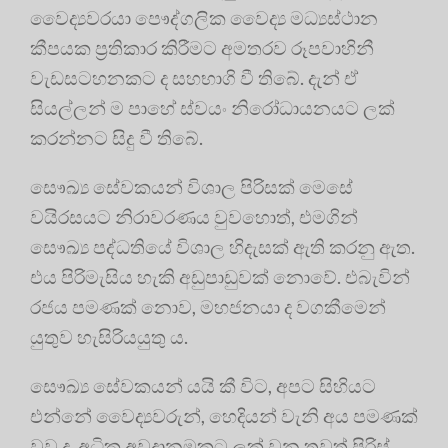
වෛද්‍යවරයා පෞද්ගලික වෛද්‍ය මධ්‍යස්ථාන
කීපයක ප්‍රතිකාර කිරීමට අමතරව රූපවාහිනී
වැඩසටහනකට ද සහභාගි වී තිබේ. දැන් ඒ
සියල්ලන් ම පාහේ ස්වයං නිරෝධායනයට ලක්
කරන්නට සිදු වී තිබේ.
සෞඛ්‍ය සේවකයන් විශාල පිරිසක් මෙසේ
වයිරසයට නිරාවරණය වුවහොත්, එමගින්
සෞඛ්‍ය පද්ධතියේ විශාල හිදැසක් ඇති කරනු ඇත.
එය පිරිමැසිය හැකි අඩුපාඩුවක් නොවේ. එබැවින්
රජය පමණක් නොව, මහජනයා ද වගකීමෙන්
යුතුව හැසිරියයුතු ය.
සෞඛ්‍ය සේවකයන් යයි කී විට, අපට සිහියට
එන්නේ වෛද්‍යවරුන්, හෙදියන් වැනි අය පමණක්
වුව ද, අධික අවදානමකට ලක් වන තවත් පිරිස්