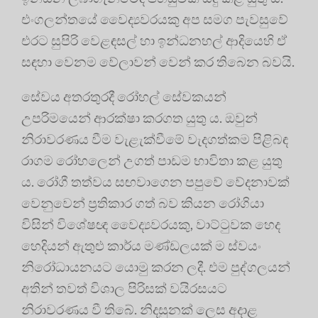
එංගලන්තයේ වෛද්‍යවරයකු අප සමග පැවසුවේ
එරට සුපිරි වෙළඳසල් හා ඉන්ධනහල් ආදියෙහි ඒ
සඳහා වෙනම වේලාවන් වෙන් කර තිබෙන බවයි.
සේවය අතරතුරදී රෝහල් සේවකයන්
උපරිමයෙන් ආරක්ෂා කරගත යුතු ය. ඔවුන්
නිරාවරණය වීම වැළැක්වීමේ වැදගත්කම පිළිබඳ
රාගම රෝහලෙන් උගත් පාඩම භාවිතා කළ යුතු
ය. රෝගී තත්වය සඟවාගෙන පපුවේ වේදනාවක්
වෙනුවෙන් ප්‍රතිකාර ගත් බව කියන රෝගියා
විසින් විශේෂඥ වෛද්‍යවරයකු, වාට්ටුවක හෙද
හෙදියන් ඇතුළු කාර්ය මණ්ඩලයක් ම ස්වයං
නිරෝධායනයට යොමු කරන ලදී. එම පුද්ගලයන්
අතින් තවත් විශාල පිරිසක් වයිරසයට
නිරාවරණය වී තිබේ. නිදසුනක් ලෙස අදාළ