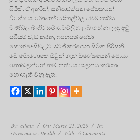
සිටිති. ඒ අතරින්, සනීපාරක්ෂක සේවකයන්
විශේෂ ය. බොහෝ රෝහල්වල මෙම කාර්ය
මණ්ඩල බාහිර සමාගම්වලින් ලබාගන්නා ලද, අඩු
පඩියට වැඩ කරන, අයහපත් සේවා
කොන්දේසිවලට යටත් කරගෙන සිටින පිරිසකි.
මේ මොහොතේ ඔවුන් ගැන විශේෂයෙන් සොයා
නොබලන්නේ නම්, තත්වය පාලනය කරගත
නොහැකි වනු ඇත.
2020-
03-
By:
admin
On:
March 21, 2020
In:
21
Governance
,
Health
With:
0 Comments