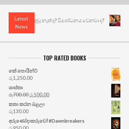
Latest
යෙයි ඇතුළෙයි කුඩු නැත් ද? විශෝධනය වෙනවා ද?
අභ
News
TOP RATED BOOKS
කේ පොයින්ට්
රු
1,250.00
ශාස්තෘ
Original
Current
රු
700.00
රු
500.00
price
price
කතා කරන බළලා
was:
is:
රු
130.00
රු700.00.
රු500.00.
අරු‍ණෝදාකරුවෝ #Dawnbreakers
රු
950.00