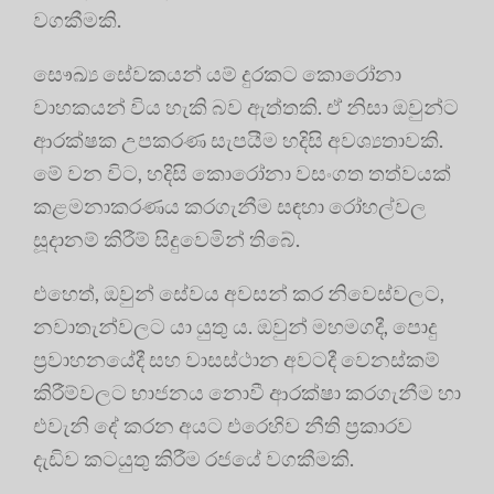
වගකීමකි.
සෞඛ්‍ය සේවකයන් යම් දුරකට කොරෝනා
වාහකයන් විය හැකි බව ඇත්තකි. ඒ නිසා ඔවුන්ට
ආරක්ෂක උපකරණ සැපයීම හදිසි අවශ්‍යතාවකි.
මේ වන විට, හදිසි කොරෝනා වසංගත තත්වයක්
කළමනාකරණය කරගැනීම සඳහා රෝහල්වල
සූදානම් කිරීම් සිදුවෙමින් තිබේ.
එහෙත්, ඔවුන් සේවය අවසන් කර නිවෙස්වලට,
නවාතැන්වලට යා යුතු ය. ඔවුන් මහමගදී, පොදු
ප්‍රවාහනයේදී සහ වාසස්ථාන අවටදී වෙනස්කම්
කිරීම්වලට භාජනය නොවී ආරක්ෂා කරගැනීම හා
එවැනි දේ කරන අයට එරෙහිව නීති ප්‍රකාරව
දැඩිව කටයුතු කිරීම රජයේ වගකීමකි.