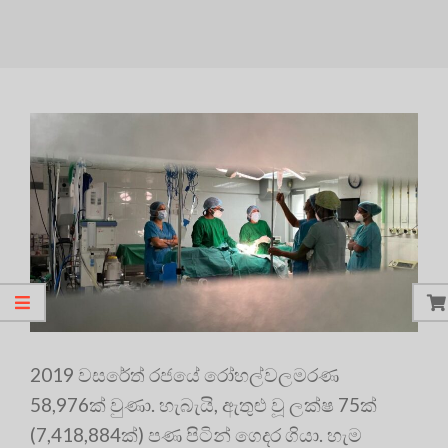
2019 වසරේත් රජයේ රෝහල්වලමරණ
58,976ක් වුණා. හැබැයි, ඇතුළු වූ ලක්ෂ 75ක්
(7,418,884ක්) පණ පිටින් ගෙදර ගියා. හැම