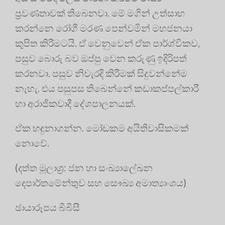
ප්‍රවණතාවක් තිබෙනවා. මේ මගින් උත්සාහ
කරන්නෙ රෝගී මරණ පෙන්වමින් මහජනයා
කුපිත කිරීමටයි. ඒ වෙනුවෙන් ඒක පාර්ශ්විකව,
පසුව බොරු බව ඔප්පු වෙන කරුණු ඉදිරිපත්
කරනවා. පසුව නිවැරදි කිරීමක් සිදුවන්නේම
නැහැ. එය පසුපස තිබෙන්නේ කඩාකප්පල්කාරී
හා අරාජිකවාදී දේශපාලනයක්.
ඒක හඳුනාගන්න. මෝඩකම අයිතිවාසිකමක්
නොවේ.
(දත්ත මූලාශ්‍ර: ජන හා සංඛ්‍යාලේඛන
දෙපාර්තමේන්තුව සහ සෞඛ්‍ය අමාත්‍යාංශය)
ඡායාරූපය බීබීසී