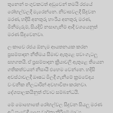
තුනෙන් පංගුවකටත් අඩුවෙන් තමයි රජයේ
රෝහල්වලදී මැරෙන්නෙ. නිවාසවලදී සිදුවන
මරණ, හදිසි අනතුරු හා රිය අනතුරු මරණ,
මිනීමැරුම්, සියදිවි නසාගැනීම් ආදී වශයෙනුත්
මරණ සිදුවෙනවා.
ලංකාවෙ රජය ඕනැම ආයතනයක කරන
ප්‍රසම්පාදන නීතිමය සීමාව ඇතුළෙ පවා ගැටලු
සහගතයි. ඒ ප්‍රසම්පාදන ක්‍රියාවලි ඇතුළෙ තියෙන
ගතිකත්වයන් නිසායි එහෙම වෙන්නෙ. හදිසි
අවස්ථාවලදී ඖෂධ මිලදී ගැනීමේ ක්‍රමවේදය
වංචනික නිලධාරින් අවභාවිතා කරනවා.
දේශපාලකයිනුත් ඒවාට සම්බන්ධයි.
මේ මොහොතේ රෝහල්වල සිදුවන සියලු මරණ
අධි සංවේදී ලෙස වාර්තා කිරීමේ මාධ්‍ය