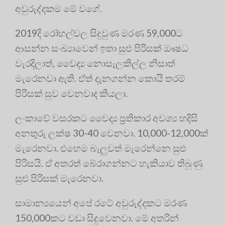
අවුරුද්දකම මේ වගේ.
2019දි රෝහල්වල සිදුවුණ මරණ 59,000ට
ආසන්න සංඛ්‍යාවෙන් ඉතා සුළු පිරිසක් ඖෂධ
වැරදිලාත්, වෛද්‍ය නොසැලකිල්ල නිසාත්
මැරෙනවා ඇති. ඒත් දැනගන්න කොයි තරම්
පිරිසක් සුව වෙනවාද කියලා.
ලංකාවේ වසරකට වෛද්‍ය ප්‍රතිකාර අවශ්‍ය හදිසි
අනතුරු ලක්ෂ 30-40 වෙනවා. 10,000-12,000ක්
මැරෙනවා. එහෙම බැලුවත් මැරෙන්නෙ සුළු
පිරිසයි. ඒ අතරත් බේරාගන්නට හැකියාව තිබුණු
සුළු පිරිසක් මැරෙනවා.
සාමාන්‍යයෙන් අපේ රටේ අවුරුද්දකට මරණ
150,000කට වඩා සිදුවෙනවා. මේ අතරින්