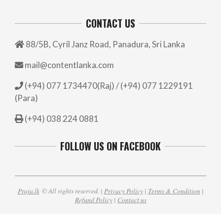
CONTACT US
88/5B, Cyril Janz Road, Panadura, Sri Lanka
mail@contentlanka.com
(+94) 077 1734470(Raj) / (+94) 077 1229191
(Para)
(+94) 038 224 0881
FOLLOW US ON FACEBOOK
Praja.lk
© All rights reserved. |
Privacy Policy
|
Terms & Condition
|
Refund Policy
|
Contact us