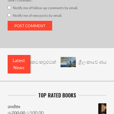
time I comment.
Notify me of follow-up comments by email.
Notify me of new posts by email.
Latest
 වෙනත් යථාර්ථයකට කවුළුවක්
ශ්‍රී ලංකාවේ ණය ශ්‍රේ
News
TOP RATED BOOKS
ශාස්තෘ
Original
Current
රු
700.00
රු
500.00