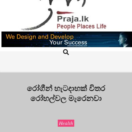
Skip
to
content
PRAJA.LK
Search
Primary
Navigation
Menu
රෝගීන් හැටදාහක් විතර
රෝහල්වල මැරෙනවා
Health