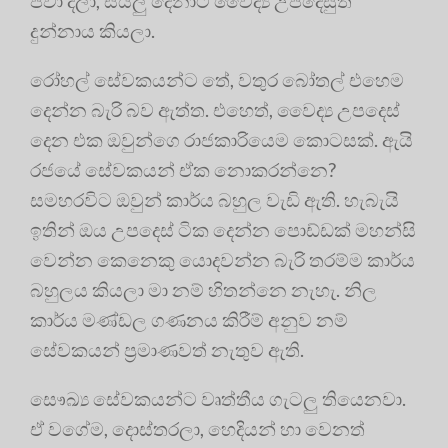
පවා දීලා, සියලු දෙනාට වෛද්‍ය උපදෙසුත්
දුන්නාය කියලා.
රෝහල් සේවකයන්ට තේ, වතුර බෝතල් එහෙම
දෙන්න බැරි බව ඇත්ත. එහෙත්, වෛද්‍ය උපදෙස්
දෙන එක ඔවුන්ගෙ රාජකාරියෙම කොටසක්. ඇයි
රජයේ සේවකයන් ඒක නොකරන්නෙ?
සමහරවිට ඔවුන් කාර්ය බහුල වැඩි ඇති. හැබැයි
ඉතින් ඔය උපදෙස් ටික දෙන්න පොඩ්ඩක් මහන්සි
වෙන්න කෙනෙකු යොදවන්න බැරි තරම්ම කාර්ය
බහුලය කියලා මා නම් හිතන්නෙ නැහැ. නිල
කාර්ය මණ්ඩල ගණනය කිරීම් අනුව නම්
සේවකයන් ප්‍රමාණවත් නැතුව ඇති.
සෞඛ්‍ය සේවකයන්ට වෘත්තීය ගැටලු තියෙනවා.
ඒ වගේම, දොස්තරලා, හෙදියන් හා වෙනත්