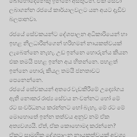
බොහෝදෙනෙකු ඉන්නෙ අසතුටින්. ඒක සේවා
ලබාගන්න රජයේ කාර්යාලවලට යන අයට දැඩිව
බලපානවා.
රජයේ සේවකයන්ට දේශපාලන අධිකාරියෙන් හා
ඉහළ නිලධාරීන්ගෙන් හරිහමන් නායකත්වයක්
ලැබෙන්නෙ නැහැ. උඩ ඉන්නෙ හොරුන්ය කියන
එක තමයි පහළ ඉන්න අය හිතන්නෙ. පහළත්
ඉන්නෙ හොරු කියල තමයි ජනතාවට
පෙනෙන්නෙ.
රජයේ සේවකයන් අතරෙ වැඩකිරීමේ උද්‍යෝගය
ඇති නොකර රාජ්‍ය සේවය නංවන්නට හෝ මේ
රට සංවර්ධනය කරන්නට හෝ බැහැ. මේ රට මේ
මොහොතේ ඉන්න තත්වය අනුව නම් ඒක
අත්‍යවශ්‍යයි. ඒත්, ඒක කොහොමද කරන්නෙ?
ඒකට සාමූහික දේශපාලන නායකත්වයක් අවශ්‍ය