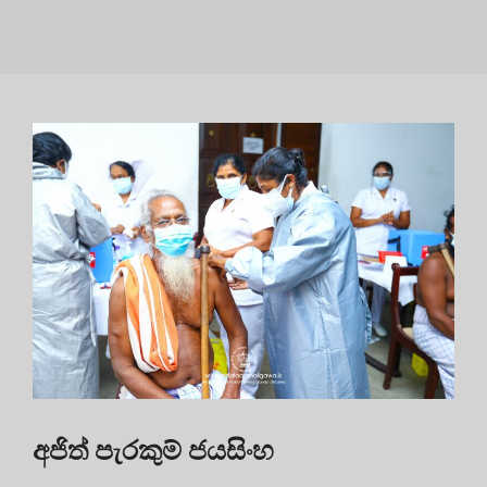
අජිත් පැරකුම් ජයසිංහ