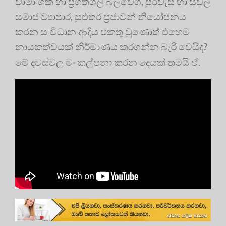
වාමාංශික හා ප්‍රගතිශීලී බලවේග, පුරවැසි හා සිවිල්
සමාජ ව්‍යාපාර, සුළුතර ප්‍රජාවන් නියෝජනය
කරන සංවිධාන ආදිය එකතු වුණොත් එහෙම
නායකත්වයක් නිර්මාණය කරගන්න බැරි වෙයිද?
මේ දවස්වල මං කල්පනා කරන දෙයක් තමයි ඒ.