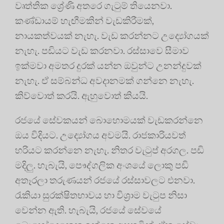
වෘත්තික ශ්‍රේණි අතරෙ ගැටුම් තියෙනවා.
කණ්ඩායම් හැඟීමකින් වැඩකිරීමක්,
නායකත්වයක් නැහැ. වැඩ කරන්නට උද්‍යෝගයක්
නැහැ. පඩියට වැඩ කරනවා. රස්සාවෙ සීමාව
ඉක්මවා අමතර දුරක් යන්න ඔවුන්ට උනන්දුවක්
නැහැ. ඒ සම්බන්ධ අවදානමක් ගන්නෙ නැහැ.
කිව්වොත් කරයි. ඇහුවොත් කියයි.
රජයේ සේවකයන් බොහොමයක් වැඩකරන්නෙ
ඔය විදියට. උද්‍යෝගය අවමයි. රාජකාරියවත්
හරියට කරන්නෙ නැහැ. නිතර වැටුප් අරගල. පඩි
මදිලු. හැබැයි, පෞද්ගලික අංශයේ ලොකු පඩි
අතෑරලා තරුණයන් රජයේ රස්සාවලට එනවා.
රැකියා සුරක්ෂිතභාවය හා විශ්‍රාම වැටුප නිසා
වෙන්න ඇති. හැබැයි, රජයේ සේවයේ