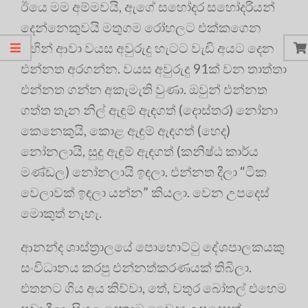
ඊයෙ මම අම්මවයි, ඇගේ සහෝදර සහෝදරියන්
දෙන්නෙකුවයි මතුගම රෝහලට එක්කගෙන
ගිහින් ආවා වයස අවුරුදු හැටට වැඩි අයට දෙන
එන්නත අරගන්න. වයස අවුරුදු 91ක් වන තාත්තා
එන්නත ගන්න අකැමැති වුණා. ඔවුන් එන්නත
ගත්ත තැන නිල් ඇඳුම් ඇඳගත් (දොස්තර) නෝනා
කෙනෙකුයි, කොළ ඇඳුම් ඇඳගත් (හෙද)
නෝනලායි, සුදු ඇඳුම් ඇඳගත් (කනිෂ්ඨ කාර්ය
මණ්ඩල) නෝනලායි ඉඳලා. එන්නත දීලා “ටික
වෙලාවක් ඉඳලා යන්න” කියලා. වෙන උපදෙස්
මොකුත් නැහැ.
ආනන්ද ශාස්ත්‍රාලයේ පොහොට්ටු දේශපාලකයකු
සංවිධානය කරපු එන්නත්කරණයක් තිබිලා.
එතනට ගිය අය කිව්වා, තේ, වතුර බෝතල් එහෙම