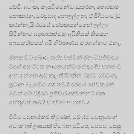
වේවි. අවංක, කැපවීමෙන් වැඩකරන, හොරකම්
නොකරන, වරප්‍රසාද නොඉල්ලන, ඒ විදියට වැඩ
කරන්නැයි රජයේ සේවකයන්ගෙන් ඉල්ලා
සිටින්නට සදාචාරාත්මක අයිතියක් තියෙන
නායකත්වයක් අපි නිර්මාණය කරගන්නට ඕනැ.
ජනතාවට බොරු කරපු වත්මන් ජනාධිපතිවරයා
වගේ අසාර්ථක නායකයන්ට ඡන්දය දීපු ජනතාව
දැන් ඉන්නෙ දැඩි කලකිරීමකින්. ඔහුට රැවටුණු
ප්‍රධාන බලවේගයක් තමයි රජයේ සේවකයන්.
ඔවුන් මේ විදියට ප්‍රතිචාර දක්වන්නට එක
හේතුවක් තමයි ඒ ඉච්ඡා භංගත්වය.
විවිධ වෙනස්කම් තිබුණත්, මේ රට වෙනුවෙන්
අවංක අභිලාෂයක් තිබෙන ජවිපෙ, පෙසප, සෙසු