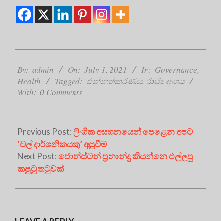
2021-
07-
By:
admin
On:
July 1, 2021
In:
Governance
,
01
Health
Tagged:
එන්නත්කරණය
,
රාජ්‍ය අංශය
With:
0 Comments
Previous Post:
ලිංගික අසහනයෙන් පෙළෙන අපට
‘වල් දාර්ශනිකයකු’ අසුවීම
Next Post:
ජොන්ස්ටන් ප්‍රනාන්දු කියන්නෙ එල්ලපු
කපුටු තටුවක්
LEAVE A REPLY