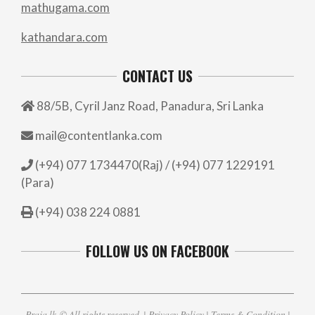
mathugama.com
kathandara.com
CONTACT US
88/5B, Cyril Janz Road, Panadura, Sri Lanka
mail@contentlanka.com
(+94) 077 1734470(Raj) / (+94) 077 1229191
(Para)
(+94) 038 224 0881
FOLLOW US ON FACEBOOK
Praja.lk
© All rights reserved. |
Privacy Policy
|
Terms & Condition
|