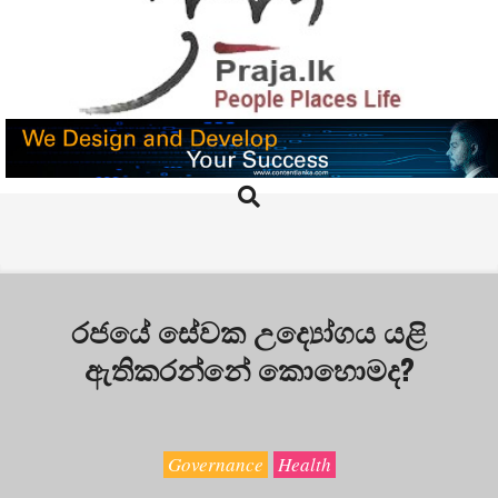
Skip
to
content
PRAJA.LK
Search
Primary
Navigation
Menu
රජයේ සේවක උද්‍යෝගය යළි
ඇතිකරන්නේ කොහොමද?
Governance
Health