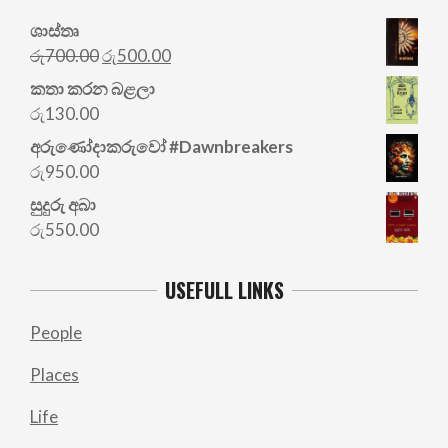
ශාස්තෘ
Original
Current
රු
700.00
රු
500.00
price
price
කතා කරන බළලා
was:
is:
රු
130.00
රු700.00.
රු500.00.
අරු‍ණෝදාකරුවෝ #Dawnbreakers
රු
950.00
සුදුරු අබා
රු
550.00
USEFULL LINKS
People
Places
Life