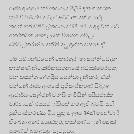
රාජ්‍ය අංශයේ නවීකරණය පිළිබඳ කතාකරන
හැමවිට ම රජය වැඩි අවධානයක් යොමු
කරන්නේ ඩිජිටල්කරණයටයි. මෙය අද වන විට
කෝකටත් තෛලයක් වගේත් වෙලා.
ඩිජිටල්කරණයෙන් සියලු ප්‍රශ්න විසඳේ ද?
මේ සම්බන්ධයෙන් තොරතුරු හා සන්නිවේදන
තාක්ෂණ නියෝජිතායතනයේ අධ්‍යක්ෂවරයකු
වන වසන්ත දේශප්‍රිය පෙන්වා දුන් කරුණක්
වන්නේ රාජ්‍ය අංශයේ ප්‍රතිසංස්කරණ පිළිබඳ
ආචාර්ය ෂෙල්ටන් වනසිංහ විසින් පරිසමාප්ත
වාර්තාවක් රජයට ඉදිරිපත් කර ඇති බවයි. එහි
ප්‍රතිසංස්කරණය විය යුතු කලාප 14ක් පෙන්වා දී
තිබෙන අතර තොරතුරු තාක්ෂණය ඉන් එකක්
පමණක් බව ද ඔහු පැවසුවා.