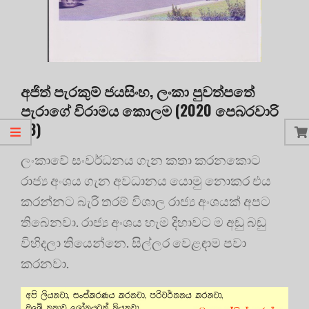
අජිත් පැරකුම් ජයසිංහ, ලංකා පුවත්පතේ
පැරාගේ විරාමය කොලම (2020 පෙබරවාරි
23)
ලංකාවේ සංවර්ධනය ගැන කතා කරනකොට
රාජ්‍ය අංශය ගැන අවධානය යොමු නොකර එය
කරන්නට බැරි තරම් විශාල රාජ්‍ය අංශයක් අපට
තිබෙනවා. රාජ්‍ය අංශය හැම දිහාවට ම අඬු බඬු
විහිදලා තියෙන්නෙ. සිල්ලර වෙළඳාම පවා
කරනවා.