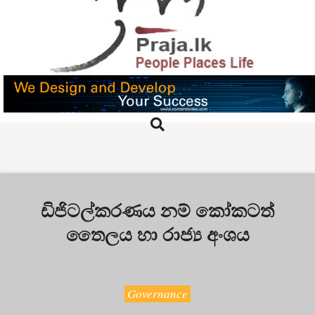
Skip
to
content
PRAJA.LK
Search
Primary
Navigation
Menu
ඩිජිටල්කරණය නම් කෝකටත්
තෛලය හා රාජ්‍ය අංශය
Governance