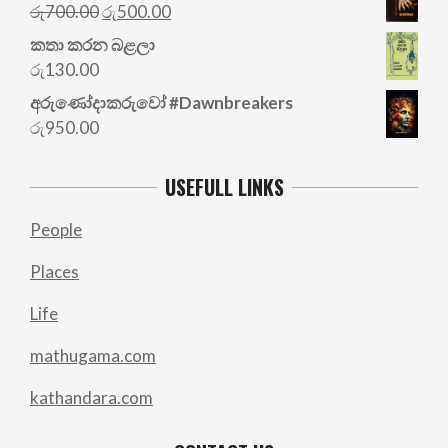
Original
Current
රු
700.00
රු
500.00
price
price
කතා කරන බළලා
was:
is:
රු
130.00
රු700.00.
රු500.00.
අරු‍ණෝදාකරුවෝ #Dawnbreakers
රු
950.00
USEFULL LINKS
People
Places
Life
mathugama.com
kathandara.com