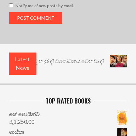
Notify me of new posts by email.
Latest
ි ඇතුළෙයි කුඩු නැත් ද? විශෝධනය වෙනවා ද?
අභිසා
News
TOP RATED BOOKS
කේ පොයින්ට්
රු
1,250.00
ශාස්තෘ