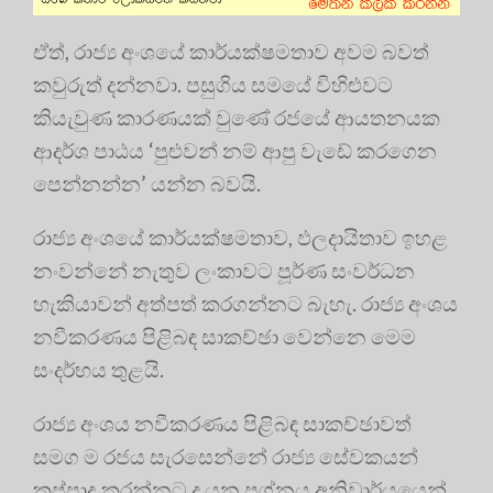
ඒත්, රාජ්‍ය අංශයේ කාර්යක්ෂමතාව අවම බවත්
කවුරුත් දන්නවා. පසුගිය සමයේ විහිළුවට
කියැවුණ කාරණයක් වුණේ රජයේ ආයතනයක
ආදර්ශ පාඨය ‘පුළුවන් නම් ආපු වැඩේ කරගෙන
පෙන්නන්න’ යන්න බවයි.
රාජ්‍ය අංශයේ කාර්යක්ෂමතාව, ඵලදායිතාව ඉහළ
නංවන්නේ නැතුව ලංකාවට පූර්ණ සංවර්ධන
හැකියාවන් අත්පත් කරගන්නට බැහැ. රාජ්‍ය අංශය
නවීකරණය පිළිබඳ සාකච්ඡා වෙන්නෙ මෙම
සංදර්භය තුළයි.
රාජ්‍ය අංශය නවීකරණය පිළිබඳ සාකච්ඡාවත්
සමග ම රජය සැරසෙන්නේ රාජ්‍ය සේවකයන්
කප්පාදු කරන්නට ද යන ප්‍රශ්නය අනිවාර්යයෙන්