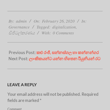
2020-
02-
By:
admin
On:
February 26, 2020
In:
26
Governance
Tagged:
digitalization
,
ඩිජිටල්කරණය
With:
0 Comments
Previous Post:
කළු රංජි, සන්නස්ගල හා කන්නන්ගර
Next Post:
ලාංකිකයන්ට යන්න හිතෙන රීයුනියන් රට
LEAVE A REPLY
Your email address will not be published.
Required
fields are marked
*
Comment