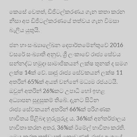
කෙසේ වෙතත්, ඩිජිටල්කරණය ගැන කතා කරන
නිසා අප ඩිජිටල්කරණයේ තත්වය ගැන විමසා
බැලිය යුතුයි.
ජන හා සංඛ්‍යාලේඛන දෙපාර්තමේන්තුවේ 2016
වසරේ සංඛ්‍යාති අනුව, ශ්‍රී ලංකාවේ රාජ්‍ය සේවය
සන්නද්ධ හමුදා සාමාජිකයන් ලක්ෂ තුනක් ද සමග
ලක්ෂ 14ක් වේ. ඍජු රාජ්‍ය සේවකයන් ලක්ෂ 11
අතරින් 65%ක් අයත් වන්නේ මධ්‍යම රජයටයි.
ඔවුන් අතරින් 26%කට උපාධි හෝ ඉහළ
අධ්‍යාපන සුදුසුකම් තිබේ. දැනට සිටින
රාජ්‍ය සේවකයන් අතරින් 66%ක් පරිගණක
භාවිතය පිළිබඳ හුරුපුරුදු ය. 36%ක් අන්තර්ජාලය
භාවිතා කරන අතර, 36%ක් ඊමේල් භාවිතා කරති.
මෙය නරක තත්වයක් නොවුණත්, රාජ්‍ය අංශයේ