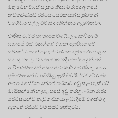
මතු වෙනවා. ඒ සැකය නිසා ම රාජ්‍ය අංශයේ
නවීකරණයට රජයේ සේවකයන් පැත්තෙන්
විරෝධය එල්ල වීමක් ද දකින්නට ලැබෙනවා.
ජාතික වැටුප් හා කාර්ය මණ්ඩල කොමිෂමේ
සභාපති එස්. රනුග්ගේ මහතා පසුගියදා මේ
සම්බන්ධයෙන් පැවැත්වුණ කොළඹ දේශපාලන
සංවාද නම් වූ වැඩසටහනකදී පෙන්වා දුන්නේ,
නවීකරණයෙන් පසුව පවා කාර්ය මණ්ඩලය එම
ප්‍රමාණයෙන් ම පවතිනු ඇති බවයි. “රජයට රාජ්‍ය
අංශයේ සේවකයන්ගේ සංඛ්‍යාව අඩු කළ හැකි යයි
මා සිතන්නේ නැහැ. එසේ අඩු කරනු ලබන රාජ්‍ය
සේවකයන්ට නැවත රැකියා ලබා දීමේ වගකීම ද
ඇත්තේ රජයට වීම එයට හේතුවයි.”