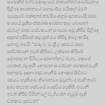
සසෙක්ස් විශ්වවිද්‍යාලයේ, ජාත්‍යන්තර සංවර්ධනය
පිළිබඳ ආයතනයේ මහාචාර්ය මයිකල් මුවර්
පැවසුවේ එක්දහස් නවසිය අනූව දශකයේදී රාජ්‍ය
අංශයේ ප්‍රතිසංස්කරණ ආරම්භ කළ බොහෝ
රටවල් රාජ්‍ය සේවකයන් සංඛ්‍යාව අඩු කිරීම පිළිබඳ
අදහස් ඉදිරිපත් කළමුත් එය කිසිදු කලෙක සිදු
නොවූ බවයි. “සරලව ම, ශ්‍රී ලංකාවට රාජ්‍ය
සේවකයන් ඉවත් කිරීමට උත්සාහ කිරීමේ
දේශපාලන පිරිවැය දරාගන්නට බැහැ. කෙසේ
වෙතත්, ඵලදායී නොවන සංවර්ධන සහකාර වැනි
තනතුරු සඳහා බඳවාගැනීම් නොකර සිටීමට
රජයට හැකියාව තිබෙනවා. ඔවුන්ව ද හැකි තරම්
දුරට නැවත සේවයේ යෙදවිය හැකියි. එවැනි
ඉවත් කිරීම් විසින් ලේ වැගිරෙන ගැටුම් ඇති
වන්නට පුළුවන්.”