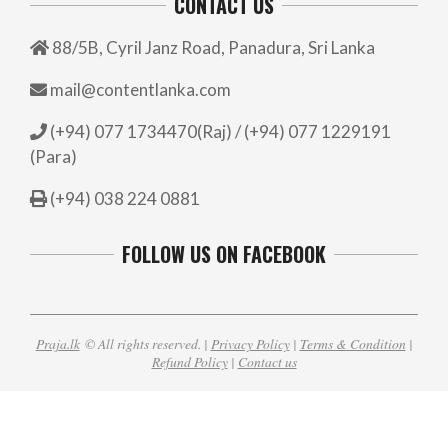
CONTACT US
88/5B, Cyril Janz Road, Panadura, Sri Lanka
mail@contentlanka.com
(+94) 077 1734470(Raj) / (+94) 077 1229191
(Para)
(+94) 038 224 0881
FOLLOW US ON FACEBOOK
Praja.lk
© All rights reserved. |
Privacy Policy
|
Terms & Condition
|
Refund Policy
|
Contact us