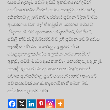
රජයේ ඇතැම් වෙබ් අඩවි අනවශ්‍ය අන්දමින්
වානිජකරණය වීමක් වෙත යොමු වන බවක් ද
දකින්නට ලැබෙනවා. රජයේ ප්‍රධාන මුද්‍රිත මාධ්‍ය
ආයතනය වන ලේක්හවුස් ආයතනය මෙයට
නිදසුනක්. එම ආයතනයේ දිනමිණ, සිළුමිණ,
ඩේලි නිව්ස්, දි ඔබ්සර්වර් වැනි ප්‍රධාන වෙබ් අඩවි
මෑතදී සංවර්ධනය කරනු ලැබුවේ ඒවා
වෙළඳපොළකරණය ඉලක්ක කරගෙනයි. ඒ
අනුව, මෙම මාධ්‍ය ආයතනවල තොරතුරු ද ඇතැම්
පෞද්ගලික මාධ්‍ය ආයතන තොරතුරු මෙන්
විවෘත අන්තර්ජාල ප්‍රවේශයෙන් සඟවා තැබීමේ
ප්‍රවණතාවක් ගොඩනැගෙමින් තිබෙන බව
දකින්නට ලැබෙනවා.