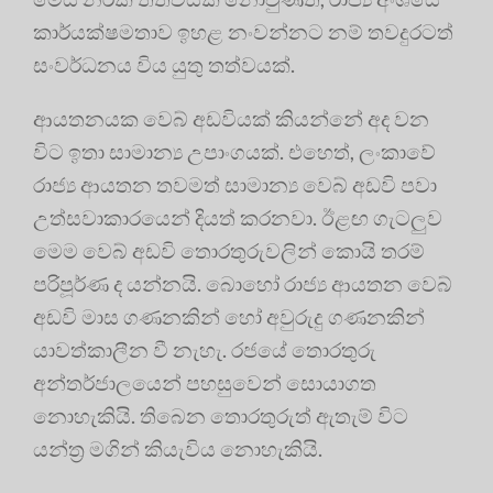
කාර්යක්ෂමතාව ඉහළ නංවන්නට නම් තවදුරටත්
සංවර්ධනය විය යුතු තත්වයක්.
ආයතනයක වෙබ් අඩවියක් කියන්නේ අද වන
විට ඉතා සාමාන්‍ය උපාංගයක්. එහෙත්, ලංකාවේ
රාජ්‍ය ආයතන තවමත් සාමාන්‍ය වෙබ් අඩවි පවා
උත්සවාකාරයෙන් දියත් කරනවා. ඊළඟ ගැටලුව
මෙම වෙබ් අඩවි තොරතුරුවලින් කොයි තරම්
පරිපූර්ණ ද යන්නයි. බොහෝ රාජ්‍ය ආයතන වෙබ්
අඩවි මාස ගණනකින් හෝ අවුරුදු ගණනකින්
යාවත්කාලීන වී නැහැ. රජයේ තොරතුරු
අන්තර්ජාලයෙන් පහසුවෙන් සොයාගත
නොහැකියි. තිබෙන තොරතුරුත් ඇතැම් විට
යන්ත්‍ර මගින් කියැවිය නොහැකියි.