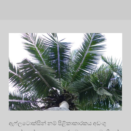
ඇෆ්ලටොක්සින් නම් පිළිකාකාරකය අඩංගු