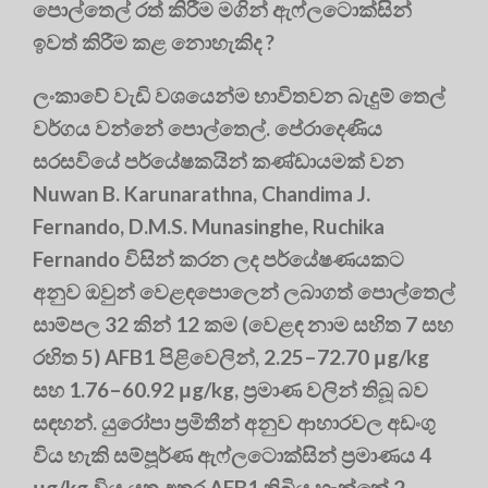
පොල්තෙල් රත් කිරීම මගින් ඇෆ්ලටොක්සින්
ඉවත් කිරීම කළ නොහැකිද ?
ලංකාවේ වැඩි වශයෙන්ම භාවිතවන බැදුම් තෙල්
වර්ගය වන්නේ පොල්තෙල්. පේරාදෙණිය
සරසවියේ පර්යේෂකයින් කණ්ඩායමක් වන
Nuwan B. Karunarathna, Chandima J.
Fernando, D.M.S. Munasinghe, Ruchika
Fernando විසින් කරන ලද පර්යේෂණයකට
අනුව ඔවුන් වෙළඳපොලෙන් ලබාගත් පොල්තෙල්
සාම්පල 32 කින් 12 කම (වෙළඳ නාම සහිත 7 සහ
රහිත 5) AFB1 පිළිවෙලින්, 2.25–72.70 μg/kg
සහ 1.76–60.92 μg/kg, ප්‍රමාණ වලින් තිබූ බව
සඳහන්. යුරෝපා ප්‍රමිතීන් අනුව ආහාරවල අඩංගු
විය හැකි සම්පූර්ණ ඇෆ්ලටොක්සින් ප්‍රමාණය 4
μg/kg විය යුතු අතර AFB1 තිබිය හැක්කේ 2