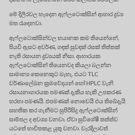
මේ දිලීරවල හැදෙන ඇෆ්ලටොක්සින් ආහාර ද්‍රව්‍ය
මත රැඳෙනවා.
ඇෆ්ලටොක්සින්වල භයානක කම තියෙන්නේ,
පියවි ඇසට අවර්ණ, ගඳක් සුවඳක් රසක් තිත්තක්
නැති රසායන ද්‍රව්‍යයක් නිසා. ආහාරයක
ඇෆ්ලටොක්සින් තියෙනවද කියලා බලන්න
සාමාන්‍ය කෙනෙකුට බැහැ. එයට TLC
වර්ණාලේඛන ක්‍රමවේදයන් හෝ HPLC වැනි
රසායනාගාරයක පමණක් දැකිය හැකි උපකරණ
හරහා පමණයි. එපමණක් නොවෙයි එය තිබේදැයි
සහතික කර ගැනීමට සුපිරිසිදු ඇෆ්ලටොක්සින්
සාම්පල ද අවශ්‍ය වනවා. ඒවා සුවිශේෂී තත්ත්‍ව
යටතේ භාවිතකළ යුතු වනවා. වැරදිලාවත්