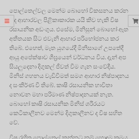
පොල්තෙල්වල මෙන්ම බොහෝ විකසනය කරන
ලද ආහාරවල පිළිකාකාරක යයි කිව හැකි විෂ
රසායනික අඩංගුය. එසේම, මිනිසුන් බොහෝ ඈත
අතීතයක සිට එවැනි ආහාර පරිභෝජනය කර
තිබේ. එහෙත්, මෑත යුගයේදී මිනිසාගේ උපතේදී
ආයු අපේක්ෂාව ශීඝ්‍රයෙන් වර්ධනය විය. දැන් අප
සියලුදෙනා දිගුකල් ජීවත් වීම ගැන සංවේදීය.
මිනිස් ගහනය වැඩිවීමත් සමග ආහාර නිෂ්පාදනය
ද සංකීර්ණ වී තිබේ. කෘෂි රසායනික භාවිතා
නොවන මහා පරිමාණ නිෂ්පාදනයක් නැත.
බොහෝ කෘෂි රසායනික මිනිස් ශරීරයට
කෙටිකාලීනව මෙන්ම දිගුකාලීනව ද විෂ සහිත
වේ.
විෂ රහිත පොල්තෙල් කන්නට නම් හොඳම ක්‍රමය