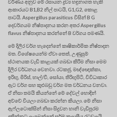
වර්ණය අනුව මේ රසායන ද්‍රව්‍ය හඳුනාගත හැකි
ආකාරයට B1,B2 නිල් පාටයි, G1,G2, කොළ
පාටයි. Aspergillus parasiticus විසින් B G
දෙවර්ගයම නිෂ්පාදනය කරන අතර Aspergillus
flavus නිෂ්පාදනය කරන්නේ B වර්ගය පමණයි.
මේ දිලීර වර්ග හැදෙන්නේ කෘෂිකාර්මික නිෂ්පාදන
මත. විශේෂයෙන්ම ඒවා තෙත්, උණුසුම්
ස්ථානයක වැඩි කාළයක් ගබඩා කිරීම නිසා මෙම
දිලීර වර්ධනය වෙනවා. රටකජු, මඥ්ඥොක්කා,
ඉරිඟු, මිරිස්, හාල්/වී, සෝයා, තිරිඟුපිටි, විවිධාකාර
ඇට වර්ග සහ කුළුබඩු වර්ග මත වර්ධනය වනවා.
ඒ නිසා තමයි කියන්නේ මේ දේවල් හොඳින්
අව්වේ වියලා ගබඩා කරන්න කියලා. මේ නිසා
ඇෆ්ලටොක්සින් නිසා සිදුවන හානි වැඩිපුරම
දකින්නට ලැබෙන්නේ ඝර්ම කලාපීය රටවලයි.