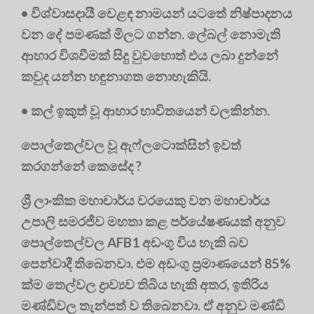
• විශ්වාසදායී වෙළඳ නාමයන් යටතේ නිෂ්පාදනය
වන දේ පමණක් මිලට ගන්න. ලේබල් නොමැති
ආහාර විශවීමක් සිදු වුවහොත් එය ලබා දුන්නේ
කවුද යන්න හඳුනාගත නොහැකියි.
• කල් ඉකුත් වූ ආහාර භාවිතයෙන් වලකින්න.
පොල්තෙල්වල වූ ඇෆ්ලටොක්සින් ඉවත්
කරගන්නේ කෙසේද ?
ශ්‍රී ලාංකික මහාචාර්ය වරයෙකු වන මහාචාර්ය
උපාලි සමරජීව මහතා කළ පර්යේෂණයක් අනුව
පොල්තෙල්වල AFB1 අඩංගු විය හැකි බව
පෙන්වාදී තිබෙනවා. එම අඩංගු ප්‍රමාණයෙන් 85%
ක්ම තෙල්වල ද්‍රාව්‍යව තිබිය හැකි අතර, ඉතිරිය
මණ්ඩිවල තැන්පත් ව තිබෙනවා. ඒ අනුව මණ්ඩි