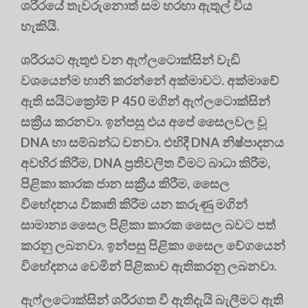
ශරීරයේ තැවරුනොත් සම හරහා ඇතුල් විය
හැකියි.
ශරීරයට ඇතුළු වන ඇෆ්ලටොක්සින් වැඩි
වශයෙන්ම හානි කරන්නේ අක්මාවට. අක්මාවේ
ඇති සයිටක්‍රෝම් P 450 මගින් ඇෆ්ලටොක්සින්
සක්‍රීය කරනවා. ඉන්පසු එය අපේ සෛලවල වූ
DNA හා සම්බන්ධ වනවා. එහිදී DNA නිෂ්පාදනය
අවහිර කිරීම, DNA ප්‍රතිවලිත වීමට බාධා කිරීම,
පිළිකා කාරක ජාන සක්‍රීය කිරීම, සෛල
විභේදනය විකෘති කිරීම යන කරුණු මගින්
සාමාන්‍ය සෛල පිළිකා කාරක සෛල බවට පත්
කරනු ලබනවා. ඉන්පසු පිළිකා සෛල වේගයෙන්
විභේදනය වෙමින් පිළිකාව ඇතිකරනු ලබනවා.
ඇෆ්ලටොක්සින් ශරීරගත වී ඇතිදැයි බැලීමට ඇති