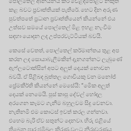
පොල්තෙල් ආනයනය කර වෙළඳපොළට නිකුත්
කළ බවට ප්‍රවෘත්තියක් පැතිරේ. හෙට දින අරුණ
පුවත්පතේ ප්‍රධාන ප්‍රවෘත්තියෙන් කියන්නේ එය
උත්සව සමයේ පොල්තෙල් මිළ ඉහළ නැංවීම
සඳහා යොදන ලද උප්පරවැට්ටියක් බවයි.
කෙසේ වෙතත්, පොල්තෙල් කර්මාන්තය තුළ අප
කරන ලද සොයාබැලීමකින් දැනගන්නට ලැබුණේ
ඇෆ්ලටොක්සින් අපට අලුත් දෙයක් නොවන
බවයි. ඒ පිළිබඳ බුත්තල ගොවියකු වන මනෝජ්
ප්‍රේමකීර්ති කියන්නේ මෙසේයි: “මෙික අලුත්
දෙයක් නෙමෙයි. පුස් කාපු දේවල් හෝදල
අරගෙන කෑමට ගැනීම බහුලවම සිදු වෙනවා.
නැතිනමි එම කොටස් ඉවත් කරල ගන්නවා.
එහෙම බැරි ඒව සතුන්ට දෙනවා. හිරු එළියේ
තිබෙන පාර ජමිබුල කිරණ වලට නිරාවරණය