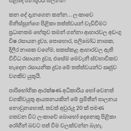
පිළිබඳ පින්තූරය බලන්න
කන දේ දැනගෙන කන්න… ලංකාවෙ
මිනිස්සුන්ගෙ පිළිකා තත්ත්‍වයන් වැඩිවීමට
ප්‍රධානතම හේතුව තමන් ගන්නා ආහාරවල අඩංගු
විෂ රසායන ද්‍රව්‍ය, පොහොර, පලිබෝධ නාශක,
දිලීර නාශක වගේම, සකස්කළ ආහාරවල ඇති
විවිධ රසායන ද්‍රව්‍ය, එසේම මෙවැනි ස්වභාවිකව
හැදෙන රසායනික ද්‍රව්‍ය මේ තත්ත්‍වයන්ට ඍජුව
වගකිව යුතුයි.
පාරිභෝගික ආරක්ෂණ අධිකාරිය හෝ වෙනත්
වගකිවයුතු ආයතනයකින් මේ ප්‍රමිතීන් පාලනය
නොවුනහොත්, තවත් අවුරුදු 20 ක් පමණ
ගතවන විට ලංකාවේ බොහෝ දෙනෙකු පිළිකා
රෝගීන් බවට පත් වීම වලක්වන්න බැහැ.