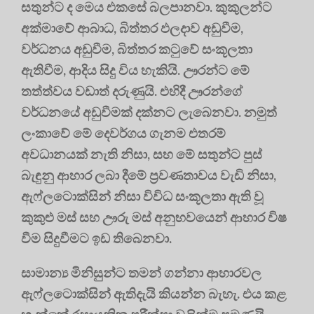
සතුන්ට ද මෙය එකසේ බලපානවා. කුකුලන්ට
අක්මාවේ ආබාධ, බිත්තර ඵලදාව අඩුවීම,
වර්ධනය අඩුවීම, බිත්තර කටුවේ සංකූලතා
ඇතිවීම, ආදිය සිදු විය හැකියි. ඌරන්ට මේ
තත්ත්‍වය වඩාත් දරුණුයි. එහිදී ඌරන්ගේ
වර්ධනයේ අඩුවීමක් දක්නට ලැබෙනවා. නමුත්
ලංකාවේ මේ දෙවර්ගය ගැනම එතරම්
අවධානයක් නැති නිසා, සහ මේ සතුන්ට පුස්
බැඳුනු ආහාර ලබා දීමේ ප්‍රවණතාවය වැඩි නිසා,
ඇෆ්ලටොක්සින් නිසා විවිධ සංකූලතා ඇති වූ
කුකුළු මස් සහ ඌරු මස් අනුභවයෙන් ආහාර විෂ
වීම සිදුවීමට ඉඩ තිබෙනවා.
සාමාන්‍ය මිනිසුන්ට තමන් ගන්නා ආහාරවල
ඇෆ්ලටොක්සින් ඇතිදැයි කියන්න බැහැ. එය කළ