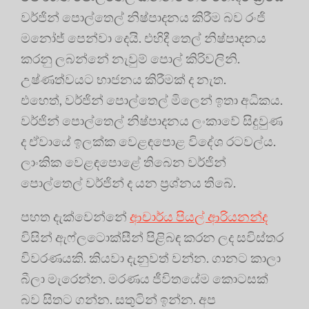
වර්ජින් පොල්තෙල් නිෂ්පාදනය කිරීම බව රංජි
මනෝජ් පෙන්වා දෙයි. එහිදී තෙල් නිෂ්පාදනය
කරනු ලබන්නේ නැවුම් පොල් කිරිවලිනි.
උෂ්ණත්වයට භාජනය කිරීමක් ද නැත.
එහෙත්, වර්ජින් පොල්තෙල් මිලෙන් ඉතා අධිකය.
වර්ජින් පොල්තෙල් නිෂ්පාදනය ලංකාවේ සිදුවුණ
ද ඒවායේ ඉලක්ක වෙළඳපොළ විදේශ රටවල්ය.
ලාංකික වෙළඳපොළේ තිබෙන වර්ජින්
පොල්තෙල් වර්ජින් ද යන ප්‍රශ්නය තිබේ.
පහත දැක්වෙන්නේ
ආචාර්ය පියල් ආරියනන්ද
විසින් ඇෆ්ලටොක්සීන් පිළිබඳ කරන ලද සවිස්තර
විවරණයකි. කියවා දැනුවත් වන්න. ගානට කාලා
බීලා මැරෙන්න. මරණය ජීවිතයේම කොටසක්
බව සිතට ගන්න. සතුටින් ඉන්න. අප