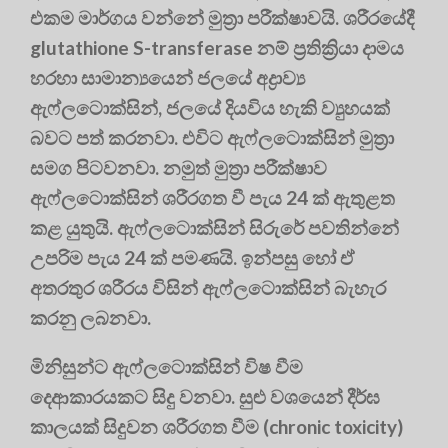
එකම මාර්ගය වන්නේ මුත්‍රා පරීක්ෂාවයි. ශරීරයේදී
glutathione S-transferase නම් ප්‍රතික්‍රියා දාමය
හරහා සාමාන්‍යයෙන් ජලයේ අද්‍රාව්‍ය
ඇෆ්ලටොක්සින්, ජලයේ දියවිය හැකි ව්‍යුහයක්
බවට පත් කරනවා. එවිට ඇෆ්ලටොක්සින් මුත්‍රා
සමග පිටවනවා. නමුත් මුත්‍රා පරීක්ෂාව
ඇෆ්ලටොක්සින් ශරීරගත වී පැය 24 ක් ඇතුළත
කළ යුතුයි. ඇෆ්ලටොක්සින් සිරුරේ පවතින්නේ
උපරිම පැය 24 ක් පමණයි. ඉන්පසු හෝ ඒ
අතරතුර ශරීරය විසින් ඇෆ්ලටොක්සින් බැහැර
කරනු ලබනවා.
මිනිසුන්ට ඇෆ්ලටොක්සින් විෂ වීම
දෙආකාරයකට සිදු වනවා. සුළු වශයෙන් දීර්ඝ
කාලයක් සිදුවන ශරීරගත වීම (chronic toxicity)