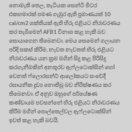
නොමැති තෙල, තැටියක සෙන්ටි මීටර
එකහමාරක් පමණ ගැඹුර ඇති ප්‍රමාණයක් 10
cal/cm2 ශක්තියක් ඇති හිරු එළියට නිරාවරණය
කර තැබීමෙන් AFB1 විනාශ කළ හැකි බව
සොයාගෙන තිබෙනවා. මෙය සෙමෙන් ගලායන
පරිදි සකස් කිරීම, නැවත නැවතත් හිරු එළියට
නිරාවරණය යන ක්‍රම මගින් සිදු කළ පිරිසිදු
කරගැනීමකින් අනතුරව ඇෆ්ලටොක්සින් හෝ
වෙනත් ෆ්ලොරසන්ට් ආලෝකයට සංවේදී
රසායනික ද්‍රව්‍ය නොතිබූ බව නිරීක්ෂණය කර
තිබෙනවා. ඒ අනුව ඔහුගේ පර්යේෂණ
කණ්ඩායම පවසන්නේ හිරු එළියට නිරාවරණය
කිරීම මගින් පොල්තෙල්වල ඇෆ්ලටොක්සින්
ඉවත් කළ හැකි බවයි.