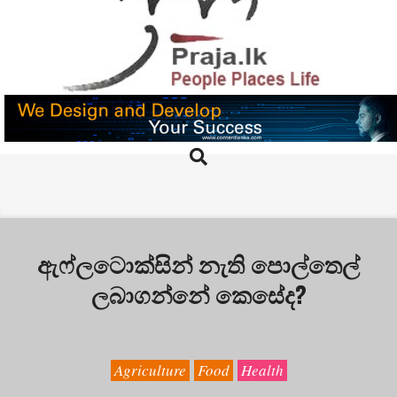
Skip
to
content
PRAJA.LK
Search
Primary
Navigation
Menu
ඇෆ්ලටොක්සින් නැති පොල්තෙල්
ලබාගන්නේ කෙසේද?
Agriculture
Food
Health