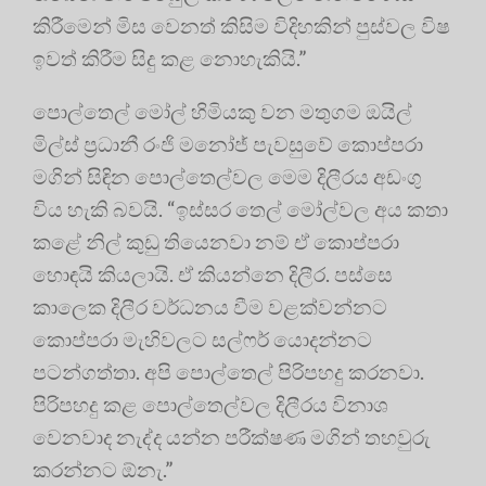
කිරීමෙන් මිස වෙනත් කිසිම විදිහකින් පුස්වල විෂ
ඉවත් කිරීම සිදු කළ නොහැකියි.”
පොල්තෙල් මෝල් හිමියකු වන මතුගම ඔයිල්
මිල්ස් ප්‍රධානී රංජි මනෝජ් පැවසුවේ කොප්පරා
මගින් සිඳින පොල්තෙල්වල මෙම දිලීරය අඩංගු
විය හැකි බවයි. “ඉස්සර තෙල් මෝල්වල අය කතා
කළේ නිල් කුඩු තියෙනවා නම් ඒ කොප්පරා
හොඳයි කියලායි. ඒ කියන්නෙ දිලීර. පස්සෙ
කාලෙක දිලීර වර්ධනය වීම වළක්වන්නට
කොප්පරා මැහිවලට සල්ෆර් යොදන්නට
පටන්ගත්තා. අපි පොල්තෙල් පිරිපහදු කරනවා.
පිරිපහදු කළ පොල්තෙල්වල දිලීරය විනාශ
වෙනවාද නැද්ද යන්න පරීක්ෂණ මගින් තහවුරු
කරන්නට ඕනැ.”