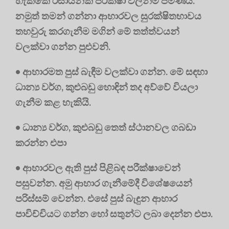
හැක්කේ රසායනික පරීක්ෂා වලින්ම පමණයි.
නමුත් තමන් ගන්නා ආහාරවල සුරක්ෂිතභාවය
තහවුරු කරගැනීම මගින් මේ තත්ත්‍වයන්
වලක්වා ගන්න පුළුවනි.
• ආහාරමත පුස් බැඳීම වලක්වා ගන්න. මේ සඳහා
ධාන්‍ය වර්ග, කුළුබඩු හොඳින් තද අව්වේ වියලා
ගැනීම කළ හැකියි.
• ධාන්‍ය වර්ග, කුළුබඩු තෙත් ස්ථානවල ගබඩා
කරන්න එපා
• ආහාරවල ඇති පුස් පිළිබඳ පරීක්ෂාවෙන්
පසුවන්න. අමු ආහාර ගැනීමේදී විශේෂයෙන්
පරිස්සම් වෙන්න. එසේ පුස් බැඳුන ආහාර
පාවිච්චියට ගන්න හෝ සතුන්ට ලබා දෙන්න එපා.