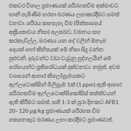
එකවර විශාල ප්‍රමාණයක් ශරිරගතවීම අක්මාවට
හානි පැමිණීම හරහා මරණය ලඟාකරදීමට සමත්
වනවා. ශරීරය කහපැහැ වීම (පිත්තාශයේ
අක්‍රීයතාවය නිසා) අලසබව, වමනය සහ
කරකැවිල්ල, මරණය යන දේ වලින් ඕනෑම
දෙයක් හෝ කිහිපයක් මේ නිසා සිදු වන්න
පුළුවනි. දරුවන්ට වඩා වැඩුනු පුද්ගලයින් මේ
රෝගයන්ට ප්‍රතිරෝධයක් දක්වනවා. නමුත්, අවම
වශයෙන් ආහාර කිලෝග්‍රෑමයකට
ඇෆ්ලටොක්සින් මිලිග්‍රෑම් 1ක් (1 ppm) ඇති ආහාර
ශරීරගතවීම ඇෆ්ලටොක්සිකෝසිස් තත්ත්‍වයන්
ඇති කිරීමට සමත්, සති 1-3 ක් පුරා දිනකට AFB1
20–120 μg/kg ප්‍රමාණයක් ශරීරගත වීම
කෙනෙකුට මරණය ලඟා කරදීමට ප්‍රමාණවත්.