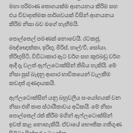
මහා පරිමාණ තොගයක්ම ආනයනය කිරීම සහ
එය විවාදාත්මක පාර්ශවයක් විසින් ආනයනය
කිරීම නිසා බව මගේ හැඟීමයි.
පොල්තෙල් පමණක් නොවෙයි. රටකජු,
මඥ්ඥොක්කා, ඉරිඟු, මිරිස්, හාල්/වී, සෝයා,
තිරිඟුපිටි, විවිධාකාර ඇට වර්ග සහ කුළුබඩු වර්ග
ආදී දෑ වලත් ඇෆ්ලටොක්සින් තිබිය හැකියි. මේ
නිසා පුස් බැඳනු ආහාර භාවිතයෙන් වැලකීම
කවදත් ගුණදායකයි.
ඇෆ්ලටොක්සින් යනු බහුවලීය සංයෝගයක් වන
නිසා එහි තාප ස්ථායීතාවය අධිකයි. මේ නිසා
පොල්තෙල් රත් කිරීම මගින් ඇෆ්ලටොක්සින්
ඉවත් කළ නොහැකියි. ඒවායේ භෞතික ගතිගුණ