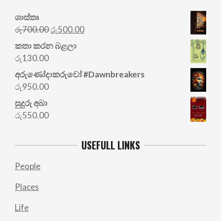
ශාස්තෘ
Original
Current
රු
700.00
රු
500.00
price
price
කතා කරන බළලා
was:
is:
රු
130.00
රු700.00.
රු500.00.
අරු‍ණෝදාකරුවෝ #Dawnbreakers
රු
950.00
සුදුරු අබා
රු
550.00
USEFULL LINKS
People
Places
Life