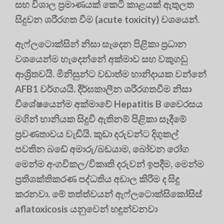
සහ විශාල ප්‍රමාණයක් කෙටි කාළයක් ඇතුලත
සිදුවන ශරීරගත වීම (acute toxicity) වශයෙන්.
ඇෆ්ලටොක්සින් නිසා සෑදෙන පිළිකා ප්‍රධාන
වශයෙන්ම හැදෙන්නේ අක්මාව සහ වකුගඩු
ආශ්‍රිතවයි. මිනිසුන්ට වඩාත්ම හානිදායක වන්නේ
AFB1 වර්ගයයි. දීර්ඝකාලීන ශරීරගතවීම නිසා
විශේෂයෙන්ම අක්මාවේ Hepatitis B වෛරසය
මගින් හානියක සිදුවී ඇතිනම් පිළිකා සෑදීමේ
ප්‍රවණතාවය වැඩියි. කුඩා දරුවන්ට දිගුකල්
පවතින බඩේ අමාරු/බඩයාම, බෝවන රෝග
මෙන්ම අංගවිකල/විකෘති දරුවන් ඉපදීම, මෙන්ම
ප්‍රතිශක්තිකරණ පද්ධතිය අඩාල කිරීම ද සිදු
කරනවා. මේ තත්ත්‍වයන් ඇෆ්ලටොක්සිකෝසිස්
aflatoxicosis යනුවෙන් හඳුන්වනවා