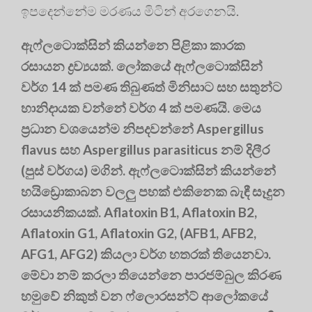
ඉපදෙන්නේම මරණය මිටින් අරගෙනයි.
ඇෆ්ලටොක්සින් කියන්නෙ පිළිකා කාරක
රසායන ද්‍රව්‍යයක්. ලෝකයේ ඇෆ්ලටොක්සින්
වර්ග 14 ක් පමණ තිබුණත් මිනිසාට සහ සතුන්ට
හානිදායක වන්නේ වර්ග 4 ක් පමණයි. මෙය
ප්‍රධාන වශයෙන්ම නිපදවන්නේ Aspergillus
flavus සහ Aspergillus parasiticus නම් දිලීර
(පුස් වර්ගය) මගින්. ඇෆ්ලටොක්සින් කියන්නේ
හයිඩ්‍රොකාබන වලලු පහක් එකිනෙක බැඳී සෑදුන
රසායනිකයක්. Aflatoxin B1, Aflatoxin B2,
Aflatoxin G1, Aflatoxin G2, (AFB1, AFB2,
AFG1, AFG2) කියලා වර්ග හතරක් තියෙනවා.
මේවා නම් කරලා තියෙන්නෙ පාරජම්බුල කිරණ
හමුවේ නිකුත් වන ෆ්ලොරසන්ට් ආලෝකයේ