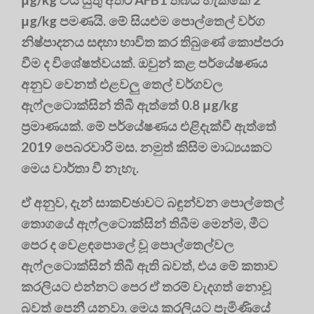
μg/kg පමණයි. මේ සියළුම පොල්තෙල් වර්ග
නිෂ්පාදනය සඳහා භාවිත කර තිබුණේ කොප්පරා
වීම ද විශේෂත්වයක්. ඔවුන් කළ පර්යේෂණය
අනුව වෙනත් එළවලු තෙල් වර්ගවල
ඇෆ්ලටොක්සින් තිබී ඇත්තේ 0.8 μg/kg
ප්‍රමාණයක්. මේ පර්යේෂණය එළිදැක්වී ඇත්තේ
2019 පෙබරවාරි මස. නමුත් කිසිම මාධ්‍යයකට
මෙය වාර්තා වී නැහැ.
ඒ අනුව, දැන් සාකච්ඡාවට බඳුන්වන පොල්තෙල්
තොගයේ ඇෆ්ලටොක්සින් තිබීම මෙන්ම, මීට
පෙර ද වෙළඳපොලේ වූ පොල්තෙල්වල
ඇෆ්ලටොක්සින් තිබී ඇති බවත්, එය මේ කතාව
කරලියට එන්නට පෙර ඒ තරම් වැදගත් නොවූ
බවත් පෙනී යනවා. මෙය කරලියට පැමිණියේ