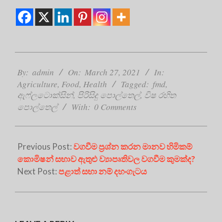
2021-
03-
By:
admin
On:
March 27, 2021
In:
27
Agriculture
,
Food
,
Health
Tagged:
fmd
,
ඇෆ්ලටොක්සින්
,
පිරිසිදු පොල්තෙල්
,
විෂ රහිත
පොල්තෙල්
With:
0 Comments
Previous Post:
වගවීම ප්‍රශ්න කරන මානව හිමිකම්
කොමිෂන් සභාව ඇතුළු ව්‍යාපෘතිවල වගවීම කුමක්ද?
Next Post:
පළාත් සභා නම් දහංගැටය