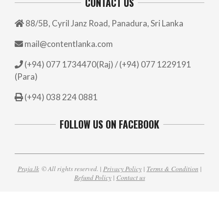
CONTACT US
88/5B, Cyril Janz Road, Panadura, Sri Lanka
mail@contentlanka.com
(+94) 077 1734470(Raj) / (+94) 077 1229191
(Para)
(+94) 038 224 0881
FOLLOW US ON FACEBOOK
Praja.lk
© All rights reserved. |
Privacy Policy
|
Terms & Condition
|
Refund Policy
|
Contact us