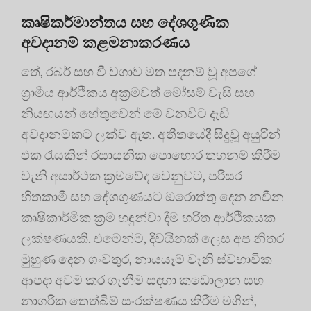
කෘෂිකර්මාන්තය සහ දේශගුණික
අවදානම් කළමනාකරණය
තේ, රබර් සහ වී වගාව මත පදනම් වූ අපගේ
ග්‍රාමීය ආර්ථිකය අක්‍රමවත් මෝසම් වැසි සහ
නියඟයන් හේතුවෙන් මේ වනවිට දැඩි
අවදානමකට ලක්ව ඇත. අතීතයේදී සිදුවූ අයුරින්
එක රැයකින් රසායනික පොහොර තහනම් කිරීම
වැනි අසාර්ථක ක්‍රමවේද වෙනුවට, පරිසර
හිතකාමී සහ දේශගුණයට ඔරොත්තු දෙන නවීන
කෘෂිකාර්මික ක්‍රම හඳුන්වා දීම හරිත ආර්ථිකයක
ලක්ෂණයකි. එමෙන්ම, දිවයිනක් ලෙස අප නිතර
මුහුණ දෙන ගංවතුර, නායයෑම් වැනි ස්වභාවික
ආපදා අවම කර ගැනීම සඳහා කඩොලාන සහ
නාගරික තෙත්බිම් සංරක්ෂණය කිරීම මගින්,