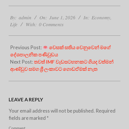
2026-
06-
By:
admin
On:
June 1, 2026
In:
Economy
,
01
Life
With:
0 Comments
Previous Post:
වෙසක් සතිය වෙනුවෙන් මගේ
දේශපාලනික පණිවුඩය
Next Post:
තවත් IMF වැඩසටහනකට ගියද වත්මන්
ආණ්ඩුව සමග ශ්‍රී ලංකාවට ගොඩඒමක් නැත
LEAVE A REPLY
Your email address will not be published.
Required
fields are marked
*
Comment