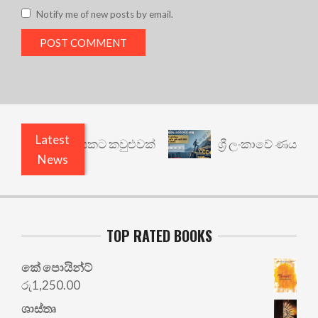
Notify me of new posts by email.
Latest
වෙනත් යථාර්ථයකට කවුළුවක්
ශ්‍රී ලංකාවේ ණය ශ්‍රේ
News
TOP RATED BOOKS
කේ පොයින්ට්
රු
1,250.00
ශාස්තෘ