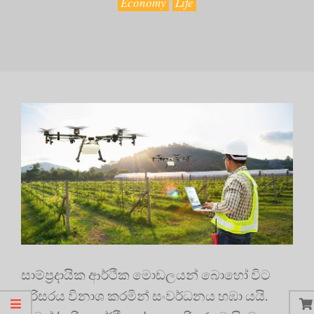
Economy
Life
සාම්ප්‍රදායික ආර්ථික මොඩලයන් බොහෝ විට
පරිසරය විනාශ කරමින් සංවර්ධනය හඹා යයි.