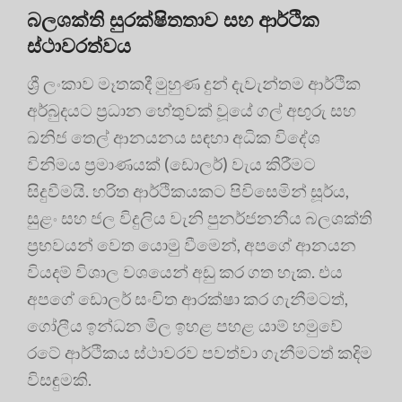
බලශක්ති සුරක්ෂිතතාව සහ ආර්ථික
ස්ථාවරත්වය
ශ්‍රී ලංකාව මෑතකදී මුහුණ දුන් දැවැන්තම ආර්ථික
අර්බුදයට ප්‍රධාන හේතුවක් වූයේ ගල් අඟුරු සහ
ඛනිජ තෙල් ආනයනය සඳහා අධික විදේශ
විනිමය ප්‍රමාණයක් (ඩොලර්) වැය කිරීමට
සිදුවීමයි. හරිත ආර්ථිකයකට පිවිසෙමින් සූර්ය,
සුළං සහ ජල විදුලිය වැනි පුනර්ජනනීය බලශක්ති
ප්‍රභවයන් වෙත යොමු වීමෙන්, අපගේ ආනයන
වියදම් විශාල වශයෙන් අඩු කර ගත හැක. එය
අපගේ ඩොලර් සංචිත ආරක්ෂා කර ගැනීමටත්,
ගෝලීය ඉන්ධන මිල ඉහළ පහළ යාම් හමුවේ
රටේ ආර්ථිකය ස්ථාවරව පවත්වා ගැනීමටත් කදිම
විසඳුමකි.