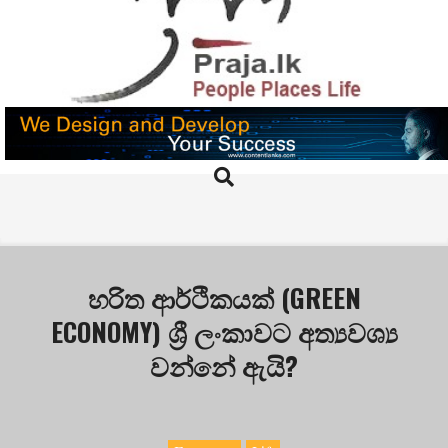
Skip
to
content
PRAJA.LK
Search
Primary
Navigation
Menu
හරිත ආර්ථිකයක් (GREEN
ECONOMY) ශ්‍රී ලංකාවට අත්‍යවශ්‍ය
වන්නේ ඇයි?