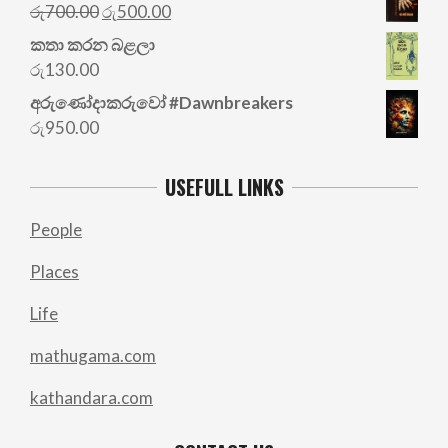
Original
Current
රු
700.00
රු
500.00
price
price
කතා කරන බළලා
was:
is:
රු
130.00
රු700.00.
රු500.00.
අරු‍ණෝදාකරුවෝ #Dawnbreakers
රු
950.00
USEFULL LINKS
People
Places
Life
mathugama.com
kathandara.com