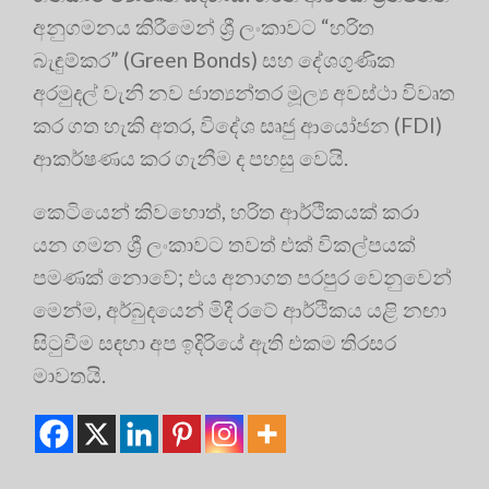
අනුගමනය කිරීමෙන් ශ්‍රී ලංකාවට “හරිත
බැඳුම්කර” (Green Bonds) සහ දේශගුණික
අරමුදල් වැනි නව ජාත්‍යන්තර මූල්‍ය අවස්ථා විවෘත
කර ගත හැකි අතර, විදේශ සෘජු ආයෝජන (FDI)
ආකර්ෂණය කර ගැනීම ද පහසු වෙයි.
කෙටියෙන් කිවහොත්, හරිත ආර්ථිකයක් කරා
යන ගමන ශ්‍රී ලංකාවට තවත් එක් විකල්පයක්
පමණක් නොවේ; එය අනාගත පරපුර වෙනුවෙන්
මෙන්ම, අර්බුදයෙන් මිදී රටේ ආර්ථිකය යළි නඟා
සිටුවීම සඳහා අප ඉදිරියේ ඇති එකම තිරසර
මාවතයි.