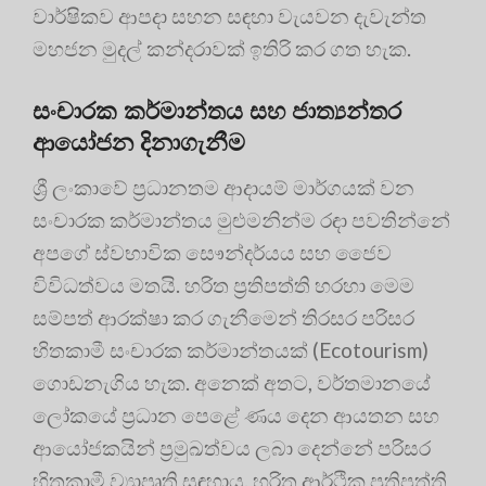
වාර්ෂිකව ආපදා සහන සඳහා වැයවන දැවැන්ත
මහජන මුදල් කන්දරාවක් ඉතිරි කර ගත හැක.
සංචාරක කර්මාන්තය සහ ජාත්‍යන්තර
ආයෝජන දිනාගැනීම
ශ්‍රී ලංකාවේ ප්‍රධානතම ආදායම් මාර්ගයක් වන
සංචාරක කර්මාන්තය මුළුමනින්ම රඳා පවතින්නේ
අපගේ ස්වභාවික සෞන්දර්යය සහ ජෛව
විවිධත්වය මතයි. හරිත ප්‍රතිපත්ති හරහා මෙම
සම්පත් ආරක්ෂා කර ගැනීමෙන් තිරසර පරිසර
හිතකාමී සංචාරක කර්මාන්තයක් (Ecotourism)
ගොඩනැගිය හැක. අනෙක් අතට, වර්තමානයේ
ලෝකයේ ප්‍රධාන පෙළේ ණය දෙන ආයතන සහ
ආයෝජකයින් ප්‍රමුඛත්වය ලබා දෙන්නේ පරිසර
හිතකාමී ව්‍යාපෘති සඳහාය. හරිත ආර්ථික ප්‍රතිපත්ති