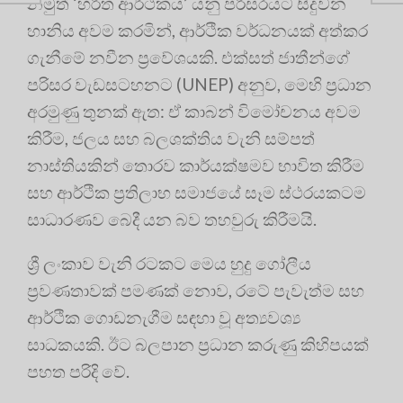
නමුත් ‘හරිත ආර්ථිකය’ යනු පරිසරයට සිදුවන
හානිය අවම කරමින්, ආර්ථික වර්ධනයක් අත්කර
ගැනීමේ නවීන ප්‍රවේශයකි. එක්සත් ජාතීන්ගේ
පරිසර වැඩසටහනට (UNEP) අනුව, මෙහි ප්‍රධාන
අරමුණු තුනක් ඇත: ඒ කාබන් විමෝචනය අවම
කිරීම, ජලය සහ බලශක්තිය වැනි සම්පත්
නාස්තියකින් තොරව කාර්යක්ෂමව භාවිත කිරීම
සහ ආර්ථික ප්‍රතිලාභ සමාජයේ සෑම ස්ථරයකටම
සාධාරණව බෙදී යන බව තහවුරු කිරීමයි.
ශ්‍රී ලංකාව වැනි රටකට මෙය හුදු ගෝලීය
ප්‍රවණතාවක් පමණක් නොව, රටේ පැවැත්ම සහ
ආර්ථික ගොඩනැගීම සඳහා වූ අත්‍යවශ්‍ය
සාධකයකි. ඊට බලපාන ප්‍රධාන කරුණු කිහිපයක්
පහත පරිදි වේ.